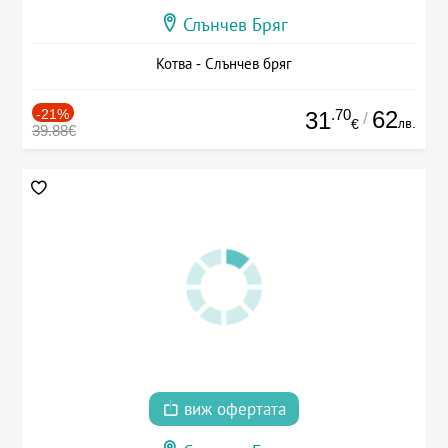
Слънчев Бряг
Котва - Слънчев бряг
-21%
.70
62
31
/
лв.
€
39.88€
виж офертата