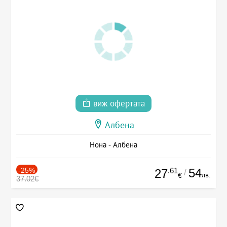
виж офертата
Албена
Нона - Албена
-25%
.61
54
27
/
лв.
€
37.02€