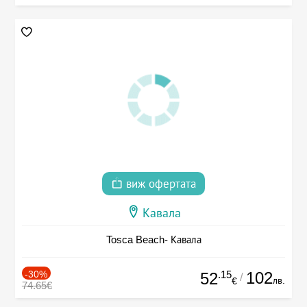
виж офертата
Кавала
Tosca Beach- Кавала
-30%
.15
102
52
/
лв.
€
74.65€