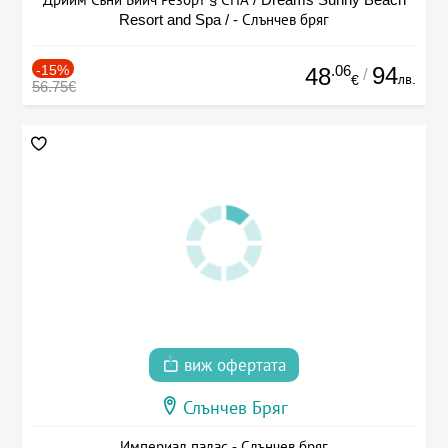
Resort and Spa / - Слънчев бряг
-15%
.06
94
48
/
лв.
€
56.75€
виж офертата
Слънчев Бряг
Империал палас - Слънчев бряг