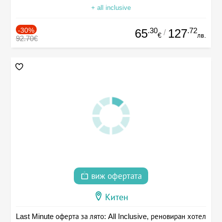
+ all inclusive
-30%
.30
.72
65
127
/
€
лв.
92.70€
виж офертата
Китен
Last Minute оферта за лято: All Inclusive, реновиран хотел