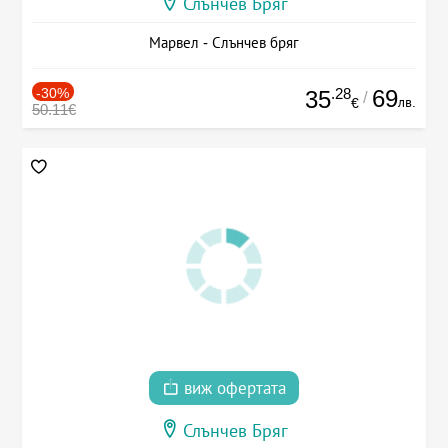
Слънчев Бряг
Марвел - Слънчев бряг
-30%
.28
69
35
/
лв.
€
50.11€
виж офертата
Слънчев Бряг