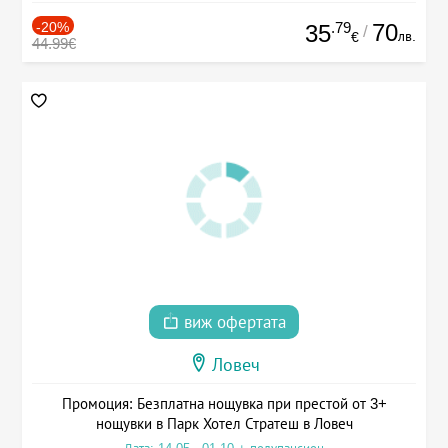
-20%
.79
70
35
/
лв.
€
44.99€
виж офертата
Ловеч
Промоция: Безплатна нощувка при престой от 3+
нощувки в Парк Хотел Стратеш в Ловеч