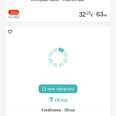
-25%
.21
63
32
/
лв.
€
42.95€
виж офертата
Обзор
Казабланка - Обзор