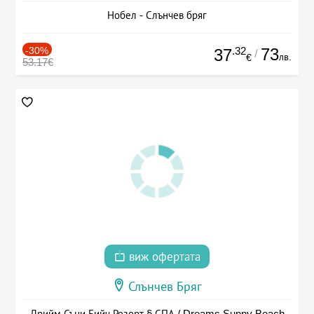
Нобел - Слънчев бряг
-30%
.32
73
37
/
лв.
€
53.17€
виж офертата
Слънчев Бряг
Дрийм Съни Бийч Резорт § СПА / Dreams Sunny Beach