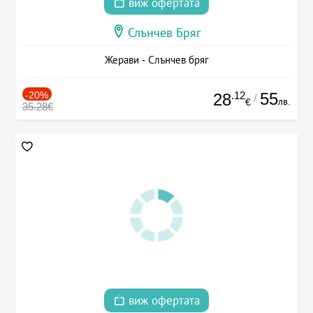
виж офертата
Слънчев Бряг
Жерави - Слънчев бряг
-20%
.12
55
28
/
лв.
€
35.28€
виж офертата