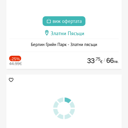
виж офертата
Златни Пясъци
Берлин Грийн Парк - Златни пясъци
-25%
.75
66
33
/
лв.
€
44.99€