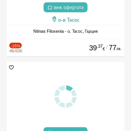
виж офертата
о-в Тасос
Ntinas Filoxenia - о. Тасос, Гърция
-15%
.37
77
39
/
лв.
€
46.53€