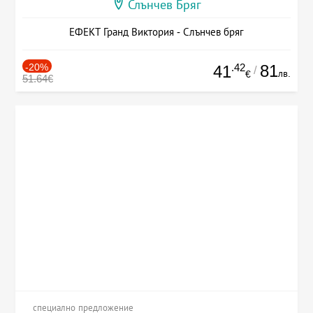
Слънчев Бряг
ЕФЕКТ Гранд Виктория - Слънчев бряг
-20%
.42
81
41
/
лв.
€
51.64€
специално предложение