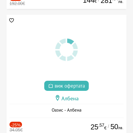
144
281
€
лв.
192.00€
виж офертата
Албена
Оазис - Албена
-25%
.57
50
25
/
лв.
€
34.05€