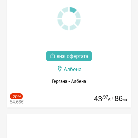
виж офертата
Албена
Гергана - Албена
-20%
.97
86
43
/
лв.
€
54.66€