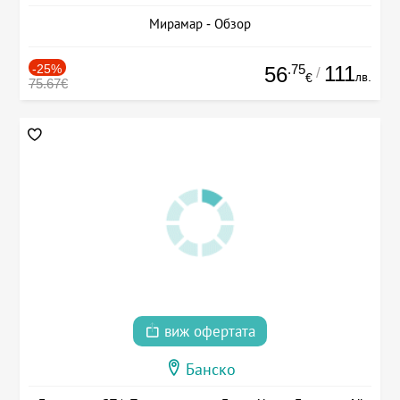
Мирамар - Обзор
-25%
.75
111
56
/
лв.
€
75.67€
виж офертата
Банско