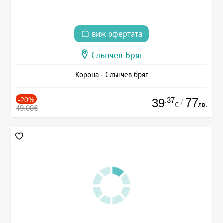
виж офертата
Слънчев Бряг
Корона - Слънчев бряг
-20%
.37
77
39
/
лв.
€
49.08€