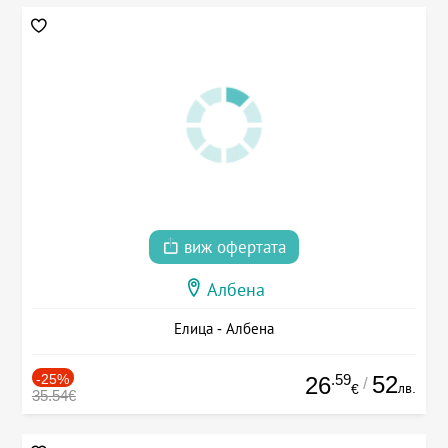
виж офертата
Албена
Елица - Албена
-25%
.59
52
26
/
лв.
€
35.54€