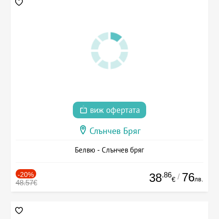
виж офертата
Слънчев Бряг
Белвю - Слънчев бряг
-20%
.86
76
38
/
лв.
€
48.57€