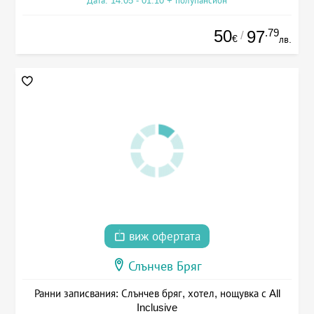
Дата: 14.05 - 01.10 + полупансион
50
.79
97
/
€
лв.
виж офертата
Слънчев Бряг
Ранни записвания: Слънчев бряг, хотел, нощувка с All
Inclusive