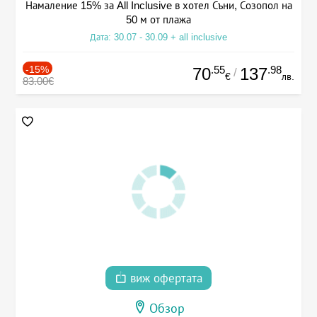
Намаление 15% за All Inclusive в хотел Съни, Созопол на
50 м от плажа
Дата: 30.07 - 30.09 + all inclusive
-15%
.55
.98
70
137
/
€
лв.
83.00€
виж офертата
Обзор