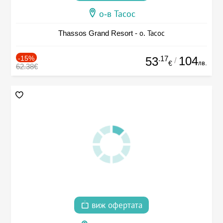
о-в Тасос
Thassos Grand Resort - о. Тасос
-15%
.17
104
53
/
лв.
€
62.38€
виж офертата