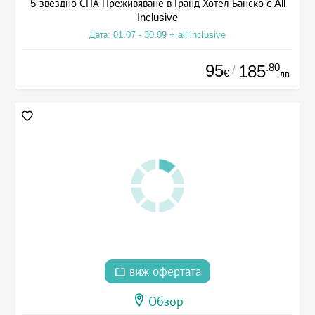
5-звездно СПА Преживяване в Гранд Хотел Банско с All
Inclusive
Дата: 01.07 - 30.09 + all inclusive
95
.80
185
/
€
лв.
виж офертата
Обзор