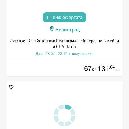
виж офертата
Велинград
Луксозен Спа Хотел във Велинград с Минерални Басейни
и СПА Пакет
Дата: 28.07 - 23.12 + полупансион
67
.04
131
/
€
лв.