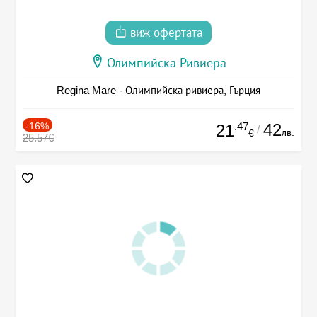
виж офертата
Олимпийска Ривиера
Regina Mare - Олимпийска ривиера, Гърция
-16%
.47
42
21
/
лв.
€
25.57€