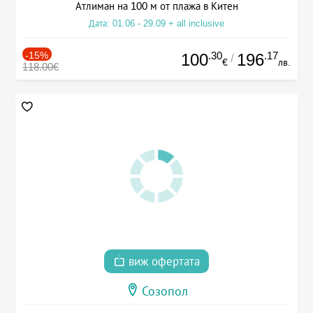
Атлиман на 100 м от плажа в Китен
Дата: 01.06 - 29.09 + all inclusive
-15%
.30
.17
100
196
/
€
лв.
118.00€
виж офертата
Созопол