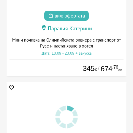
виж офертата
Паралия Катерини
Мини почивка на Олимпийската ривиера с транспорт от
Русе и настаняване в хотел
Дата: 18.09 - 23.09 + закуска
345
.76
674
/
€
лв.