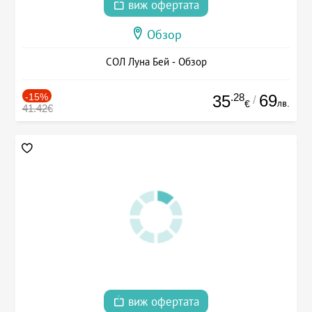
виж офертата
Обзор
СОЛ Луна Бей - Обзор
-15%
.28
69
35
/
лв.
€
41.42€
виж офертата