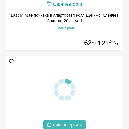
Слънчев Бряг
Last Minute почивка в Апартхотел Роял Дриймс, Слънчев
бряг: до 20 август!
+ без храна
62
.26
121
/
€
лв.
виж офертата