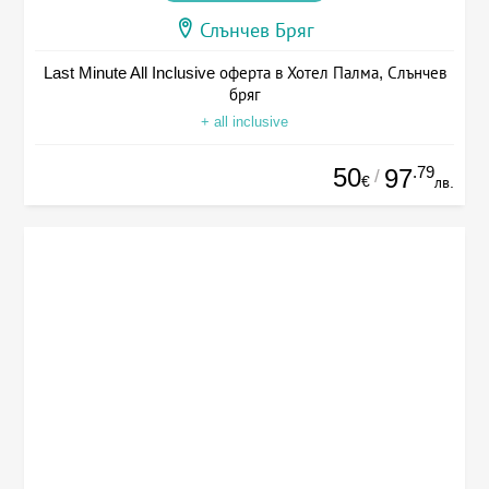
Слънчев Бряг
Last Minute All Inclusive оферта в Хотел Палма, Слънчев
бряг
+ all inclusive
50
.79
97
/
€
лв.