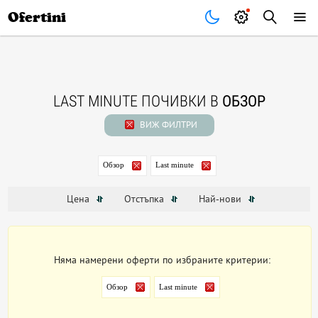
Почивки
Стоки
В града
Всички оферти
Ofertini
LAST MINUTE ПОЧИВКИ В
ОБЗОР
ВИЖ ФИЛТРИ
Обзор
Last minute
Цена
Отстъпка
Най-нови
Няма намерени оферти по избраните критерии:
Обзор
Last minute