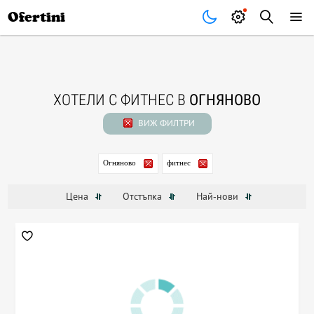
Почивки
Стоки
В града
Всички оферти
Ofertini
ХОТЕЛИ С ФИТНЕС В
ОГНЯНОВО
ВИЖ ФИЛТРИ
Огняново
фитнес
Цена
Отстъпка
Най-нови