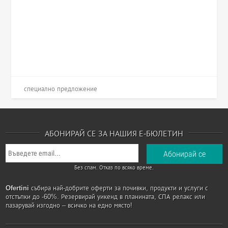
специално предложение
АБОНИРАЙ СЕ ЗА НАШИЯ Е-БЮЛЕТИН
Без спам. Отказ по всяко време.
Ofertini
събира най-добрите оферти за почивки, продукти и услуги с
отстъпки до -60%. Резервирай уикенд в планината, СПА релакс или
пазарувай изгодно – всичко на едно място!