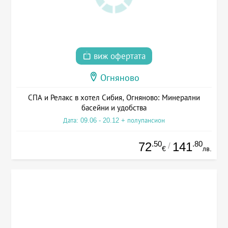
виж офертата
Огняново
СПА и Релакс в хотел Сибия, Огняново: Минерални
басейни и удобства
Дата: 09.06 - 20.12 + полупансион
.50
.80
72
141
/
€
лв.