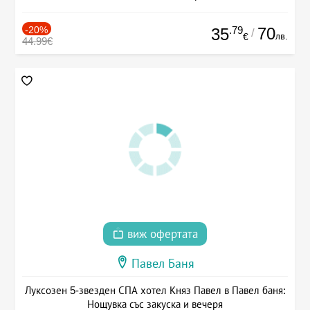
-20%
.79
70
35
/
лв.
€
44.99€
виж офертата
Павел Баня
Луксозен 5-звезден СПА хотел Княз Павел в Павел баня:
Нощувка със закуска и вечеря