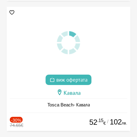
виж офертата
Кавала
Tosca Beach- Кавала
-30%
.15
102
52
/
лв.
€
74.65€