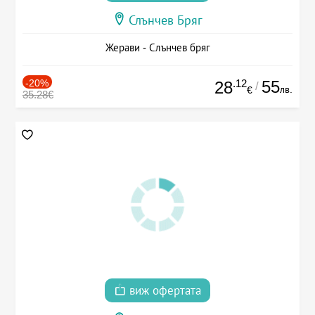
Слънчев Бряг
Жерави - Слънчев бряг
-20%
.12
55
28
/
лв.
€
35.28€
виж офертата