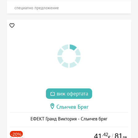
специално предложение
виж офертата
Слънчев Бряг
ЕФЕКТ Гранд Виктория - Слънчев бряг
-20%
.42
81
41
/
лв.
€