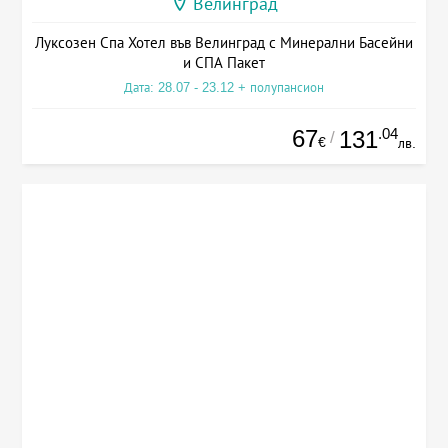
Велинград
Луксозен Спа Хотел във Велинград с Минерални Басейни
и СПА Пакет
Дата: 28.07 - 23.12 + полупансион
67
.04
131
/
€
лв.