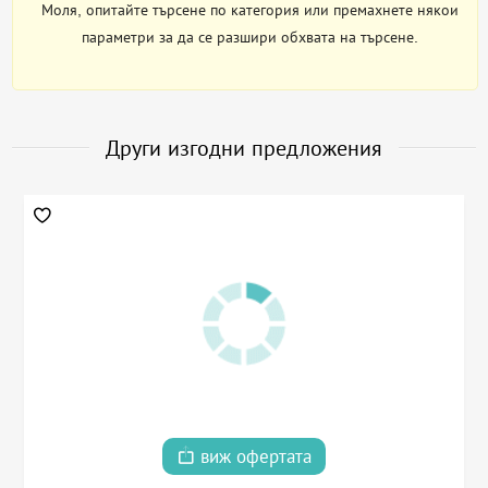
Моля, опитайте търсене по категория или премахнете някои
параметри за да се разшири обхвата на търсене.
Други изгодни предложения
виж офертата