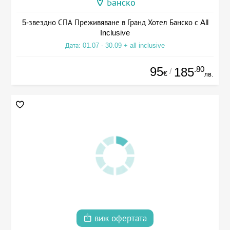
Банско
5-звездно СПА Преживяване в Гранд Хотел Банско с All
Inclusive
Дата: 01.07 - 30.09 + all inclusive
95
.80
185
/
€
лв.
виж офертата