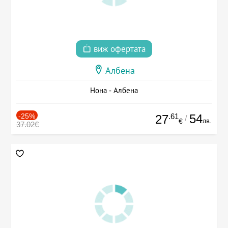
виж офертата
Албена
Нона - Албена
-25%
.61
54
27
/
лв.
€
37.02€