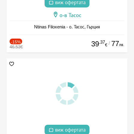
виж офертата
о-в Тасос
Ntinas Filoxenia - о. Тасос, Гърция
-15%
.37
77
39
/
лв.
€
46.53€
виж офертата