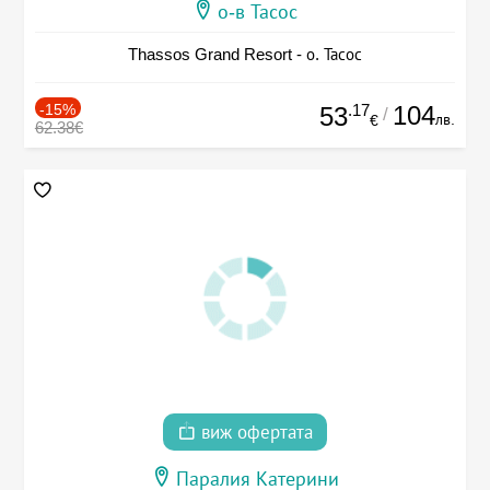
о-в Тасос
Thassos Grand Resort - о. Тасос
-15%
.17
104
53
/
лв.
€
62.38€
виж офертата
Паралия Катерини