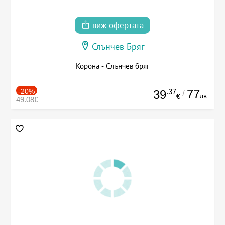
виж офертата
Слънчев Бряг
Корона - Слънчев бряг
-20%
.37
77
39
/
лв.
€
49.08€