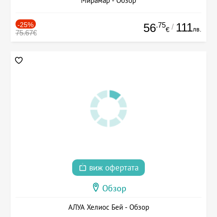
Мирамар - Обзор
-25%
.75
111
56
/
лв.
€
75.67€
виж офертата
Обзор
АЛУА Хелиос Бей - Обзор