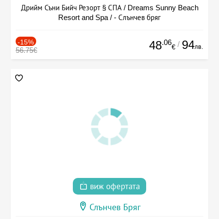
Дрийм Съни Бийч Резорт § СПА / Dreams Sunny Beach
Resort and Spa / - Слънчев бряг
-15%
.06
94
48
/
лв.
€
56.75€
виж офертата
Слънчев Бряг