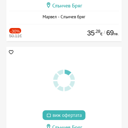
Слънчев Бряг
Марвел - Слънчев бряг
-30%
.28
69
35
/
лв.
€
50.11€
виж офертата
Слънчев Бряг