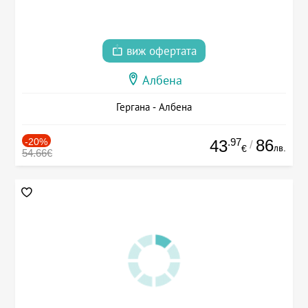
виж офертата
Албена
Гергана - Албена
-20%
.97
86
43
/
лв.
€
54.66€