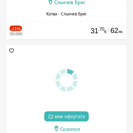
Слънчев Бряг
Котва - Слънчев бряг
-21%
.70
62
31
/
лв.
€
39.88€
виж офертата
Созопол