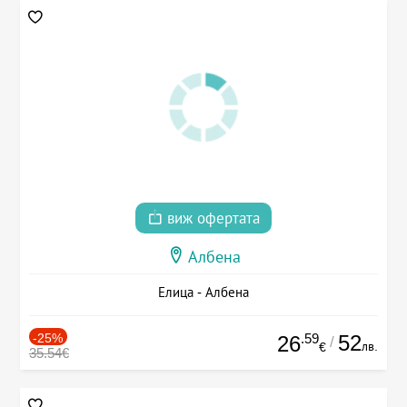
виж офертата
Албена
Елица - Албена
-25%
.59
52
26
/
лв.
€
35.54€