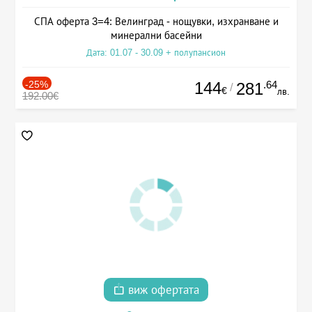
СПА оферта 3=4: Велинград - нощувки, изхранване и
минерални басейни
Дата: 01.07 - 30.09 + полупансион
-25%
144
.64
281
/
€
лв.
192.00€
виж офертата