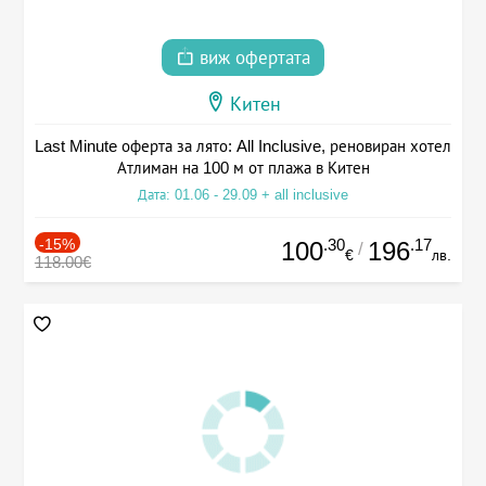
виж офертата
Китен
Last Minute оферта за лято: All Inclusive, реновиран хотел
Атлиман на 100 м от плажа в Китен
Дата: 01.06 - 29.09 + all inclusive
-15%
.30
.17
100
196
/
€
лв.
118.00€