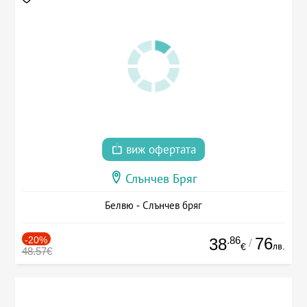
виж офертата
Слънчев Бряг
Белвю - Слънчев бряг
-20%
.86
76
38
/
лв.
€
48.57€