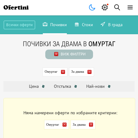
Ofertini
Почивки
Стоки
В града
Всички оферти
ПОЧИВКИ ЗА ДВАМА В
ОМУРТАГ
ВИЖ ФИЛТРИ
Омуртаг
За двама
Цена
Отстъпка
Най-нови
Няма намерени оферти по избраните критерии:
Омуртаг
За двама