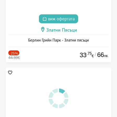
виж офертата
Златни Пясъци
Берлин Грийн Парк - Златни пясъци
-25%
.75
66
33
/
лв.
€
44.99€