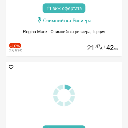
виж офертата
Олимпийска Ривиера
Regina Mare - Олимпийска ривиера, Гърция
-16%
.47
42
21
/
лв.
€
25.57€