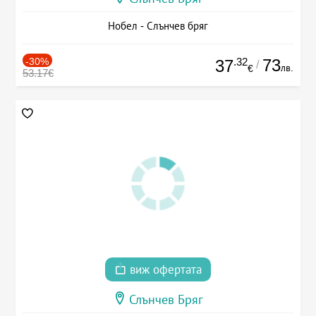
Нобел - Слънчев бряг
-30%
.32
73
37
/
лв.
€
53.17€
виж офертата
Слънчев Бряг