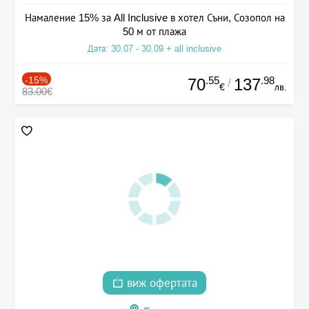
Намаление 15% за All Inclusive в хотел Съни, Созопол на
50 м от плажа
Дата: 30.07 - 30.09 + all inclusive
-15%
.55
.98
70
137
/
€
лв.
83.00€
виж офертата