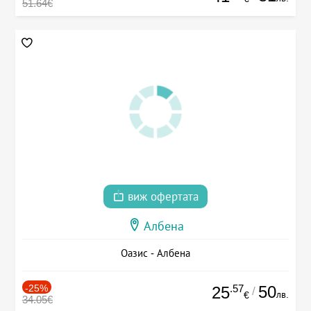
51.64€
виж офертата
Албена
Оазис - Албена
-25%
.57
50
25
/
лв.
€
34.05€