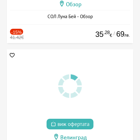
Обзор
СОЛ Луна Бей - Обзор
-15%
.28
69
35
/
лв.
€
41.42€
виж офертата
Велинград