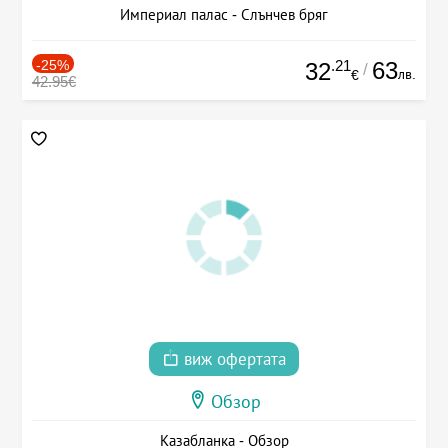
Империал палас - Слънчев бряг
-25%
.21
63
32
/
лв.
€
42.95€
виж офертата
Обзор
Казабланка - Обзор