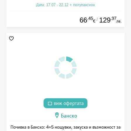
Дата: 17.07 - 22.12 + полупансион
.45
.97
66
129
/
€
лв.
виж офертата
Банско
Почивка в Банско: 4=5 нощувки, закуска и възможност за