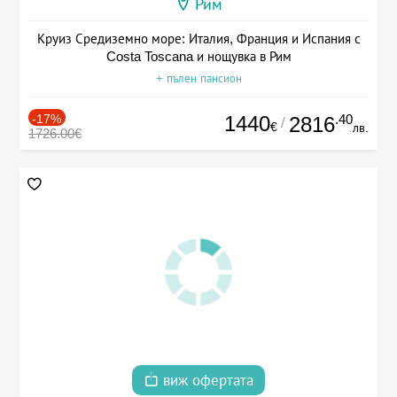
Рим
Круиз Средиземно море: Италия, Франция и Испания с
Costa Toscana и нощувка в Рим
+ пълен пансион
-17%
1440
.40
2816
/
€
лв.
1726.00€
виж офертата