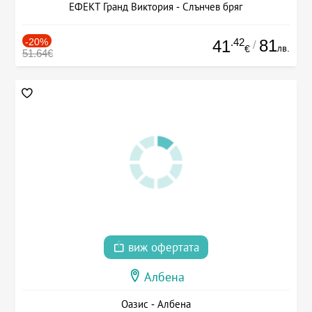
ЕФЕКТ Гранд Виктория - Слънчев бряг
-20%
.42
81
41
/
лв.
€
51.64€
виж офертата
Албена
Оазис - Албена