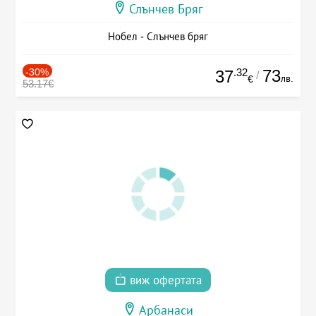
Слънчев Бряг
Нобел - Слънчев бряг
-30%
.32
73
37
/
лв.
€
53.17€
виж офертата
Арбанаси