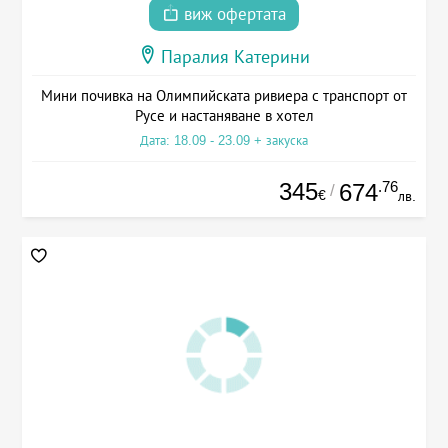
виж офертата
Паралия Катерини
Мини почивка на Олимпийската ривиера с транспорт от
Русе и настаняване в хотел
Дата: 18.09 - 23.09 + закуска
345
.76
674
/
€
лв.