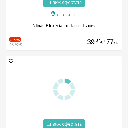
виж офертата
о-в Тасос
Ntinas Filoxenia - о. Тасос, Гърция
-15%
.37
77
39
/
лв.
€
46.53€
виж офертата