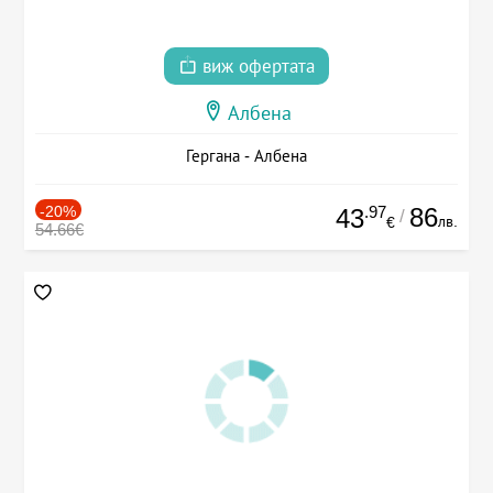
виж офертата
Албена
Гергана - Албена
-20%
.97
86
43
/
лв.
€
54.66€