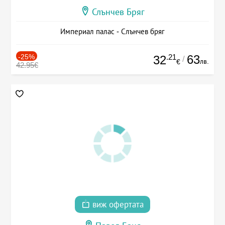
Слънчев Бряг
Империал палас - Слънчев бряг
-25%
.21
63
32
/
лв.
€
42.95€
виж офертата