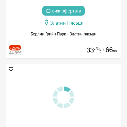
виж офертата
Златни Пясъци
Берлин Грийн Парк - Златни пясъци
-25%
.75
66
33
/
лв.
€
44.99€