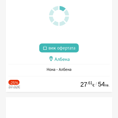
виж офертата
Албена
Нона - Албена
-25%
.61
54
27
/
лв.
€
37.02€