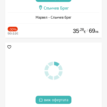
Слънчев Бряг
Марвел - Слънчев бряг
-30%
.28
69
35
/
лв.
€
50.11€
виж офертата