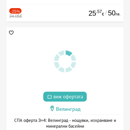
-25%
.57
50
25
/
лв.
€
34.05€
виж офертата
Велинград
СПА оферта 3=4: Велинград - нощувки, изхранване и
минерални басейни