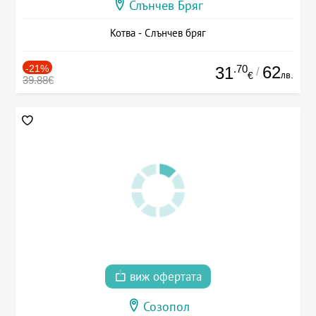
Слънчев Бряг
Котва - Слънчев бряг
-21%
.70
62
31
/
лв.
€
39.88€
виж офертата
Созопол