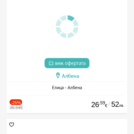
виж офертата
Албена
Елица - Албена
-25%
.59
52
26
/
лв.
€
35.54€