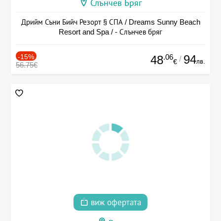
Слънчев Бряг
Дрийм Съни Бийч Резорт § СПА / Dreams Sunny Beach
Resort and Spa / - Слънчев бряг
-15%
.06
94
48
/
лв.
€
56.75€
виж офертата