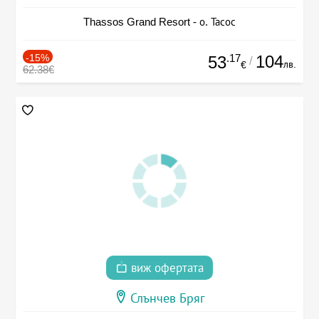
Thassos Grand Resort - о. Тасос
-15%
.17
104
53
/
лв.
€
62.38€
виж офертата
Слънчев Бряг