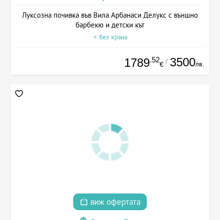
Луксозна почивка във Вила Арбанаси Делукс с външно
барбекю и детски кът
+ без храна
.52
3500
1789
/
лв.
€
виж офертата