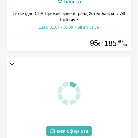
Банско
5-звездно СПА Преживяване в Гранд Хотел Банско с All
Inclusive
Дата: 01.07 - 30.09 + all inclusive
95
.80
185
/
€
лв.
виж офертата