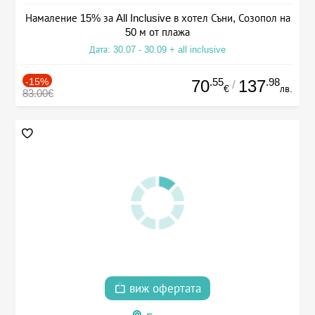
Намаление 15% за All Inclusive в хотел Съни, Созопол на
50 м от плажа
Дата: 30.07 - 30.09 + all inclusive
-15%
.55
.98
70
137
/
€
лв.
83.00€
виж офертата