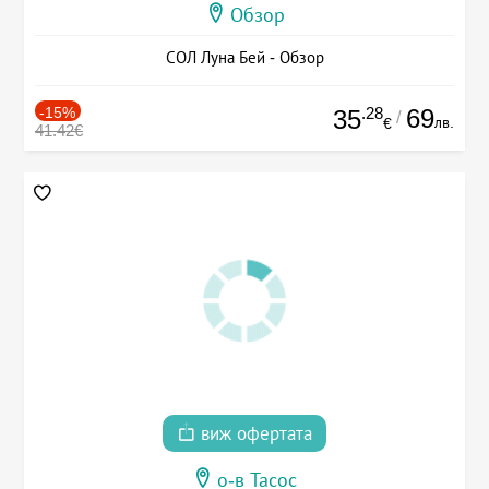
Обзор
СОЛ Луна Бей - Обзор
-15%
.28
69
35
/
лв.
€
41.42€
виж офертата
о-в Тасос