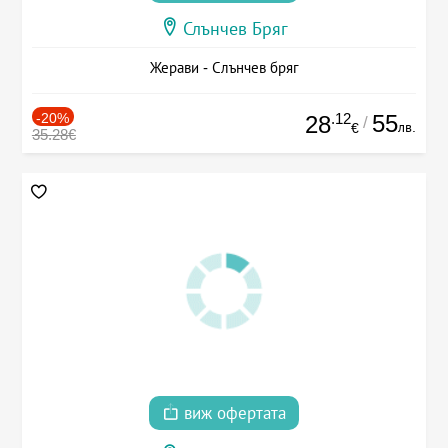
Слънчев Бряг
Жерави - Слънчев бряг
-20%
.12
55
28
/
лв.
€
35.28€
виж офертата