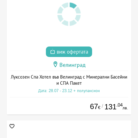
виж офертата
Велинград
Луксозен Спа Хотел във Велинград с Минерални Басейни
и СПА Пакет
Дата: 28.07 - 23.12 + полупансион
67
.04
131
/
€
лв.