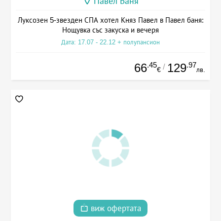
Павел Баня
Луксозен 5-звезден СПА хотел Княз Павел в Павел баня:
Нощувка със закуска и вечеря
Дата: 17.07 - 22.12 + полупансион
.45
.97
66
129
/
€
лв.
виж офертата