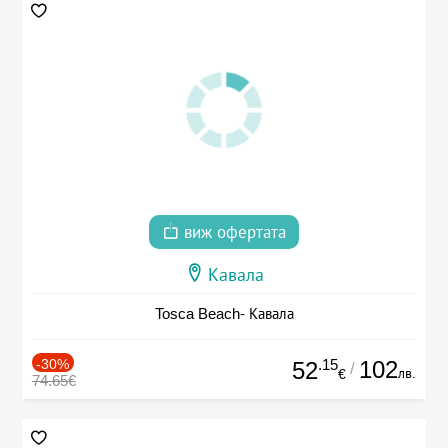
виж офертата
Кавала
Tosca Beach- Кавала
-30%
.15
102
52
/
лв.
€
74.65€