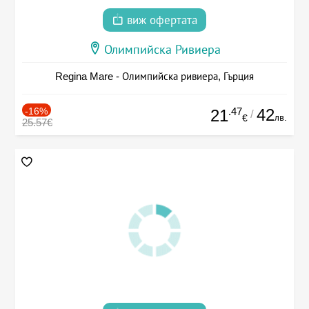
виж офертата
Олимпийска Ривиера
Regina Mare - Олимпийска ривиера, Гърция
-16%
.47
42
21
/
лв.
€
25.57€