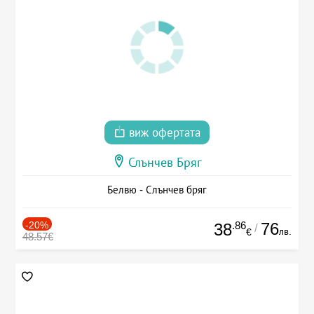
виж офертата
Слънчев Бряг
Белвю - Слънчев бряг
-20%
.86
76
38
/
лв.
€
48.57€