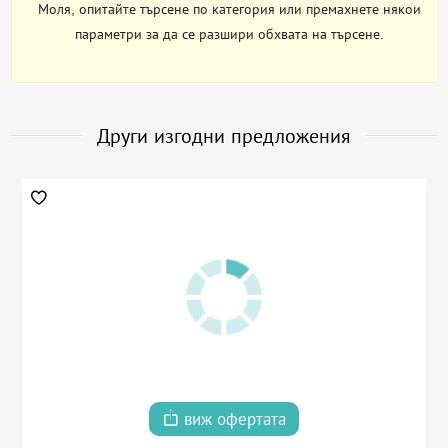
Моля, опитайте търсене по категория или премахнете някои
параметри за да се разшири обхвата на търсене.
Други изгодни предложения
виж офертата