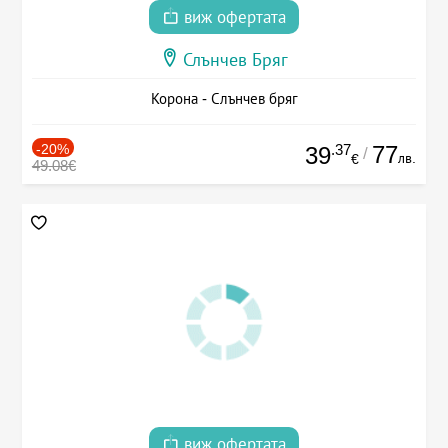
виж офертата
Слънчев Бряг
Корона - Слънчев бряг
-20%
.37
77
39
/
лв.
€
49.08€
виж офертата