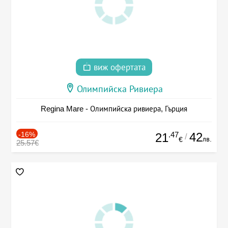
виж офертата
Олимпийска Ривиера
Regina Mare - Олимпийска ривиера, Гърция
-16%
.47
42
21
/
лв.
€
25.57€