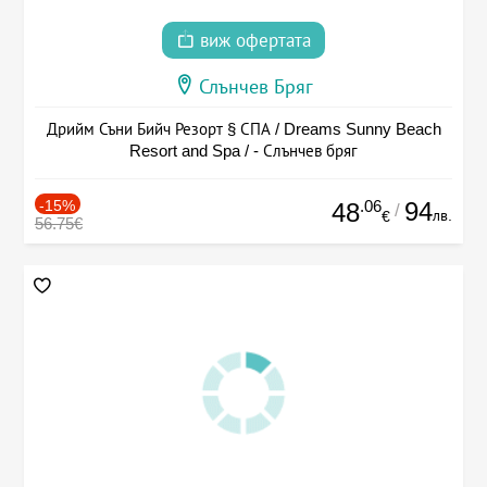
виж офертата
Слънчев Бряг
Дрийм Съни Бийч Резорт § СПА / Dreams Sunny Beach
Resort and Spa / - Слънчев бряг
-15%
.06
94
48
/
лв.
€
56.75€