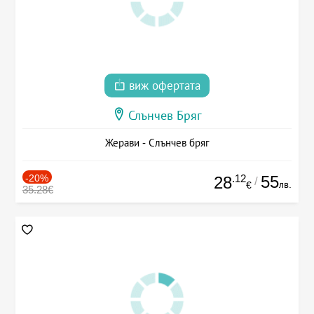
виж офертата
Слънчев Бряг
Жерави - Слънчев бряг
-20%
.12
55
28
/
лв.
€
35.28€