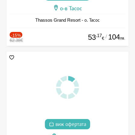
о-в Тасос
Thassos Grand Resort - о. Тасос
-15%
.17
104
53
/
лв.
€
62.38€
виж офертата