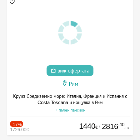
виж офертата
Рим
Круиз Средиземно море: Италия, Франция и Испания с
Costa Toscana и нощувка в Рим
+ пълен пансион
-17%
1440
.40
2816
/
€
лв.
1726.00€