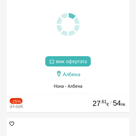
виж офертата
Албена
Нона - Албена
-25%
.61
54
27
/
лв.
€
37.02€