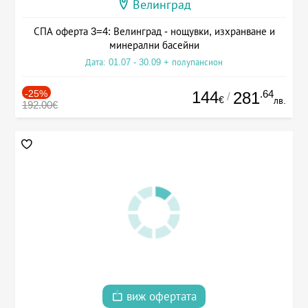
Велинград
СПА оферта 3=4: Велинград - нощувки, изхранване и
минерални басейни
Дата: 01.07 - 30.09 + полупансион
-25%
144
.64
281
/
€
лв.
192.00€
виж офертата