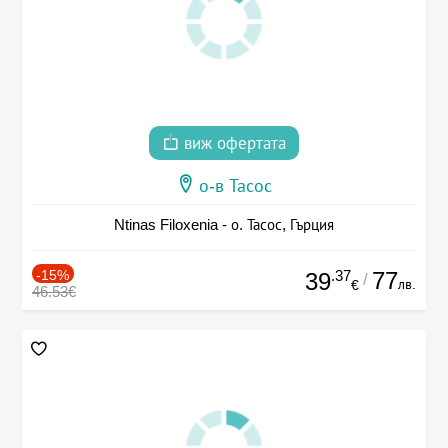
виж офертата
о-в Тасос
Ntinas Filoxenia - о. Тасос, Гърция
-15%
.37
77
39
/
лв.
€
46.53€