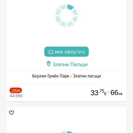
виж офертата
Златни Пясъци
Берлин Грийн Парк - Златни пясъци
-25%
.75
66
33
/
лв.
€
44.99€