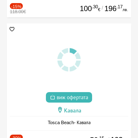
-15%
.30
.17
100
196
/
€
лв.
118.00€
виж офертата
Кавала
Tosca Beach- Кавала
-30%