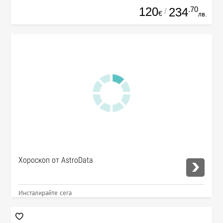
120
.70
234
/
€
лв.
Хороскоп от AstroData
Инсталирайте сега