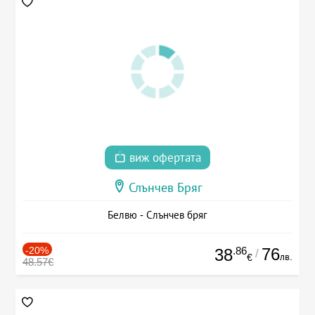
виж офертата
Слънчев Бряг
Белвю - Слънчев бряг
-20%
.86
76
38
/
лв.
€
48.57€