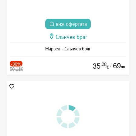
виж офертата
Слънчев Бряг
Марвел - Слънчев бряг
-30%
.28
69
35
/
лв.
€
50.11€