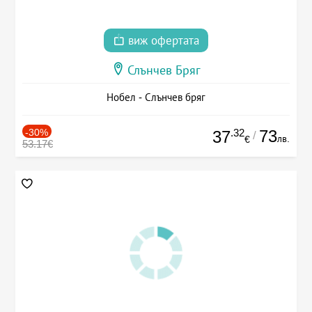
виж офертата
Слънчев Бряг
Нобел - Слънчев бряг
-30%
.32
73
37
/
лв.
€
53.17€