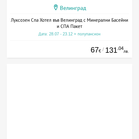
Велинград
Луксозен Спа Хотел във Велинград с Минерални Басейни
и СПА Пакет
Дата: 28.07 - 23.12 + полупансион
67
.04
131
/
€
лв.