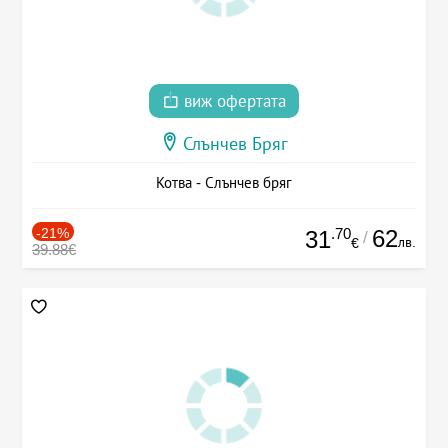
виж офертата
Слънчев Бряг
Котва - Слънчев бряг
-21%
.70
62
31
/
лв.
€
39.88€