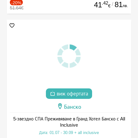
-20%
.42
81
41
/
лв.
€
51.64€
виж офертата
Банско
5-звездно СПА Преживяване в Гранд Хотел Банско с All
Inclusive
Дата: 01.07 - 30.09 + all inclusive