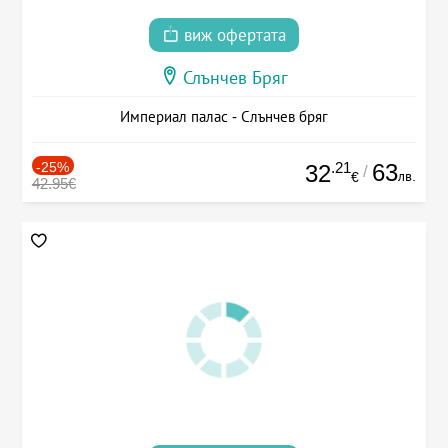
виж офертата
Слънчев Бряг
Империал палас - Слънчев бряг
-25%
.21
63
32
/
лв.
€
42.95€