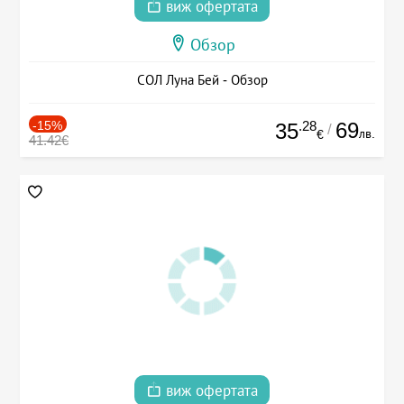
виж офертата
Обзор
СОЛ Луна Бей - Обзор
-15%
.28
69
35
/
лв.
€
41.42€
виж офертата