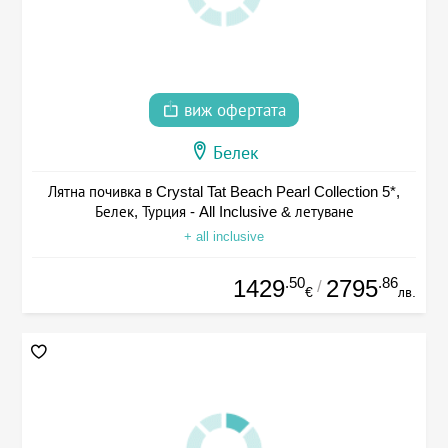
виж офертата
Белек
Лятна почивка в Crystal Tat Beach Pearl Collection 5*,
Белек, Турция - All Inclusive & летуване
+ all inclusive
.50
.86
1429
2795
/
€
лв.