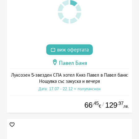
виж офертата
Павел Баня
Луксозен 5-звезден СПА хотел Княз Павел в Павел баня:
Нощувка със закуска и вечеря
Дата: 17.07 - 22.12 + полупансион
.45
.97
66
129
/
€
лв.