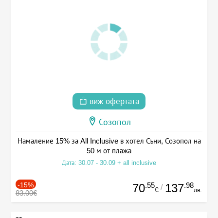
виж офертата
Созопол
Намаление 15% за All Inclusive в хотел Съни, Созопол на
50 м от плажа
Дата: 30.07 - 30.09 + all inclusive
-15%
.55
.98
70
137
/
€
лв.
83.00€