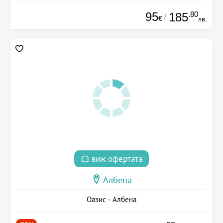
95
.80
185
/
€
лв.
виж офертата
Албена
Оазис - Албена