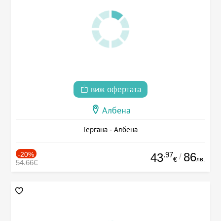
виж офертата
Албена
Гергана - Албена
-20%
.97
86
43
/
лв.
€
54.66€