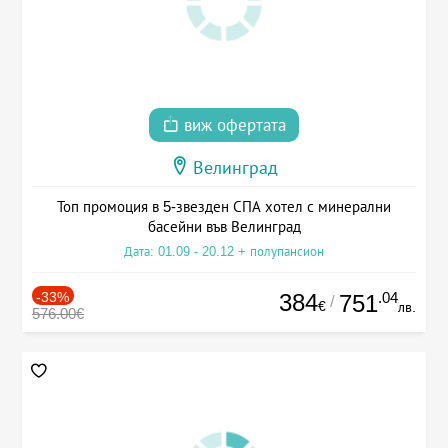
виж офертата
Велинград
Топ промоция в 5-звезден СПА хотел с минерални
басейни във Велинград
Дата: 01.09 - 20.12 + полупансион
-33%
384
.04
751
/
€
лв.
576.00€