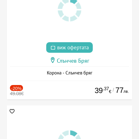
виж офертата
Слънчев Бряг
Корона - Слънчев бряг
-20%
.37
77
39
/
лв.
€
49.08€