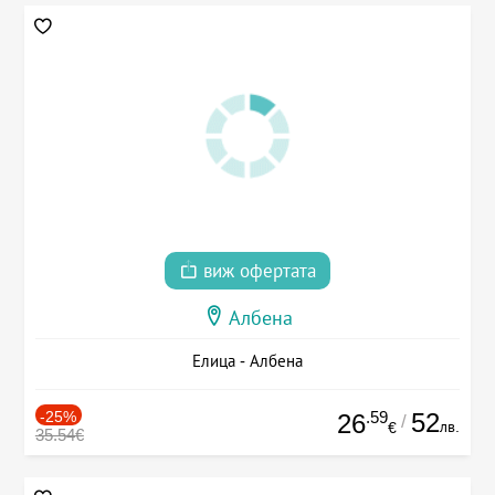
виж офертата
Албена
Елица - Албена
-25%
.59
52
26
/
лв.
€
35.54€