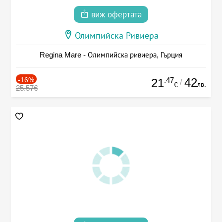
виж офертата
Олимпийска Ривиера
Regina Mare - Олимпийска ривиера, Гърция
-16%
.47
42
21
/
лв.
€
25.57€