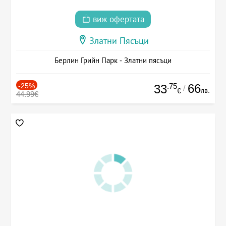
виж офертата
Златни Пясъци
Берлин Грийн Парк - Златни пясъци
-25%
.75
66
33
/
лв.
€
44.99€