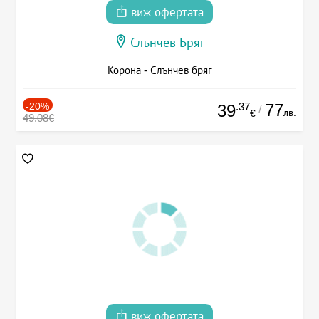
виж офертата
Слънчев Бряг
Корона - Слънчев бряг
-20%
.37
77
39
/
лв.
€
49.08€
виж офертата