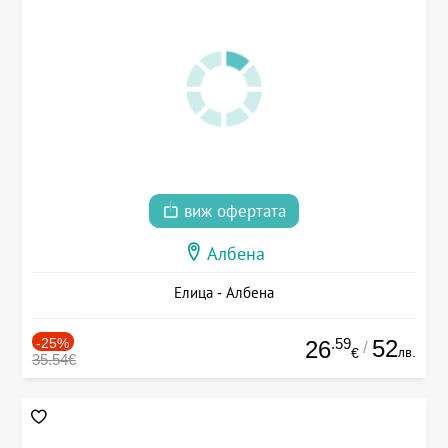
виж офертата
Албена
Елица - Албена
-25%
.59
52
26
/
лв.
€
35.54€