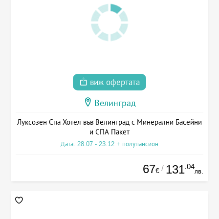
виж офертата
Велинград
Луксозен Спа Хотел във Велинград с Минерални Басейни
и СПА Пакет
Дата: 28.07 - 23.12 + полупансион
67
.04
131
/
€
лв.