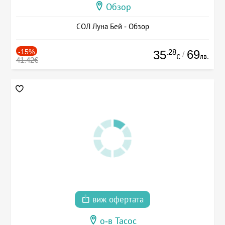
Обзор
СОЛ Луна Бей - Обзор
-15%
.28
69
35
/
лв.
€
41.42€
виж офертата
о-в Тасос