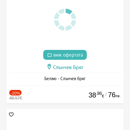
виж офертата
Слънчев Бряг
Белвю - Слънчев бряг
-20%
.86
76
38
/
лв.
€
48.57€