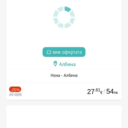
виж офертата
Албена
Нона - Албена
-25%
.61
54
27
/
лв.
€
37.02€