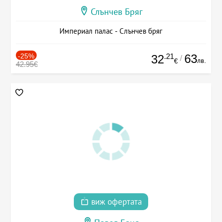
Слънчев Бряг
Империал палас - Слънчев бряг
-25%
.21
63
32
/
лв.
€
42.95€
виж офертата