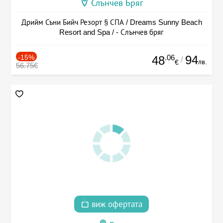
Слънчев Бряг
Дрийм Съни Бийч Резорт § СПА / Dreams Sunny Beach
Resort and Spa / - Слънчев бряг
-15%
.06
94
48
/
лв.
€
56.75€
виж офертата