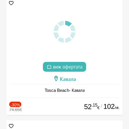
виж офертата
Кавала
Tosca Beach- Кавала
-30%
.15
102
52
/
лв.
€
74.65€