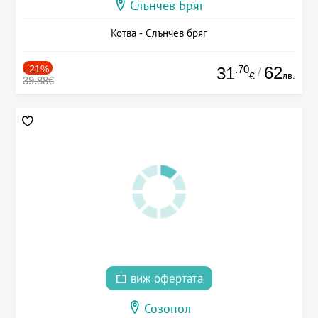
Слънчев Бряг
Котва - Слънчев бряг
-21%
.70
62
31
/
лв.
€
39.88€
виж офертата
Созопол