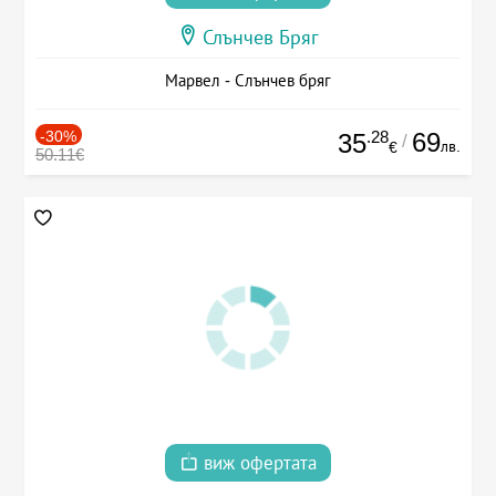
Слънчев Бряг
Марвел - Слънчев бряг
-30%
.28
69
35
/
лв.
€
50.11€
виж офертата