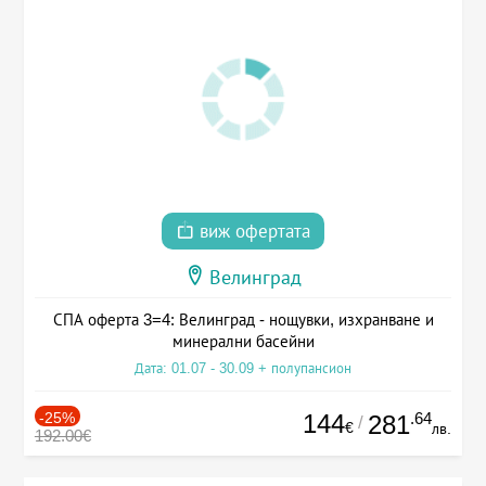
виж офертата
Велинград
СПА оферта 3=4: Велинград - нощувки, изхранване и
минерални басейни
Дата: 01.07 - 30.09 + полупансион
-25%
144
.64
281
/
€
лв.
192.00€