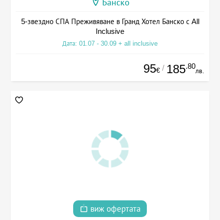
Банско
5-звездно СПА Преживяване в Гранд Хотел Банско с All
Inclusive
Дата: 01.07 - 30.09 + all inclusive
95
.80
185
/
€
лв.
виж офертата