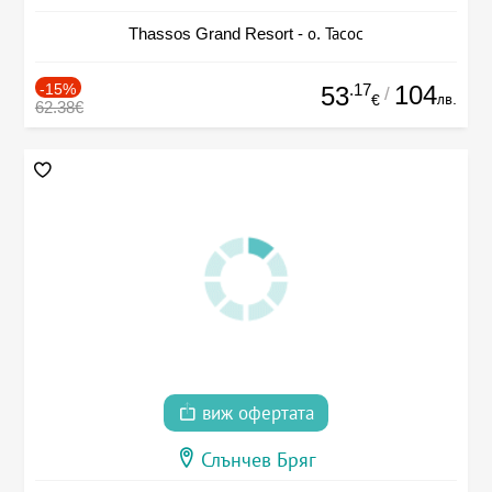
Thassos Grand Resort - о. Тасос
-15%
.17
104
53
/
лв.
€
62.38€
виж офертата
Слънчев Бряг