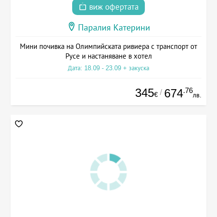
виж офертата
Паралия Катерини
Мини почивка на Олимпийската ривиера с транспорт от
Русе и настаняване в хотел
Дата: 18.09 - 23.09 + закуска
345
.76
674
/
€
лв.