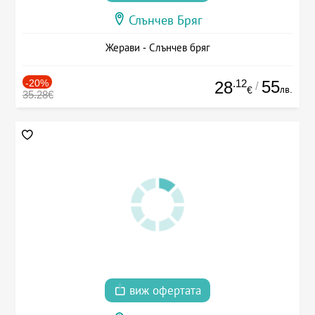
Слънчев Бряг
Жерави - Слънчев бряг
-20%
.12
55
28
/
лв.
€
35.28€
виж офертата