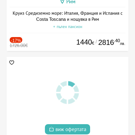
Рим
Круиз Средиземно море: Италия, Франция и Испания с
Costa Toscana и нощувка в Рим
+ пълен пансион
-17%
1440
.40
2816
/
€
лв.
1726.00€
виж офертата