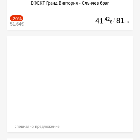
ЕФЕКТ Гранд Виктория - Слънчев бряг
-20%
.42
81
41
/
лв.
€
51.64€
специално предложение