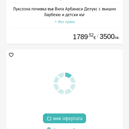
Луксозна почивка във Вила Арбанаси Делукс с външно
барбекю и детски кът
+ без храна
.52
3500
1789
/
лв.
€
виж офертата