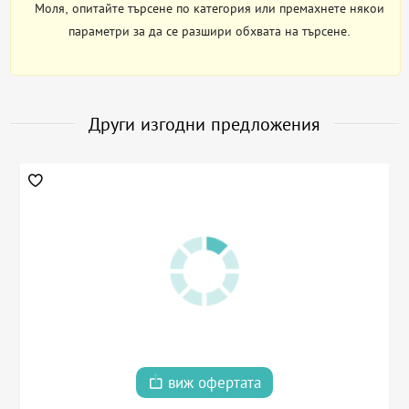
Моля, опитайте търсене по категория или премахнете някои
параметри за да се разшири обхвата на търсене.
Други изгодни предложения
виж офертата