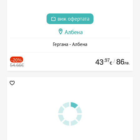
виж офертата
Албена
Гергана - Албена
-20%
.97
86
43
/
лв.
€
54.66€