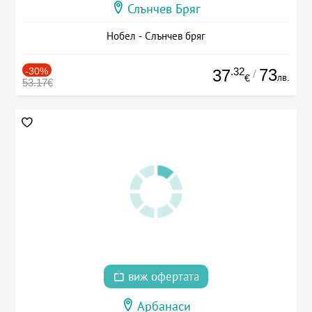
Слънчев Бряг
Нобел - Слънчев бряг
-30%
.32
73
37
/
лв.
€
53.17€
виж офертата
Арбанаси