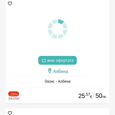
виж офертата
Албена
Оазис - Албена
-25%
.57
50
25
/
лв.
€
34.05€