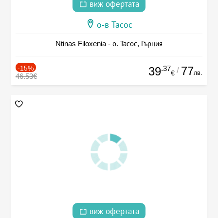
виж офертата
о-в Тасос
Ntinas Filoxenia - о. Тасос, Гърция
-15%
.37
77
39
/
лв.
€
46.53€
виж офертата