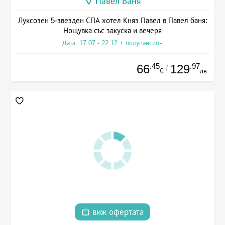
Павел Баня
Луксозен 5-звезден СПА хотел Княз Павел в Павел баня:
Нощувка със закуска и вечеря
Дата: 17.07 - 22.12 + полупансион
.45
.97
66
129
/
€
лв.
виж офертата