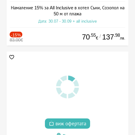
Намаление 15% за All Inclusive в хотел Съни, Созопол на
50 м от плажа
Дата: 30.07 - 30.09 + all inclusive
-15%
.55
.98
70
137
/
€
лв.
83.00€
виж офертата