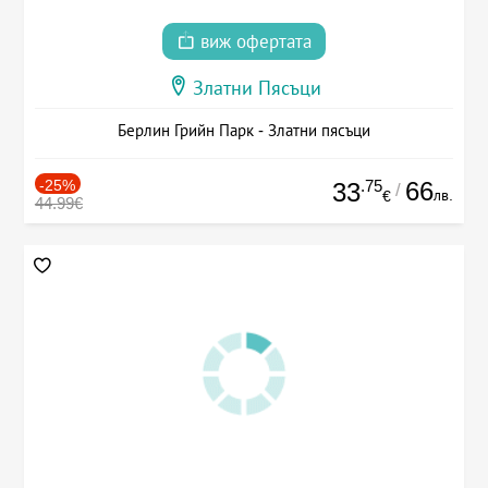
виж офертата
Златни Пясъци
Берлин Грийн Парк - Златни пясъци
-25%
.75
66
33
/
лв.
€
44.99€