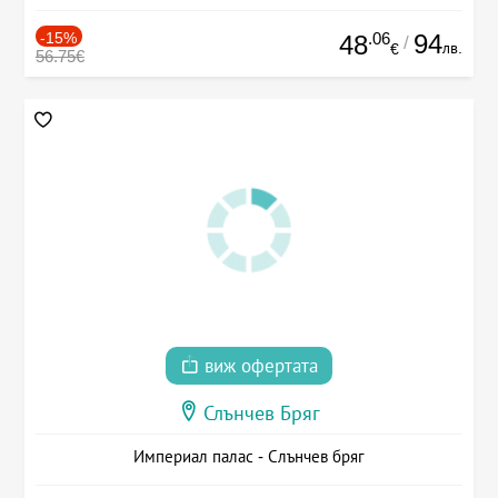
-15%
.06
94
48
/
лв.
€
56.75€
виж офертата
Слънчев Бряг
Империал палас - Слънчев бряг