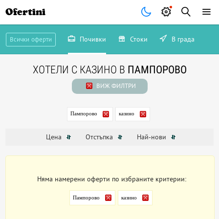
Ofertini
Почивки
Стоки
В града
Всички оферти
ХОТЕЛИ С КАЗИНО В
ПАМПОРОВО
ВИЖ ФИЛТРИ
Пампорово
казино
Цена
Отстъпка
Най-нови
Няма намерени оферти по избраните критерии:
Пампорово
казино