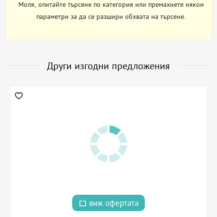
Моля, опитайте търсене по категория или премахнете някои
параметри за да се разшири обхвата на търсене.
Други изгодни предложения
виж офертата