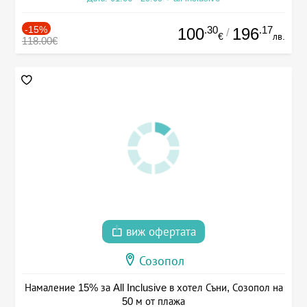
-15%
.30
.17
100
196
/
€
лв.
118.00€
виж офертата
Созопол
Намаление 15% за All Inclusive в хотел Съни, Созопол на
50 м от плажа