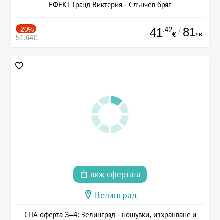
ЕФЕКТ Гранд Виктория - Слънчев бряг
-20%
.42
81
41
/
лв.
€
51.64€
виж офертата
Велинград
СПА оферта 3=4: Велинград - нощувки, изхранване и