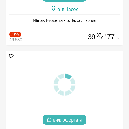
о-в Тасос
Ntinas Filoxenia - о. Тасос, Гърция
-15%
.37
77
39
/
лв.
€
46.53€
виж офертата