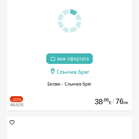
виж офертата
Слънчев Бряг
Белвю - Слънчев бряг
-20%
.86
76
38
/
лв.
€
48.57€