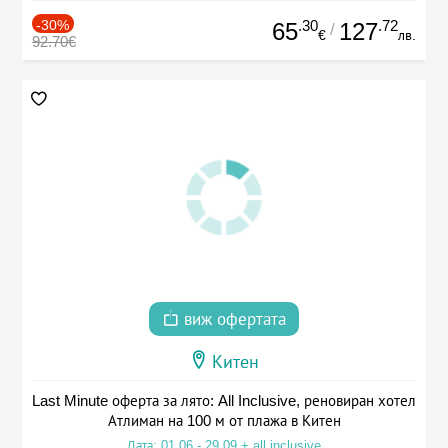
-30%
.30
.72
65
127
/
€
лв.
92.70€
виж офертата
Китен
Last Minute оферта за лято: All Inclusive, реновиран хотел
Атлиман на 100 м от плажа в Китен
Дата: 01.06 - 29.09 + all inclusive