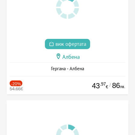
виж офертата
Албена
Гергана - Албена
-20%
.97
86
43
/
лв.
€
54.66€