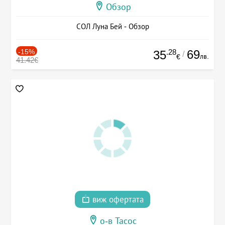
Обзор
СОЛ Луна Бей - Обзор
-15%
.28
69
35
/
лв.
€
41.42€
виж офертата
о-в Тасос