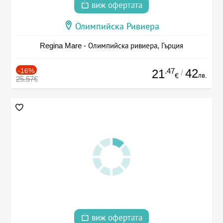
виж офертата
Олимпийска Ривиера
Regina Mare - Олимпийска ривиера, Гърция
-16%
.47
42
21
/
лв.
€
25.57€
виж офертата