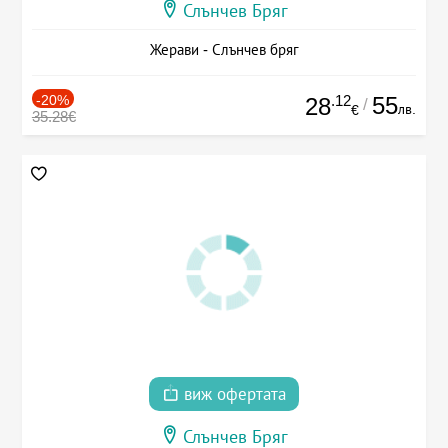
Слънчев Бряг
Жерави - Слънчев бряг
-20%
.12
55
28
/
лв.
€
35.28€
виж офертата
Слънчев Бряг