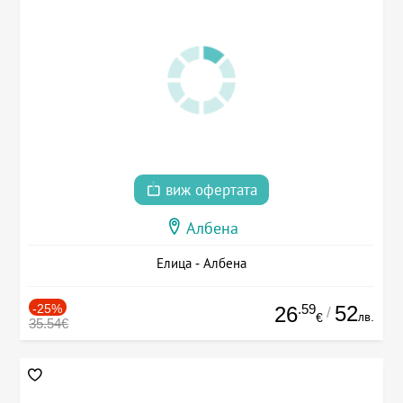
виж офертата
Албена
Елица - Албена
-25%
.59
52
26
/
лв.
€
35.54€