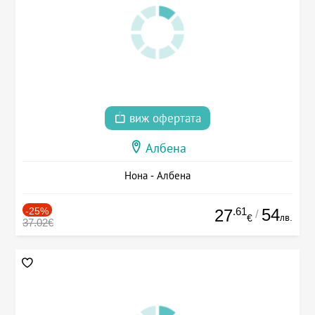
виж офертата
Албена
Нона - Албена
-25%
.61
54
27
/
лв.
€
37.02€