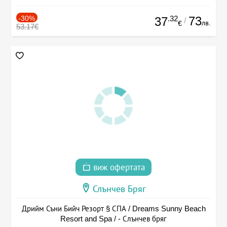
-30%
.32
73
37
/
лв.
€
53.17€
виж офертата
Слънчев Бряг
Дрийм Съни Бийч Резорт § СПА / Dreams Sunny Beach
Resort and Spa / - Слънчев бряг