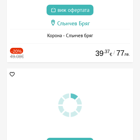
виж офертата
Слънчев Бряг
Корона - Слънчев бряг
-20%
.37
77
39
/
лв.
€
49.08€