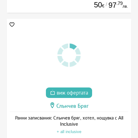
50
.79
97
/
€
лв.
виж офертата
Слънчев Бряг
Ранни записвания: Слънчев бряг, хотел, нощувка с All
Inclusive
+ all inclusive