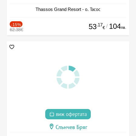
Thassos Grand Resort - о. Тасос
-15%
.17
104
53
/
лв.
€
62.38€
виж офертата
Слънчев Бряг