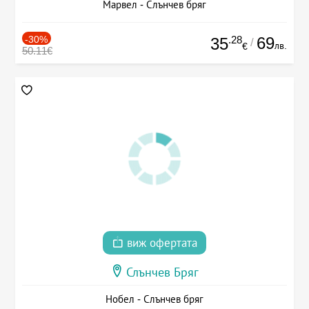
Марвел - Слънчев бряг
-30%
.28
69
35
/
лв.
€
50.11€
виж офертата
Слънчев Бряг
Нобел - Слънчев бряг