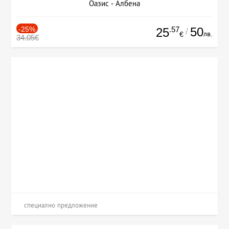
Оазис - Албена
-25%
.57
50
25
/
лв.
€
34.05€
специално предложение