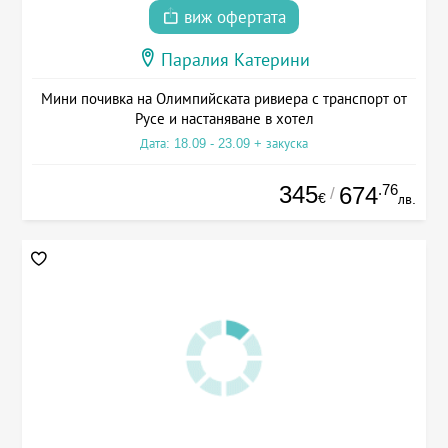
виж офертата
Паралия Катерини
Мини почивка на Олимпийската ривиера с транспорт от
Русе и настаняване в хотел
Дата: 18.09 - 23.09 + закуска
345
.76
674
/
€
лв.