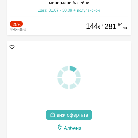
минерални басейни
Дата: 01.07 - 30.09 + полупансион
-25%
144
.64
281
/
€
лв.
192.00€
виж офертата
Албена