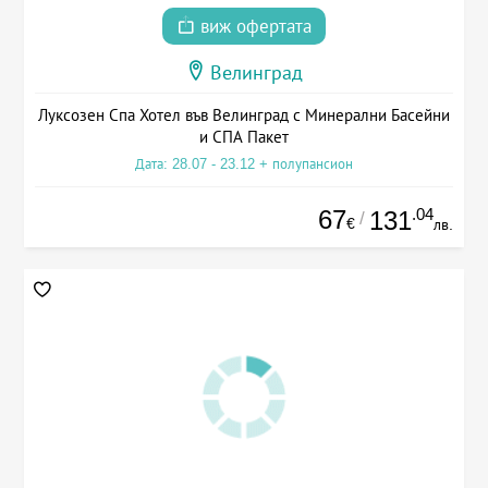
виж офертата
Велинград
Луксозен Спа Хотел във Велинград с Минерални Басейни
и СПА Пакет
Дата: 28.07 - 23.12 + полупансион
67
.04
131
/
€
лв.