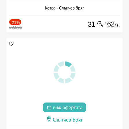
Котва - Слънчев бряг
-21%
.70
62
31
/
лв.
€
39.88€
виж офертата
Слънчев Бряг