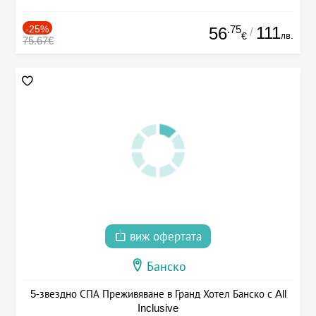
-25%
.75
111
56
/
лв.
€
75.67€
виж офертата
Банско
5-звездно СПА Преживяване в Гранд Хотел Банско с All
Inclusive