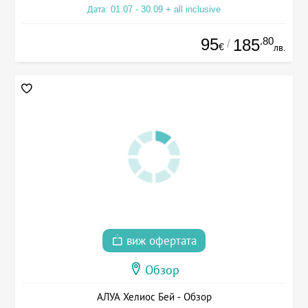
Дата: 01.07 - 30.09 + all inclusive
95
.80
185
/
€
лв.
виж офертата
Обзор
АЛУА Хелиос Бей - Обзор