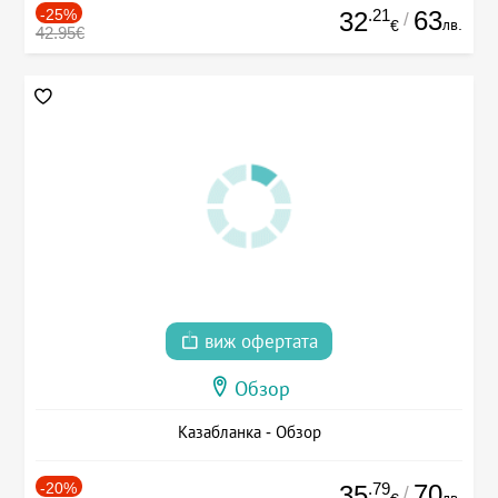
-25%
.21
63
32
/
лв.
€
42.95€
виж офертата
Обзор
Казабланка - Обзор
-20%
.79
70
35
/