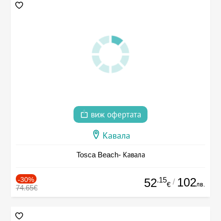
виж офертата
Кавала
Tosca Beach- Кавала
-30%
.15
102
52
/
лв.
€
74.65€