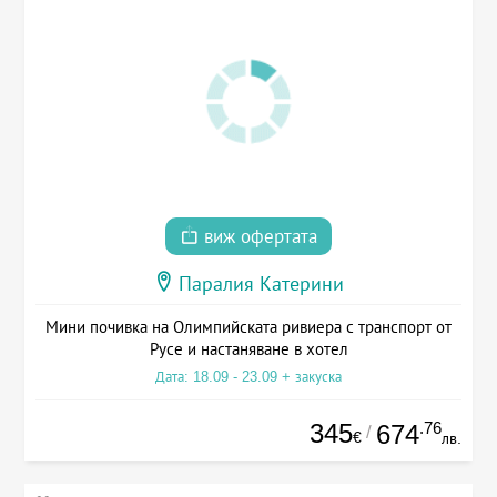
виж офертата
Паралия Катерини
Мини почивка на Олимпийската ривиера с транспорт от
Русе и настаняване в хотел
Дата: 18.09 - 23.09 + закуска
345
.76
674
/
€
лв.