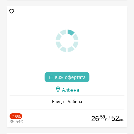
виж офертата
Албена
Елица - Албена
-25%
.59
52
26
/
лв.
€
35.54€