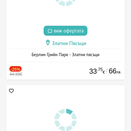
виж офертата
Златни Пясъци
Берлин Грийн Парк - Златни пясъци
-25%
.75
66
33
/
лв.
€
44.99€