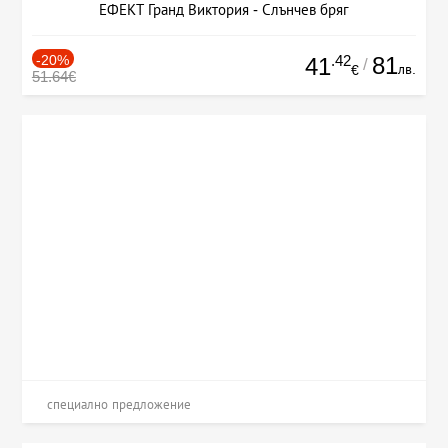
ЕФЕКТ Гранд Виктория - Слънчев бряг
-20%
.42
81
41
/
лв.
€
51.64€
специално предложение