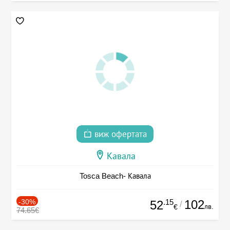
виж офертата
Кавала
Tosca Beach- Кавала
-30%
.15
102
52
/
лв.
€
74.65€