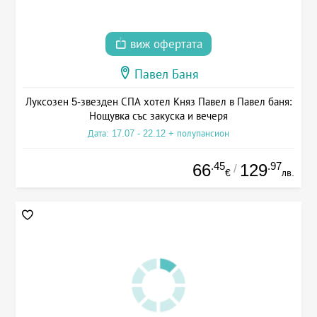
виж офертата
Павел Баня
Луксозен 5-звезден СПА хотел Княз Павел в Павел баня:
Нощувка със закуска и вечеря
Дата: 17.07 - 22.12 + полупансион
.45
.97
66
129
/
€
лв.