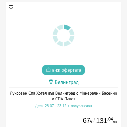
виж офертата
Велинград
Луксозен Спа Хотел във Велинград с Минерални Басейни
и СПА Пакет
Дата: 28.07 - 23.12 + полупансион
67
.04
131
/
€
лв.