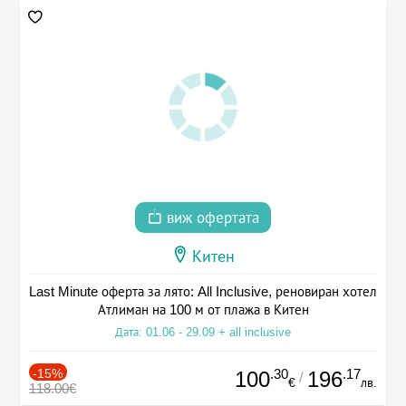
виж офертата
Китен
Last Minute оферта за лято: All Inclusive, реновиран хотел
Атлиман на 100 м от плажа в Китен
Дата: 01.06 - 29.09 + all inclusive
-15%
.30
.17
100
196
/
€
лв.
118.00€