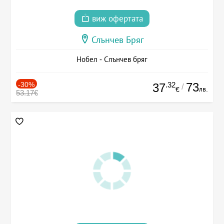
виж офертата
Слънчев Бряг
Нобел - Слънчев бряг
-30%
.32
73
37
/
лв.
€
53.17€