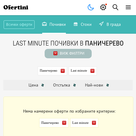
Ofertini
Почивки
Стоки
В града
Всички оферти
LAST MINUTE ПОЧИВКИ В
ПАНИЧЕРЕВО
ВИЖ ФИЛТРИ
Паничерево
Last minute
Цена
Отстъпка
Най-нови
Няма намерени оферти по избраните критерии:
Паничерево
Last minute