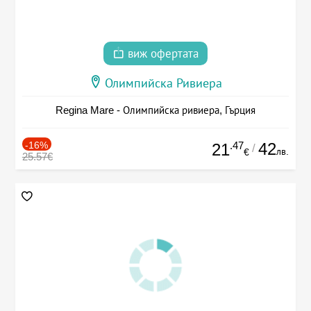
виж офертата
Олимпийска Ривиера
Regina Mare - Олимпийска ривиера, Гърция
-16%
.47
42
21
/
лв.
€
25.57€