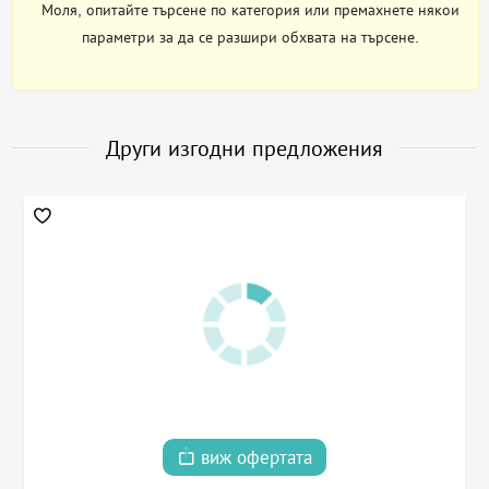
Моля, опитайте търсене по категория или премахнете някои
параметри за да се разшири обхвата на търсене.
Други изгодни предложения
виж офертата