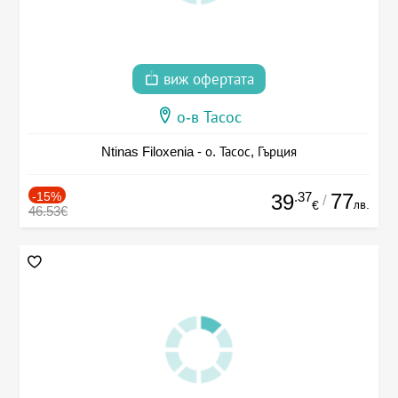
виж офертата
о-в Тасос
Ntinas Filoxenia - о. Тасос, Гърция
-15%
.37
77
39
/
лв.
€
46.53€