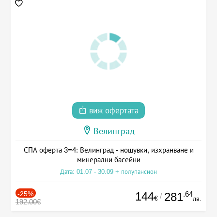
виж офертата
Велинград
СПА оферта 3=4: Велинград - нощувки, изхранване и
минерални басейни
Дата: 01.07 - 30.09 + полупансион
-25%
144
.64
281
/
€
лв.
192.00€