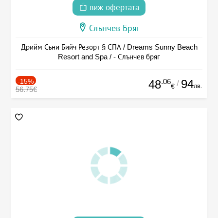
виж офертата
Слънчев Бряг
Дрийм Съни Бийч Резорт § СПА / Dreams Sunny Beach
Resort and Spa / - Слънчев бряг
-15%
.06
94
48
/
лв.
€
56.75€