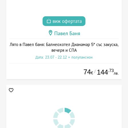
виж офертата
Павел Баня
Лято в Павел баня: Балнеохотел Дианамар 5* със закуска,
вечеря и СПА
Дата: 23.07 - 22.12 + полупансион
74
.73
144
/
€
лв.