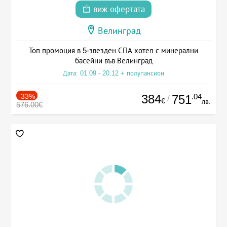
виж офертата
Велинград
Топ промоция в 5-звезден СПА хотел с минерални
басейни във Велинград
Дата: 01.09 - 20.12 + полупансион
-33%
384
.04
751
/
€
лв.
576.00€