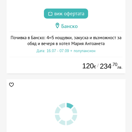
виж офертата
Банско
Почивка в Банско: 4=5 нощувки, закуска и възможност за
обяд и вечеря в хотел Мария Антоанета
Дата: 16.07 - 07.09 + полупансион
120
.70
234
/
€
лв.