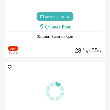
виж офертата
Слънчев Бряг
Жерави - Слънчев бряг
-20%
.12
55
28
/
лв.
€
35.28€