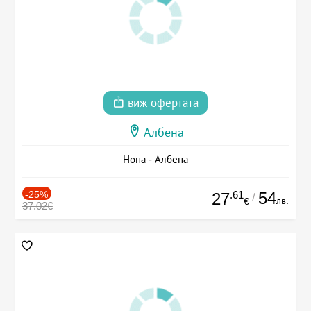
виж офертата
Албена
Нона - Албена
-25%
.61
54
27
/
лв.
€
37.02€