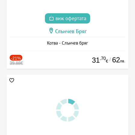
виж офертата
Слънчев Бряг
Котва - Слънчев бряг
-21%
.70
62
31
/
лв.
€
39.88€