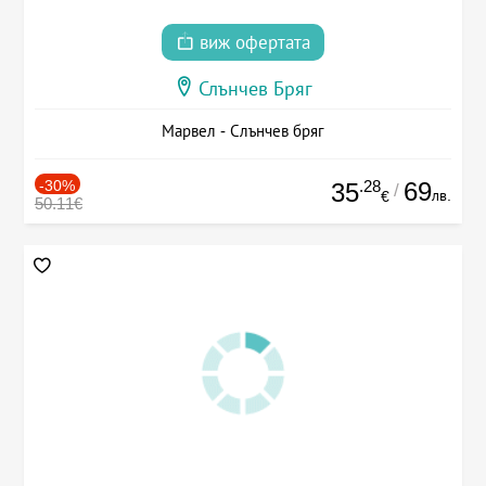
виж офертата
Слънчев Бряг
Марвел - Слънчев бряг
-30%
.28
69
35
/
лв.
€
50.11€