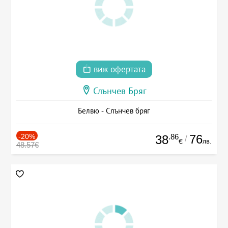
виж офертата
Слънчев Бряг
Белвю - Слънчев бряг
-20%
.86
76
38
/
лв.
€
48.57€