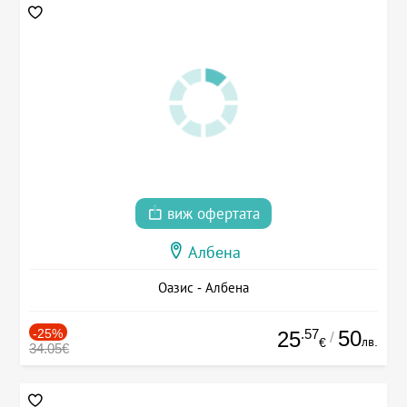
виж офертата
Албена
Оазис - Албена
-25%
.57
50
25
/
лв.
€
34.05€