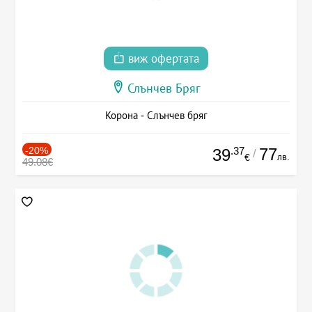
виж офертата
Слънчев Бряг
Корона - Слънчев бряг
-20%
.37
77
39
/
лв.
€
49.08€