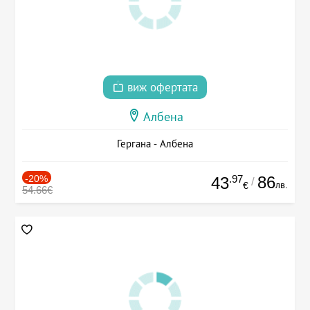
виж офертата
Албена
Гергана - Албена
-20%
.97
86
43
/
лв.
€
54.66€