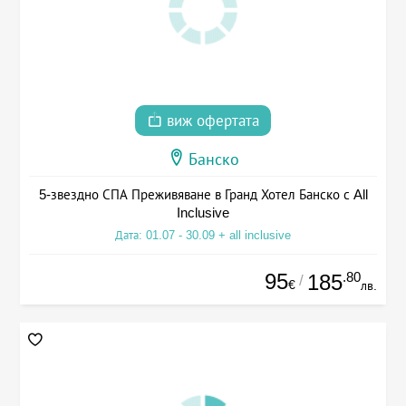
виж офертата
Банско
5-звездно СПА Преживяване в Гранд Хотел Банско с All
Inclusive
Дата: 01.07 - 30.09 + all inclusive
95
.80
185
/
€
лв.