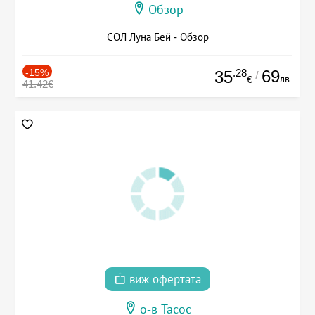
Обзор
СОЛ Луна Бей - Обзор
-15%
.28
69
35
/
лв.
€
41.42€
виж офертата
о-в Тасос