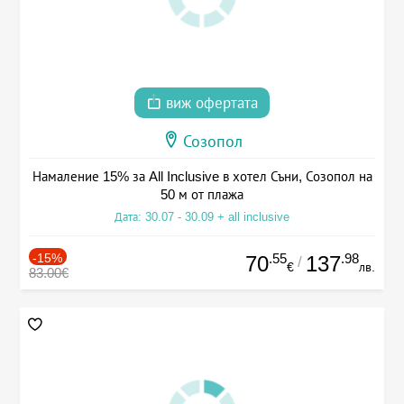
виж офертата
Созопол
Намаление 15% за All Inclusive в хотел Съни, Созопол на
50 м от плажа
Дата: 30.07 - 30.09 + all inclusive
-15%
.55
.98
70
137
/
€
лв.
83.00€