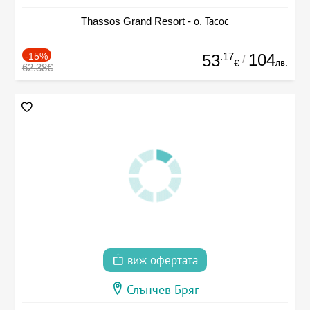
Thassos Grand Resort - о. Тасос
-15%
.17
104
53
/
лв.
€
62.38€
виж офертата
Слънчев Бряг