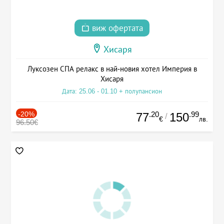
виж офертата
Хисаря
Луксозен СПА релакс в най-новия хотел Империя в
Хисаря
Дата: 25.06 - 01.10 + полупансион
-20%
.20
.99
77
150
/
€
лв.
96.50€