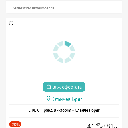
специално предложение
виж офертата
Слънчев Бряг
ЕФЕКТ Гранд Виктория - Слънчев бряг
-20%
.42
81
41
/
лв.
€