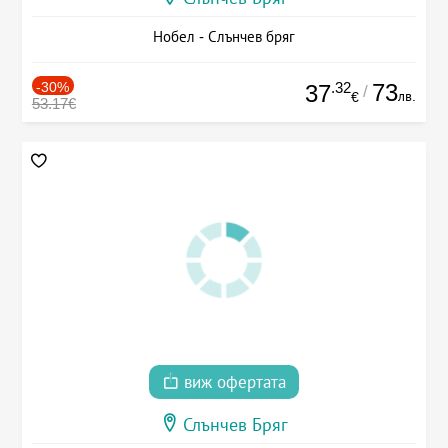
Нобел - Слънчев бряг
-30%
.32
73
37
/
лв.
€
53.17€
виж офертата
Слънчев Бряг