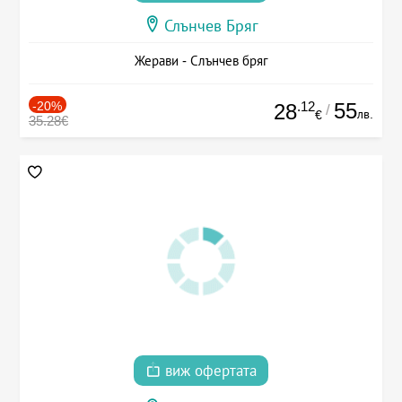
Слънчев Бряг
Жерави - Слънчев бряг
-20%
.12
55
28
/
лв.
€
35.28€
виж офертата