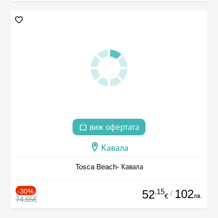
виж офертата
Кавала
Tosca Beach- Кавала
-30%
.15
102
52
/
лв.
€
74.65€