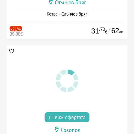
Слънчев Бряг
Котва - Слънчев бряг
-21%
.70
62
31
/
лв.
€
39.88€
виж офертата
Созопол