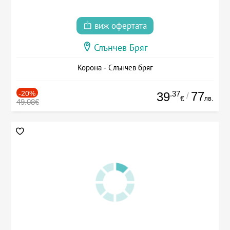
виж офертата
Слънчев Бряг
Корона - Слънчев бряг
-20%
.37
77
39
/
лв.
€
49.08€