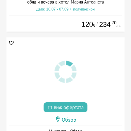
обяд и вечеря в хотел Мария Антоанета
Дата: 16.07 - 07.09 + полупансион
120
.70
234
/
€
лв.
виж офертата
Обзор