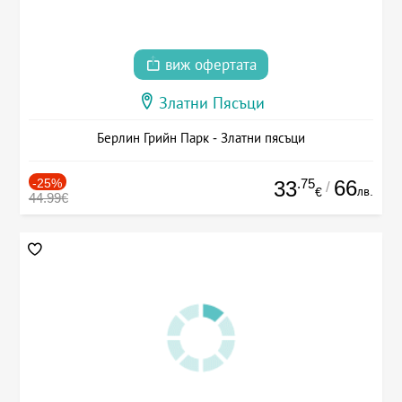
виж офертата
Златни Пясъци
Берлин Грийн Парк - Златни пясъци
-25%
.75
66
33
/
лв.
€
44.99€