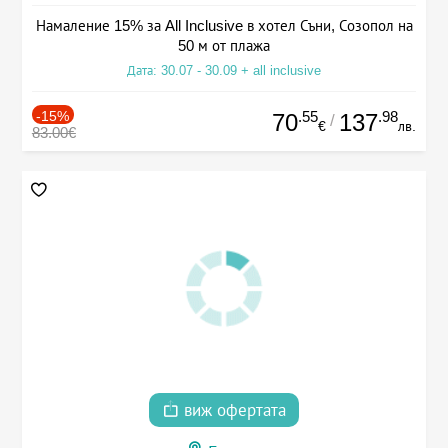
Намаление 15% за All Inclusive в хотел Съни, Созопол на
50 м от плажа
Дата: 30.07 - 30.09 + all inclusive
-15%
.55
.98
70
137
/
€
лв.
83.00€
виж офертата