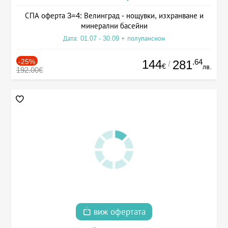
СПА оферта 3=4: Велинград - нощувки, изхранване и
минерални басейни
Дата: 01.07 - 30.09 + полупансион
-25%
144
.64
281
/
€
лв.
192.00€
виж офертата