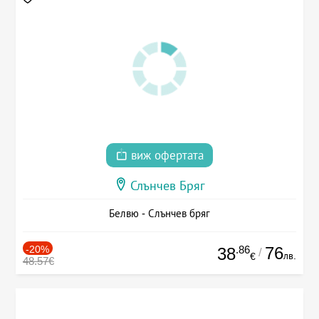
виж офертата
Слънчев Бряг
Белвю - Слънчев бряг
-20%
.86
76
38
/
лв.
€
48.57€