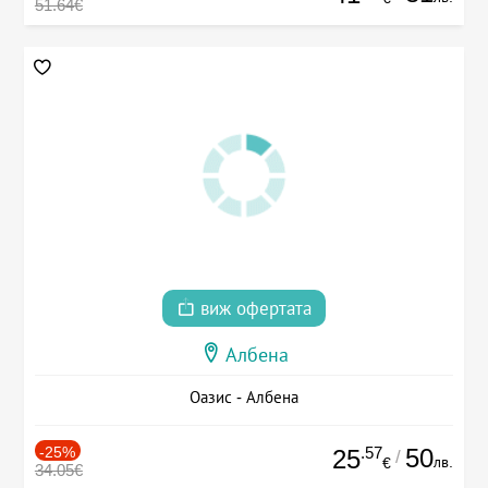
51.64€
виж офертата
Албена
Оазис - Албена
-25%
.57
50
25
/
лв.
€
34.05€