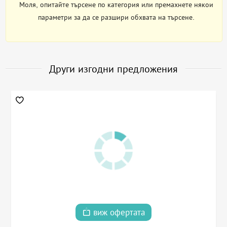
Моля, опитайте търсене по категория или премахнете някои
параметри за да се разшири обхвата на търсене.
Други изгодни предложения
виж офертата