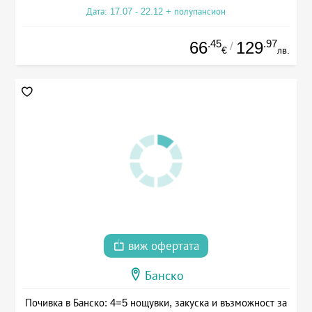
Дата: 17.07 - 22.12 + полупансион
.45
.97
66
129
/
€
лв.
виж офертата
Банско
Почивка в Банско: 4=5 нощувки, закуска и възможност за