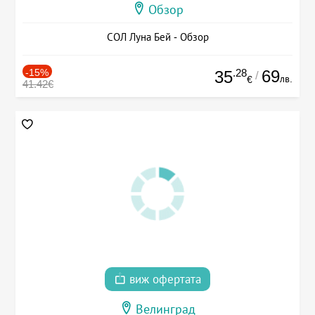
Обзор
СОЛ Луна Бей - Обзор
-15%
.28
69
35
/
лв.
€
41.42€
виж офертата
Велинград