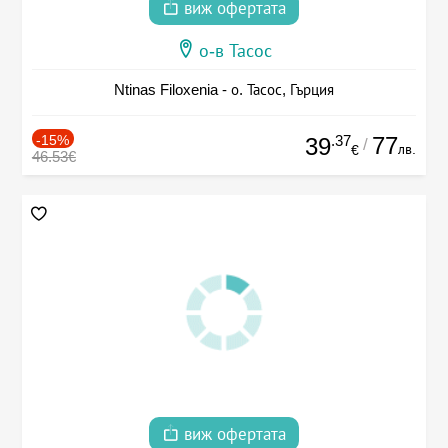
виж офертата
о-в Тасос
Ntinas Filoxenia - о. Тасос, Гърция
-15%
.37
77
39
/
лв.
€
46.53€
виж офертата