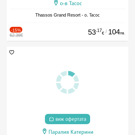
о-в Тасос
Thassos Grand Resort - о. Тасос
-15%
.17
104
53
/
лв.
€
62.38€
виж офертата
Паралия Катерини