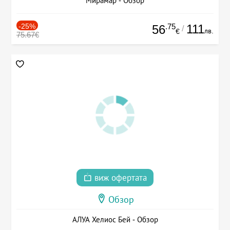
Мирамар - Обзор
-25%
.75
111
56
/
лв.
€
75.67€
виж офертата
Обзор
АЛУА Хелиос Бей - Обзор