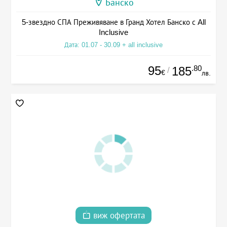
Банско
5-звездно СПА Преживяване в Гранд Хотел Банско с All
Inclusive
Дата: 01.07 - 30.09 + all inclusive
95
.80
185
/
€
лв.
виж офертата