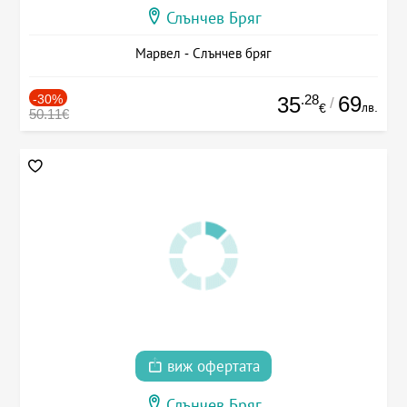
Слънчев Бряг
Марвел - Слънчев бряг
-30%
.28
69
35
/
лв.
€
50.11€
виж офертата
Слънчев Бряг