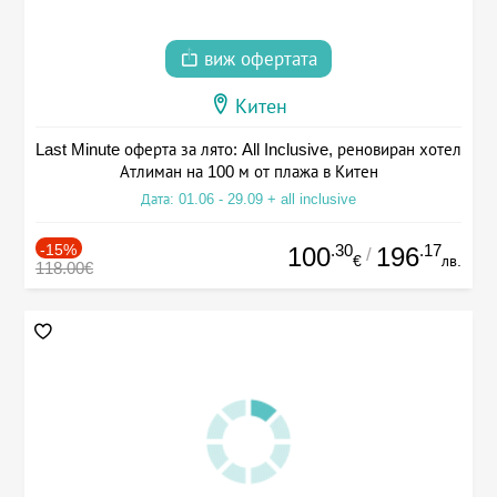
виж офертата
Китен
Last Minute оферта за лято: All Inclusive, реновиран хотел
Атлиман на 100 м от плажа в Китен
Дата: 01.06 - 29.09 + all inclusive
-15%
.30
.17
100
196
/
€
лв.
118.00€