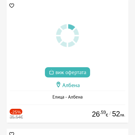
виж офертата
Албена
Елица - Албена
-25%
.59
52
26
/
лв.
€
35.54€