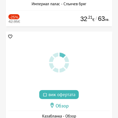
Империал палас - Слънчев бряг
-25%
.21
63
32
/
лв.
€
42.95€
виж офертата
Обзор
Казабланка - Обзор