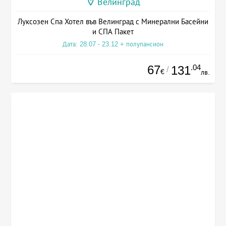
Велинград
Луксозен Спа Хотел във Велинград с Минерални Басейни
и СПА Пакет
Дата: 28.07 - 23.12 + полупансион
67
.04
131
/
€
лв.