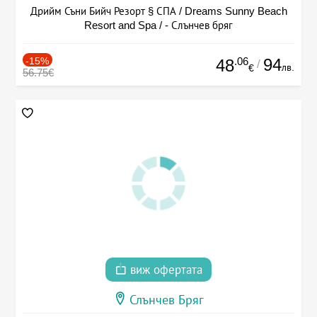
Дрийм Съни Бийч Резорт § СПА / Dreams Sunny Beach
Resort and Spa / - Слънчев бряг
-15%
.06
94
48
/
лв.
€
56.75€
виж офертата
Слънчев Бряг