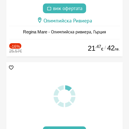
виж офертата
Олимпийска Ривиера
Regina Mare - Олимпийска ривиера, Гърция
-16%
.47
42
21
/
лв.
€
25.57€