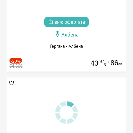
виж офертата
Албена
Гергана - Албена
-20%
.97
86
43
/
лв.
€
54.66€