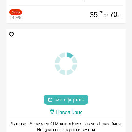
-20%
.79
70
35
/
лв.
€
44.99€
виж офертата
Павел Баня
Луксозен 5-звезден СПА хотел Княз Павел в Павел баня:
Нощувка със закуска и вечеря