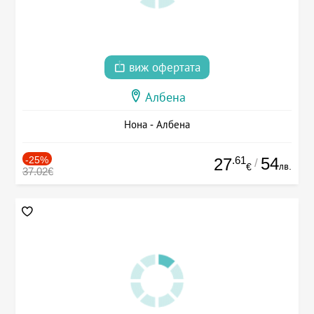
виж офертата
Албена
Нона - Албена
-25%
.61
54
27
/
лв.
€
37.02€