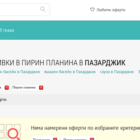
Любими оферти
В града
ВКИ В ПИРИН ПЛАНИНА В
ПАЗАРДЖИК
н басейн в Пазарджик
външен басейн в Пазарджик
сауна в Пазарджик
к
Пирин планина
рти
Няма намерени оферти по избраните критери
Пазарджик
Пирин планина