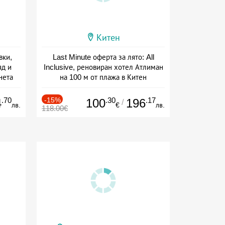
Китен
вки,
Last Minute оферта за лято: All
яд и
Inclusive, реновиран хотел Атлиман
нета
на 100 м от плажа в Китен
сион
Дата: 01.06 - 29.09 + all inclusive
.70
-15%
.30
.17
4
100
196
/
лв.
€
лв.
118.00€