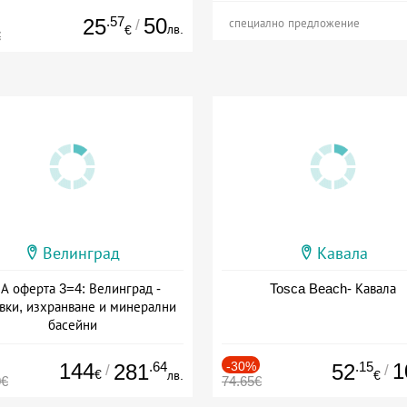
.57
50
25
/
специално предложение
лв.
€
€
Велинград
Кавала
А оферта 3=4: Велинград -
Tosca Beach- Кавала
вки, изхранване и минерални
басейни
а: 01.07 - 30.09 + полупансион
144
.64
-30%
.15
1
281
52
/
/
€
лв.
€
0€
74.65€