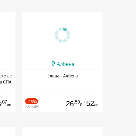
Албена
ете се
Елица - Албена
 в СПА
а
.07
-25%
.59
52
3
26
/
лв.
лв.
€
35.54€