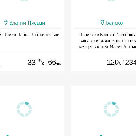
Златни Пясъци
Банско
н Грийн Парк - Златни пясъци
Почивка в Банско: 4=5 нощу
закуска и възможност за об
вечеря в хотел Мария Антоа
Дата: 16.07 - 07.09 + полупан
.75
66
120
33
23
/
/
лв.
€
€
€