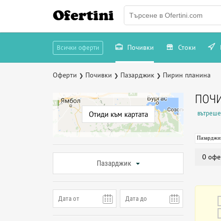
Ofertini
Почивки
Стоки
Всички оферти
Оферти
Почивки
Пазарджик
Пирин планина
❯
❯
❯
ПОЧИ
вътреше
Отиди към картата
Пазарджи
0 офе
Пазарджик