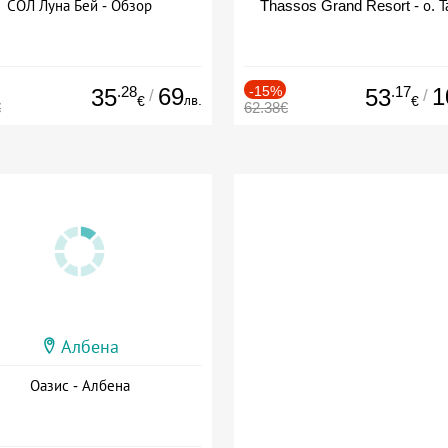
СОЛ Луна Бей - Обзор
Thassos Grand Resort - о. Т
.28
69
-15%
.17
1
35
53
/
/
лв.
€
€
€
62.38€
Албена
Оазис - Албена