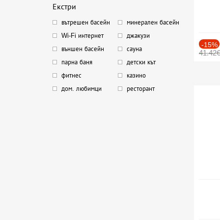
Екстри
вътрешен басейн
минерален басейн
Wi-Fi интернет
джакузи
-15%
външен басейн
сауна
41.42
парна баня
детски кът
фитнес
казино
дом. любимци
ресторант