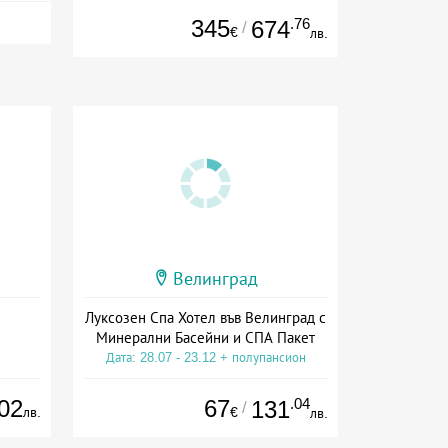
345
.76
674
/
€
лв.
Велинград
Луксозен Спа Хотел във Велинград с
Минерални Басейни и СПА Пакет
Дата: 28.07 - 23.12 + полупансион
02
67
.04
131
/
лв.
€
лв.