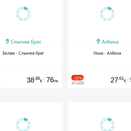
Слънчев Бряг
Албена
Белвю - Слънчев бряг
Нона - Албена
.86
76
-25%
.61
38
27
/
/
лв.
€
€
€
37.02€