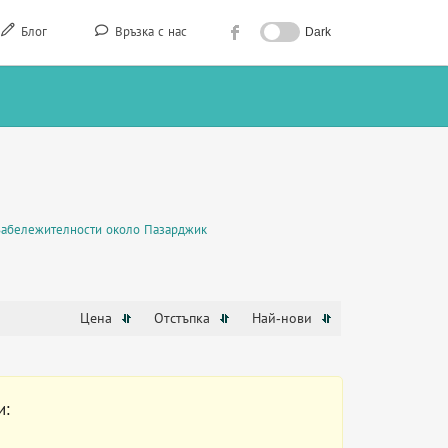
Блог
Връзка с нас
Dark
Забележителности около Пазарджик
Цена
Отстъпка
Най-нови
и: