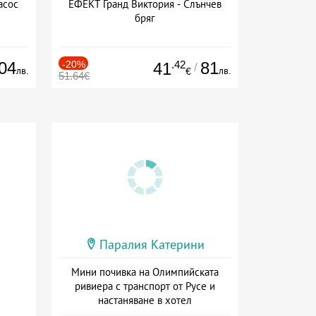
асос
ЕФЕКТ Гранд Виктория - Слънчев
бряг
04
-20%
.42
81
41
/
лв.
лв.
€
51.64€
Паралия Катерини
Мини почивка на Олимпийската
ривиера с транспорт от Русе и
настаняване в хотел
Дата: 18.09 - 23.09 + закуска