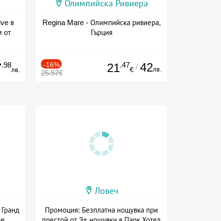
Олимпийска Ривиера
ive в
Regina Mare - Олимпийска ривиера,
м от
Гърция
ive
.98
-16%
.47
42
7
21
/
лв.
лв.
€
25.57€
Ловеч
 Гранд
Промоция: Безплатна нощувка при
ve
престой от 3+ нощувки в Парк Хотел