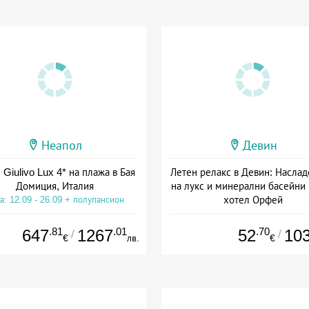
Неапол
Девин
 Giulivo Lux 4* на плажа в Бая
Летен релакс в Девин: Наслад
Домиция, Италия
на лукс и минерални басейни
хотел Орфей
а: 12.09 - 26.09 + полупансион
Дата: 06.08 - 06.09 + закуск
.81
.01
.70
647
1267
52
10
/
/
€
лв.
€