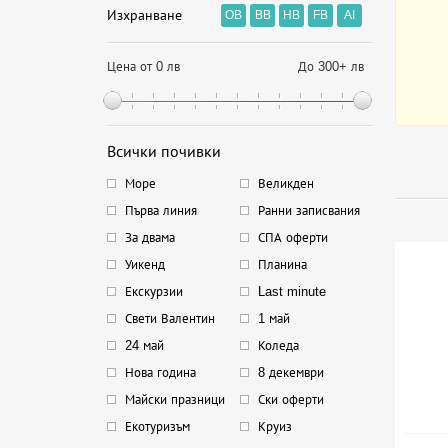
Изхранване
OB
BB
HB
FB
AI
Цена от 0 лв
До 300+ лв
Всички почивки
Море
Великден
Първа линия
Ранни записвания
За двама
СПА оферти
Уикенд
Планина
Екскурзии
Last minute
Свети Валентин
1 май
24 май
Коледа
Нова година
8 декември
Майски празници
Ски оферти
Екотуризъм
Круиз