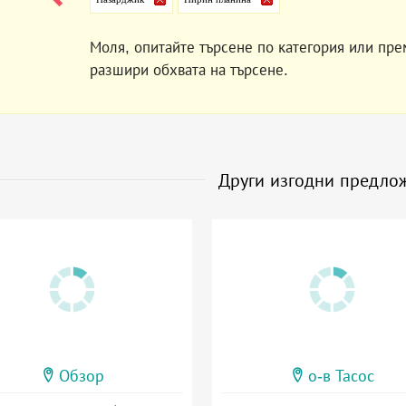
Моля, опитайте търсене по категория или пре
разшири обхвата на търсене.
Други изгодни предло
Обзор
о-в Тасос