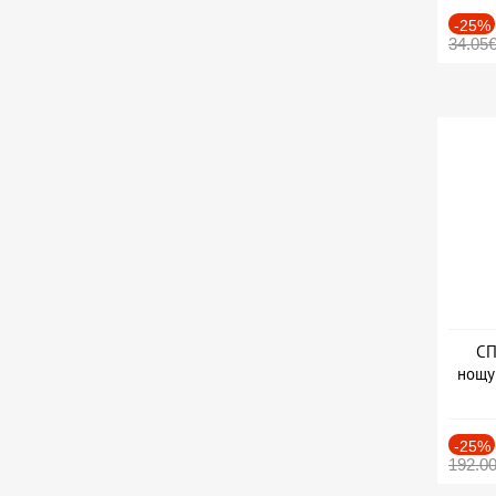
-25%
34.05
СП
нощу
Дат
-25%
192.0