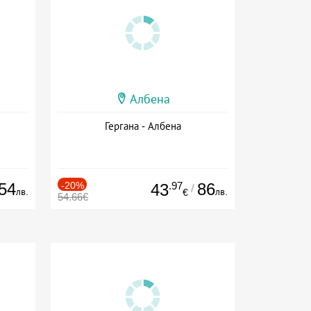
Албена
Гергана - Албена
54
-20%
.97
86
43
/
лв.
лв.
€
54.66€