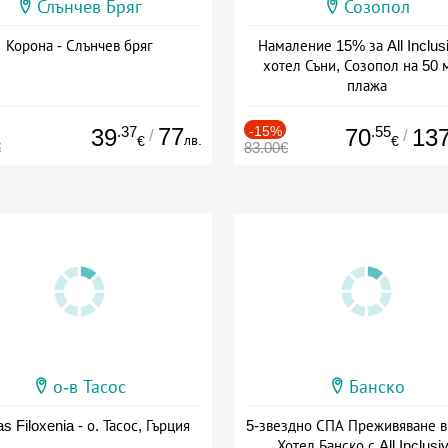
Слънчев Бряг
Созопол
Корона - Слънчев бряг
Намаление 15% за All Inclus
хотел Съни, Созопол на 50 
плажа
Дата: 30.07 - 30.09 + all inclus
.37
77
-15%
.55
39
70
13
/
/
лв.
€
€
€
83.00€
о-в Тасос
Банско
as Filoxenia - о. Тасос, Гърция
5-звездно СПА Преживяване в
Хотел Банско с All Inclusi