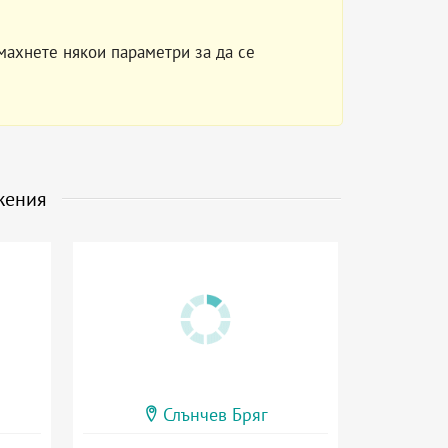
махнете някои параметри за да се
жения
Слънчев Бряг