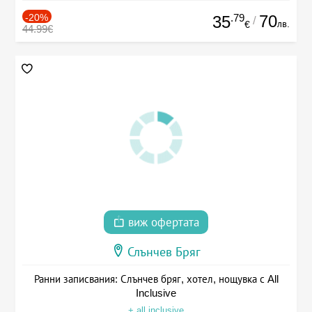
-20%
.79
70
35
/
лв.
€
44.99€
виж офертата
Слънчев Бряг
Ранни записвания: Слънчев бряг, хотел, нощувка с All
Inclusive
+ all inclusive