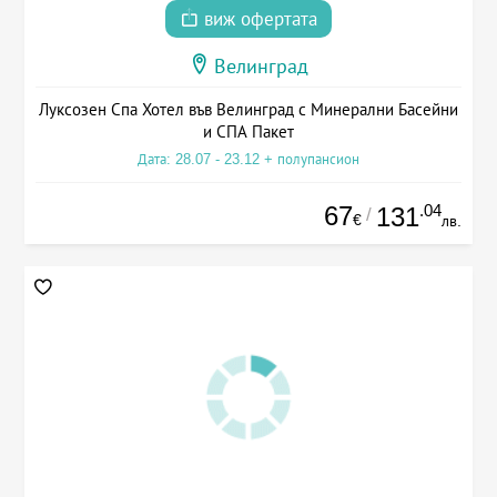
виж офертата
Велинград
Луксозен Спа Хотел във Велинград с Минерални Басейни
и СПА Пакет
Дата: 28.07 - 23.12 + полупансион
67
.04
131
/
€
лв.