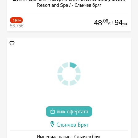
Resort and Spa / - Слънчев бряг
-15%
.06
94
48
/
лв.
€
56.75€
виж офертата
Слънчев Бряг
Империал палас - Слънчев бряг