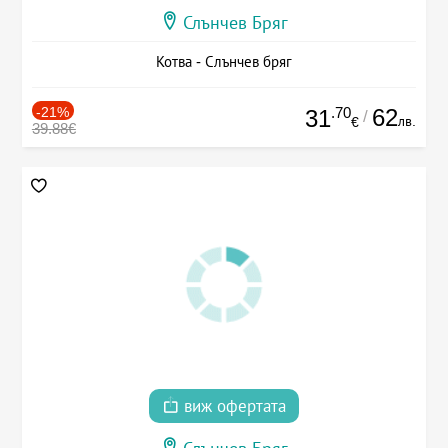
Слънчев Бряг
Котва - Слънчев бряг
-21%
.70
62
31
/
лв.
€
39.88€
виж офертата