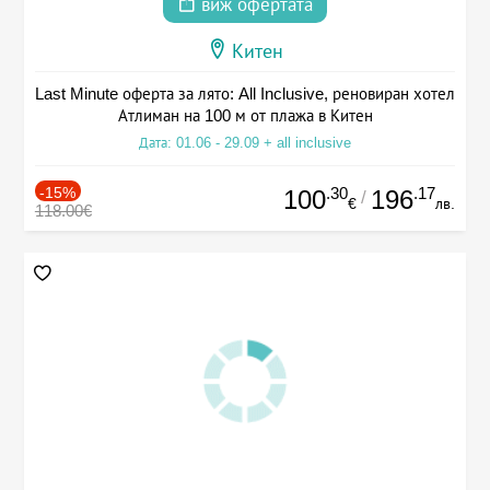
виж офертата
Китен
Last Minute оферта за лято: All Inclusive, реновиран хотел
Атлиман на 100 м от плажа в Китен
Дата: 01.06 - 29.09 + all inclusive
-15%
.30
.17
100
196
/
€
лв.
118.00€