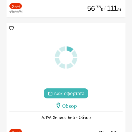
-25%
.75
111
56
/
лв.
€
75.67€
виж офертата
Обзор
АЛУА Хелиос Бей - Обзор