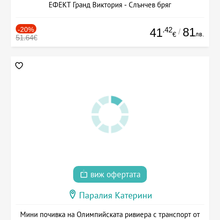
ЕФЕКТ Гранд Виктория - Слънчев бряг
-20%
.42
81
41
/
лв.
€
51.64€
виж офертата
Паралия Катерини
Мини почивка на Олимпийската ривиера с транспорт от