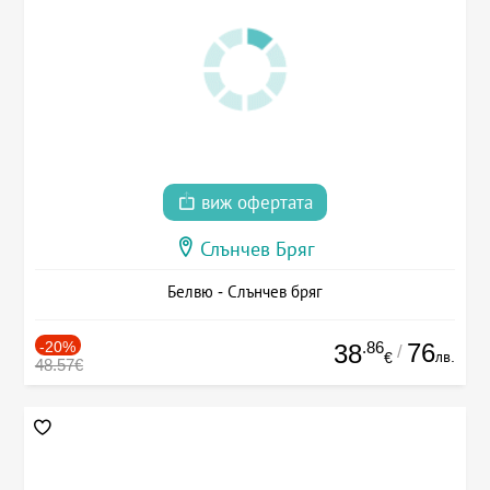
виж офертата
Слънчев Бряг
Белвю - Слънчев бряг
-20%
.86
76
38
/
лв.
€
48.57€