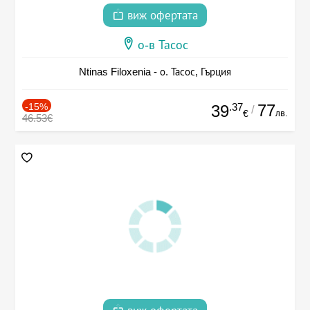
виж офертата
о-в Тасос
Ntinas Filoxenia - о. Тасос, Гърция
-15%
.37
77
39
/
лв.
€
46.53€