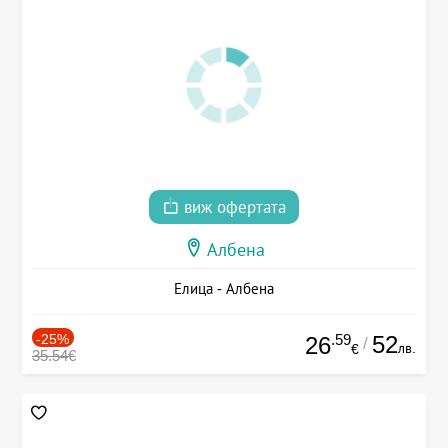
виж офертата
Албена
Елица - Албена
-25%
.59
52
26
/
лв.
€
35.54€