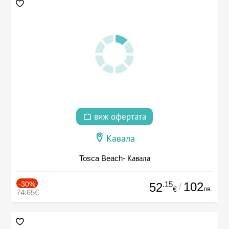
виж офертата
Кавала
Tosca Beach- Кавала
-30%
.15
102
52
/
лв.
€
74.65€