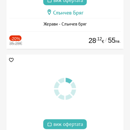
виж офертата
Слънчев Бряг
Жерави - Слънчев бряг
-20%
.12
55
28
/
лв.
€
35.28€
виж офертата