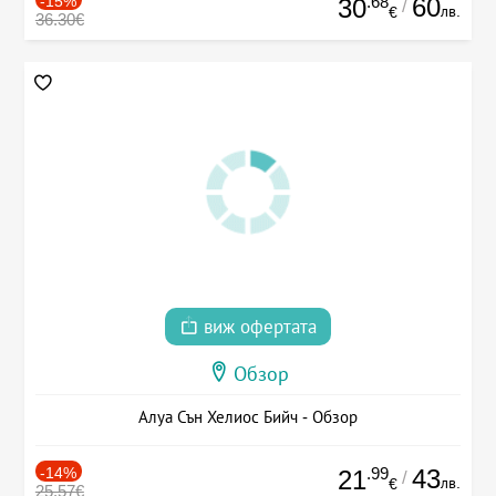
-15%
.68
60
30
/
лв.
€
36.30€
виж офертата
Обзор
Алуа Сън Хелиос Бийч - Обзор
-14%
.99
43
21
/
лв.
€
25.57€