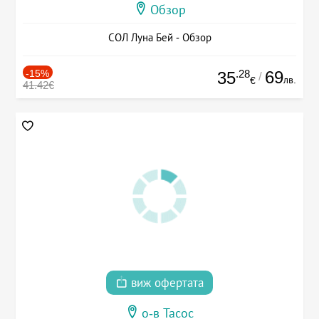
Обзор
СОЛ Луна Бей - Обзор
-15%
.28
69
35
/
лв.
€
41.42€
виж офертата
о-в Тасос