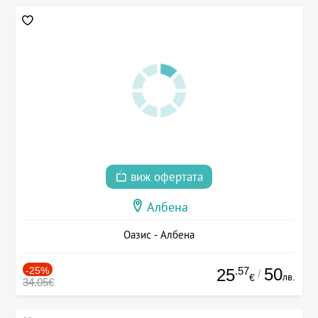
виж офертата
Албена
Оазис - Албена
-25%
.57
50
25
/
лв.
€
34.05€