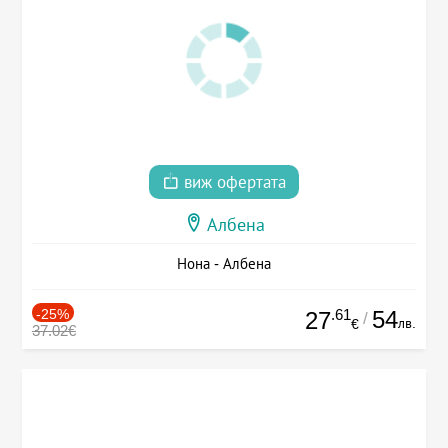
виж офертата
Албена
Нона - Албена
-25%
.61
54
27
/
лв.
€
37.02€