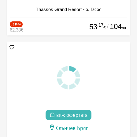
Thassos Grand Resort - о. Тасос
-15%
.17
104
53
/
лв.
€
62.38€
виж офертата
Слънчев Бряг