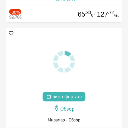
-30%
.30
.72
65
127
/
€
лв.
92.70€
виж офертата
Обзор
Мирамар - Обзор