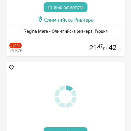
виж офертата
Олимпийска Ривиера
Regina Mare - Олимпийска ривиера, Гърция
-16%
.47
42
21
/
лв.
€
25.57€