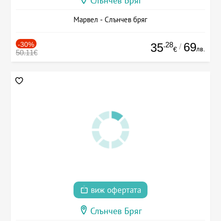
Слънчев Бряг
Марвел - Слънчев бряг
-30%
.28
69
35
/
лв.
€
50.11€
виж офертата
Слънчев Бряг