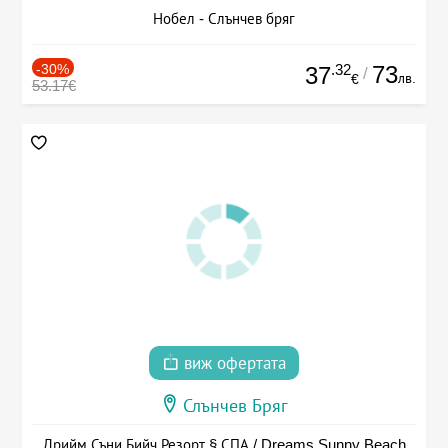
Нобел - Слънчев бряг
-30%
.32
73
37
/
лв.
€
53.17€
виж офертата
Слънчев Бряг
Дрийм Съни Бийч Резорт § СПА / Dreams Sunny Beach