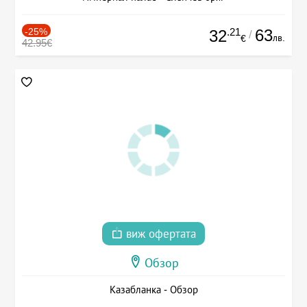
-25%
.21
63
32
/
лв.
€
42.95€
виж офертата
Обзор
Казабланка - Обзор