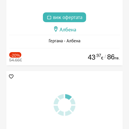
виж офертата
Албена
Гергана - Албена
-20%
.97
86
43
/
лв.
€
54.66€