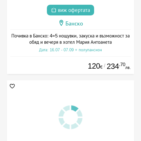
виж офертата
Банско
Почивка в Банско: 4=5 нощувки, закуска и възможност за
обяд и вечеря в хотел Мария Антоанета
Дата: 16.07 - 07.09 + полупансион
120
.70
234
/
€
лв.