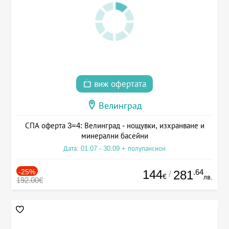
виж офертата
Велинград
СПА оферта 3=4: Велинград - нощувки, изхранване и
минерални басейни
Дата: 01.07 - 30.09 + полупансион
-25%
144
.64
281
/
€
лв.
192.00€