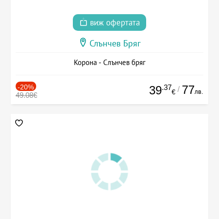
виж офертата
Слънчев Бряг
Корона - Слънчев бряг
-20%
.37
77
39
/
лв.
€
49.08€