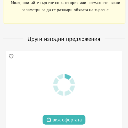
Моля, опитайте търсене по категория или премахнете някои
параметри за да се разшири обхвата на търсене.
Други изгодни предложения
виж офертата