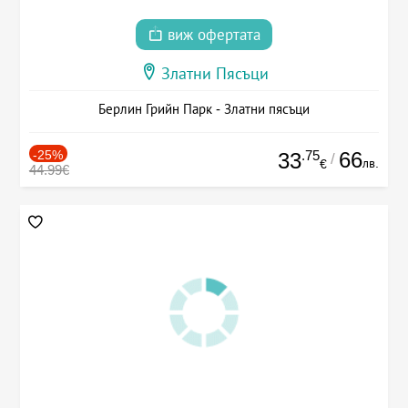
виж офертата
Златни Пясъци
Берлин Грийн Парк - Златни пясъци
-25%
.75
66
33
/
лв.
€
44.99€