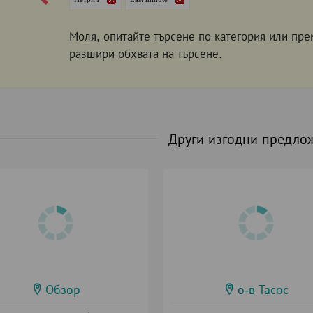
Моля, опитайте търсене по категория или пре
разшири обхвата на търсене.
Други изгодни предло
Обзор
о-в Тасос