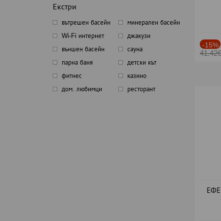
Екстри
вътрешен басейн
минерален басейн
Wi-Fi интернет
джакузи
-15%
външен басейн
сауна
41.42
парна баня
детски кът
фитнес
казино
дом. любимци
ресторант
ЕФЕК