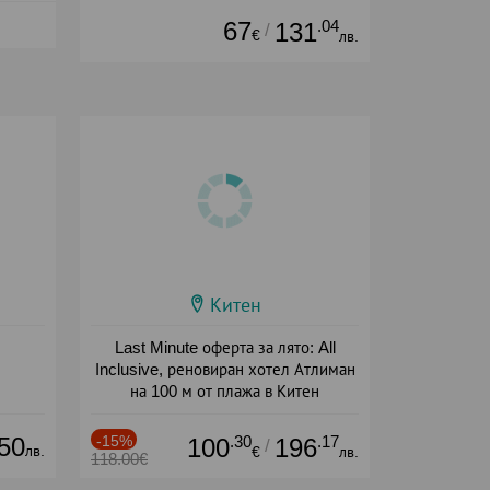
67
.04
131
/
€
лв.
Китен
Last Minute оферта за лято: All
Inclusive, реновиран хотел Атлиман
на 100 м от плажа в Китен
Дата: 01.06 - 29.09 + all inclusive
50
-15%
.30
.17
100
196
/
лв.
€
лв.
118.00€