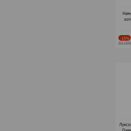
Нама
хот
Дат
-15%
83.00
Луксо
Паве