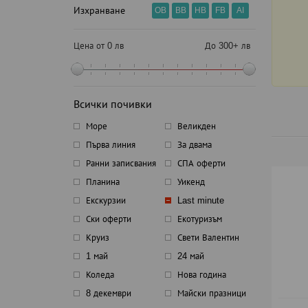
Изхранване
OB
BB
HB
FB
AI
Цена от 0 лв
До 300+ лв
Всички почивки
Море
Великден
Първа линия
За двама
Ранни записвания
СПА оферти
Планина
Уикенд
Екскурзии
Last minute
Ски оферти
Екотуризъм
Круиз
Свети Валентин
1 май
24 май
Коледа
Нова година
8 декември
Майски празници