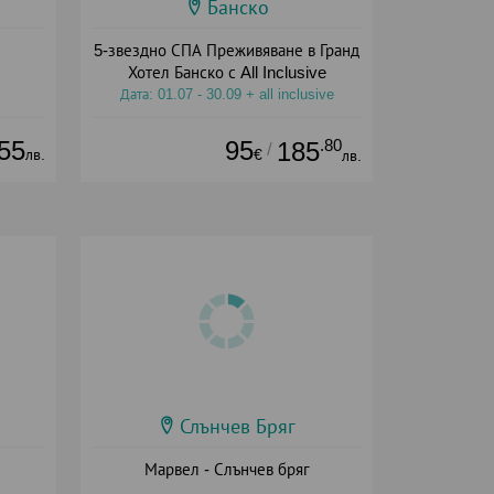
Банско
5-звездно СПА Преживяване в Гранд
Хотел Банско с All Inclusive
Дата: 01.07 - 30.09 + all inclusive
55
95
.80
185
/
лв.
€
лв.
Слънчев Бряг
Марвел - Слънчев бряг