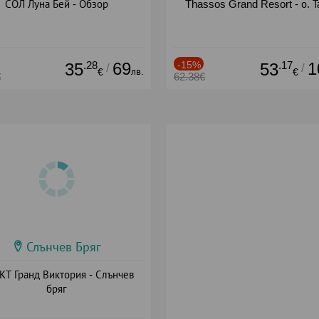
СОЛ Луна Бей - Обзор
Thassos Grand Resort - о. Т
.28
69
-15%
.17
1
35
53
/
/
лв.
€
€
€
62.38€
Слънчев Бряг
Т Гранд Виктория - Слънчев
бряг