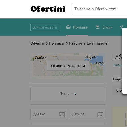
Ofertini
Почивки
Стоки
Всички оферти
Оферти
Почивки
Петрич
Last minute
❯
❯
❯
LAST
Планина
Отиди към картата
Петрич
0 офе
Петрич