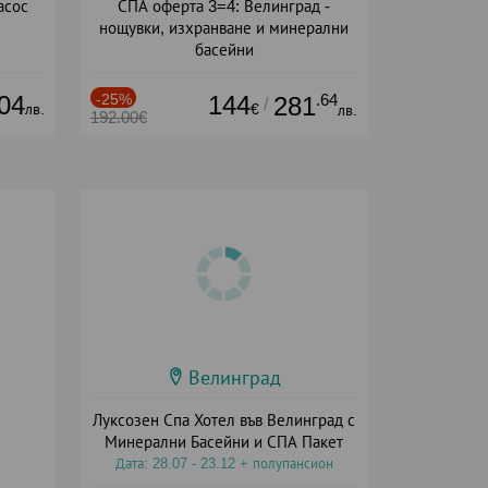
асос
СПА оферта 3=4: Велинград -
нощувки, изхранване и минерални
басейни
Дата: 01.07 - 30.09 + полупансион
04
-25%
144
.64
281
/
лв.
€
лв.
192.00€
Велинград
Луксозен Спа Хотел във Велинград с
Минерални Басейни и СПА Пакет
Дата: 28.07 - 23.12 + полупансион