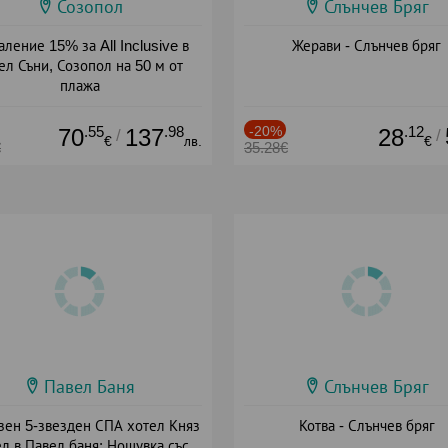
Созопол
Слънчев Бряг
ление 15% за All Inclusive в
Жерави - Слънчев бряг
ел Съни, Созопол на 50 м от
плажа
а: 30.07 - 30.09 + all inclusive
.55
.98
-20%
.12
70
137
28
/
/
€
лв.
€
€
35.28€
Павел Баня
Слънчев Бряг
зен 5-звезден СПА хотел Княз
Котва - Слънчев бряг
л в Павел баня: Нощувка със