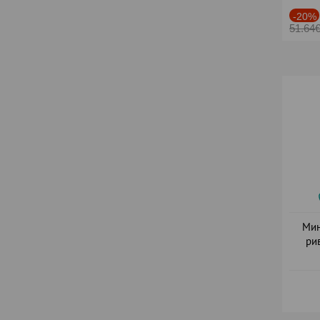
-20%
51.64
Мин
ри