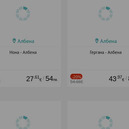
Албена
Албена
Нона - Албена
Гергана - Албена
.61
54
-20%
.97
27
43
/
/
лв.
€
€
€
54.66€