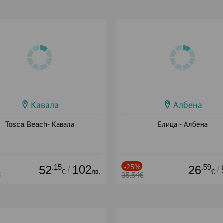
Кавала
Албена
Tosca Beach- Кавала
Елица - Албена
.15
102
-25%
.59
52
26
/
/
лв.
€
€
€
35.54€