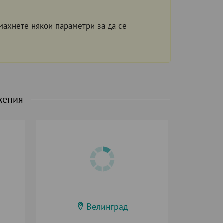
махнете някои параметри за да се
жения
Велинград