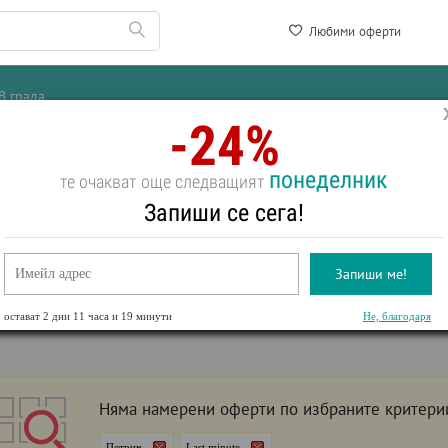
Любими оферти
В града
-24%
понеделник
те очакват още следващият
 MINUTE ПОЧИВКИ В
ПЕТРИЧ
Запиши се сега!
 в Петрич
Екскурзии в Петрич
Уикенд в Петрич
Забележителности окол
Запиши ме!
Last minute
рти
остават
2 дни 11 часа и 19 минути
Не, благодаря
Няма намерени оферти по избраните критери
Петрич
Last minute