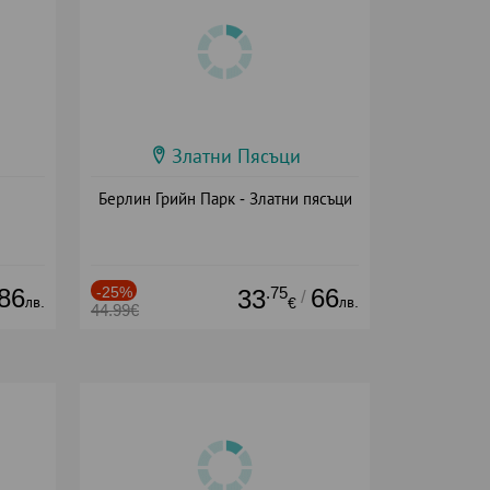
Златни Пясъци
Берлин Грийн Парк - Златни пясъци
86
-25%
.75
66
33
/
лв.
лв.
€
44.99€