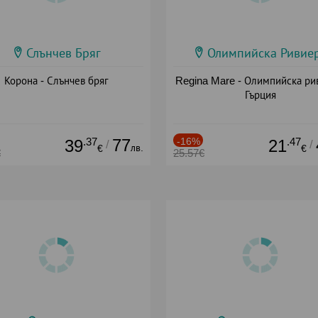
Слънчев Бряг
Олимпийска Ривие
Корона - Слънчев бряг
Regina Mare - Олимпийска ри
Гърция
.37
77
-16%
.47
39
21
/
/
лв.
€
€
€
25.57€