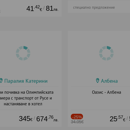
.42
81
41
/
специално предложение
лв.
€
€
Паралия Катерини
Албена
и почивка на Олимпийската
Оазис - Албена
виера с транспорт от Русе и
настаняване в хотел
Дата: 18.09 - 23.09 + закуска
345
.76
-25%
.57
674
25
/
/
€
лв.
€
34.05€