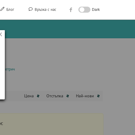
Блог
Връзка с нас
Dark
о Петрич
Цена
Отстъпка
Най-нови
и: