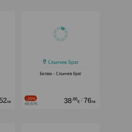
Слънчев Бряг
Белвю - Слънчев бряг
52
-20%
.86
76
38
/
лв.
лв.
€
48.57€