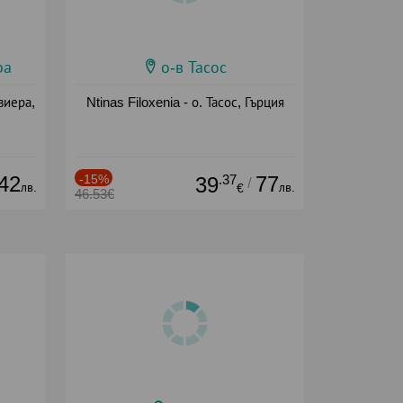
ра
о-в Тасос
виера,
Ntinas Filoxenia - о. Тасос, Гърция
42
-15%
.37
77
39
/
лв.
лв.
€
46.53€