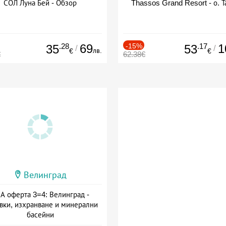
СОЛ Луна Бей - Обзор
Thassos Grand Resort - о. Т
.28
69
-15%
.17
1
35
53
/
/
лв.
€
€
€
62.38€
Велинград
А оферта 3=4: Велинград -
вки, изхранване и минерални
басейни
а: 01.07 - 30.09 + полупансион