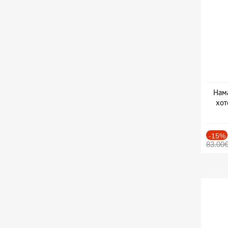
Нама
хот
Дат
-15%
83.00