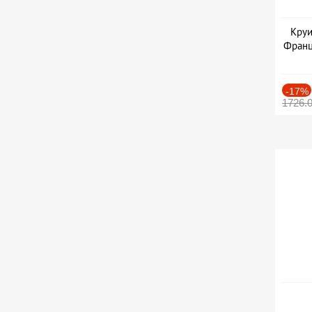
Круи
Франц
-17%
1726.