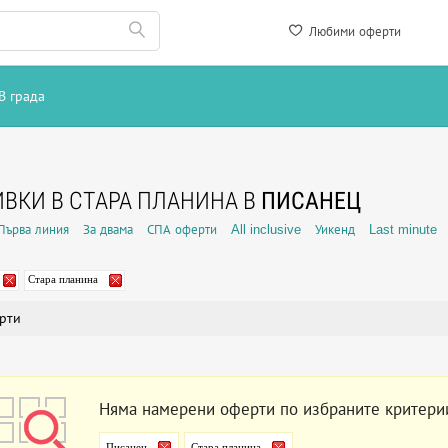
Любими оферти
В града
ВКИ В СТАРА ПЛАНИНА В
ПИСАНЕЦ
Първа линия
За двама
СПА оферти
All inclusive
Уикенд
Last minute
Стара планина
рти
Няма намерени оферти по избраните критери
Писанец
Стара планина