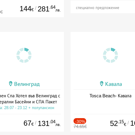
144
.64
281
/
специално предложение
€
лв.
0€
Велинград
Кавала
зен Спа Хотел във Велинград с
Tosca Beach- Кавала
ерални Басейни и СПА Пакет
а: 28.07 - 23.12 + полупансион
67
.04
-30%
.15
1
131
52
/
/
€
лв.
€
74.65€