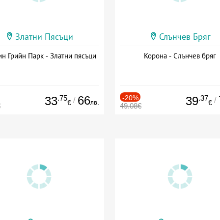
Златни Пясъци
Слънчев Бряг
н Грийн Парк - Златни пясъци
Корона - Слънчев бряг
.75
66
-20%
.37
33
39
/
/
лв.
€
€
€
49.08€