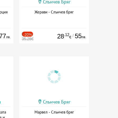
Слънчев Бряг
ърция
Жерави - Слънчев бряг
77
-20%
.12
55
28
/
лв.
лв.
€
35.28€
и
Слънчев Бряг
ката
Марвел - Слънчев бряг
е и