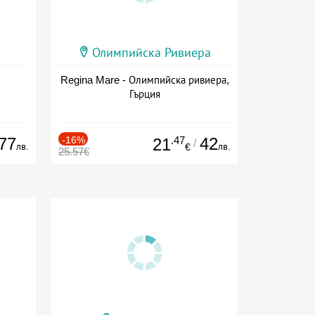
Олимпийска Ривиера
Regina Mare - Олимпийска ривиера,
Гърция
77
-16%
.47
42
21
/
лв.
лв.
€
25.57€