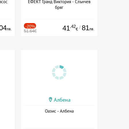
асос
ЕФЕКТ Гранд Виктория - Слънчев
бряг
04
-20%
.42
81
41
/
лв.
лв.
€
51.64€
Албена
Оазис - Албена