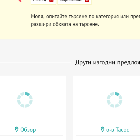
Моля, опитайте търсене по категория или пре
разшири обхвата на търсене.
Други изгодни предло
Обзор
о-в Тасос