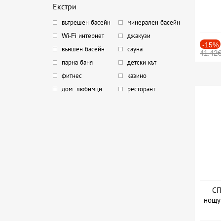
Екстри
вътрешен басейн
минерален басейн
Wi-Fi интернет
джакузи
-15%
външен басейн
сауна
41.42
парна баня
детски кът
фитнес
казино
дом. любимци
ресторант
СП
нощу
Дат