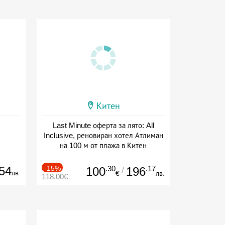
Китен
Last Minute оферта за лято: All
Inclusive, реновиран хотел Атлиман
на 100 м от плажа в Китен
Дата: 01.06 - 29.09 + all inclusive
54
-15%
.30
.17
100
196
/
лв.
€
лв.
118.00€