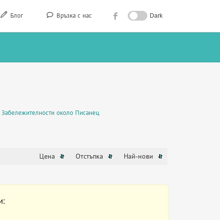
Блог
Връзка с нас
Dark
Забележителности около Писанец
Цена
Отстъпка
Най-нови
и: