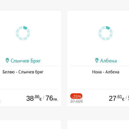
Слънчев Бряг
Албена
Белвю - Слънчев бряг
Нона - Албена
.86
76
-25%
.61
38
27
/
/
лв.
€
€
€
37.02€