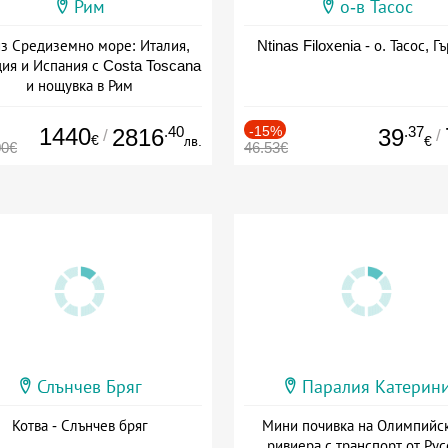
Рим
о-в Тасос
з Средиземно море: Италия,
Ntinas Filoxenia - о. Тасос, Г
ия и Испания с Costa Toscana
и нощувка в Рим
+ пълен пансион
1440
.40
-15%
.37
2816
39
/
/
€
лв.
€
00€
46.53€
Слънчев Бряг
Паралия Катерин
Котва - Слънчев бряг
Мини почивка на Олимпийс
ривиера с транспорт от Рус