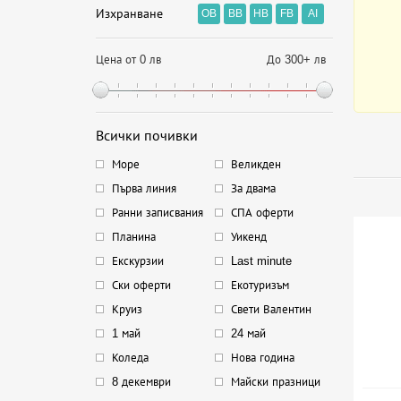
Изхранване
OB
BB
HB
FB
AI
Цена от 0 лв
До 300+ лв
Всички почивки
Море
Великден
Първа линия
За двама
Ранни записвания
СПА оферти
Планина
Уикенд
Екскурзии
Last minute
Ски оферти
Екотуризъм
Круиз
Свети Валентин
1 май
24 май
Коледа
Нова година
8 декември
Майски празници