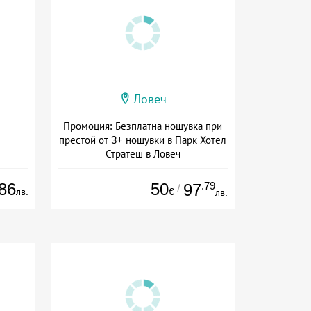
Ловеч
Промоция: Безплатна нощувка при
престой от 3+ нощувки в Парк Хотел
Стратеш в Ловеч
Дата: 14.05 - 01.10 + полупансион
86
50
.79
97
/
лв.
€
лв.