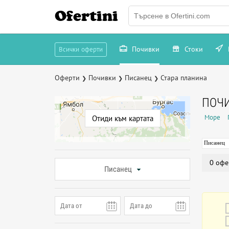
Ofertini
Почивки
Стоки
Всички оферти
Оферти
Почивки
Писанец
Стара планина
❯
❯
❯
ПОЧИ
Море
Отиди към картата
Писанец
0 офе
Писанец