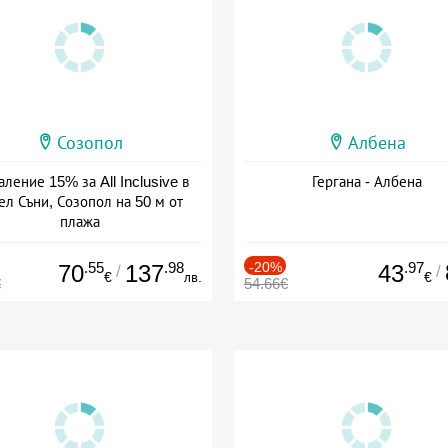
Созопол
Албена
ление 15% за All Inclusive в
Гергана - Албена
ел Съни, Созопол на 50 м от
плажа
а: 30.07 - 30.09 + all inclusive
.55
.98
-20%
.97
70
137
43
/
/
€
лв.
€
€
54.66€