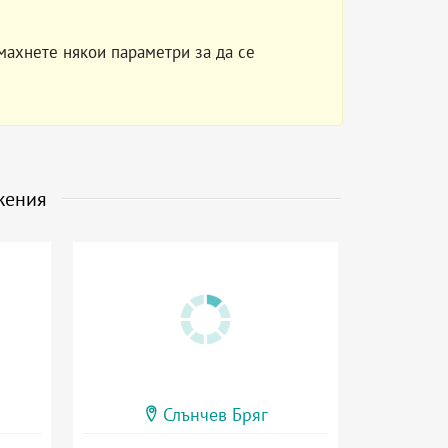
махнете някои параметри за да се
жения
Слънчев Бряг