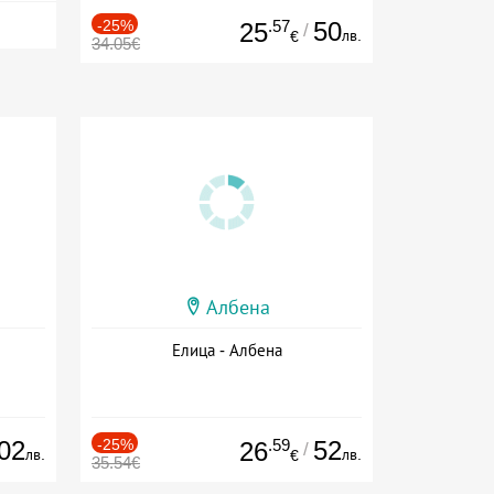
-25%
.57
50
25
/
лв.
€
34.05€
Албена
Елица - Албена
02
-25%
.59
52
26
/
лв.
лв.
€
35.54€