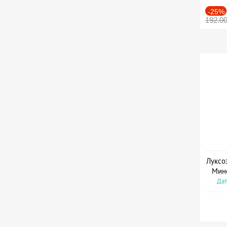
-25%
192.0
Луксо
Мин
Дат