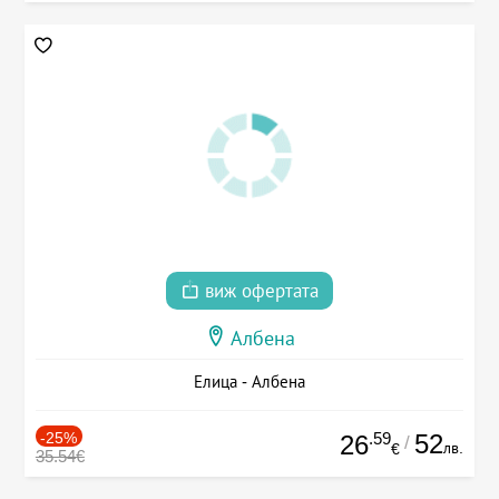
виж офертата
Албена
Елица - Албена
-25%
.59
52
26
/
лв.
€
35.54€