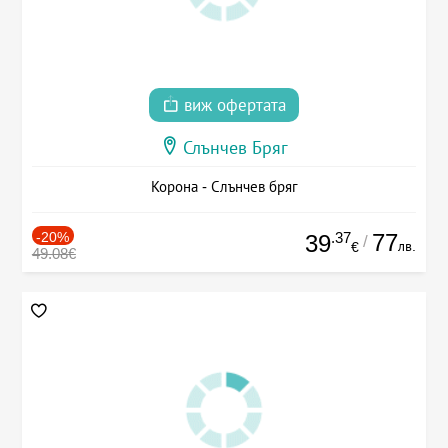
виж офертата
Слънчев Бряг
Корона - Слънчев бряг
-20%
.37
77
39
/
лв.
€
49.08€