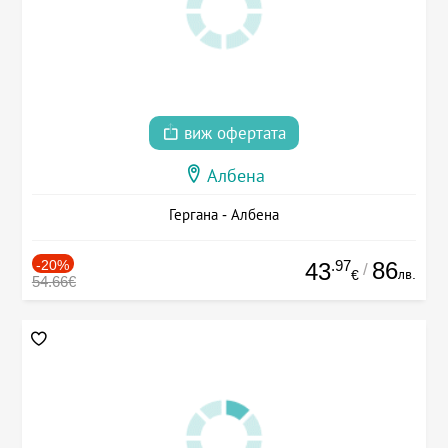
виж офертата
Албена
Гергана - Албена
-20%
.97
86
43
/
лв.
€
54.66€