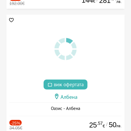
144
281
€
лв.
192.00€
виж офертата
Албена
Оазис - Албена
-25%
.57
50
25
/
лв.
€
34.05€