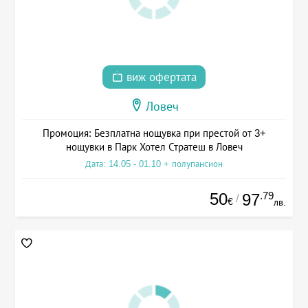
виж офертата
Ловеч
Промоция: Безплатна нощувка при престой от 3+
нощувки в Парк Хотел Стратеш в Ловеч
Дата: 14.05 - 01.10 + полупансион
50
.79
97
/
€
лв.