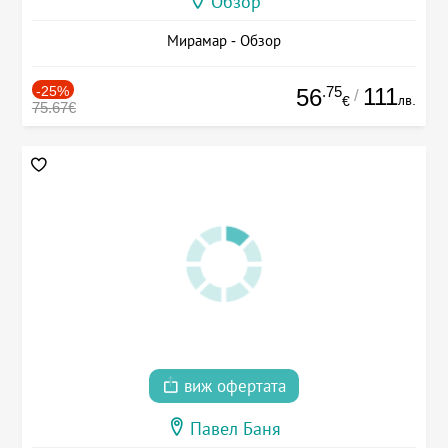
Обзор
Мирамар - Обзор
-25%
.75
111
56
/
лв.
€
75.67€
виж офертата
Павел Баня