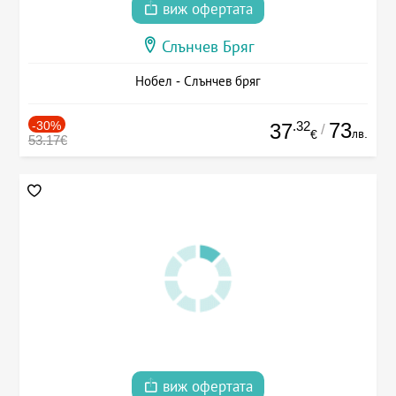
виж офертата
Слънчев Бряг
Нобел - Слънчев бряг
-30%
.32
73
37
/
лв.
€
53.17€
виж офертата