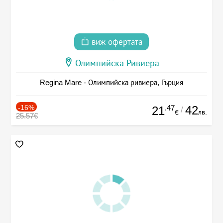
виж офертата
Олимпийска Ривиера
Regina Mare - Олимпийска ривиера, Гърция
-16%
.47
42
21
/
лв.
€
25.57€