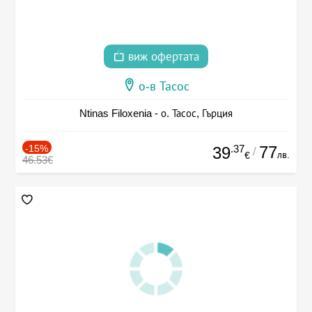
виж офертата
о-в Тасос
Ntinas Filoxenia - о. Тасос, Гърция
-15%
.37
77
39
/
лв.
€
46.53€