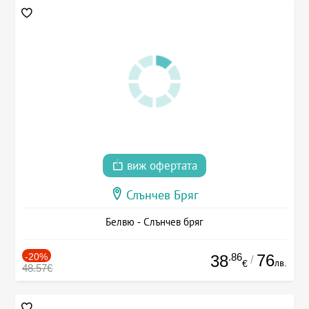
виж офертата
Слънчев Бряг
Белвю - Слънчев бряг
-20%
.86
76
38
/
лв.
€
48.57€