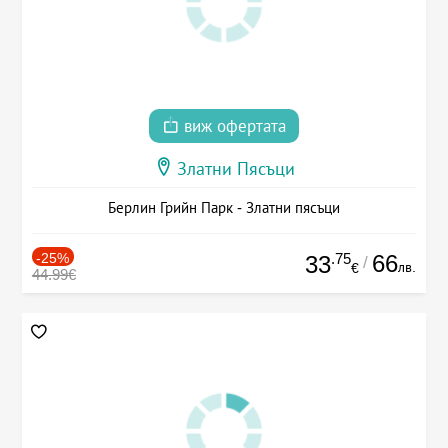
виж офертата
Златни Пясъци
Берлин Грийн Парк - Златни пясъци
-25%
.75
66
33
/
лв.
€
44.99€