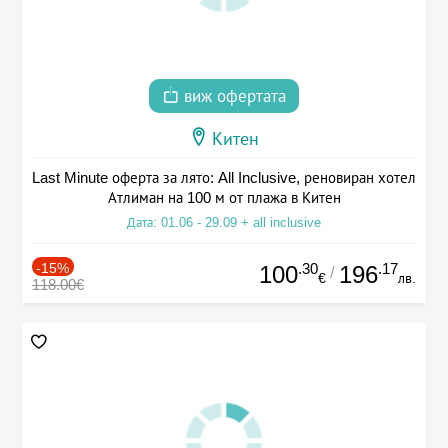
виж офертата
Китен
Last Minute оферта за лято: All Inclusive, реновиран хотел
Атлиман на 100 м от плажа в Китен
Дата: 01.06 - 29.09 + all inclusive
-15%
.30
.17
100
196
/
€
лв.
118.00€