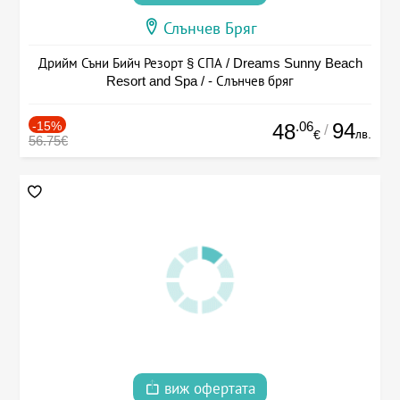
Слънчев Бряг
Дрийм Съни Бийч Резорт § СПА / Dreams Sunny Beach
Resort and Spa / - Слънчев бряг
-15%
.06
94
48
/
лв.
€
56.75€
виж офертата