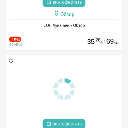
виж офертата
Обзор
СОЛ Луна Бей - Обзор
-15%
.28
69
35
/
лв.
€
41.42€
виж офертата