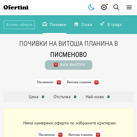
Ofertini
Почивки
Стоки
В града
Всички оферти
ПОЧИВКИ НА ВИТОША ПЛАНИНА В
ПИСМЕНОВО
ВИЖ ФИЛТРИ
Писменово
Витоша планина
Цена
Отстъпка
Най-нови
Няма намерени оферти по избраните критерии:
Писменово
Витоша планина