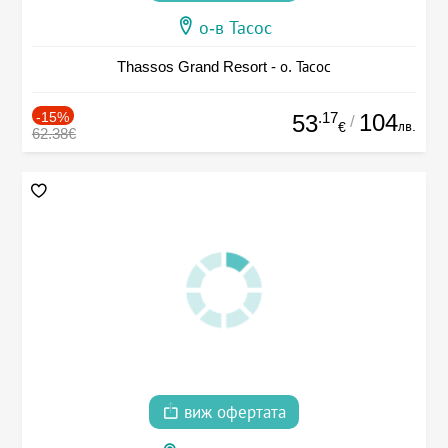
о-в Тасос
Thassos Grand Resort - о. Тасос
-15%
.17
104
53
/
лв.
€
62.38€
виж офертата