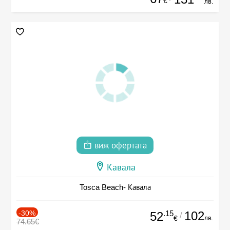
€
лв.
виж офертата
Кавала
Tosca Beach- Кавала
-30%
.15
102
52
/
лв.
€
74.65€