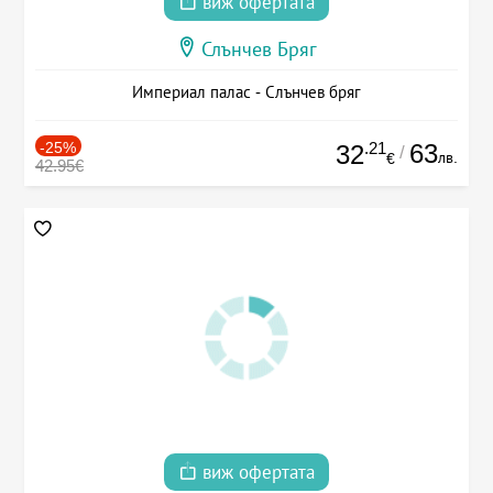
виж офертата
Слънчев Бряг
Империал палас - Слънчев бряг
-25%
.21
63
32
/
лв.
€
42.95€
виж офертата