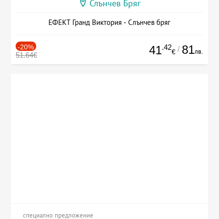
Слънчев Бряг
ЕФЕКТ Гранд Виктория - Слънчев бряг
-20%
.42
81
41
/
лв.
€
51.64€
специално предложение