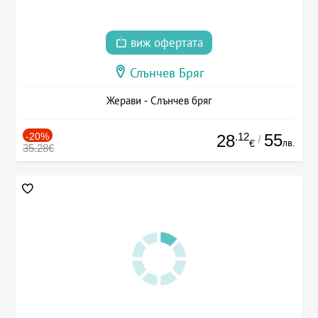
виж офертата
Слънчев Бряг
Жерави - Слънчев бряг
-20%
.12
55
28
/
лв.
€
35.28€