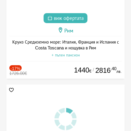
виж офертата
Рим
Круиз Средиземно море: Италия, Франция и Испания с
Costa Toscana и нощувка в Рим
+ пълен пансион
-17%
1440
.40
2816
/
€
лв.
1726.00€