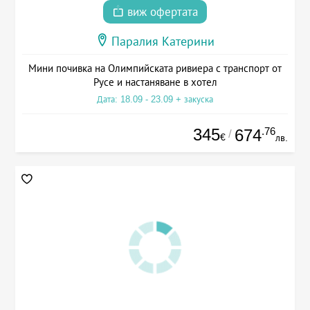
виж офертата
Паралия Катерини
Мини почивка на Олимпийската ривиера с транспорт от
Русе и настаняване в хотел
Дата: 18.09 - 23.09 + закуска
345
.76
674
/
€
лв.