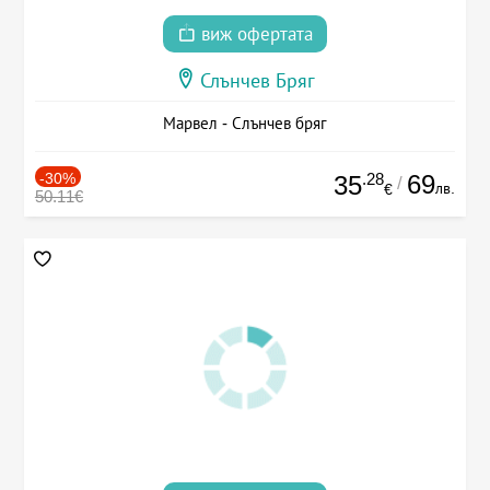
виж офертата
Слънчев Бряг
Марвел - Слънчев бряг
-30%
.28
69
35
/
лв.
€
50.11€