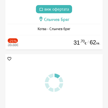
виж офертата
Слънчев Бряг
Котва - Слънчев бряг
-21%
.70
62
31
/
лв.
€
39.88€