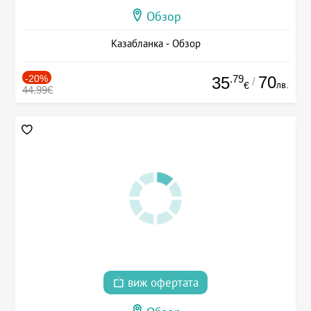
Обзор
Казабланка - Обзор
-20%
.79
70
35
/
лв.
€
44.99€
виж офертата