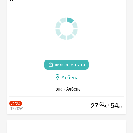
виж офертата
Албена
Нона - Албена
-25%
.61
54
27
/
лв.
€
37.02€