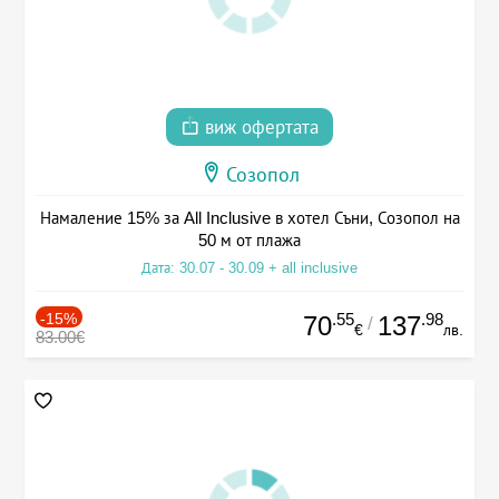
виж офертата
Созопол
Намаление 15% за All Inclusive в хотел Съни, Созопол на
50 м от плажа
Дата: 30.07 - 30.09 + all inclusive
-15%
.55
.98
70
137
/
€
лв.
83.00€