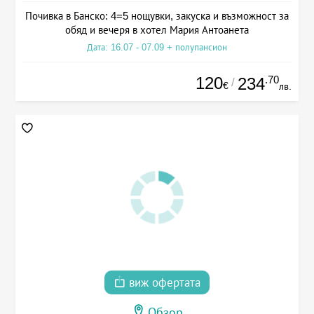
Почивка в Банско: 4=5 нощувки, закуска и възможност за
обяд и вечеря в хотел Мария Антоанета
Дата: 16.07 - 07.09 + полупансион
120
.70
234
/
€
лв.
виж офертата
Обзор