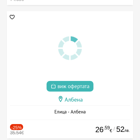
виж офертата
Албена
Елица - Албена
-25%
.59
52
26
/
лв.
€
35.54€