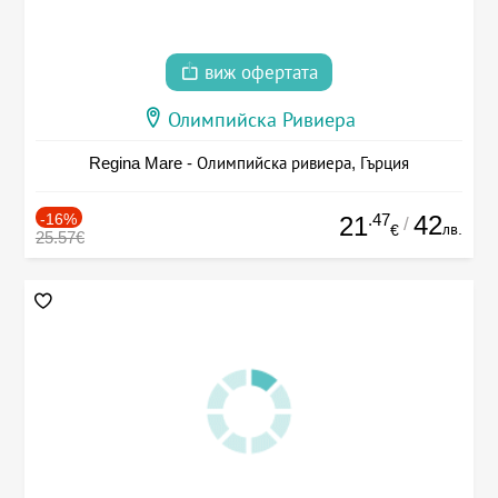
виж офертата
Олимпийска Ривиера
Regina Mare - Олимпийска ривиера, Гърция
-16%
.47
42
21
/
лв.
€
25.57€