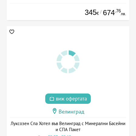
345
.76
674
/
€
лв.
виж офертата
Велинград
Луксозен Спа Хотел във Велинград с Минерални Басейни
и СПА Пакет