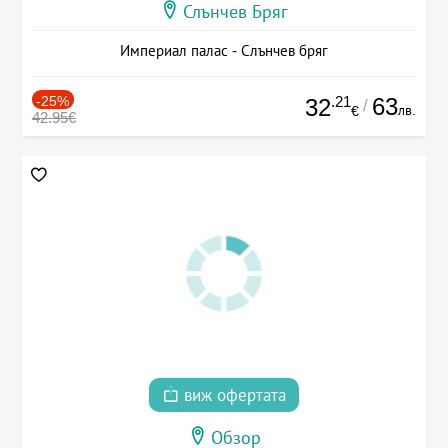
Слънчев Бряг
Империал палас - Слънчев бряг
-25%
.21
63
32
/
лв.
€
42.95€
виж офертата
Обзор