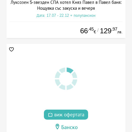
Луксозен 5-звезден СПА хотел Княз Павел в Павел баня:
Нощувка със закуска и вечеря
Дата: 17.07 - 22.12 + полупансион
.45
.97
66
129
/
€
лв.
виж офертата
Банско