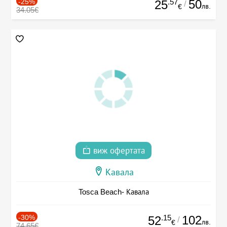
-25%
.57
50
25
/
лв.
€
34.05€
виж офертата
Кавала
Tosca Beach- Кавала
-30%
.15
102
52
/
лв.
€
74.65€