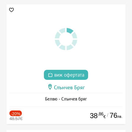
виж офертата
Слънчев Бряг
Белвю - Слънчев бряг
-20%
.86
76
38
/
лв.
€
48.57€