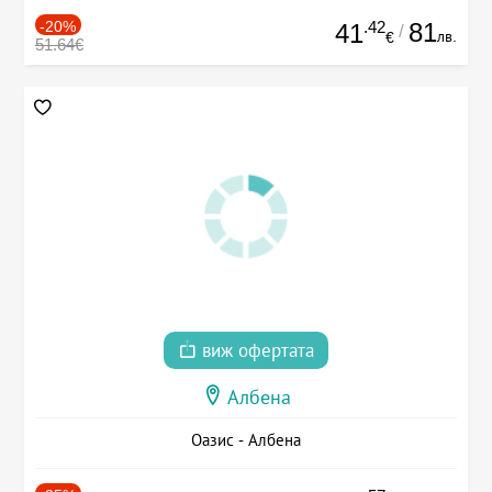
-20%
.42
81
41
/
лв.
€
51.64€
виж офертата
Албена
Оазис - Албена