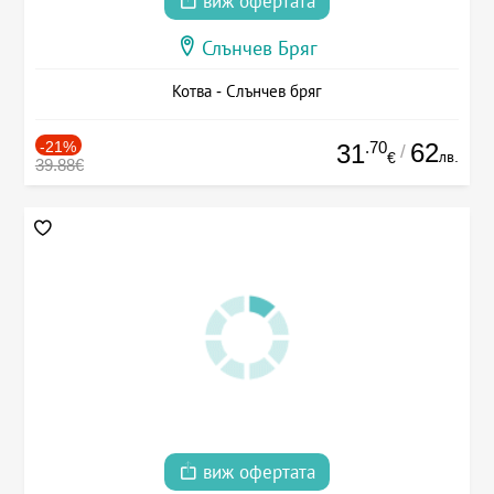
виж офертата
Слънчев Бряг
Котва - Слънчев бряг
-21%
.70
62
31
/
лв.
€
39.88€
виж офертата