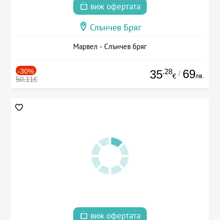
виж офертата
Слънчев Бряг
Марвел - Слънчев бряг
-30%
.28
69
35
/
лв.
€
50.11€
виж офертата