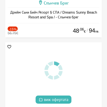
Слънчев Бряг
Дрийм Съни Бийч Резорт § СПА / Dreams Sunny Beach
Resort and Spa / - Слънчев бряг
-15%
.06
94
48
/
лв.
€
56.75€
виж офертата