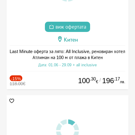
виж офертата
Китен
Last Minute оферта за лято: All Inclusive, реновиран хотел
Атлиман на 100 м от плажа в Китен
Дата: 01.06 - 29.09 + all inclusive
-15%
.30
.17
100
196
/
€
лв.
118.00€