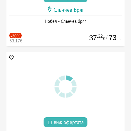
Слънчев Бряг
Нобел - Слънчев бряг
-30%
.32
73
37
/
лв.
€
53.17€
виж офертата