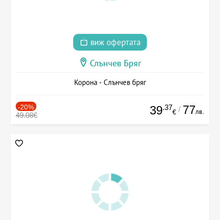
виж офертата
Слънчев Бряг
Корона - Слънчев бряг
-20%
.37
77
39
/
лв.
€
49.08€