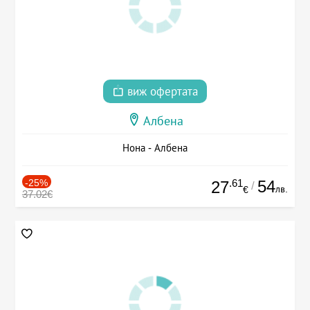
виж офертата
Албена
Нона - Албена
-25%
.61
54
27
/
лв.
€
37.02€