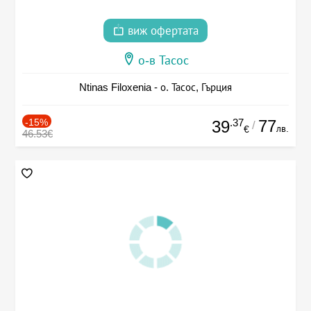
виж офертата
о-в Тасос
Ntinas Filoxenia - о. Тасос, Гърция
-15%
.37
77
39
/
лв.
€
46.53€