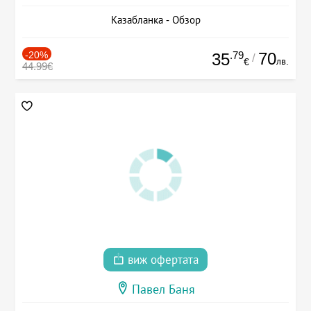
Казабланка - Обзор
-20%
.79
70
35
/
лв.
€
44.99€
виж офертата
Павел Баня