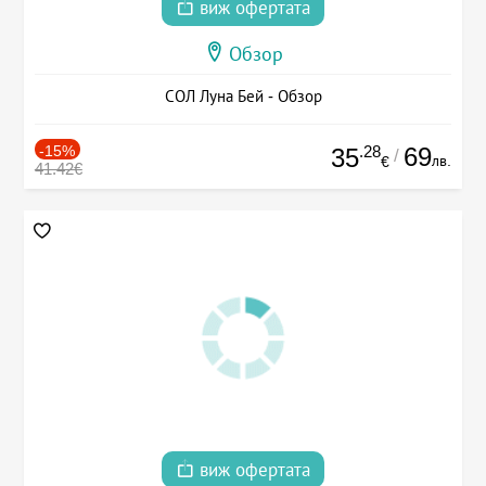
виж офертата
Обзор
СОЛ Луна Бей - Обзор
-15%
.28
69
35
/
лв.
€
41.42€
виж офертата