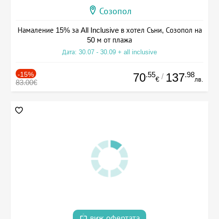
Созопол
Намаление 15% за All Inclusive в хотел Съни, Созопол на
50 м от плажа
Дата: 30.07 - 30.09 + all inclusive
-15%
.55
.98
70
137
/
€
лв.
83.00€
виж офертата