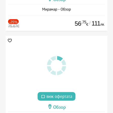
Мирамар - Обзор
-25%
.75
111
56
/
лв.
€
75.67€
виж офертата
Обзор