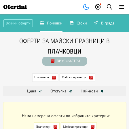
Ofertini
Почивки
Стоки
В града
Всички оферти
ОФЕРТИ ЗА МАЙСКИ ПРАЗНИЦИ В
ПЛАЧКОВЦИ
ВИЖ ФИЛТРИ
Плачковци
Майски празници
Цена
Отстъпка
Най-нови
Няма намерени оферти по избраните критерии:
Плачковци
Майски празници