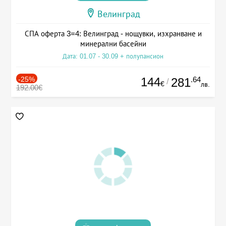
Велинград
СПА оферта 3=4: Велинград - нощувки, изхранване и
минерални басейни
Дата: 01.07 - 30.09 + полупансион
-25%
144
.64
281
/
€
лв.
192.00€