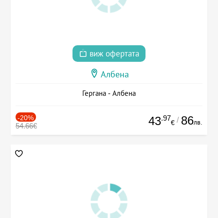
виж офертата
Албена
Гергана - Албена
-20%
.97
86
43
/
лв.
€
54.66€