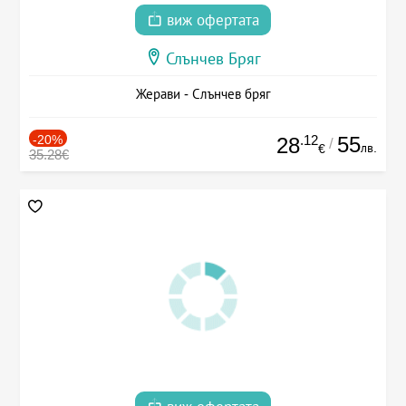
виж офертата
Слънчев Бряг
Жерави - Слънчев бряг
-20%
.12
55
28
/
лв.
€
35.28€