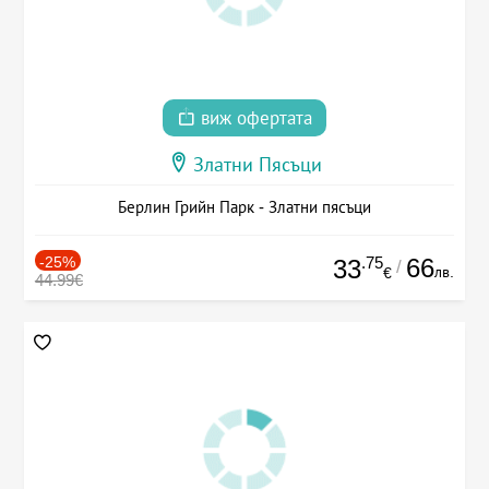
виж офертата
Златни Пясъци
Берлин Грийн Парк - Златни пясъци
-25%
.75
66
33
/
лв.
€
44.99€