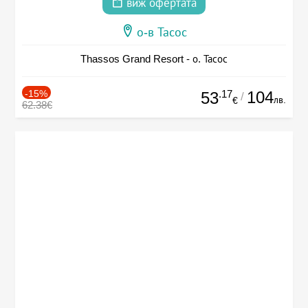
виж офертата
о-в Тасос
Thassos Grand Resort - о. Тасос
-15%
.17
104
53
/
лв.
€
62.38€