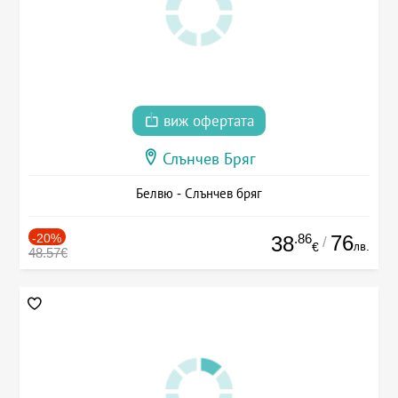
виж офертата
Слънчев Бряг
Белвю - Слънчев бряг
-20%
.86
76
38
/
лв.
€
48.57€