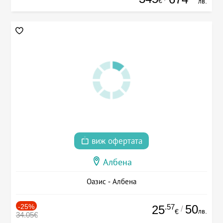
€
лв.
виж офертата
Албена
Оазис - Албена
-25%
.57
50
25
/
лв.
€
34.05€