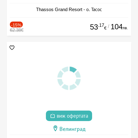
Thassos Grand Resort - о. Тасос
-15%
.17
104
53
/
лв.
€
62.38€
виж офертата
Велинград