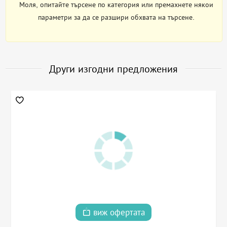
Моля, опитайте търсене по категория или премахнете някои
параметри за да се разшири обхвата на търсене.
Други изгодни предложения
виж офертата