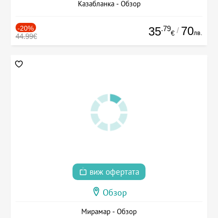
Казабланка - Обзор
-20%
.79
70
35
/
лв.
€
44.99€
виж офертата
Обзор
Мирамар - Обзор