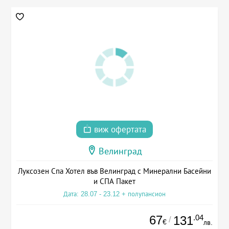
виж офертата
Велинград
Луксозен Спа Хотел във Велинград с Минерални Басейни
и СПА Пакет
Дата: 28.07 - 23.12 + полупансион
67
.04
131
/
€
лв.