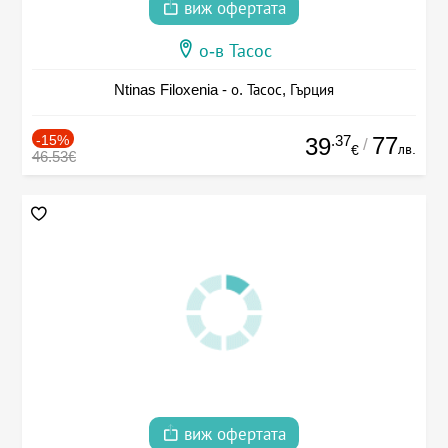
виж офертата
о-в Тасос
Ntinas Filoxenia - о. Тасос, Гърция
-15%
.37
77
39
/
лв.
€
46.53€
виж офертата