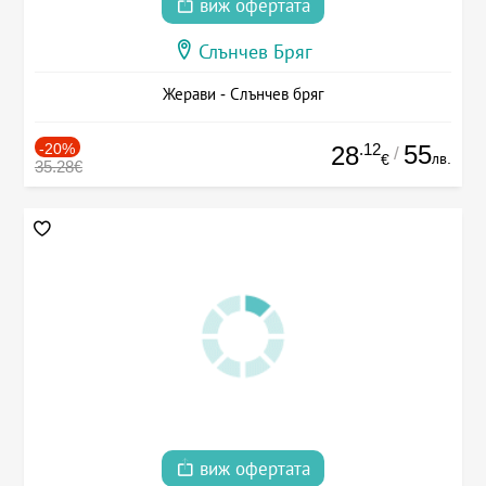
виж офертата
Слънчев Бряг
Жерави - Слънчев бряг
-20%
.12
55
28
/
лв.
€
35.28€
виж офертата