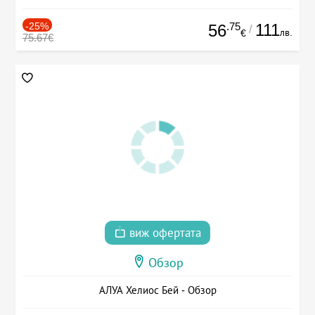
-25%
.75
111
56
/
лв.
€
75.67€
виж офертата
Обзор
АЛУА Хелиос Бей - Обзор