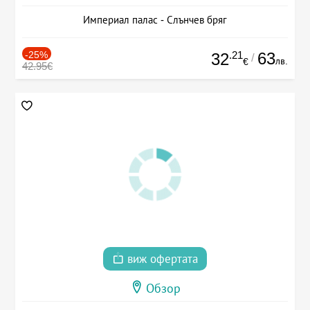
Империал палас - Слънчев бряг
-25%
.21
63
32
/
лв.
€
42.95€
виж офертата
Обзор