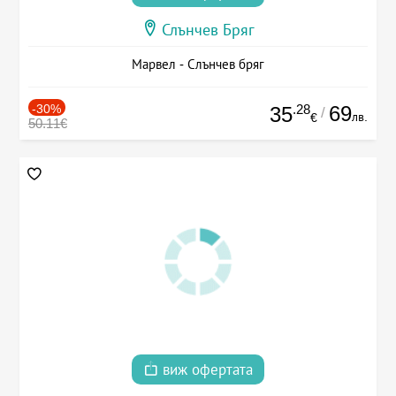
Слънчев Бряг
Марвел - Слънчев бряг
-30%
.28
69
35
/
лв.
€
50.11€
виж офертата