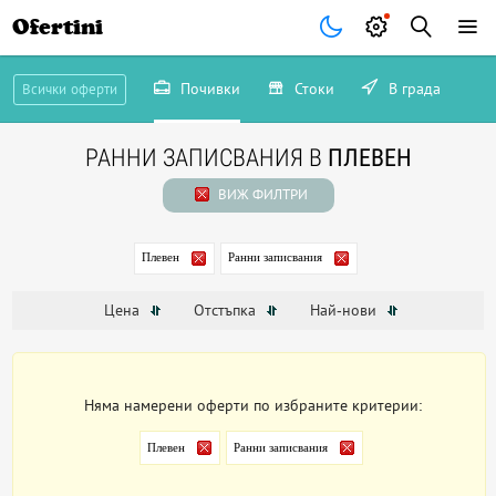
Ofertini
Почивки
Стоки
В града
Всички оферти
РАННИ ЗАПИСВАНИЯ В
ПЛЕВЕН
ВИЖ ФИЛТРИ
Плевен
Ранни записвания
Цена
Отстъпка
Най-нови
Няма намерени оферти по избраните критерии:
Плевен
Ранни записвания