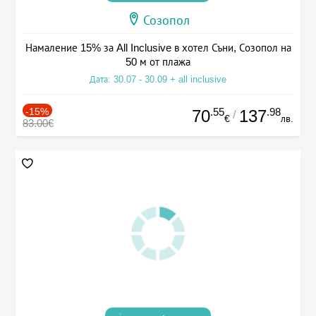
Созопол
Намаление 15% за All Inclusive в хотел Съни, Созопол на
50 м от плажа
Дата: 30.07 - 30.09 + all inclusive
-15%
.55
.98
70
137
/
€
лв.
83.00€