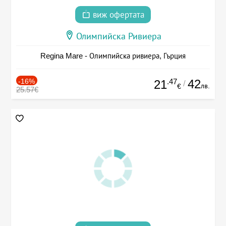
виж офертата
Олимпийска Ривиера
Regina Mare - Олимпийска ривиера, Гърция
-16%
.47
42
21
/
лв.
€
25.57€