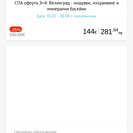
СПА оферта 3=4: Велинград - нощувки, изхранване и
минерални басейни
Дата: 01.07 - 30.09 + полупансион
-25%
144
.64
281
/
€
лв.
192.00€
специално предложение