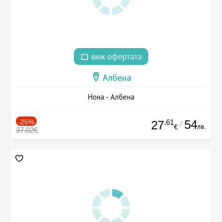
виж офертата
Албена
Нона - Албена
-25%
.61
54
27
/
лв.
€
37.02€