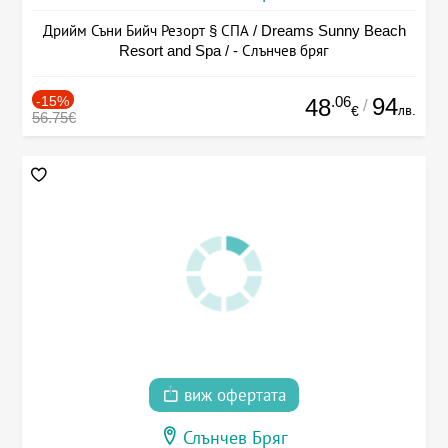
Дрийм Съни Бийч Резорт § СПА / Dreams Sunny Beach
Resort and Spa / - Слънчев бряг
-15%
.06
94
48
/
лв.
€
56.75€
виж офертата
Слънчев Бряг