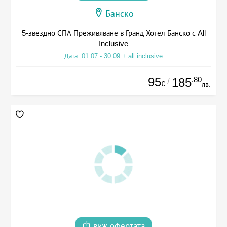
Банско
5-звездно СПА Преживяване в Гранд Хотел Банско с All
Inclusive
Дата: 01.07 - 30.09 + all inclusive
95
.80
185
/
€
лв.
виж офертата