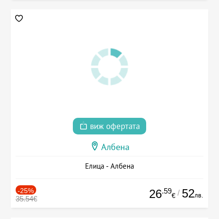
виж офертата
Албена
Елица - Албена
-25%
.59
52
26
/
лв.
€
35.54€