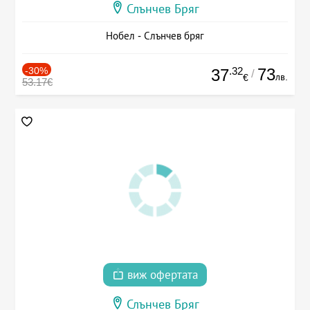
Слънчев Бряг
Нобел - Слънчев бряг
-30%
.32
73
37
/
лв.
€
53.17€
виж офертата
Слънчев Бряг