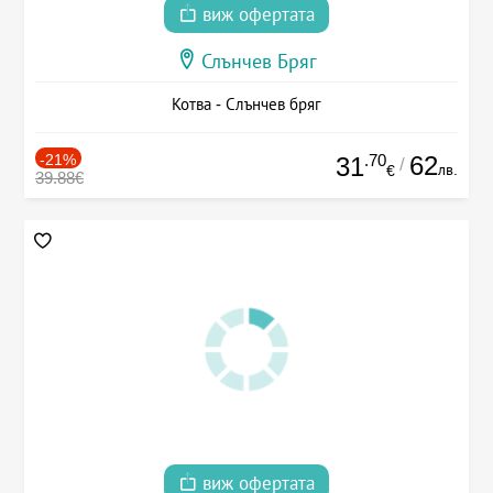
виж офертата
Слънчев Бряг
Котва - Слънчев бряг
-21%
.70
62
31
/
лв.
€
39.88€
виж офертата