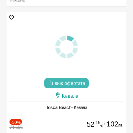
118.00€
виж офертата
Кавала
Tosca Beach- Кавала
-30%
.15
102
52
/
лв.
€
74.65€