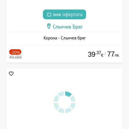
виж офертата
Слънчев Бряг
Корона - Слънчев бряг
-20%
.37
77
39
/
лв.
€
49.08€