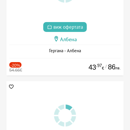
виж офертата
Албена
Гергана - Албена
-20%
.97
86
43
/
лв.
€
54.66€