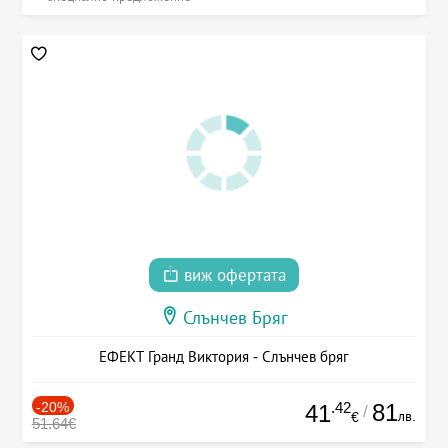
виж офертата
Слънчев Бряг
ЕФЕКТ Гранд Виктория - Слънчев бряг
-20%
.42
81
41
/
лв.
€
51.64€