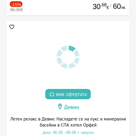
-15%
.68
60
30
/
лв.
€
36.30€
виж офертата
Девин
Летен релакс в Девин: Насладете се на лукс и минерални
басейни в СПА хотел Орфей
Дата: 06.08 - 06.09 + закуска