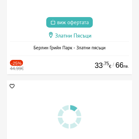
виж офертата
Златни Пясъци
Берлин Грийн Парк - Златни пясъци
-25%
.75
66
33
/
лв.
€
44.99€