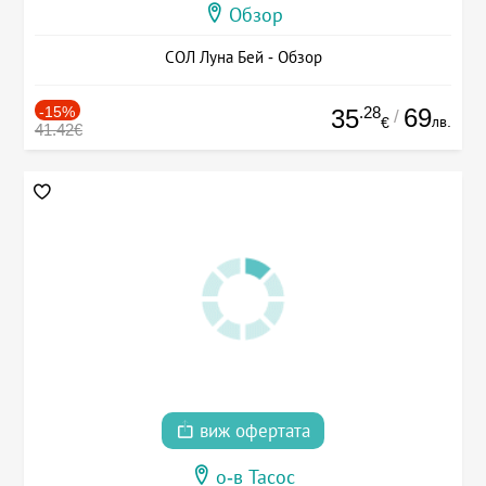
Обзор
СОЛ Луна Бей - Обзор
-15%
.28
69
35
/
лв.
€
41.42€
виж офертата
о-в Тасос