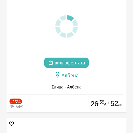
виж офертата
Албена
Елица - Албена
-25%
.59
52
26
/
лв.
€
35.54€