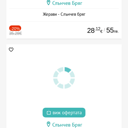
Слънчев Бряг
Жерави - Слънчев бряг
-20%
.12
55
28
/
лв.
€
35.28€
виж офертата
Слънчев Бряг