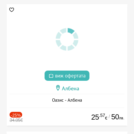
виж офертата
Албена
Оазис - Албена
-25%
.57
50
25
/
лв.
€
34.05€