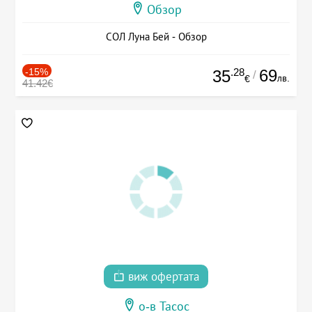
Обзор
СОЛ Луна Бей - Обзор
-15%
.28
69
35
/
лв.
€
41.42€
виж офертата
о-в Тасос