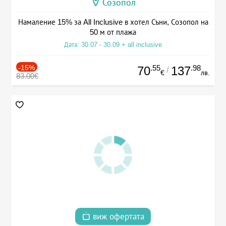
Созопол
Намаление 15% за All Inclusive в хотел Съни, Созопол на
50 м от плажа
Дата: 30.07 - 30.09 + all inclusive
-15%
.55
.98
70
137
/
€
лв.
83.00€
виж офертата