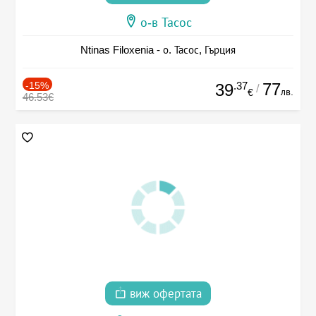
о-в Тасос
Ntinas Filoxenia - о. Тасос, Гърция
-15%
.37
77
39
/
лв.
€
46.53€
виж офертата