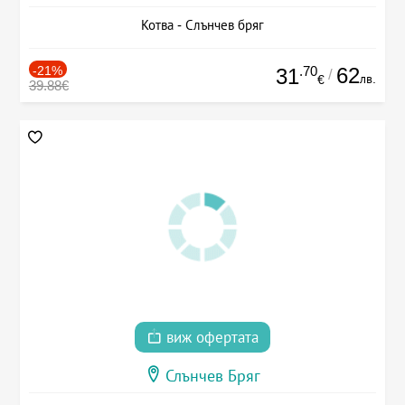
Котва - Слънчев бряг
-21%
.70
62
31
/
лв.
€
39.88€
виж офертата
Слънчев Бряг