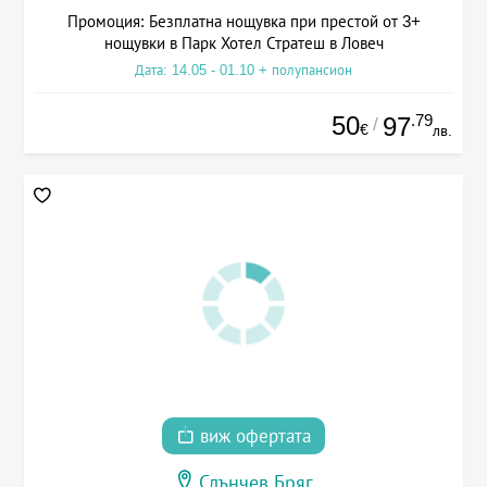
Промоция: Безплатна нощувка при престой от 3+
нощувки в Парк Хотел Стратеш в Ловеч
Дата: 14.05 - 01.10 + полупансион
50
.79
97
/
€
лв.
виж офертата
Слънчев Бряг