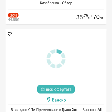
Казабланка - Обзор
-20%
.79
70
35
/
лв.
€
44.99€
виж офертата
Банско
5-звездно СПА Преживяване в Гранд Хотел Банско с All