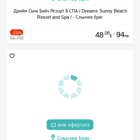
Дрийм Съни Бийч Резорт § СПА / Dreams Sunny Beach
Resort and Spa / - Слънчев бряг
-15%
.06
94
48
/
лв.
€
56.75€
виж офертата
Слънчев Бряг