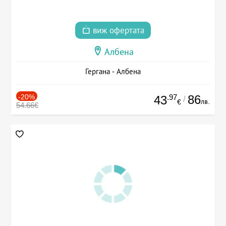
виж офертата
Албена
Гергана - Албена
-20%
.97
86
43
/
лв.
€
54.66€