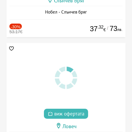
Слънчев Бряг
Нобел - Слънчев бряг
-30%
.32
73
37
/
лв.
€
53.17€
виж офертата
Ловеч