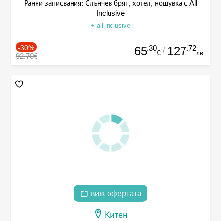
Ранни записвания: Слънчев бряг, хотел, нощувка с All
Inclusive
+ all inclusive
-30%
.30
.72
65
127
/
€
лв.
92.70€
виж офертата
Китен