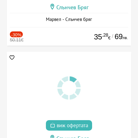
Слънчев Бряг
Марвел - Слънчев бряг
-30%
.28
69
35
/
лв.
€
50.11€
виж офертата