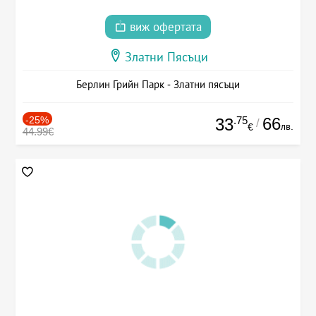
виж офертата
Златни Пясъци
Берлин Грийн Парк - Златни пясъци
-25%
.75
66
33
/
лв.
€
44.99€