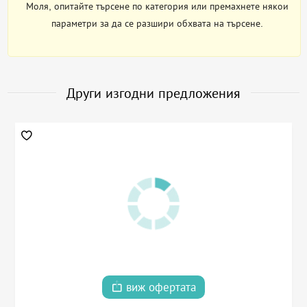
Моля, опитайте търсене по категория или премахнете някои
параметри за да се разшири обхвата на търсене.
Други изгодни предложения
виж офертата