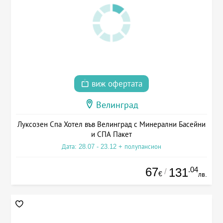
виж офертата
Велинград
Луксозен Спа Хотел във Велинград с Минерални Басейни
и СПА Пакет
Дата: 28.07 - 23.12 + полупансион
67
.04
131
/
€
лв.