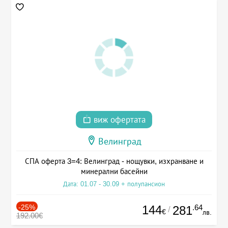
виж офертата
Велинград
СПА оферта 3=4: Велинград - нощувки, изхранване и
минерални басейни
Дата: 01.07 - 30.09 + полупансион
-25%
144
.64
281
/
€
лв.
192.00€