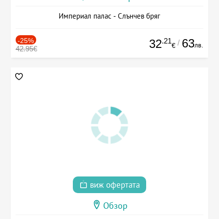
Империал палас - Слънчев бряг
-25%
.21
63
32
/
лв.
€
42.95€
виж офертата
Обзор