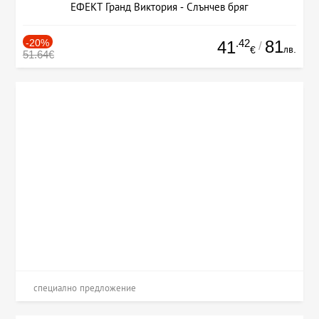
ЕФЕКТ Гранд Виктория - Слънчев бряг
-20%
.42
81
41
/
лв.
€
51.64€
специално предложение