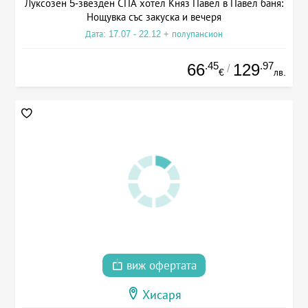
Луксозен 5-звезден СПА хотел Княз Павел в Павел баня:
Нощувка със закуска и вечеря
Дата: 17.07 - 22.12 + полупансион
.45
.97
66
129
/
€
лв.
виж офертата
Хисаря