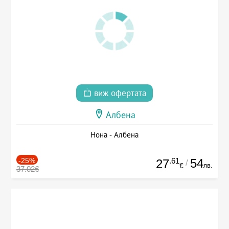
виж офертата
Албена
Нона - Албена
-25%
.61
54
27
/
лв.
€
37.02€