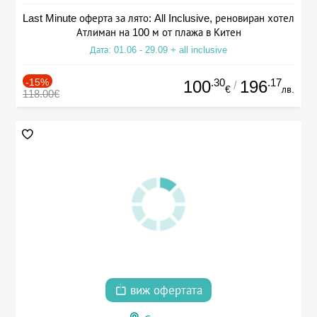
Last Minute оферта за лято: All Inclusive, реновиран хотел
Атлиман на 100 м от плажа в Китен
Дата: 01.06 - 29.09 + all inclusive
-15%
.30
.17
100
196
/
€
лв.
118.00€
виж офертата