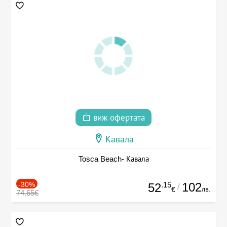
виж офертата
Кавала
Tosca Beach- Кавала
-30%
.15
102
52
/
лв.
€
74.65€