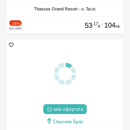
Thassos Grand Resort - о. Тасос
-15%
.17
104
53
/
лв.
€
62.38€
виж офертата
Слънчев Бряг