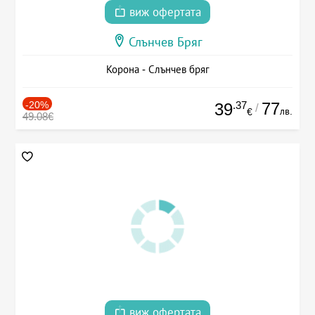
виж офертата
Слънчев Бряг
Корона - Слънчев бряг
-20%
.37
77
39
/
лв.
€
49.08€
виж офертата