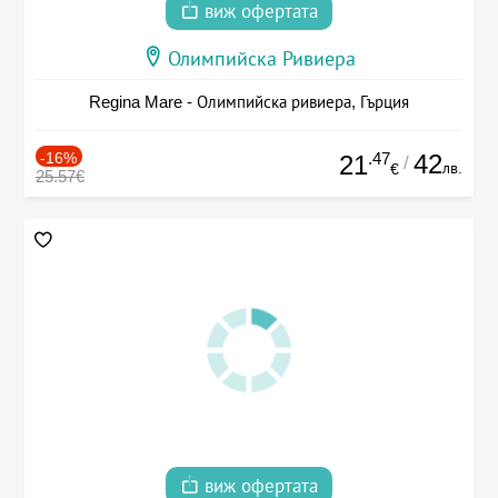
виж офертата
Олимпийска Ривиера
Regina Mare - Олимпийска ривиера, Гърция
-16%
.47
42
21
/
лв.
€
25.57€
виж офертата