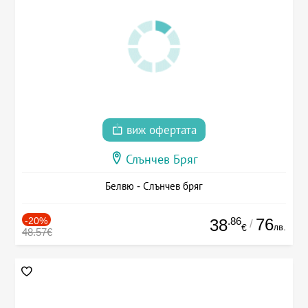
виж офертата
Слънчев Бряг
Белвю - Слънчев бряг
-20%
.86
76
38
/
лв.
€
48.57€