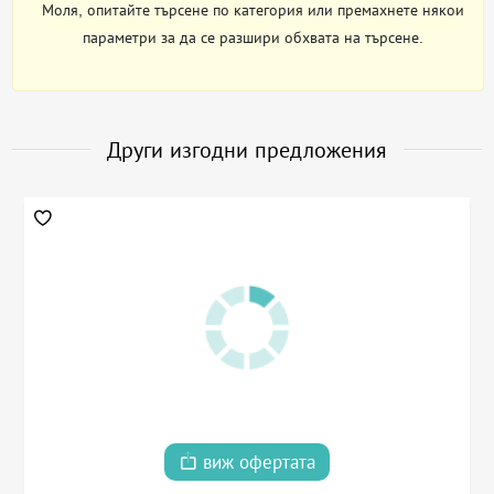
Моля, опитайте търсене по категория или премахнете някои
параметри за да се разшири обхвата на търсене.
Други изгодни предложения
виж офертата