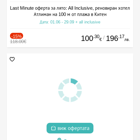
Last Minute оферта за лято: All Inclusive, реновиран хотел
Атлиман на 100 м от плажа в Китен
Дата: 01.06 - 29.09 + all inclusive
-15%
.30
.17
100
196
/
€
лв.
118.00€
виж офертата