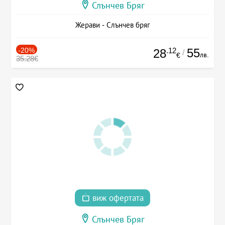
Слънчев Бряг
Жерави - Слънчев бряг
-20%
.12
55
28
/
лв.
€
35.28€
виж офертата
Слънчев Бряг