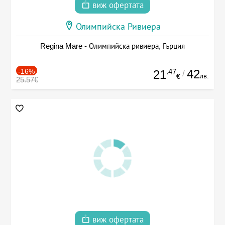
виж офертата
Олимпийска Ривиера
Regina Mare - Олимпийска ривиера, Гърция
-16%
.47
42
21
/
лв.
€
25.57€
виж офертата