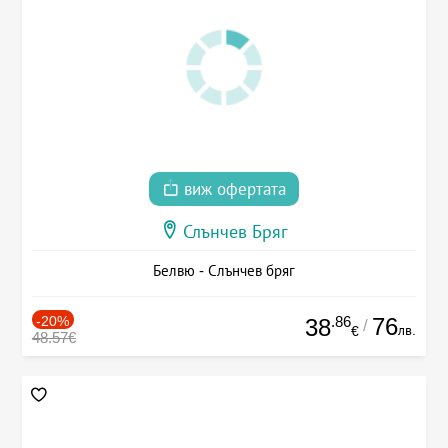
виж офертата
Слънчев Бряг
Белвю - Слънчев бряг
-20%
.86
76
38
/
лв.
€
48.57€