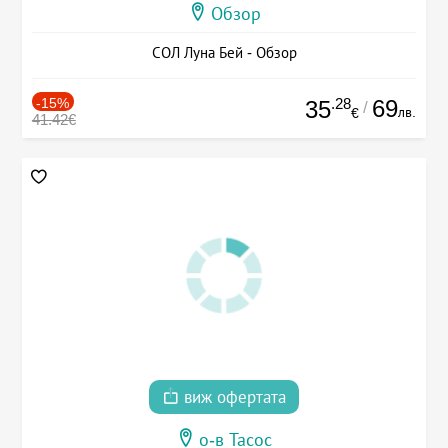
Обзор
СОЛ Луна Бей - Обзор
-15%
.28
69
35
/
лв.
€
41.42€
виж офертата
о-в Тасос