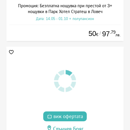
Промоция: Безплатна нощувка при престой от 3+
нощувки в Парк Хотел Стратеш в Ловеч
Дата: 14.05 - 01.10 + полупансион
50
.79
97
/
€
лв.
виж офертата
Слънчев Бряг