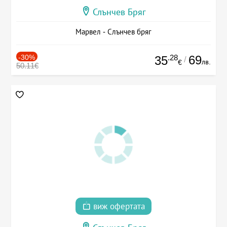
Слънчев Бряг
Марвел - Слънчев бряг
-30%
.28
69
35
/
лв.
€
50.11€
виж офертата