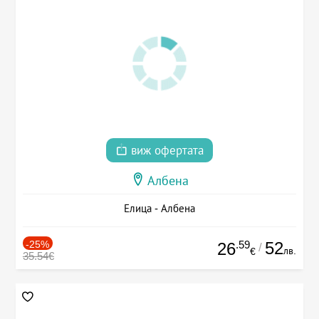
виж офертата
Албена
Елица - Албена
-25%
.59
52
26
/
лв.
€
35.54€