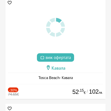
виж офертата
Кавала
Tosca Beach- Кавала
-30%
.15
102
52
/
лв.
€
74.65€