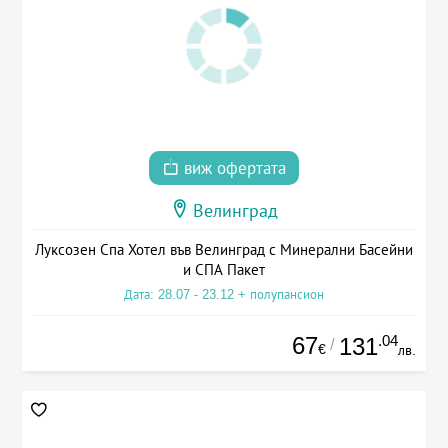
виж офертата
Велинград
Луксозен Спа Хотел във Велинград с Минерални Басейни
и СПА Пакет
Дата: 28.07 - 23.12 + полупансион
67
.04
131
/
€
лв.