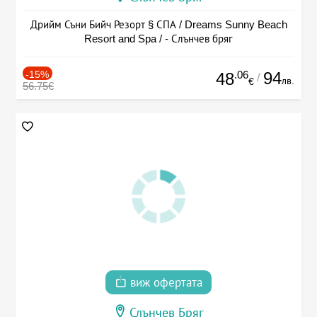
Дрийм Съни Бийч Резорт § СПА / Dreams Sunny Beach
Resort and Spa / - Слънчев бряг
-15%
.06
94
48
/
лв.
€
56.75€
виж офертата
Слънчев Бряг