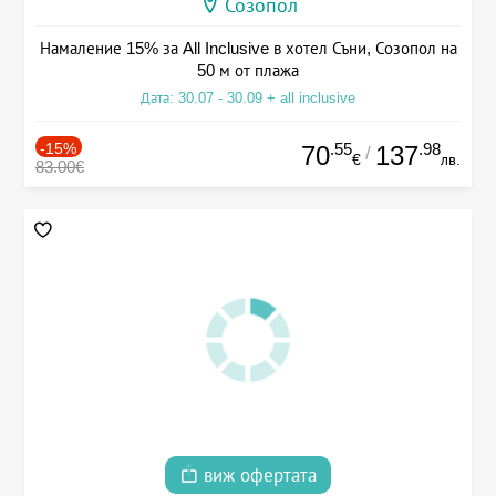
Созопол
Намаление 15% за All Inclusive в хотел Съни, Созопол на
50 м от плажа
Дата: 30.07 - 30.09 + all inclusive
-15%
.55
.98
70
137
/
€
лв.
83.00€
виж офертата