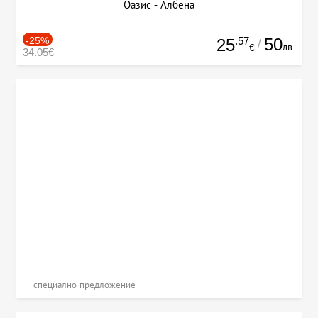
Оазис - Албена
-25%
.57
50
25
/
лв.
€
34.05€
специално предложение