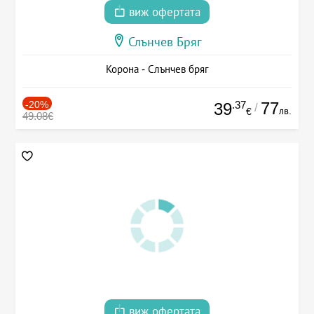
виж офертата
Слънчев Бряг
Корона - Слънчев бряг
-20%
.37
77
39
/
лв.
€
49.08€
виж офертата