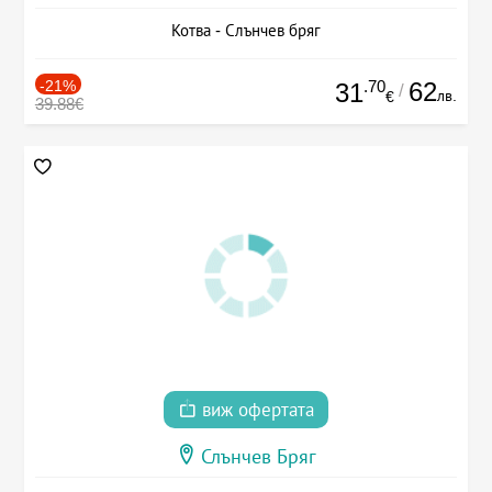
Котва - Слънчев бряг
-21%
.70
62
31
/
лв.
€
39.88€
виж офертата
Слънчев Бряг