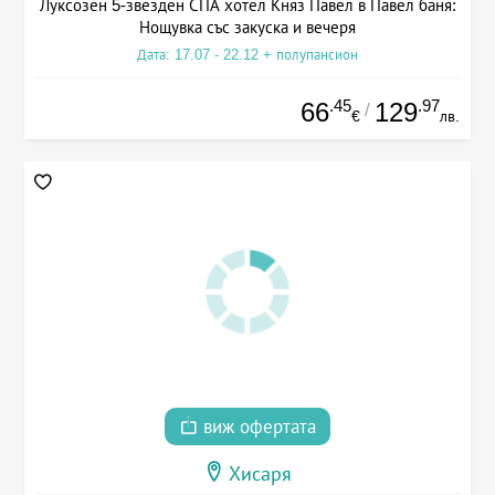
Луксозен 5-звезден СПА хотел Княз Павел в Павел баня:
Нощувка със закуска и вечеря
Дата: 17.07 - 22.12 + полупансион
.45
.97
66
129
/
€
лв.
виж офертата
Хисаря