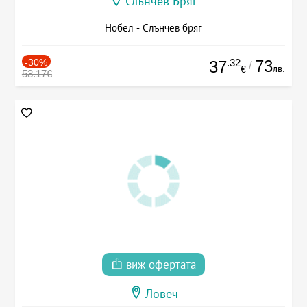
Слънчев Бряг
Нобел - Слънчев бряг
-30%
.32
73
37
/
лв.
€
53.17€
виж офертата
Ловеч