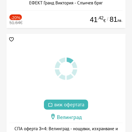
ЕФЕКТ Гранд Виктория - Слънчев бряг
-20%
.42
81
41
/
лв.
€
51.64€
виж офертата
Велинград
СПА оферта 3=4: Велинград - нощувки, изхранване и