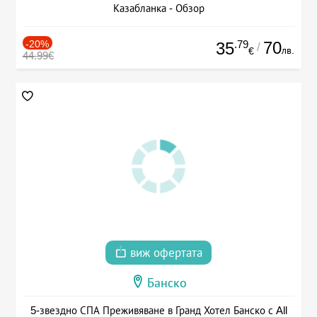
Казабланка - Обзор
-20%
.79
70
35
/
лв.
€
44.99€
виж офертата
Банско
5-звездно СПА Преживяване в Гранд Хотел Банско с All