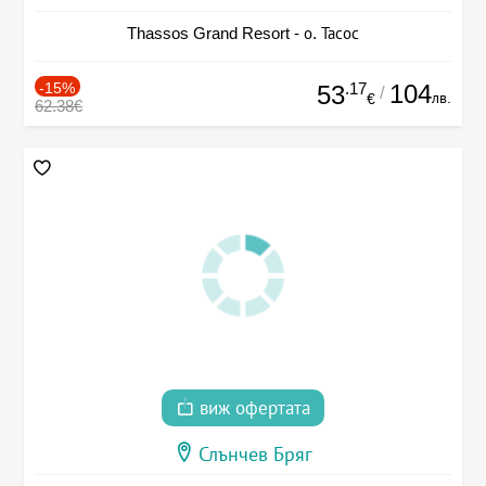
Thassos Grand Resort - о. Тасос
-15%
.17
104
53
/
лв.
€
62.38€
виж офертата
Слънчев Бряг