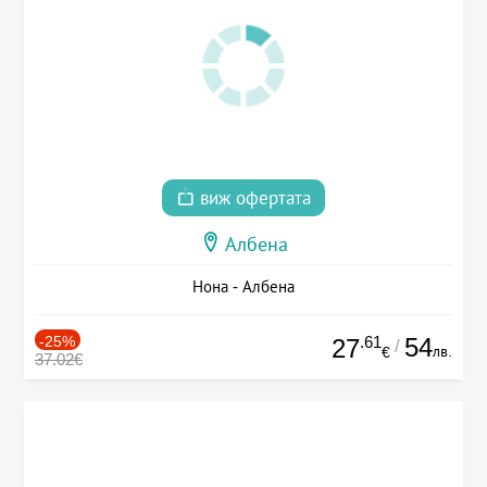
виж офертата
Албена
Нона - Албена
-25%
.61
54
27
/
лв.
€
37.02€