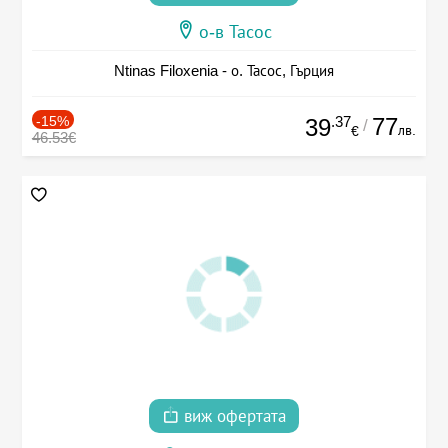
о-в Тасос
Ntinas Filoxenia - о. Тасос, Гърция
-15%
.37
77
39
/
лв.
€
46.53€
виж офертата