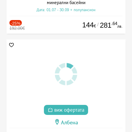
минерални басейни
Дата: 01.07 - 30.09 + полупансион
-25%
144
.64
281
/
€
лв.
192.00€
виж офертата
Албена