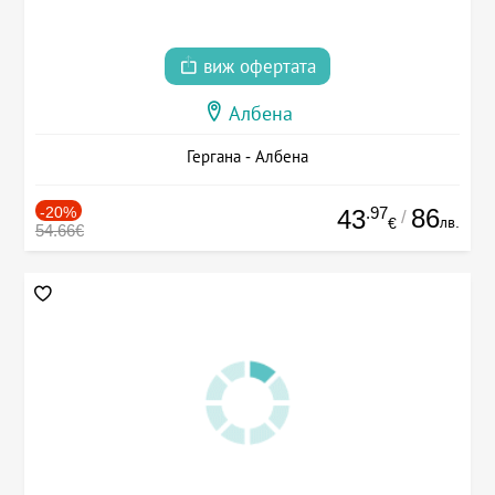
виж офертата
Албена
Гергана - Албена
-20%
.97
86
43
/
лв.
€
54.66€