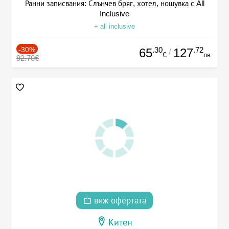
Ранни записвания: Слънчев бряг, хотел, нощувка с All
Inclusive
+ all inclusive
-30%
.30
.72
65
127
/
€
лв.
92.70€
виж офертата
Китен