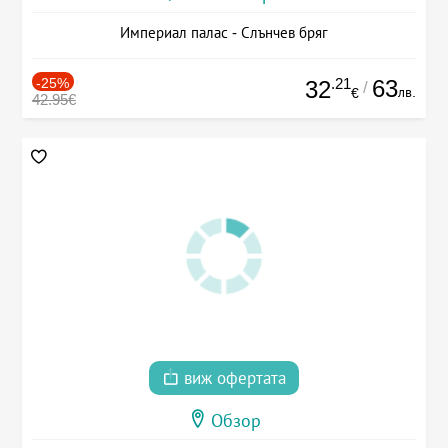
Империал палас - Слънчев бряг
-25%
.21
63
32
/
лв.
€
42.95€
виж офертата
Обзор