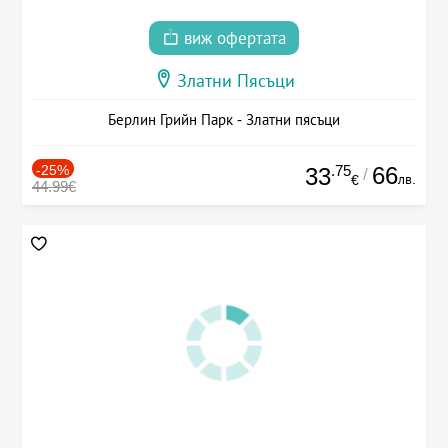
виж офертата
Златни Пясъци
Берлин Грийн Парк - Златни пясъци
-25%
.75
66
33
/
лв.
€
44.99€