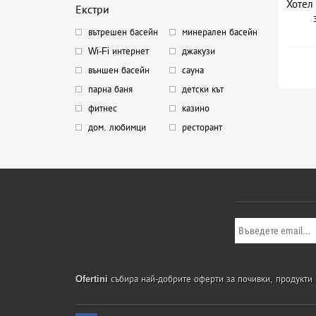
Хотел 
Екстри
вътрешен басейн
минерален басейн
Wi-Fi интернет
джакузи
външен басейн
сауна
парна баня
детски кът
фитнес
казино
дом. любимци
ресторант
Ofertini
събира най-добрите оферти за почивки, продукти и