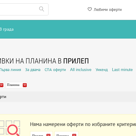
Любими оферти
В града
ВКИ НА ПЛАНИНА В
ПРИЛЕП
Първа линия
За двама
СПА оферти
All inclusive
Уикенд
Last minute
Планина
рти
Няма намерени оферти по избраните критери
Прилеп
Планина