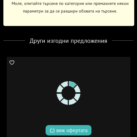
Моля, опитайте търсене по категория или премахнете някои
параметри за да се разшири обхвата на търсене.
Други изгодни предложения
виж офертата