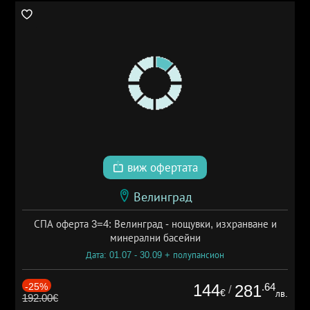
виж офертата
Велинград
СПА оферта 3=4: Велинград - нощувки, изхранване и
минерални басейни
Дата: 01.07 - 30.09 + полупансион
-25%
144
.64
281
/
€
лв.
192.00€