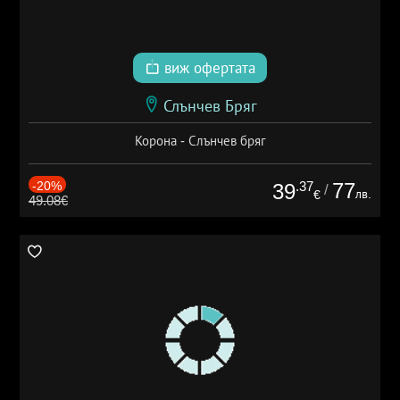
виж офертата
Слънчев Бряг
Корона - Слънчев бряг
-20%
.37
77
39
/
лв.
€
49.08€