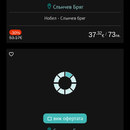
Слънчев Бряг
Нобел - Слънчев бряг
-30%
.32
73
37
/
лв.
€
53.17€
виж офертата