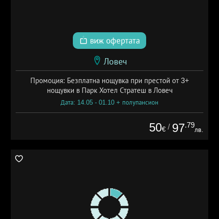
виж офертата
Ловеч
Промоция: Безплатна нощувка при престой от 3+
нощувки в Парк Хотел Стратеш в Ловеч
Дата: 14.05 - 01.10 + полупансион
50
.79
97
/
€
лв.