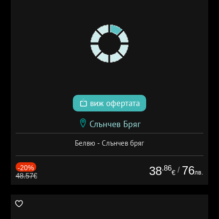
виж офертата
Слънчев Бряг
Белвю - Слънчев бряг
-20%
.86
76
38
/
лв.
€
48.57€