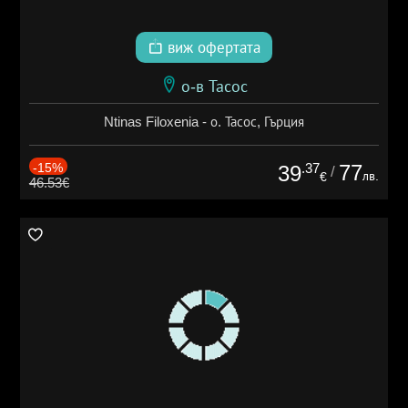
виж офертата
о-в Тасос
Ntinas Filoxenia - о. Тасос, Гърция
-15%
.37
77
39
/
лв.
€
46.53€