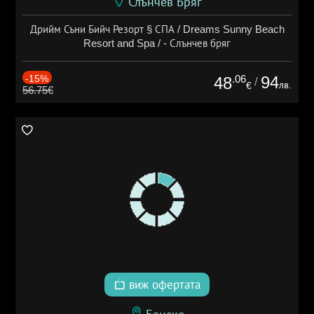
Слънчев Бряг
Дрийм Съни Бийч Резорт § СПА / Dreams Sunny Beach
Resort and Spa / - Слънчев бряг
-15%
.06
94
48
/
лв.
€
56.75€
виж офертата