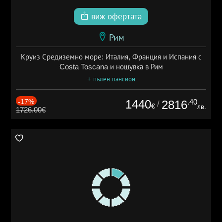
виж офертата
Рим
Круиз Средиземно море: Италия, Франция и Испания с
Costa Toscana и нощувка в Рим
+ пълен пансион
-17%
1440
.40
2816
/
€
лв.
1726.00€