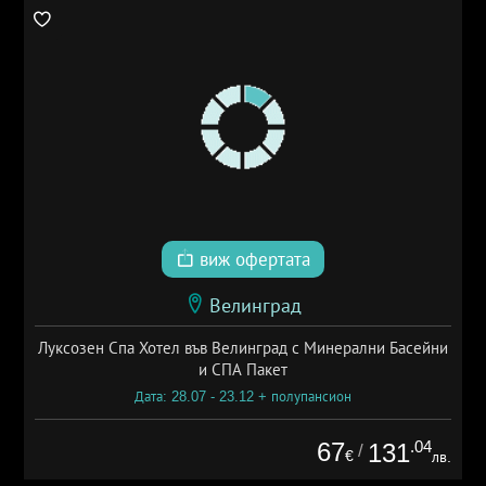
виж офертата
Велинград
Луксозен Спа Хотел във Велинград с Минерални Басейни
и СПА Пакет
Дата: 28.07 - 23.12 + полупансион
67
.04
131
/
€
лв.