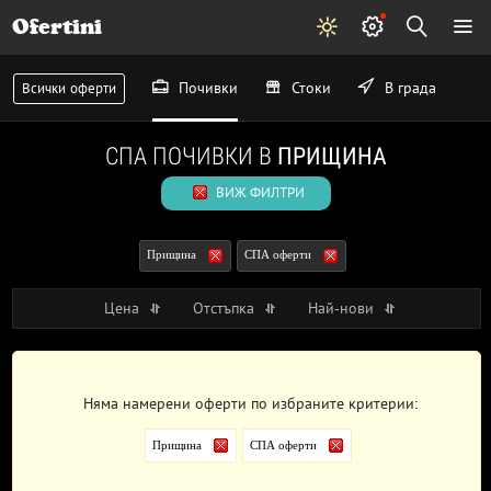
Ofertini
Почивки
Стоки
В града
Всички оферти
СПА ПОЧИВКИ В
ПРИЩИНА
ВИЖ ФИЛТРИ
Прищина
СПА оферти
Цена
Отстъпка
Най-нови
Няма намерени оферти по избраните критерии:
Прищина
СПА оферти