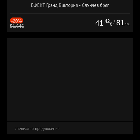
ЕФЕКТ Гранд Виктория - Слънчев бряг
-20%
.42
81
41
/
лв.
€
51.64€
специално предложение