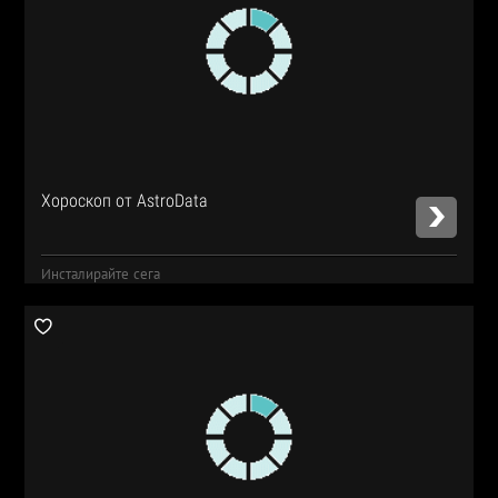
Хороскоп от AstroData
Инсталирайте сега