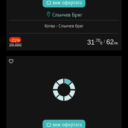
виж офертата
Слънчев Бряг
Котва - Слънчев бряг
-21%
.70
62
31
/
лв.
€
39.88€
виж офертата