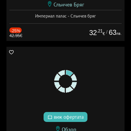
Слънчев Бряг
Империал палас - Слънчев бряг
-25%
.21
63
32
/
лв.
€
42.95€
виж офертата
Обзор