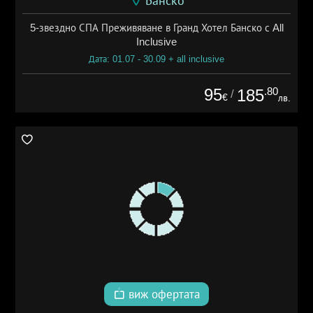
Банско
5-звездно СПА Преживяване в Гранд Хотел Банско с All
Inclusive
Дата: 01.07 - 30.09 + all inclusive
95
.80
185
/
€
лв.
виж офертата