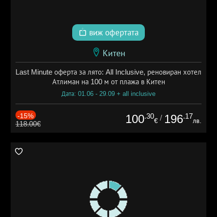
виж офертата
Китен
Last Minute оферта за лято: All Inclusive, реновиран хотел
Атлиман на 100 м от плажа в Китен
Дата: 01.06 - 29.09 + all inclusive
-15%
.30
.17
100
196
/
€
лв.
118.00€