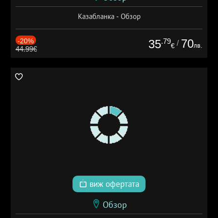
Казабланка - Обзор
-20%
.79
70
35
/
лв.
€
44.99€
виж офертата
Обзор