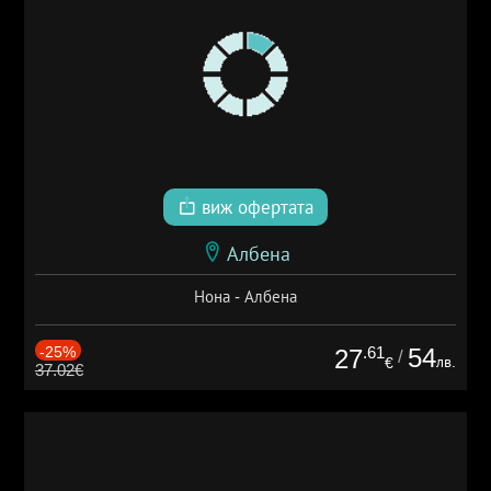
виж офертата
Албена
Нона - Албена
-25%
.61
54
27
/
лв.
€
37.02€