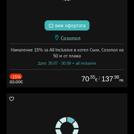
виж офертата
Созопол
Намаление 15% за All Inclusive в хотел Съни, Созопол на
50 м от плажа
Дата: 30.07 - 30.09 + all inclusive
-15%
.55
.98
70
137
/
€
лв.
83.00€