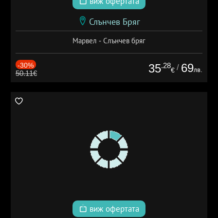
виж офертата
Слънчев Бряг
Марвел - Слънчев бряг
-30%
.28
69
35
/
лв.
€
50.11€
виж офертата