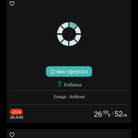
виж офертата
Албена
Елица - Албена
-25%
.59
52
26
/
лв.
€
35.54€