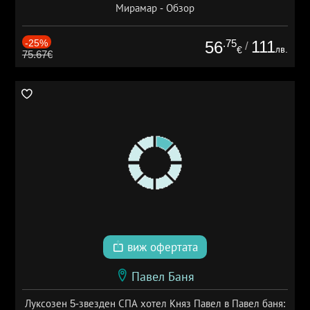
Мирамар - Обзор
-25%
.75
111
56
/
лв.
€
75.67€
виж офертата
Павел Баня
Луксозен 5-звезден СПА хотел Княз Павел в Павел баня: