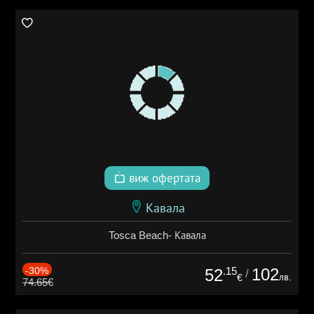
виж офертата
Кавала
Tosca Beach- Кавала
-30%
.15
102
52
/
лв.
€
74.65€