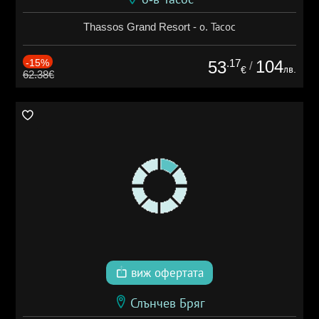
Thassos Grand Resort - о. Тасос
-15%
.17
104
53
/
лв.
€
62.38€
виж офертата
Слънчев Бряг