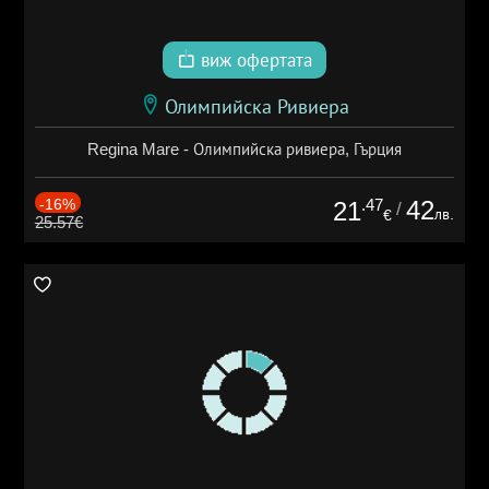
виж офертата
Олимпийска Ривиера
Regina Mare - Олимпийска ривиера, Гърция
-16%
.47
42
21
/
лв.
€
25.57€