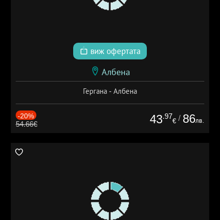
виж офертата
Албена
Гергана - Албена
-20%
.97
86
43
/
лв.
€
54.66€