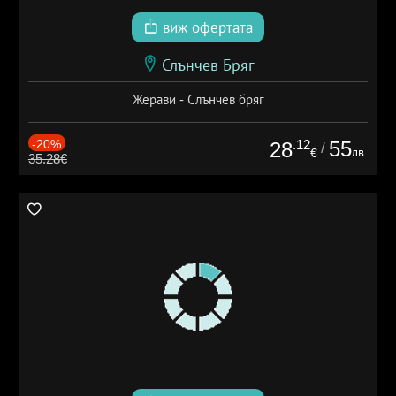
виж офертата
Слънчев Бряг
Жерави - Слънчев бряг
-20%
.12
55
28
/
лв.
€
35.28€