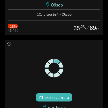
Обзор
СОЛ Луна Бей - Обзор
-15%
.28
69
35
/
лв.
€
41.42€
виж офертата
о-в Тасос