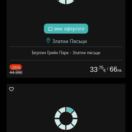
виж офертата
Златни Пясъци
Берлин Грийн Парк - Златни пясъци
-25%
.75
66
33
/
лв.
€
44.99€