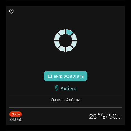
виж офертата
Албена
Оазис - Албена
-25%
.57
50
25
/
лв.
€
34.05€