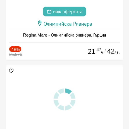
виж офертата
Олимпийска Ривиера
Regina Mare - Олимпийска ривиера, Гърция
-16%
.47
42
21
/
лв.
€
25.57€