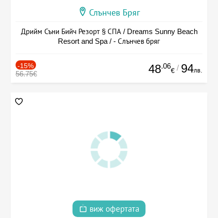
Слънчев Бряг
Дрийм Съни Бийч Резорт § СПА / Dreams Sunny Beach
Resort and Spa / - Слънчев бряг
-15%
.06
94
48
/
лв.
€
56.75€
виж офертата