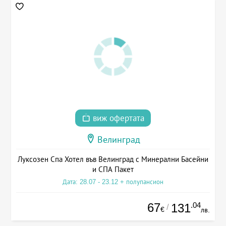
виж офертата
Велинград
Луксозен Спа Хотел във Велинград с Минерални Басейни
и СПА Пакет
Дата: 28.07 - 23.12 + полупансион
67
.04
131
/
€
лв.