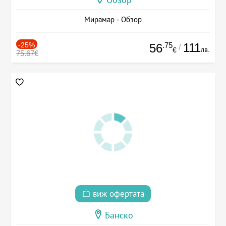
Обзор
Мирамар - Обзор
-25%
.75
111
56
/
лв.
€
75.67€
виж офертата
Банско