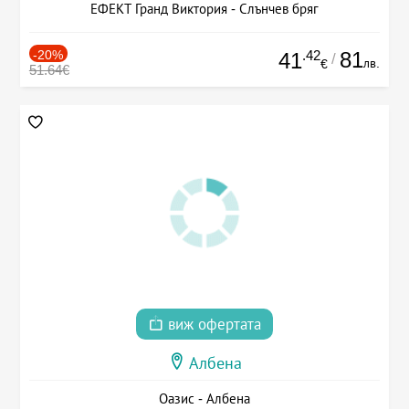
ЕФЕКТ Гранд Виктория - Слънчев бряг
-20%
.42
81
41
/
лв.
€
51.64€
виж офертата
Албена
Оазис - Албена