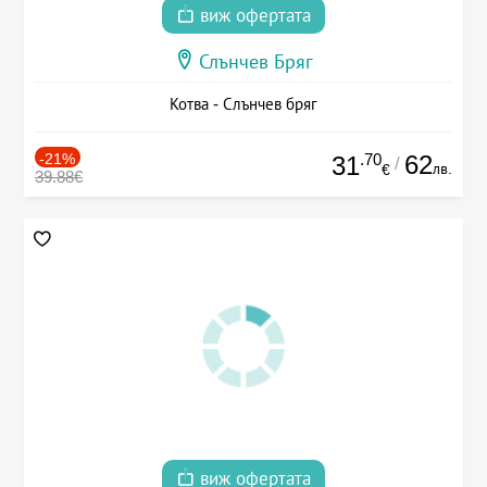
виж офертата
Слънчев Бряг
Котва - Слънчев бряг
-21%
.70
62
31
/
лв.
€
39.88€
виж офертата