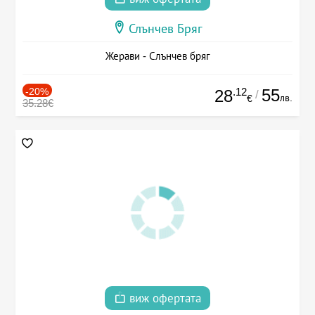
Слънчев Бряг
Жерави - Слънчев бряг
-20%
.12
55
28
/
лв.
€
35.28€
виж офертата