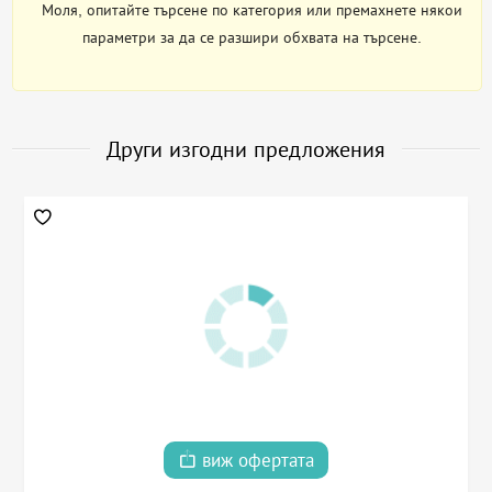
Моля, опитайте търсене по категория или премахнете някои
параметри за да се разшири обхвата на търсене.
Други изгодни предложения
виж офертата