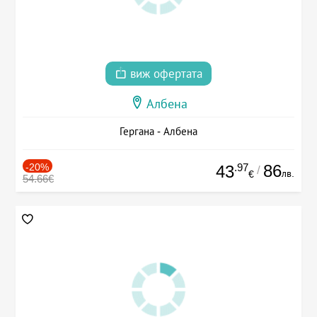
виж офертата
Албена
Гергана - Албена
-20%
.97
86
43
/
лв.
€
54.66€