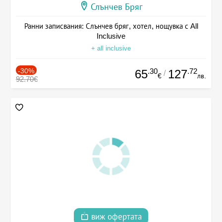
Слънчев Бряг
Ранни записвания: Слънчев бряг, хотел, нощувка с All
Inclusive
+ all inclusive
-30%
.30
.72
65
127
/
€
лв.
92.70€
виж офертата