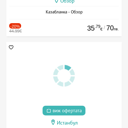
Обзор
Казабланка - Обзор
-20%
.79
70
35
/
лв.
€
44.99€
виж офертата
Истанбул