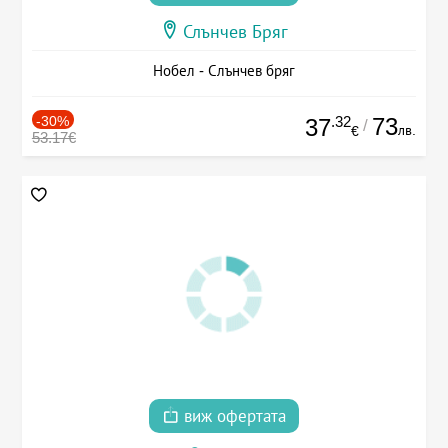
Слънчев Бряг
Нобел - Слънчев бряг
-30%
.32
73
37
/
лв.
€
53.17€
виж офертата