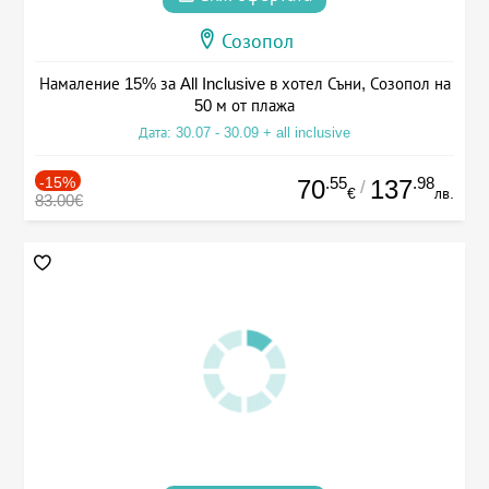
Созопол
Намаление 15% за All Inclusive в хотел Съни, Созопол на
50 м от плажа
Дата: 30.07 - 30.09 + all inclusive
-15%
.55
.98
70
137
/
€
лв.
83.00€