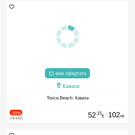
виж офертата
Кавала
Tosca Beach- Кавала
-30%
.15
102
52
/
лв.
€
74.65€