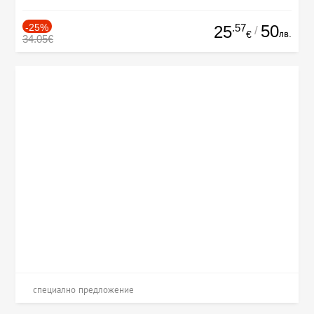
-25%
.57
50
25
/
лв.
€
34.05€
специално предложение