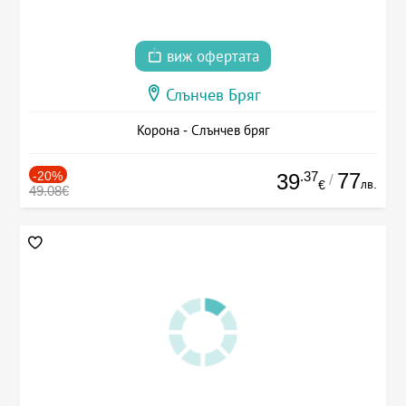
виж офертата
Слънчев Бряг
Корона - Слънчев бряг
-20%
.37
77
39
/
лв.
€
49.08€