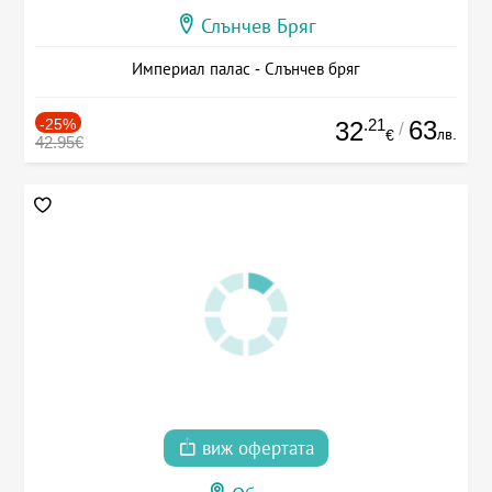
Слънчев Бряг
Империал палас - Слънчев бряг
-25%
.21
63
32
/
лв.
€
42.95€
виж офертата