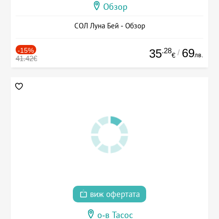
Обзор
СОЛ Луна Бей - Обзор
-15%
.28
69
35
/
лв.
€
41.42€
виж офертата
о-в Тасос