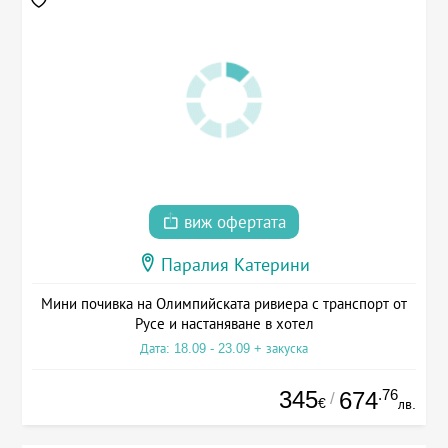
виж офертата
Паралия Катерини
Мини почивка на Олимпийската ривиера с транспорт от
Русе и настаняване в хотел
Дата: 18.09 - 23.09 + закуска
345
.76
674
/
€
лв.