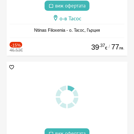
виж офертата
о-в Тасос
Ntinas Filoxenia - о. Тасос, Гърция
-15%
.37
77
39
/
лв.
€
46.53€
виж офертата