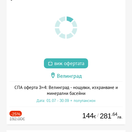
виж офертата
Велинград
СПА оферта 3=4: Велинград - нощувки, изхранване и
минерални басейни
Дата: 01.07 - 30.09 + полупансион
-25%
144
.64
281
/
€
лв.
192.00€