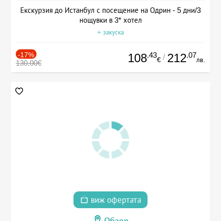
Екскурзия до Истанбул с посещение на Одрин - 5 дни/3
нощувки в 3* хотел
+ закуска
-17%
.43
.07
108
212
/
€
лв.
130.00€
виж офертата