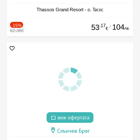
Thassos Grand Resort - о. Тасос
-15%
.17
104
53
/
лв.
€
62.38€
виж офертата
Слънчев Бряг