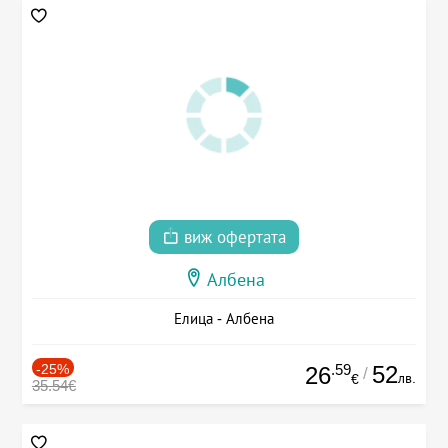
виж офертата
Албена
Елица - Албена
-25%
.59
52
26
/
лв.
€
35.54€