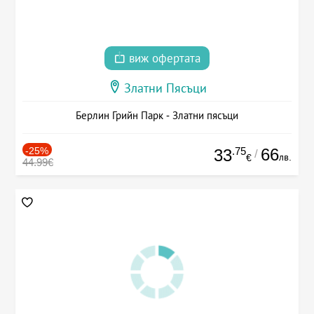
виж офертата
Златни Пясъци
Берлин Грийн Парк - Златни пясъци
-25%
.75
66
33
/
лв.
€
44.99€