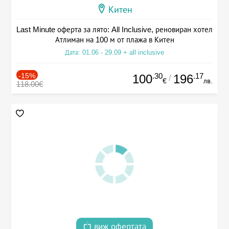
Китен
Last Minute оферта за лято: All Inclusive, реновиран хотел
Атлиман на 100 м от плажа в Китен
Дата: 01.06 - 29.09 + all inclusive
-15%
.30
.17
100
196
/
€
лв.
118.00€
виж офертата