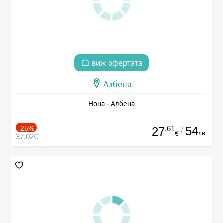
виж офертата
Албена
Нона - Албена
-25%
.61
54
27
/
лв.
€
37.02€