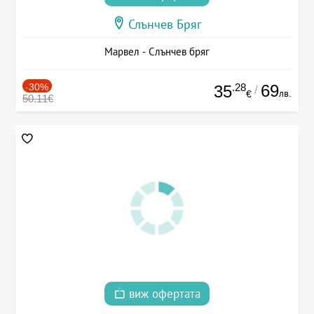
Слънчев Бряг
Марвел - Слънчев бряг
-30%
.28
69
35
/
лв.
€
50.11€
виж офертата