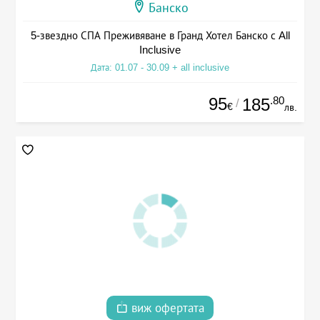
Банско
5-звездно СПА Преживяване в Гранд Хотел Банско с All
Inclusive
Дата: 01.07 - 30.09 + all inclusive
95
.80
185
/
€
лв.
виж офертата