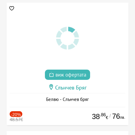
виж офертата
Слънчев Бряг
Белвю - Слънчев бряг
-20%
.86
76
38
/
лв.
€
48.57€