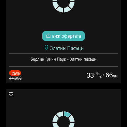
виж офертата
Златни Пясъци
Берлин Грийн Парк - Златни пясъци
-25%
.75
66
33
/
лв.
€
44.99€