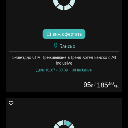
виж офертата
Банско
5-звездно СПА Преживяване в Гранд Хотел Банско с All
Inclusive
Дата: 01.07 - 30.09 + all inclusive
95
.80
185
/
€
лв.