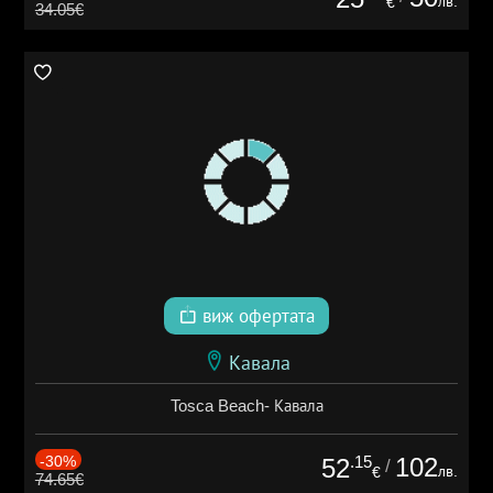
лв.
€
34.05€
виж офертата
Кавала
Tosca Beach- Кавала
-30%
.15
102
52
/
лв.
€
74.65€