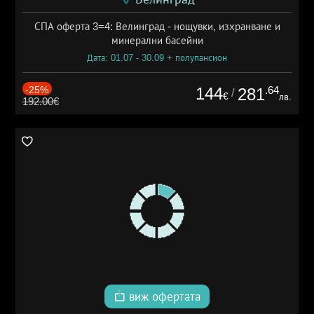
СПА оферта 3=4: Велинград - нощувки, изхранване и
минерални басейни
Дата: 01.07 - 30.09 + полупансион
-25%
144
.64
281
/
€
лв.
192.00€
виж офертата