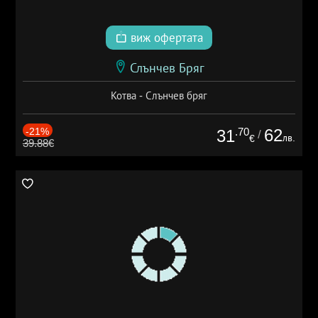
виж офертата
Слънчев Бряг
Котва - Слънчев бряг
-21%
.70
62
31
/
лв.
€
39.88€