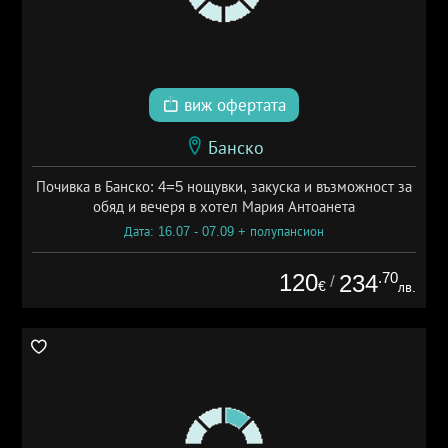
виж офертата
Банско
Почивка в Банско: 4=5 нощувки, закуска и възможност за
обяд и вечеря в хотел Мария Антоанета
Дата: 16.07 - 07.09 + полупансион
120
.70
234
/
€
лв.