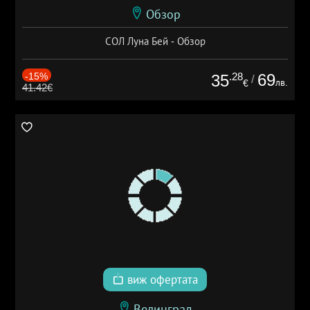
Обзор
СОЛ Луна Бей - Обзор
-15%
.28
69
35
/
лв.
€
41.42€
виж офертата
Велинград