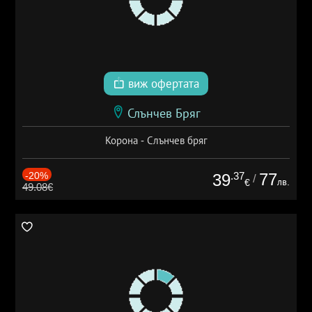
виж офертата
Слънчев Бряг
Корона - Слънчев бряг
-20%
.37
77
39
/
лв.
€
49.08€