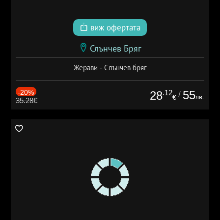
виж офертата
Слънчев Бряг
Жерави - Слънчев бряг
-20%
.12
55
28
/
лв.
€
35.28€