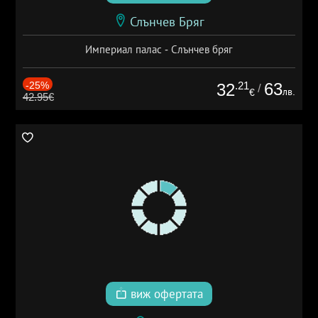
Слънчев Бряг
Империал палас - Слънчев бряг
-25%
.21
63
32
/
лв.
€
42.95€
виж офертата