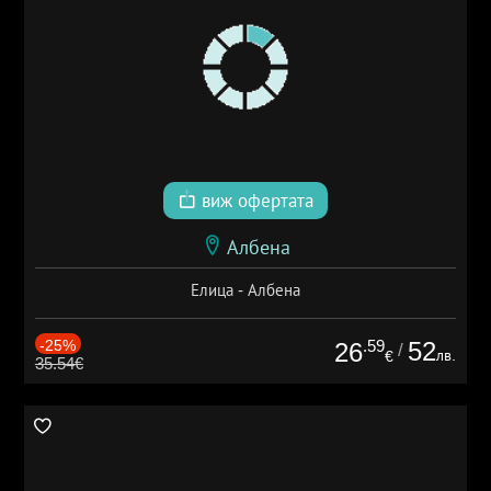
виж офертата
Албена
Елица - Албена
-25%
.59
52
26
/
лв.
€
35.54€