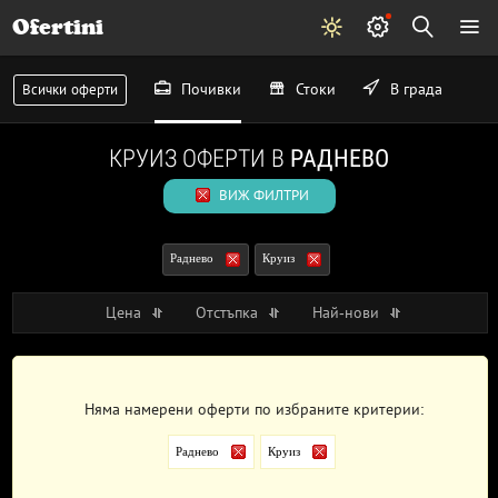
Ofertini
Почивки
Стоки
В града
Всички оферти
КРУИЗ ОФЕРТИ В
РАДНЕВО
ВИЖ ФИЛТРИ
Раднево
Круиз
Цена
Отстъпка
Най-нови
Няма намерени оферти по избраните критерии:
Раднево
Круиз