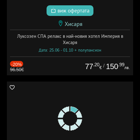
виж офертата
Хисаря
Луксозен СПА релакс в най-новия хотел Империя в
Хисаря
Дата: 25.06 - 01.10 + полупансион
-20%
.20
.99
77
150
/
€
лв.
96.50€