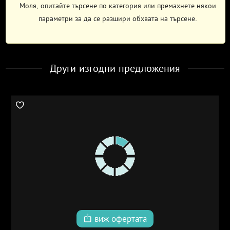
Моля, опитайте търсене по категория или премахнете някои
параметри за да се разшири обхвата на търсене.
Други изгодни предложения
виж офертата