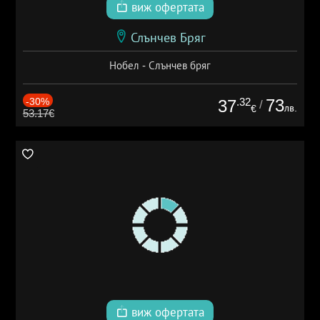
виж офертата
Слънчев Бряг
Нобел - Слънчев бряг
-30%
.32
73
37
/
лв.
€
53.17€
виж офертата