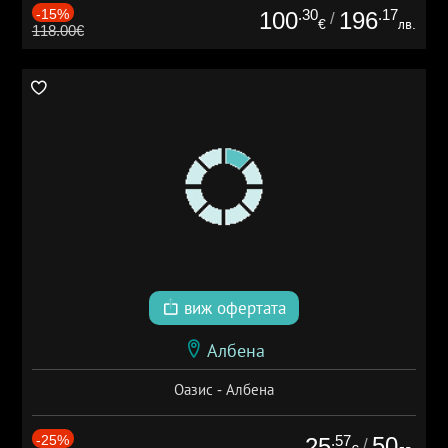
-15%
.30
.17
100
196
/
€
лв.
118.00€
виж офертата
Албена
Оазис - Албена
-25%
.57
50
25
/