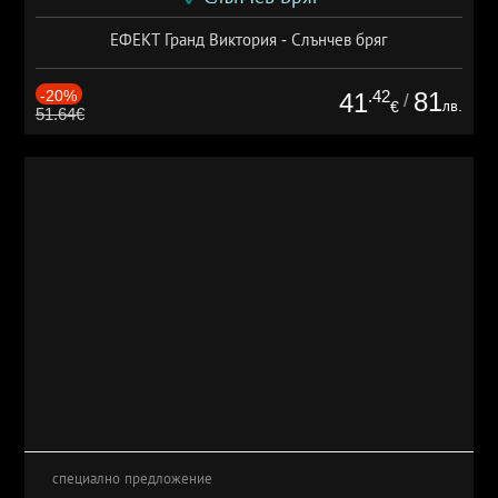
ЕФЕКТ Гранд Виктория - Слънчев бряг
-20%
.42
81
41
/
лв.
€
51.64€
специално предложение