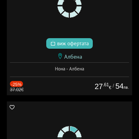
виж офертата
Албена
Нона - Албена
-25%
.61
54
27
/
лв.
€
37.02€