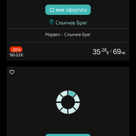
виж офертата
Слънчев Бряг
Марвел - Слънчев бряг
-30%
.28
69
35
/
лв.
€
50.11€