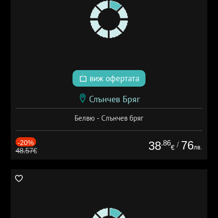
виж офертата
Слънчев Бряг
Белвю - Слънчев бряг
-20%
.86
76
38
/
лв.
€
48.57€