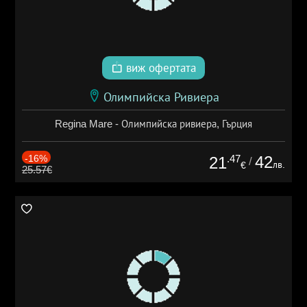
виж офертата
Олимпийска Ривиера
Regina Mare - Олимпийска ривиера, Гърция
-16%
.47
42
21
/
лв.
€
25.57€