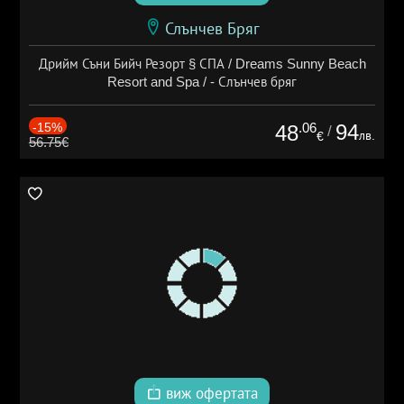
Слънчев Бряг
Дрийм Съни Бийч Резорт § СПА / Dreams Sunny Beach
Resort and Spa / - Слънчев бряг
-15%
.06
94
48
/
лв.
€
56.75€
виж офертата