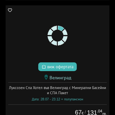
виж офертата
Велинград
Луксозен Спа Хотел във Велинград с Минерални Басейни
и СПА Пакет
Дата: 28.07 - 23.12 + полупансион
67
.04
131
/
€
лв.