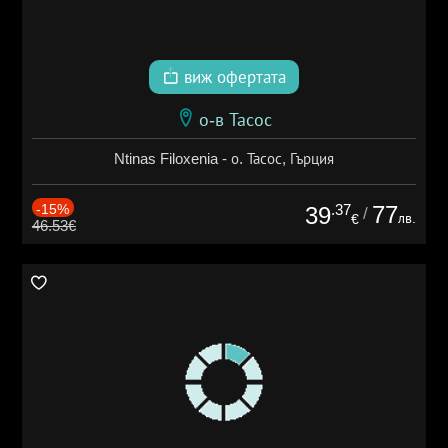
виж офертата
о-в Тасос
Ntinas Filoxenia - о. Тасос, Гърция
-15%
.37
77
39
/
лв.
€
46.53€