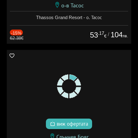
о-в Тасос
Thassos Grand Resort - о. Тасос
-15%
.17
104
53
/
лв.
€
62.38€
виж офертата
Слънчев Бряг