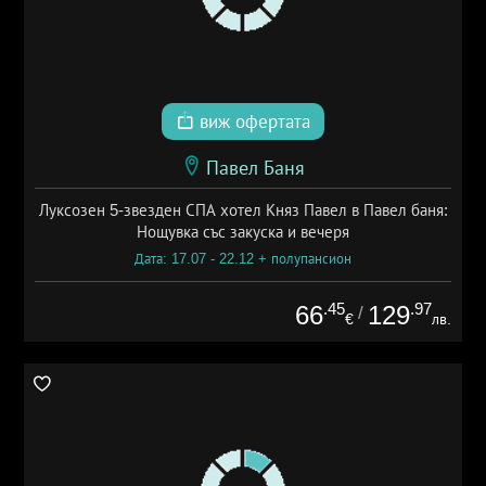
виж офертата
Павел Баня
Луксозен 5-звезден СПА хотел Княз Павел в Павел баня:
Нощувка със закуска и вечеря
Дата: 17.07 - 22.12 + полупансион
.45
.97
66
129
/
€
лв.