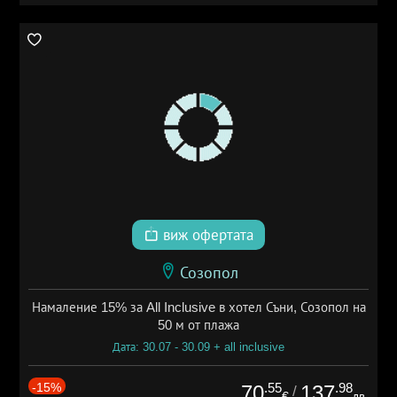
виж офертата
Созопол
Намаление 15% за All Inclusive в хотел Съни, Созопол на
50 м от плажа
Дата: 30.07 - 30.09 + all inclusive
-15%
.55
.98
70
137
/
€
лв.