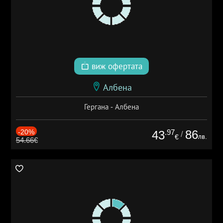
виж офертата
Албена
Гергана - Албена
-20%
.97
86
43
/
лв.
€
54.66€