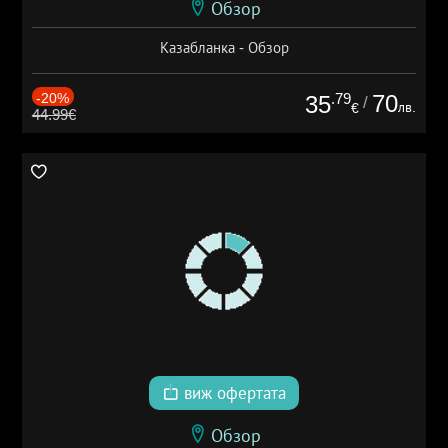
Обзор
Казабланка - Обзор
-20%
.79
70
35
/
лв.
€
44.99€
виж офертата
Обзор