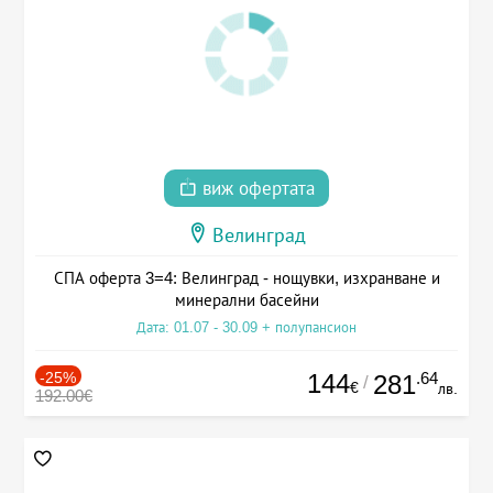
виж офертата
Велинград
СПА оферта 3=4: Велинград - нощувки, изхранване и
минерални басейни
Дата: 01.07 - 30.09 + полупансион
-25%
144
.64
281
/
€
лв.
192.00€