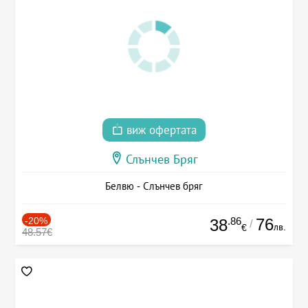
виж офертата
Слънчев Бряг
Белвю - Слънчев бряг
-20%
.86
76
38
/
лв.
€
48.57€