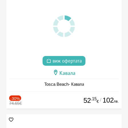
виж офертата
Кавала
Tosca Beach- Кавала
-30%
.15
102
52
/
лв.
€
74.65€