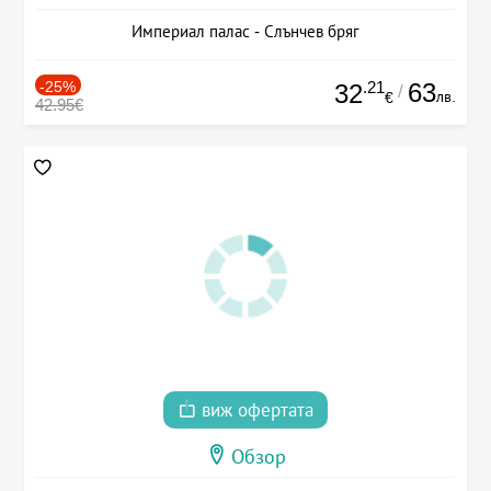
Империал палас - Слънчев бряг
-25%
.21
63
32
/
лв.
€
42.95€
виж офертата
Обзор