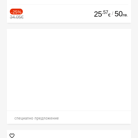
-25%
.57
50
25
/
лв.
€
34.05€
специално предложение