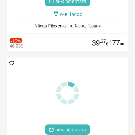
виж офертата
о-в Тасос
Ntinas Filoxenia - о. Тасос, Гърция
-15%
.37
77
39
/
лв.
€
46.53€
виж офертата