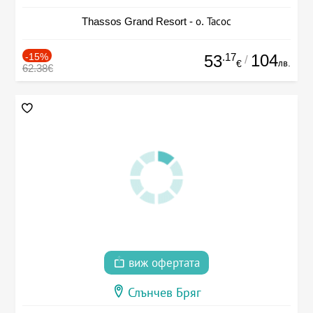
Thassos Grand Resort - о. Тасос
-15%
.17
104
53
/
лв.
€
62.38€
виж офертата
Слънчев Бряг