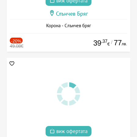
виж офертата
Слънчев Бряг
Корона - Слънчев бряг
-20%
.37
77
39
/
лв.
€
49.08€
виж офертата