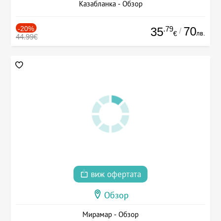
Казабланка - Обзор
-20%
.79
70
35
/
лв.
€
44.99€
виж офертата
Обзор
Мирамар - Обзор