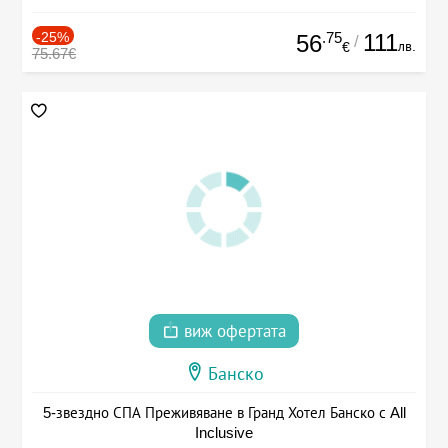
-25%
.75
111
56
/
лв.
€
75.67€
виж офертата
Банско
5-звездно СПА Преживяване в Гранд Хотел Банско с All
Inclusive