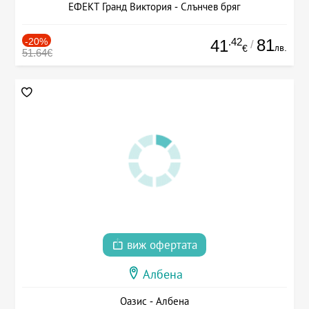
ЕФЕКТ Гранд Виктория - Слънчев бряг
-20%
.42
81
41
/
лв.
€
51.64€
виж офертата
Албена
Оазис - Албена