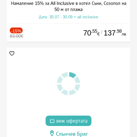
Намаление 15% за All Inclusive в хотел Съни, Созопол на
50 м от плажа
Дата: 30.07 - 30.09 + all inclusive
-15%
.55
.98
70
137
/
€
лв.
83.00€
виж офертата
Слънчев Бряг