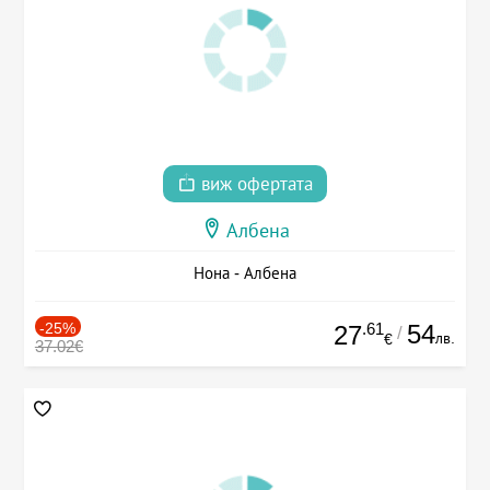
виж офертата
Албена
Нона - Албена
-25%
.61
54
27
/
лв.
€
37.02€