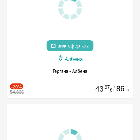
виж офертата
Албена
Гергана - Албена
-20%
.97
86
43
/
лв.
€
54.66€