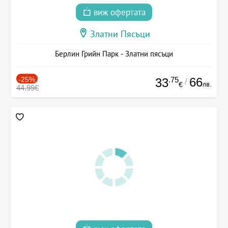
виж офертата
Златни Пясъци
Берлин Грийн Парк - Златни пясъци
-25%
.75
66
33
/
лв.
€
44.99€