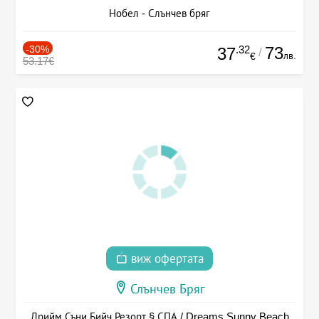
Нобел - Слънчев бряг
-30%
.32
73
37
/
лв.
€
53.17€
виж офертата
Слънчев Бряг
Дрийм Съни Бийч Резорт § СПА / Dreams Sunny Beach