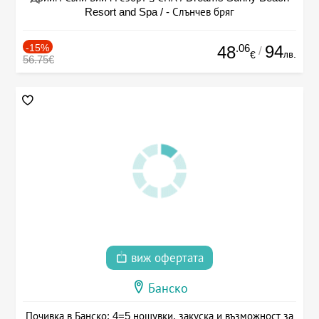
Resort and Spa / - Слънчев бряг
-15%
.06
94
48
/
лв.
€
56.75€
виж офертата
Банско
Почивка в Банско: 4=5 нощувки, закуска и възможност за