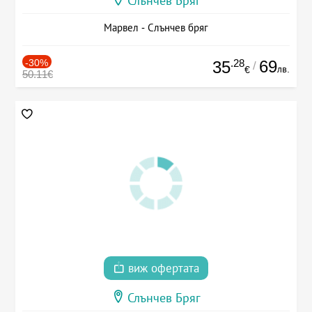
Слънчев Бряг
Марвел - Слънчев бряг
-30%
.28
69
35
/
лв.
€
50.11€
виж офертата
Слънчев Бряг