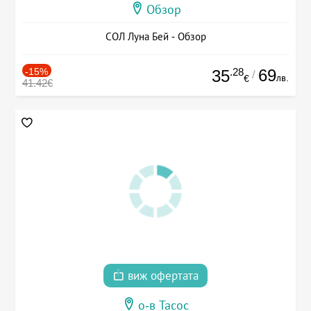
Обзор
СОЛ Луна Бей - Обзор
-15%
.28
69
35
/
лв.
€
41.42€
виж офертата
о-в Тасос