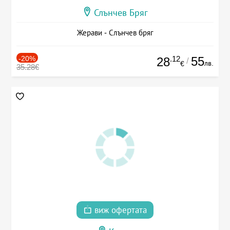
Слънчев Бряг
Жерави - Слънчев бряг
-20%
.12
55
28
/
лв.
€
35.28€
виж офертата