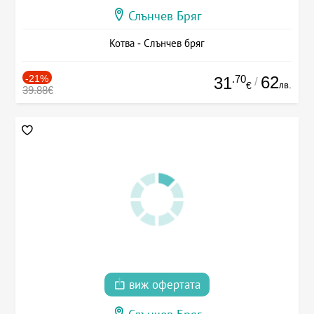
Слънчев Бряг
Котва - Слънчев бряг
-21%
.70
62
31
/
лв.
€
39.88€
виж офертата