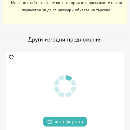
Моля, опитайте търсене по категория или премахнете някои
параметри за да се разшири обхвата на търсене.
Други изгодни предложения
виж офертата