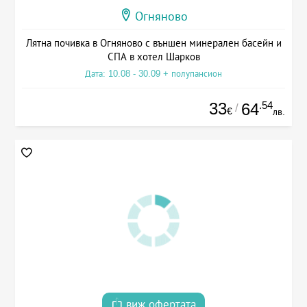
Огняново
Лятна почивка в Огняново с външен минерален басейн и
СПА в хотел Шарков
Дата: 10.08 - 30.09 + полупансион
33
.54
64
/
€
лв.
виж офертата