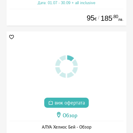
Дата: 01.07 - 30.09 + all inclusive
95
.80
185
/
€
лв.
виж офертата
Обзор
АЛУА Хелиос Бей - Обзор