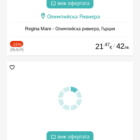
виж офертата
Олимпийска Ривиера
Regina Mare - Олимпийска ривиера, Гърция
-16%
.47
42
21
/
лв.
€
25.57€
виж офертата