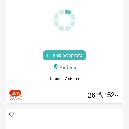
виж офертата
Албена
Елица - Албена
-25%
.59
52
26
/
лв.
€
35.54€