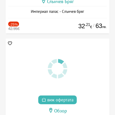
Слънчев Бряг
Империал палас - Слънчев бряг
-25%
.21
63
32
/
лв.
€
42.95€
виж офертата
Обзор