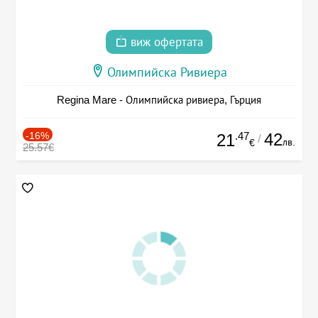
виж офертата
Олимпийска Ривиера
Regina Mare - Олимпийска ривиера, Гърция
-16%
.47
42
21
/
лв.
€
25.57€