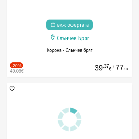
виж офертата
Слънчев Бряг
Корона - Слънчев бряг
-20%
.37
77
39
/
лв.
€
49.08€