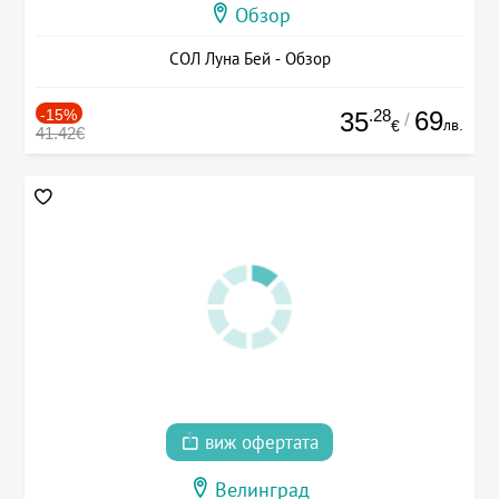
Обзор
СОЛ Луна Бей - Обзор
-15%
.28
69
35
/
лв.
€
41.42€
виж офертата
Велинград