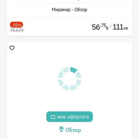
Мирамар - Обзор
-25%
.75
111
56
/
лв.
€
75.67€
виж офертата
Обзор