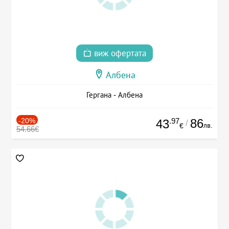
виж офертата
Албена
Гергана - Албена
-20%
.97
86
43
/
лв.
€
54.66€