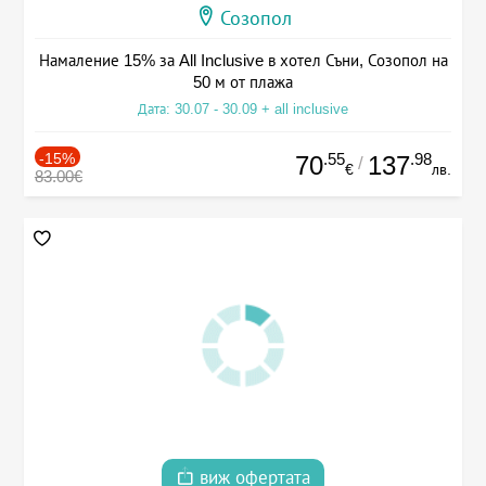
Созопол
Намаление 15% за All Inclusive в хотел Съни, Созопол на
50 м от плажа
Дата: 30.07 - 30.09 + all inclusive
-15%
.55
.98
70
137
/
€
лв.
83.00€
виж офертата