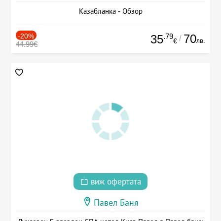
Казабланка - Обзор
-20%
.79
70
35
/
лв.
€
44.99€
виж офертата
Павел Баня