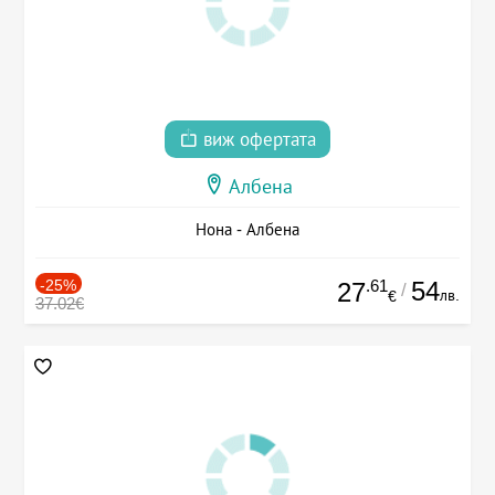
виж офертата
Албена
Нона - Албена
-25%
.61
54
27
/
лв.
€
37.02€