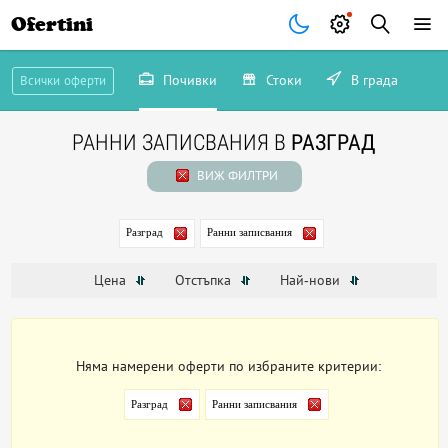
Ofertini
Почивки
Стоки
В града
Всички оферти
РАННИ ЗАПИСВАНИЯ В
РАЗГРАД
ВИЖ ФИЛТРИ
Разград
Ранни записвания
Цена
Отстъпка
Най-нови
Няма намерени оферти по избраните критерии:
Разград
Ранни записвания