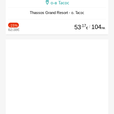
о-в Тасос
Thassos Grand Resort - о. Тасос
-15%
.17
104
53
/
лв.
€
62.38€