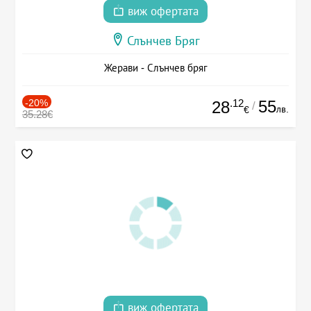
виж офертата
Слънчев Бряг
Жерави - Слънчев бряг
-20%
.12
55
28
/
лв.
€
35.28€
виж офертата