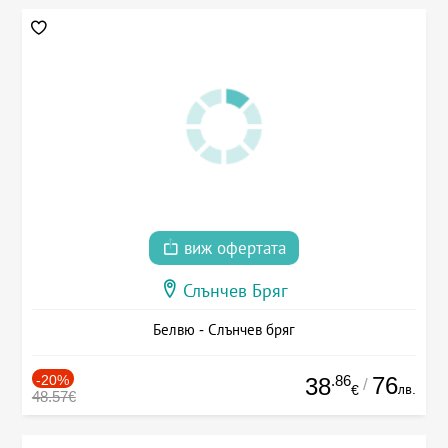
виж офертата
Слънчев Бряг
Белвю - Слънчев бряг
-20%
.86
76
38
/
лв.
€
48.57€