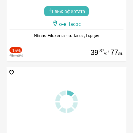
виж офертата
о-в Тасос
Ntinas Filoxenia - о. Тасос, Гърция
-15%
.37
77
39
/
лв.
€
46.53€