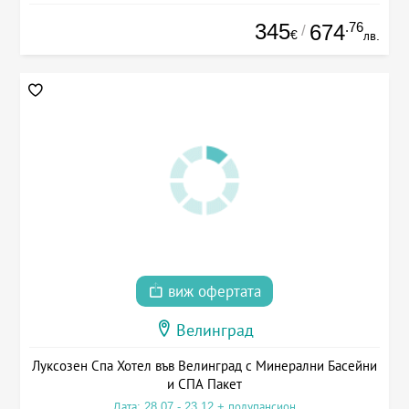
345
.76
674
/
€
лв.
виж офертата
Велинград
Луксозен Спа Хотел във Велинград с Минерални Басейни
и СПА Пакет
Дата: 28.07 - 23.12 + полупансион