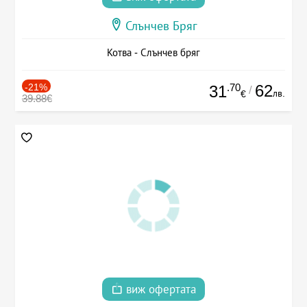
Слънчев Бряг
Котва - Слънчев бряг
-21%
.70
62
31
/
лв.
€
39.88€
виж офертата