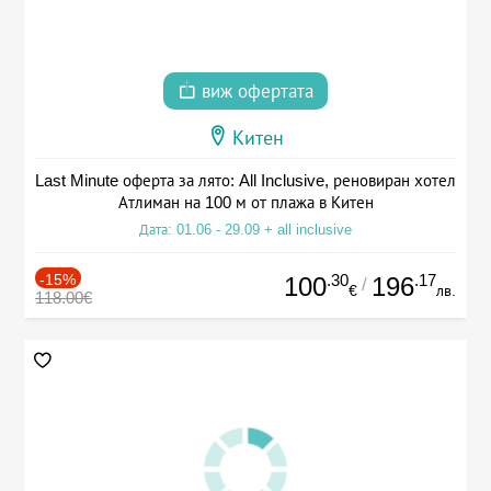
виж офертата
Китен
Last Minute оферта за лято: All Inclusive, реновиран хотел
Атлиман на 100 м от плажа в Китен
Дата: 01.06 - 29.09 + all inclusive
-15%
.30
.17
100
196
/
€
лв.
118.00€