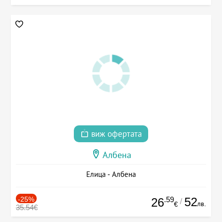
виж офертата
Албена
Елица - Албена
-25%
.59
52
26
/
лв.
€
35.54€