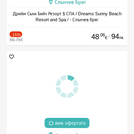
Слънчев Бряг
Дрийм Съни Бийч Резорт § СПА / Dreams Sunny Beach
Resort and Spa / - Слънчев бряг
-15%
.06
94
48
/
лв.
€
56.75€
виж офертата