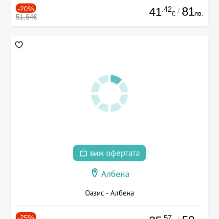
-20%
.42
81
41
/
лв.
€
51.64€
виж офертата
Албена
Оазис - Албена
-25%
.57