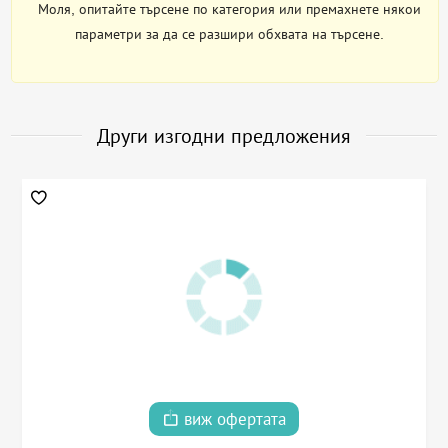
Моля, опитайте търсене по категория или премахнете някои
параметри за да се разшири обхвата на търсене.
Други изгодни предложения
виж офертата