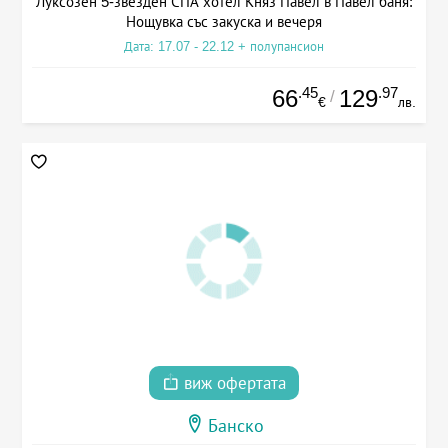
Луксозен 5-звезден СПА хотел Княз Павел в Павел баня:
Нощувка със закуска и вечеря
Дата: 17.07 - 22.12 + полупансион
.45
.97
66
129
/
€
лв.
виж офертата
Банско