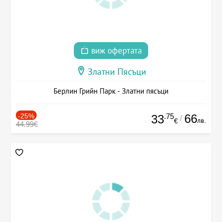
виж офертата
Златни Пясъци
Берлин Грийн Парк - Златни пясъци
-25%
.75
66
33
/
лв.
€
44.99€