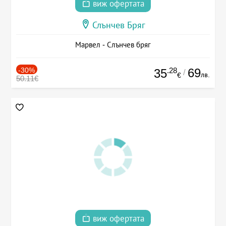
виж офертата
Слънчев Бряг
Марвел - Слънчев бряг
-30%
.28
69
35
/
лв.
€
50.11€
виж офертата