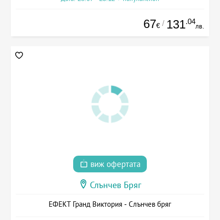
67
.04
131
/
€
лв.
виж офертата
Слънчев Бряг
ЕФЕКТ Гранд Виктория - Слънчев бряг