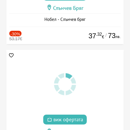
Слънчев Бряг
Нобел - Слънчев бряг
-30%
.32
73
37
/
лв.
€
53.17€
виж офертата