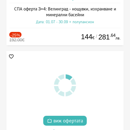
СПА оферта 3=4: Велинград - нощувки, изхранване и
минерални басейни
Дата: 01.07 - 30.09 + полупансион
-25%
144
.64
281
/
€
лв.
192.00€
виж офертата