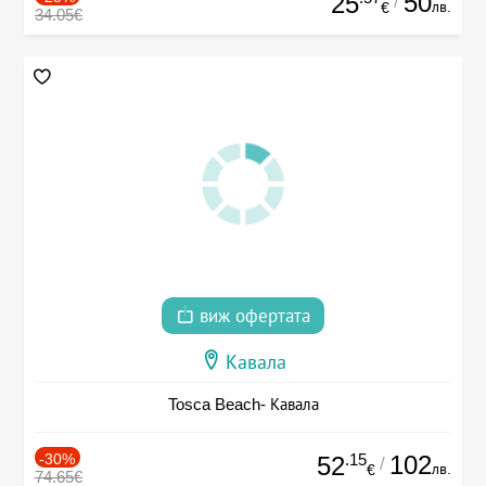
50
25
/
лв.
€
34.05€
виж офертата
Кавала
Tosca Beach- Кавала
-30%
.15
102
52
/
лв.
€
74.65€