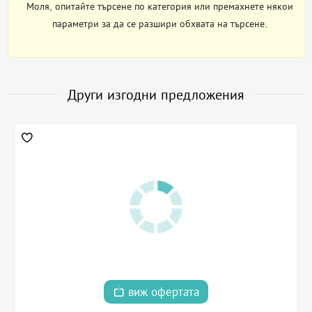
Моля, опитайте търсене по категория или премахнете някои
параметри за да се разшири обхвата на търсене.
Други изгодни предложения
виж офертата