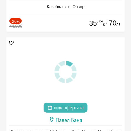
Казабланка - Обзор
-20%
.79
70
35
/
лв.
€
44.99€
виж офертата
Павел Баня