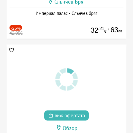
Слънчев Бряг
Империал палас - Слънчев бряг
-25%
.21
63
32
/
лв.
€
42.95€
виж офертата
Обзор