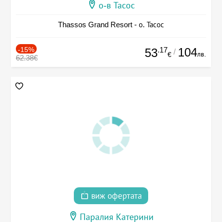
о-в Тасос
Thassos Grand Resort - о. Тасос
-15%
.17
104
53
/
лв.
€
62.38€
виж офертата
Паралия Катерини