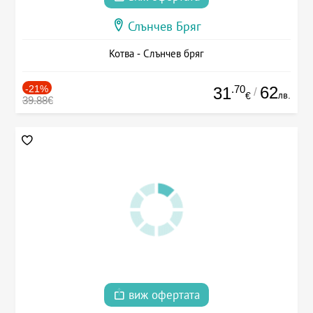
Слънчев Бряг
Котва - Слънчев бряг
-21%
.70
62
31
/
лв.
€
39.88€
виж офертата