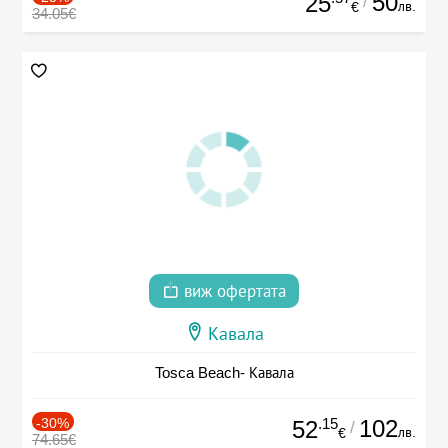
50
25
/
лв.
€
34.05€
виж офертата
Кавала
Tosca Beach- Кавала
-30%
.15
102
52
/
лв.
€
74.65€