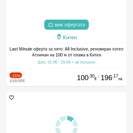
виж офертата
Китен
Last Minute оферта за лято: All Inclusive, реновиран хотел
Атлиман на 100 м от плажа в Китен
Дата: 01.06 - 29.09 + all inclusive
-15%
.30
.17
100
196
/
€
лв.
118.00€