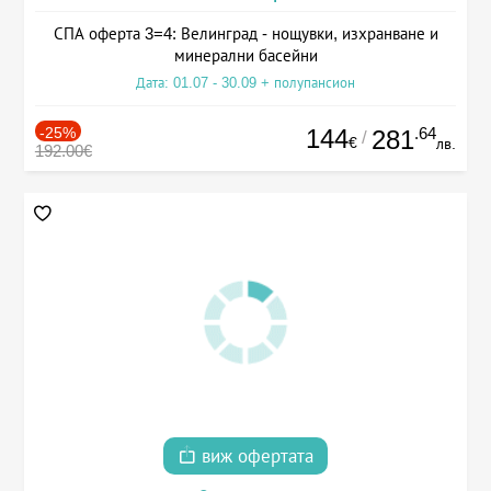
СПА оферта 3=4: Велинград - нощувки, изхранване и
минерални басейни
Дата: 01.07 - 30.09 + полупансион
-25%
144
.64
281
/
€
лв.
192.00€
виж офертата