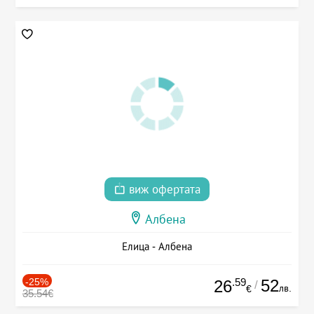
виж офертата
Албена
Елица - Албена
-25%
.59
52
26
/
лв.
€
35.54€