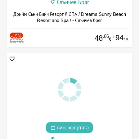
Слънчев Бряг
Дрийм Съни Бийч Резорт § СПА / Dreams Sunny Beach
Resort and Spa / - Слънчев бряг
-15%
.06
94
48
/
лв.
€
56.75€
виж офертата