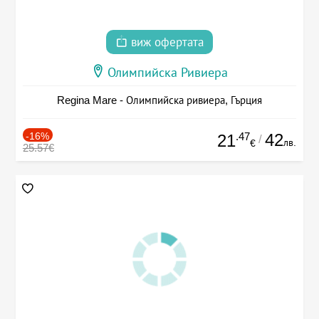
виж офертата
Олимпийска Ривиера
Regina Mare - Олимпийска ривиера, Гърция
-16%
.47
42
21
/
лв.
€
25.57€