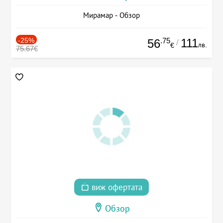
Мирамар - Обзор
-25%
.75
111
56
/
лв.
€
75.67€
виж офертата
Обзор