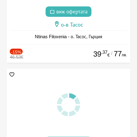
виж офертата
о-в Тасос
Ntinas Filoxenia - о. Тасос, Гърция
-15%
.37
77
39
/
лв.
€
46.53€