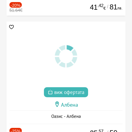
-20%
.42
81
41
/
лв.
€
51.64€
виж офертата
Албена
Оазис - Албена
-25%
.57