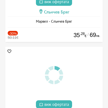
виж офертата
Слънчев Бряг
Марвел - Слънчев бряг
-30%
.28
69
35
/
лв.
€
50.11€
виж офертата