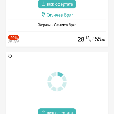
виж офертата
Слънчев Бряг
Жерави - Слънчев бряг
-20%
.12
55
28
/
лв.
€
35.28€
виж офертата