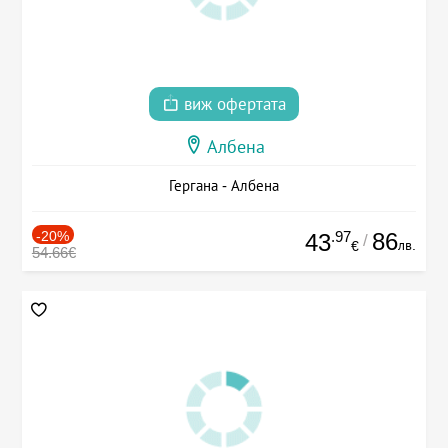
виж офертата
Албена
Гергана - Албена
-20%
.97
86
43
/
лв.
€
54.66€