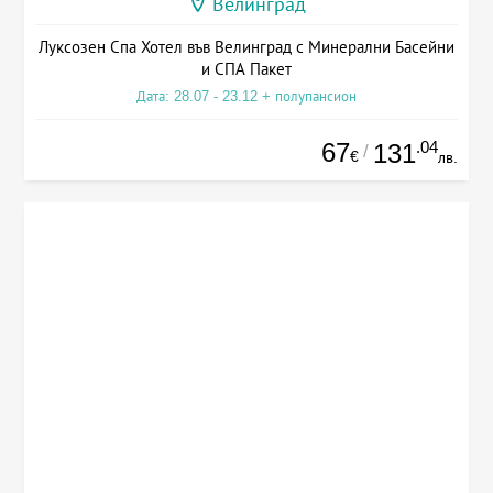
Велинград
Луксозен Спа Хотел във Велинград с Минерални Басейни
и СПА Пакет
Дата: 28.07 - 23.12 + полупансион
67
.04
131
/
€
лв.