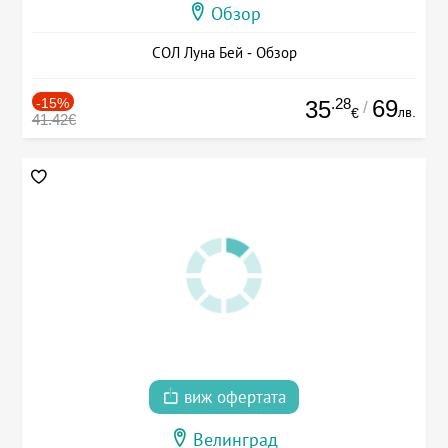
Обзор
СОЛ Луна Бей - Обзор
-15%
.28
69
35
/
лв.
€
41.42€
виж офертата
Велинград