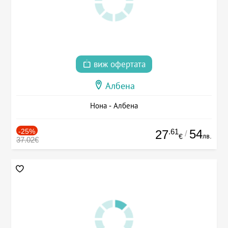
виж офертата
Албена
Нона - Албена
-25%
.61
54
27
/
лв.
€
37.02€