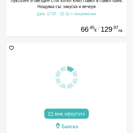
Луксозен 5-звезден СПА хотел Княз Павел в Павел баня:
Нощувка със закуска и вечеря
Дата: 17.07 - 22.12 + полупансион
.45
.97
66
129
/
€
лв.
виж офертата
Банско