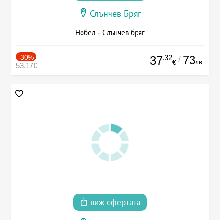
Слънчев Бряг
Нобел - Слънчев бряг
-30%
.32
73
37
/
лв.
€
53.17€
виж офертата