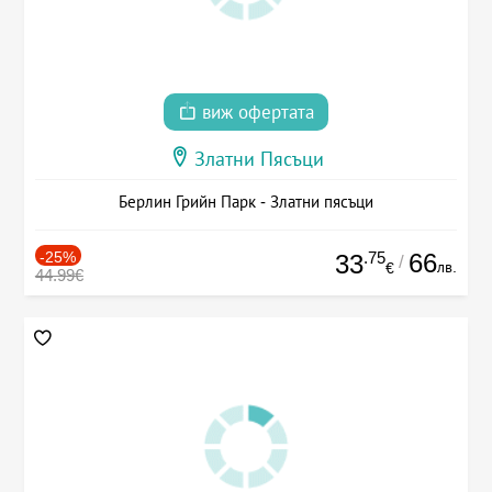
виж офертата
Златни Пясъци
Берлин Грийн Парк - Златни пясъци
-25%
.75
66
33
/
лв.
€
44.99€