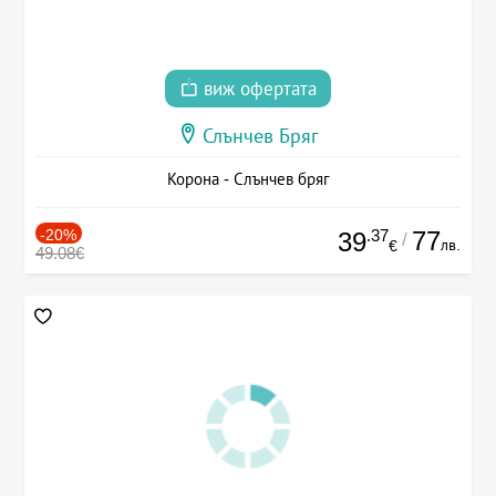
виж офертата
Слънчев Бряг
Корона - Слънчев бряг
-20%
.37
77
39
/
лв.
€
49.08€