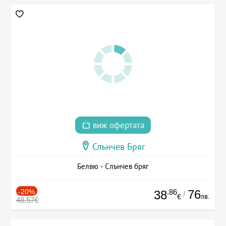
виж офертата
Слънчев Бряг
Белвю - Слънчев бряг
-20%
.86
76
38
/
лв.
€
48.57€