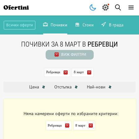
Ofertini
Почивки
Стоки
В града
Всички оферти
ПОЧИВКИ ЗА 8 МАРТ В
РЕБРЕВЦИ
ВИЖ ФИЛТРИ
Ребревци
8 март
Цена
Отстъпка
Най-нови
Няма намерени оферти по избраните критерии:
Ребревци
8 март