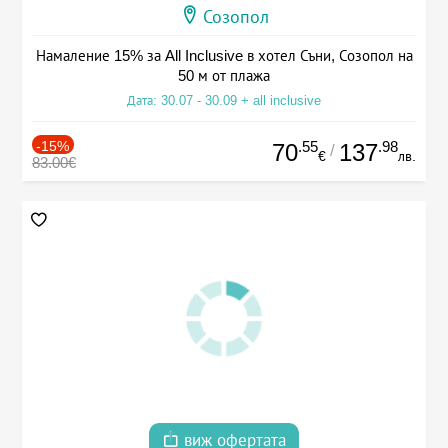
Созопол
Намаление 15% за All Inclusive в хотел Съни, Созопол на
50 м от плажа
Дата: 30.07 - 30.09 + all inclusive
-15%
.55
.98
70
137
/
€
лв.
83.00€
виж офертата