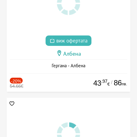
виж офертата
Албена
Гергана - Албена
-20%
.97
86
43
/
лв.
€
54.66€