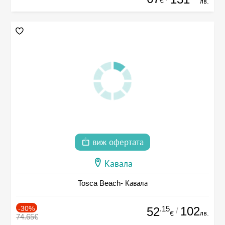
€
лв.
виж офертата
Кавала
Tosca Beach- Кавала
-30%
.15
102
52
/
лв.
€
74.65€