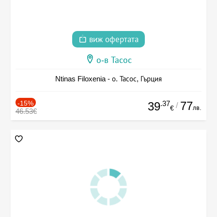
виж офертата
о-в Тасос
Ntinas Filoxenia - о. Тасос, Гърция
-15%
.37
77
39
/
лв.
€
46.53€