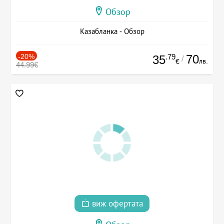
Обзор
Казабланка - Обзор
-20%
.79
70
35
/
лв.
€
44.99€
виж офертата