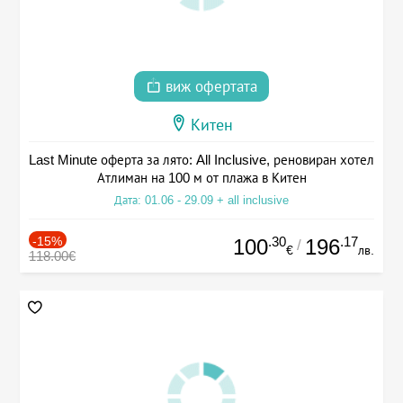
виж офертата
Китен
Last Minute оферта за лято: All Inclusive, реновиран хотел
Атлиман на 100 м от плажа в Китен
Дата: 01.06 - 29.09 + all inclusive
-15%
.30
.17
100
196
/
€
лв.
118.00€