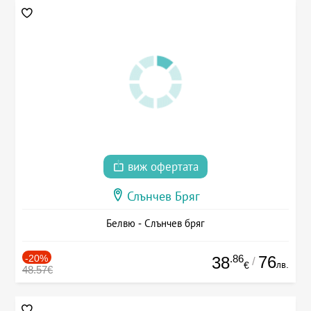
виж офертата
Слънчев Бряг
Белвю - Слънчев бряг
-20%
.86
76
38
/
лв.
€
48.57€