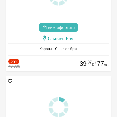
виж офертата
Слънчев Бряг
Корона - Слънчев бряг
-20%
.37
77
39
/
лв.
€
49.08€