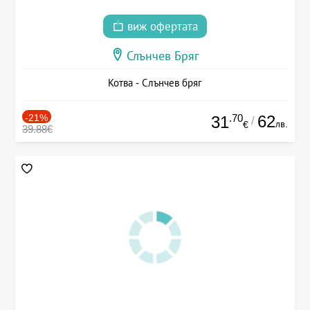
виж офертата
Слънчев Бряг
Котва - Слънчев бряг
-21%
.70
62
31
/
лв.
€
39.88€