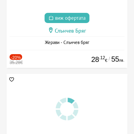
виж офертата
Слънчев Бряг
Жерави - Слънчев бряг
-20%
.12
55
28
/
лв.
€
35.28€