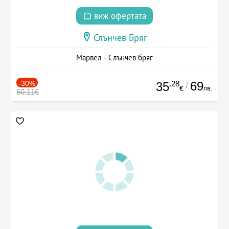
виж офертата
Слънчев Бряг
Марвел - Слънчев бряг
-30%
.28
69
35
/
лв.
€
50.11€