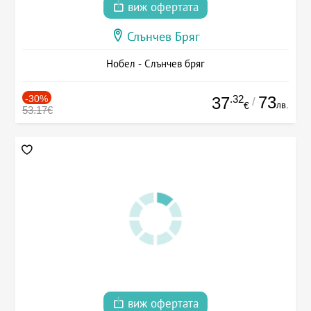
виж офертата
Слънчев Бряг
Нобел - Слънчев бряг
-30%
.32
73
37
/
лв.
€
53.17€
виж офертата