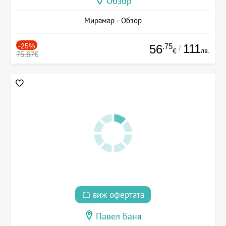
Обзор
Мирамар - Обзор
-25%
.75
111
56
/
лв.
€
75.67€
виж офертата
Павел Баня