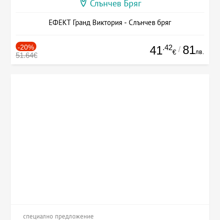
Слънчев Бряг
ЕФЕКТ Гранд Виктория - Слънчев бряг
-20%
.42
81
41
/
лв.
€
51.64€
специално предложение