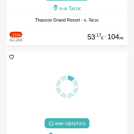
о-в Тасос
Thassos Grand Resort - о. Тасос
-15%
.17
104
53
/
лв.
€
62.38€
виж офертата