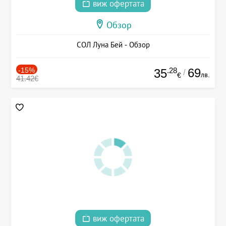
виж офертата
Обзор
СОЛ Луна Бей - Обзор
-15%
.28
69
35
/
лв.
€
41.42€
виж офертата