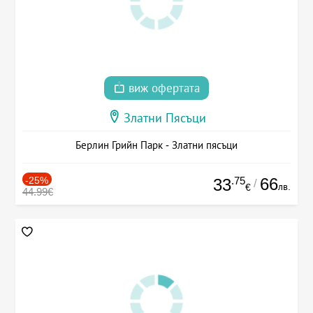
виж офертата
Златни Пясъци
Берлин Грийн Парк - Златни пясъци
-25%
.75
66
33
/
лв.
€
44.99€