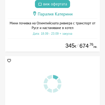
виж офертата
Паралия Катерини
Мини почивка на Олимпийската ривиера с транспорт от
Русе и настаняване в хотел
Дата: 18.09 - 23.09 + закуска
345
.76
674
/
€
лв.