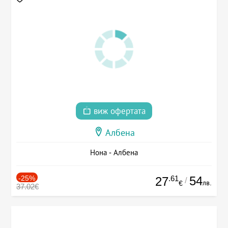
виж офертата
Албена
Нона - Албена
-25%
.61
54
27
/
лв.
€
37.02€