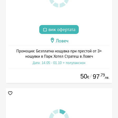
виж офертата
Ловеч
Промоция: Безплатна нощувка при престой от 3+
нощувки в Парк Хотел Стратеш в Ловеч
Дата: 14.05 - 01.10 + полупансион
50
.79
97
/
€
лв.