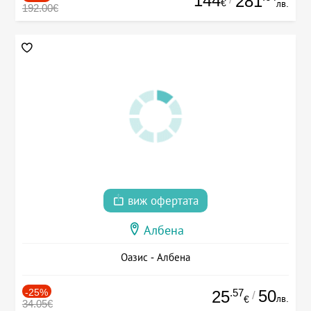
144
281
€
лв.
192.00€
виж офертата
Албена
Оазис - Албена
-25%
.57
50
25
/
лв.
€
34.05€