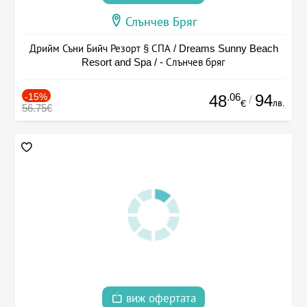
Слънчев Бряг
Дрийм Съни Бийч Резорт § СПА / Dreams Sunny Beach
Resort and Spa / - Слънчев бряг
-15%
.06
94
48
/
лв.
€
56.75€
виж офертата