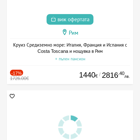
виж офертата
Рим
Круиз Средиземно море: Италия, Франция и Испания с
Costa Toscana и нощувка в Рим
+ пълен пансион
-17%
1440
.40
2816
/
€
лв.
1726.00€