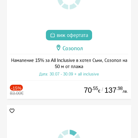
виж офертата
Созопол
Намаление 15% за All Inclusive в хотел Съни, Созопол на
50 м от плажа
Дата: 30.07 - 30.09 + all inclusive
-15%
.55
.98
70
137
/
€
лв.
83.00€