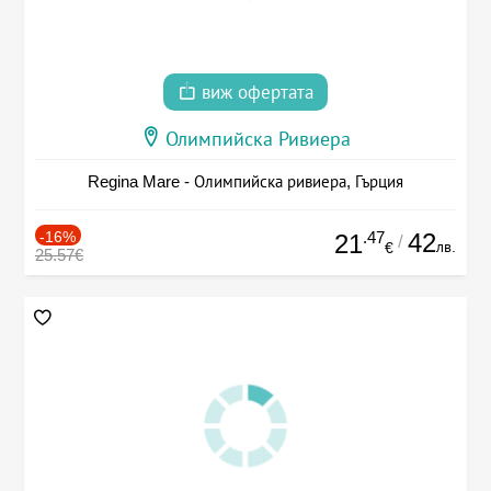
виж офертата
Олимпийска Ривиера
Regina Mare - Олимпийска ривиера, Гърция
-16%
.47
42
21
/
лв.
€
25.57€