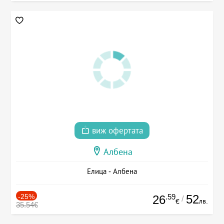
виж офертата
Албена
Елица - Албена
-25%
.59
52
26
/
лв.
€
35.54€