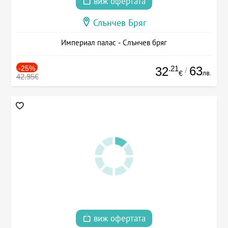
виж офертата
Слънчев Бряг
Империал палас - Слънчев бряг
-25%
.21
63
32
/
лв.
€
42.95€
виж офертата