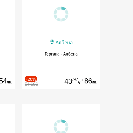
Албена
Гергана - Албена
54
-20%
.97
86
43
/
лв.
лв.
€
54.66€