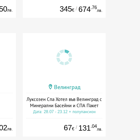
50
345
.76
674
/
лв.
€
лв.
Велинград
Луксозен Спа Хотел във Велинград с
Минерални Басейни и СПА Пакет
Дата: 28.07 - 23.12 + полупансион
02
67
.04
131
/
лв.
€
лв.