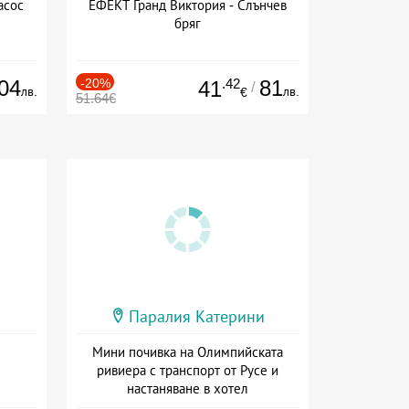
асос
ЕФЕКТ Гранд Виктория - Слънчев
бряг
04
-20%
.42
81
41
/
лв.
лв.
€
51.64€
Паралия Катерини
Мини почивка на Олимпийската
ривиера с транспорт от Русе и
настаняване в хотел
Дата: 18.09 - 23.09 + закуска