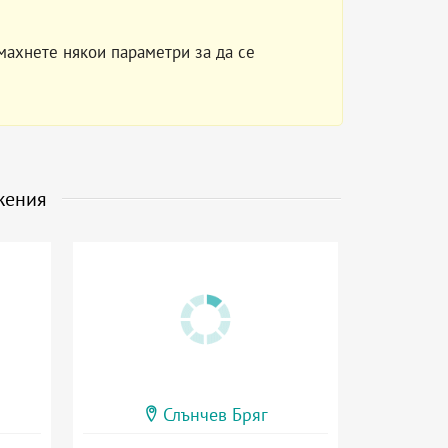
махнете някои параметри за да се
жения
Слънчев Бряг