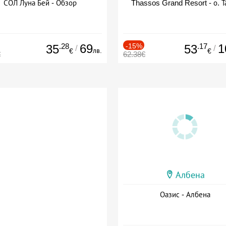
СОЛ Луна Бей - Обзор
Thassos Grand Resort - о. Т
.28
69
-15%
.17
1
35
53
/
/
лв.
€
€
€
62.38€
Албена
Оазис - Албена