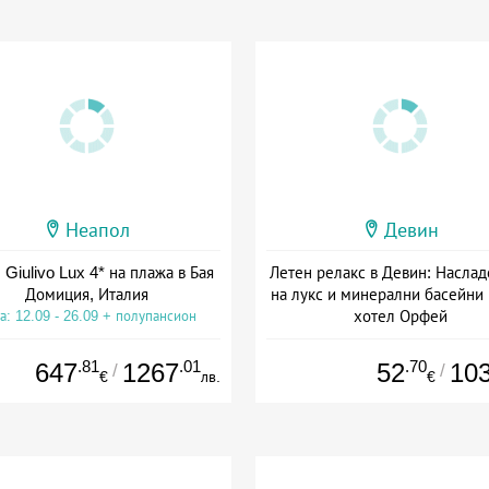
Неапол
Девин
 Giulivo Lux 4* на плажа в Бая
Летен релакс в Девин: Наслад
Домиция, Италия
на лукс и минерални басейни
хотел Орфей
а: 12.09 - 26.09 + полупансион
Дата: 06.08 - 06.09 + закуск
.81
.01
.70
647
1267
52
10
/
/
€
лв.
€