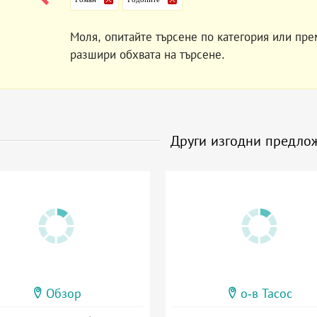
Моля, опитайте търсене по категория или пре
разшири обхвата на търсене.
Други изгодни предло
Обзор
о-в Тасос