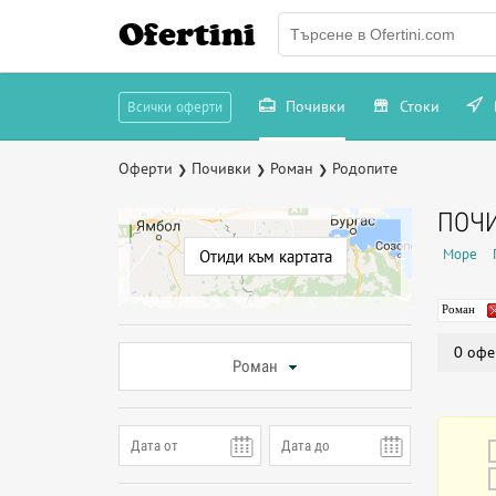
Ofertini
Почивки
Стоки
Всички оферти
Оферти
Почивки
Роман
Родопите
❯
❯
❯
ПОЧИ
Море
Отиди към картата
Роман
0 офе
Роман