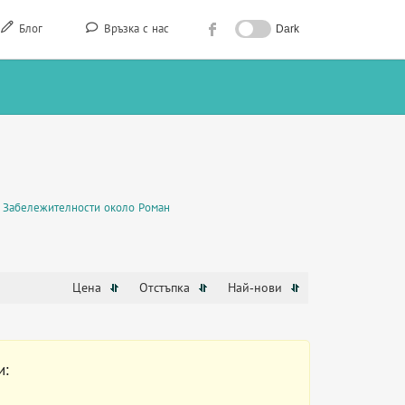
Блог
Връзка с нас
Dark
Забележителности около Роман
Цена
Отстъпка
Най-нови
и: