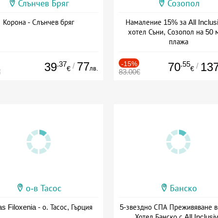
Слънчев Бряг
Созопол
Корона - Слънчев бряг
Намаление 15% за All Inclus
хотел Съни, Созопол на 50 
плажа
Дата: 30.07 - 30.09 + all inclus
.37
77
-15%
.55
39
70
13
/
/
лв.
€
€
€
83.00€
о-в Тасос
Банско
as Filoxenia - о. Тасос, Гърция
5-звездно СПА Преживяване в
Хотел Банско с All Inclusi