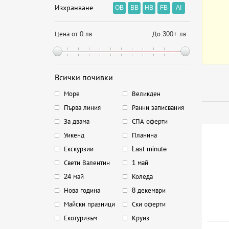
Изхранване
OB
BB
HB
FB
AI
Цена от 0 лв
До 300+ лв
Всички почивки
Море
Великден
Първа линия
Ранни записвания
За двама
СПА оферти
Уикенд
Планина
Екскурзии
Last minute
Свети Валентин
1 май
24 май
Коледа
Нова година
8 декември
Майски празници
Ски оферти
Екотуризъм
Круиз