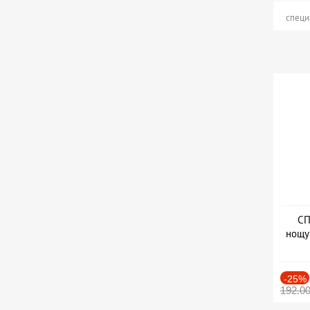
специ
СП
нощу
Дат
-25%
192.0