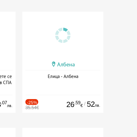
Албена
ете се
Елица - Албена
 в СПА
а
.07
-25%
.59
52
3
26
/
лв.
лв.
€
35.54€