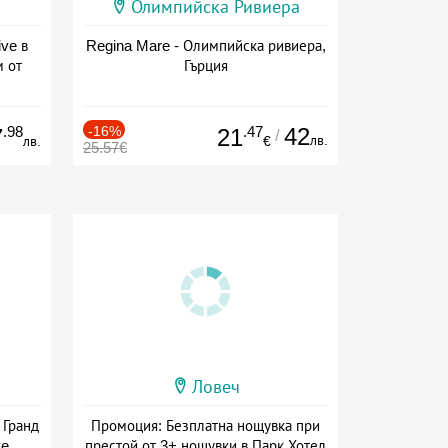
Олимпийска Ривиера
ive в
Regina Mare - Олимпийска ривиера,
м от
Гърция
ive
.98
-16%
.47
42
7
21
/
лв.
лв.
€
25.57€
Ловеч
 Гранд
Промоция: Безплатна нощувка при
ve
престой от 3+ нощувки в Парк Хотел