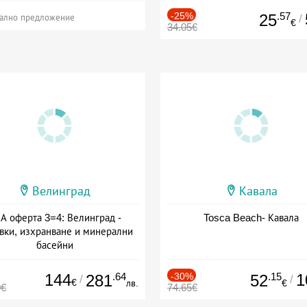
-25%
.57
25
/
ално предложение
€
34.05€
Велинград
Кавала
А оферта 3=4: Велинград -
Tosca Beach- Кавала
вки, изхранване и минерални
басейни
а: 01.07 - 30.09 + полупансион
144
.64
-30%
.15
1
281
52
/
/
€
лв.
€
0€
74.65€