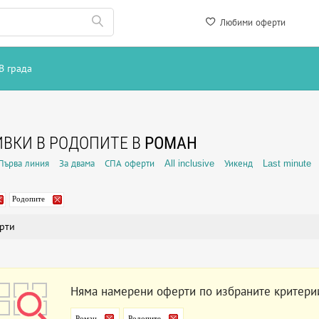
Любими оферти
В града
ВКИ В РОДОПИТЕ В
РОМАН
Първа линия
За двама
СПА оферти
All inclusive
Уикенд
Last minute
Родопите
рти
Няма намерени оферти по избраните критери
Роман
Родопите