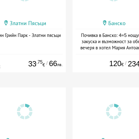
Златни Пясъци
Банско
н Грийн Парк - Златни пясъци
Почивка в Банско: 4=5 нощу
закуска и възможност за об
вечеря в хотел Мария Антоа
Дата: 16.07 - 07.09 + полупан
.75
66
120
33
23
/
/
лв.
€
€
€