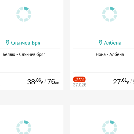
Слънчев Бряг
Албена
Белвю - Слънчев бряг
Нона - Албена
.86
76
-25%
.61
38
27
/
/
лв.
€
€
€
37.02€