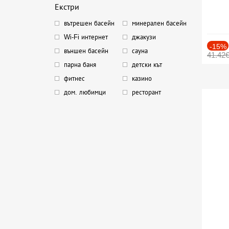
Екстри
вътрешен басейн
минерален басейн
Wi-Fi интернет
джакузи
-15%
външен басейн
сауна
41.42
парна баня
детски кът
фитнес
казино
дом. любимци
ресторант