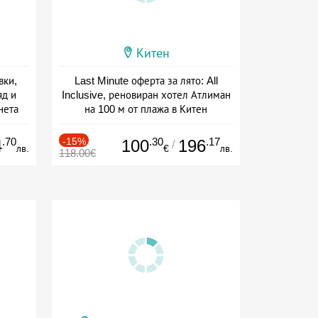
Китен
вки,
Last Minute оферта за лято: All
яд и
Inclusive, реновиран хотел Атлиман
нета
на 100 м от плажа в Китен
сион
Дата: 01.06 - 29.09 + all inclusive
.70
-15%
.30
.17
4
100
196
/
лв.
€
лв.
118.00€