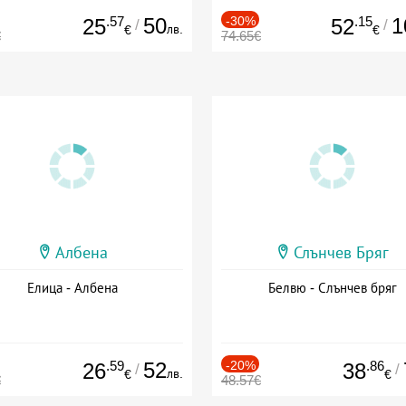
.57
50
-30%
.15
1
25
52
/
/
лв.
€
€
€
74.65€
Албена
Слънчев Бряг
Елица - Албена
Белвю - Слънчев бряг
.59
52
-20%
.86
26
38
/
/
лв.
€
€
€
48.57€