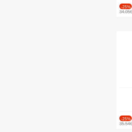
-25%
34.05
-25%
35.54