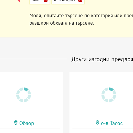
Моля, опитайте търсене по категория или пре
разшири обхвата на търсене.
Други изгодни предло
Обзор
о-в Тасос