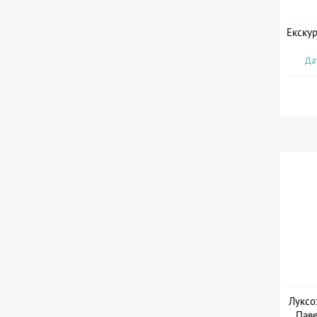
Екскур
Дат
Луксо
Паве