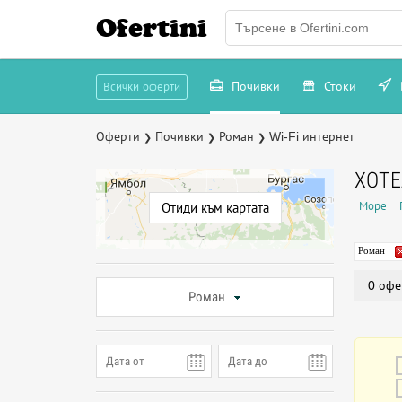
Ofertini
Почивки
Стоки
Всички оферти
Оферти
Почивки
Роман
Wi-Fi интернет
❯
❯
❯
ХОТЕ
Море
Отиди към картата
Роман
0 офе
Роман