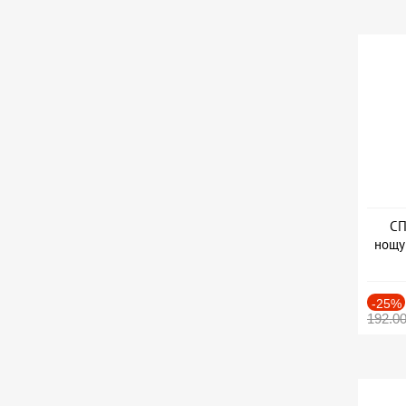
СП
нощу
Дат
-25%
192.0