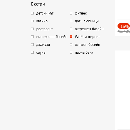
Екстри
детски кът
фитнес
казино
дом. любимци
-15%
ресторант
вътрешен басейн
41.42
минерален басейн
Wi-Fi интернет
джакузи
външен басейн
сауна
парна баня