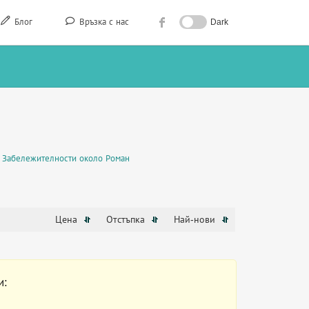
Блог
Връзка с нас
Dark
Забележителности около Роман
Цена
Отстъпка
Най-нови
и: