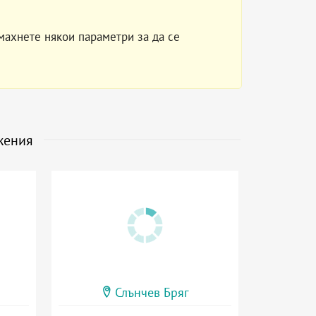
махнете някои параметри за да се
жения
Слънчев Бряг