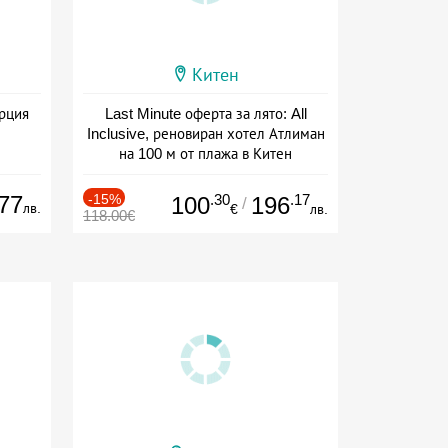
Китен
ърция
Last Minute оферта за лято: All
Inclusive, реновиран хотел Атлиман
на 100 м от плажа в Китен
Дата: 01.06 - 29.09 + all inclusive
77
-15%
.30
.17
100
196
/
лв.
€
лв.
118.00€