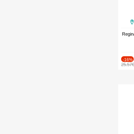
Regin
-16%
25.57