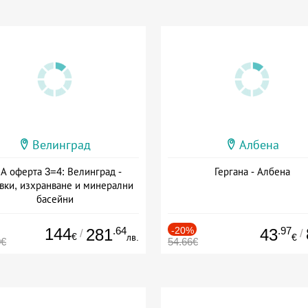
Велинград
Албена
А оферта 3=4: Велинград -
Гергана - Албена
вки, изхранване и минерални
басейни
а: 01.07 - 30.09 + полупансион
144
.64
-20%
.97
281
43
/
/
€
лв.
€
0€
54.66€