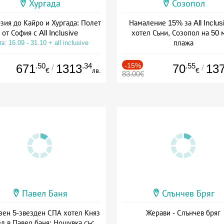
Хургада
Созопол
зия до Кайро и Хургада: Полет
Намаление 15% за All Inclus
от София с All Inclusive
хотел Съни, Созопол на 50 
плажа
а: 16.09 - 31.10 + all inclusive
Дата: 30.07 - 30.09 + all inclus
.50
.34
-15%
.55
671
1313
70
13
/
/
€
лв.
€
83.00€
Павел Баня
Слънчев Бряг
зен 5-звезден СПА хотел Княз
Жерави - Слънчев бряг
л в Павел баня: Нощувка със