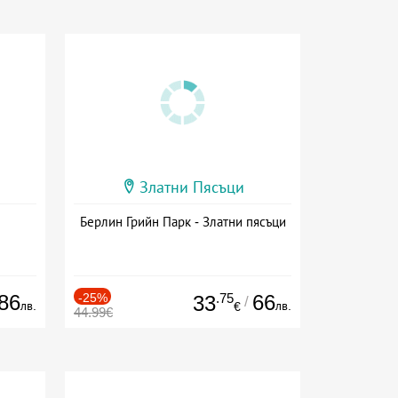
Златни Пясъци
Берлин Грийн Парк - Златни пясъци
86
-25%
.75
66
33
/
лв.
лв.
€
44.99€