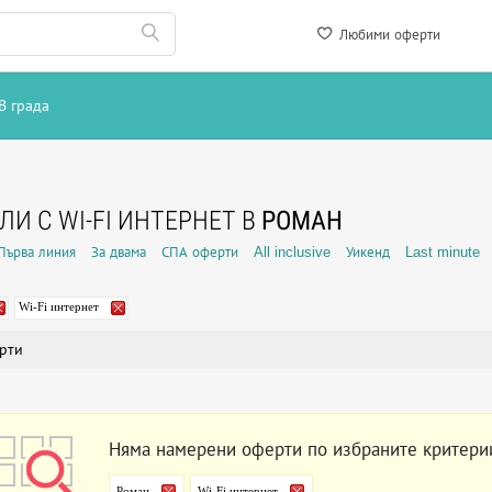
Любими оферти
В града
ЛИ С WI-FI ИНТЕРНЕТ В
РОМАН
Първа линия
За двама
СПА оферти
All inclusive
Уикенд
Last minute
Wi-Fi интернет
рти
Няма намерени оферти по избраните критери
Роман
Wi-Fi интернет