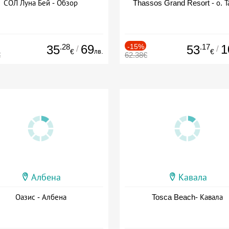
СОЛ Луна Бей - Обзор
Thassos Grand Resort - о. Т
.28
69
-15%
.17
1
35
53
/
/
лв.
€
€
€
62.38€
Албена
Кавала
Оазис - Албена
Tosca Beach- Кавала