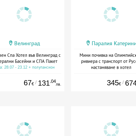
Велинград
Паралия Катерин
зен Спа Хотел във Велинград с
Мини почивка на Олимпийс
ерални Басейни и СПА Пакет
ривиера с транспорт от Рус
настаняване в хотел
а: 28.07 - 23.12 + полупансион
Дата: 18.09 - 23.09 + закуск
67
.04
345
131
67
/
/
€
€
лв.