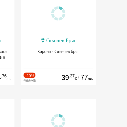
и
Слънчев Бряг
ката
Корона - Слънчев бряг
е и
а
.76
-20%
.37
77
4
39
/
лв.
лв.
€
49.08€