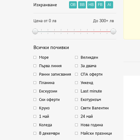
Изхранване
OB
BB
HB
FB
AI
Цена от 0 лв
До 300+ лв
Всички почивки
Море
Великден
Първа линия
За двама
Ранни записвания
СПА оферти
Планина
Уикенд
Екскурзии
Last minute
Ски оферти
Екотуризъм
Круиз
Свети Валентин
1 май
24 май
Коледа
Нова година
8 декември
Майски празници