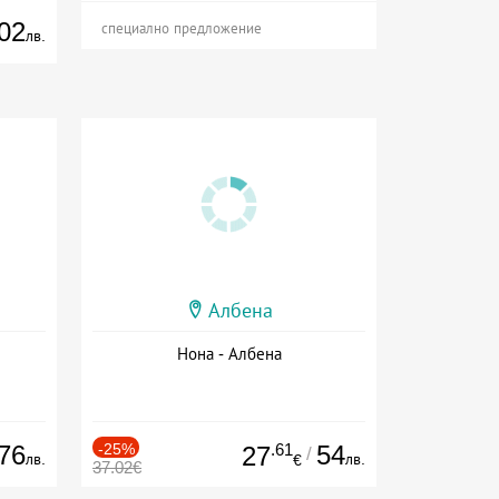
02
специално предложение
лв.
Албена
Нона - Албена
76
-25%
.61
54
27
/
лв.
лв.
€
37.02€