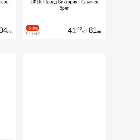
асос
ЕФЕКТ Гранд Виктория - Слънчев
бряг
04
-20%
.42
81
41
/
лв.
лв.
€
51.64€