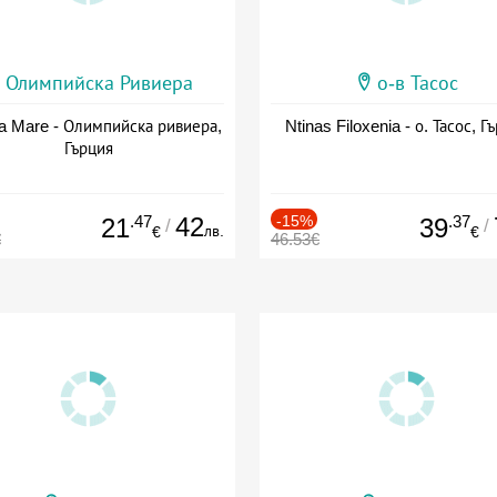
Олимпийска Ривиера
о-в Тасос
a Mare - Олимпийска ривиера,
Ntinas Filoxenia - о. Тасос, Г
Гърция
.47
42
-15%
.37
21
39
/
/
лв.
€
€
€
46.53€