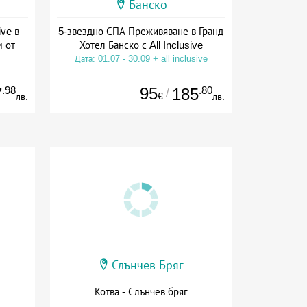
Банско
ive в
5-звездно СПА Преживяване в Гранд
м от
Хотел Банско с All Inclusive
Дата: 01.07 - 30.09 + all inclusive
ive
.98
95
.80
7
185
/
€
лв.
лв.
Слънчев Бряг
Котва - Слънчев бряг