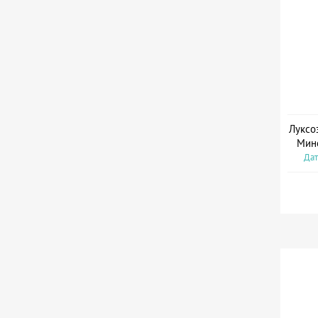
Луксо
Мин
Дат