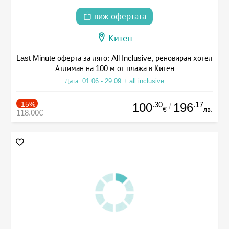
виж офертата
Китен
Last Minute оферта за лято: All Inclusive, реновиран хотел
Атлиман на 100 м от плажа в Китен
Дата: 01.06 - 29.09 + all inclusive
-15%
.30
.17
100
196
/
€
лв.
118.00€