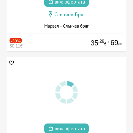
виж офертата
Слънчев Бряг
Марвел - Слънчев бряг
-30%
.28
69
35
/
лв.
€
50.11€
виж офертата