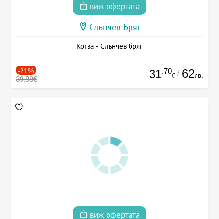
виж офертата
Слънчев Бряг
Котва - Слънчев бряг
-21%
.70
62
31
/
лв.
€
39.88€
виж офертата