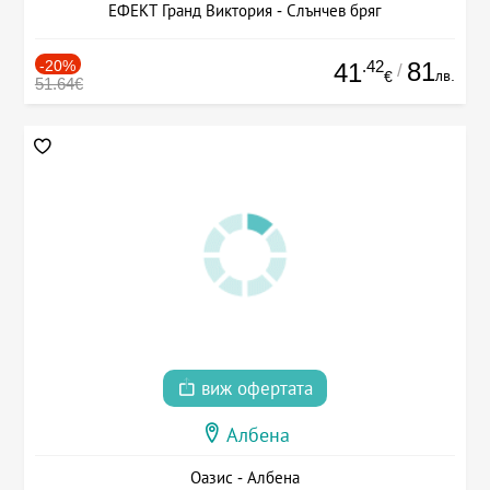
ЕФЕКТ Гранд Виктория - Слънчев бряг
-20%
.42
81
41
/
лв.
€
51.64€
виж офертата
Албена
Оазис - Албена