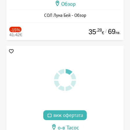
Обзор
СОЛ Луна Бей - Обзор
-15%
.28
69
35
/
лв.
€
41.42€
виж офертата
о-в Тасос