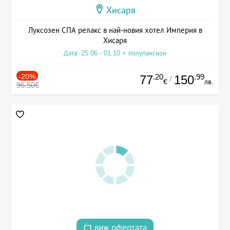
Хисаря
Луксозен СПА релакс в най-новия хотел Империя в
Хисаря
Дата: 25.06 - 01.10 + полупансион
-20%
.20
.99
77
150
/
€
лв.
96.50€
виж офертата