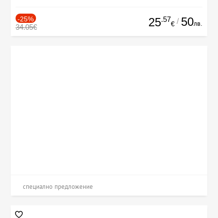
-25%
.57
50
25
/
лв.
€
34.05€
специално предложение