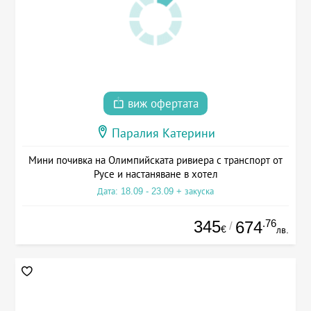
виж офертата
Паралия Катерини
Мини почивка на Олимпийската ривиера с транспорт от
Русе и настаняване в хотел
Дата: 18.09 - 23.09 + закуска
345
.76
674
/
€
лв.