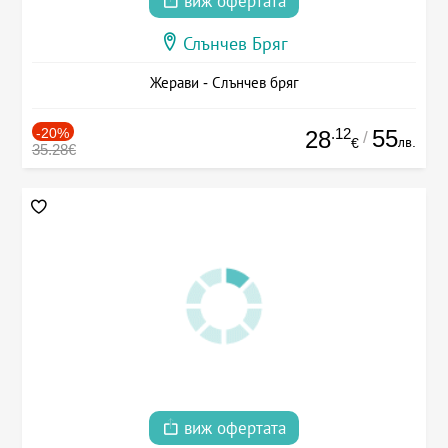
виж офертата
Слънчев Бряг
Жерави - Слънчев бряг
-20%
.12
55
28
/
лв.
€
35.28€
виж офертата