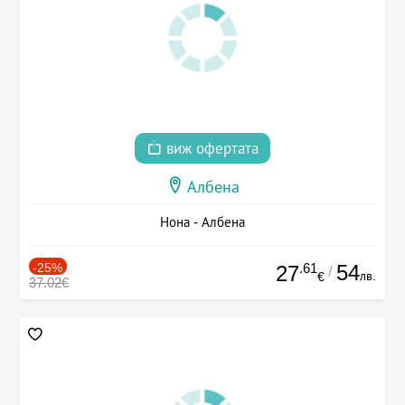
виж офертата
Албена
Нона - Албена
-25%
.61
54
27
/
лв.
€
37.02€