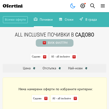
Ofertini
Почивки
Стоки
В града
Всички оферти
ALL INCLUSIVE ПОЧИВКИ В
САДОВО
ВИЖ ФИЛТРИ
Садово
AI - all inclusive
Цена
Отстъпка
Най-нови
Няма намерени оферти по избраните критерии:
Садово
AI - all inclusive