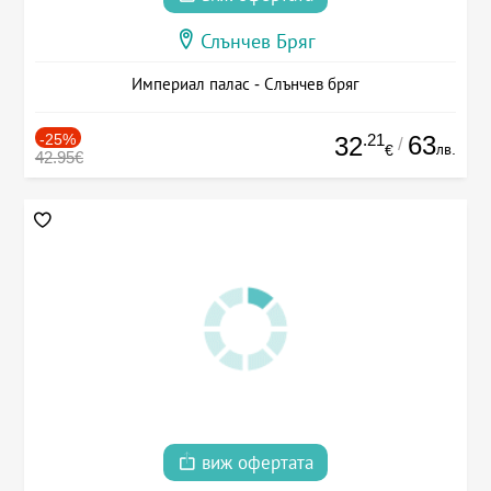
Слънчев Бряг
Империал палас - Слънчев бряг
-25%
.21
63
32
/
лв.
€
42.95€
виж офертата