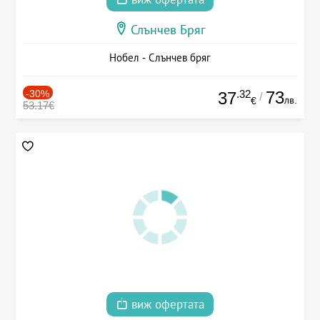
Слънчев Бряг
Нобел - Слънчев бряг
-30%
.32
73
37
/
лв.
€
53.17€
виж офертата