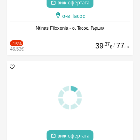
виж офертата
о-в Тасос
Ntinas Filoxenia - о. Тасос, Гърция
-15%
.37
77
39
/
лв.
€
46.53€
виж офертата