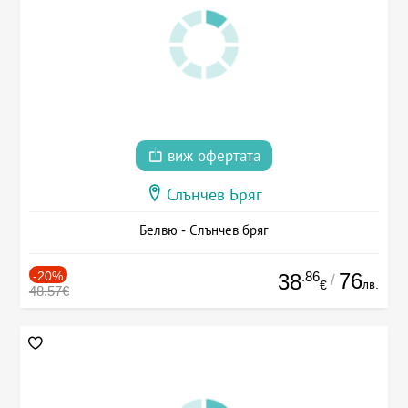
виж офертата
Слънчев Бряг
Белвю - Слънчев бряг
-20%
.86
76
38
/
лв.
€
48.57€