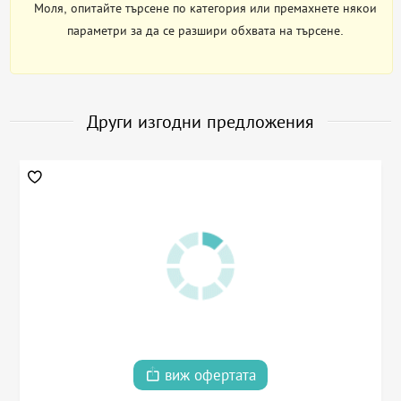
Моля, опитайте търсене по категория или премахнете някои
параметри за да се разшири обхвата на търсене.
Други изгодни предложения
виж офертата