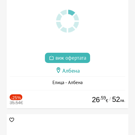
виж офертата
Албена
Елица - Албена
-25%
.59
52
26
/
лв.
€
35.54€