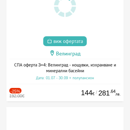
виж офертата
Велинград
СПА оферта 3=4: Велинград - нощувки, изхранване и
минерални басейни
Дата: 01.07 - 30.09 + полупансион
-25%
144
.64
281
/
€
лв.
192.00€