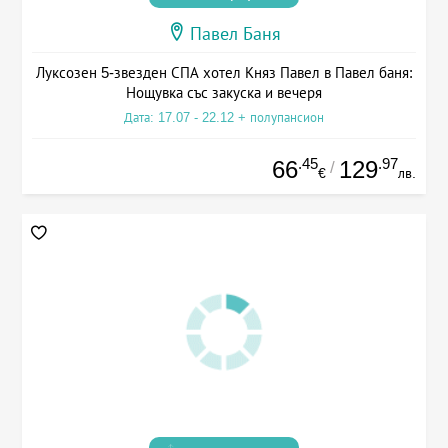
Павел Баня
Луксозен 5-звезден СПА хотел Княз Павел в Павел баня:
Нощувка със закуска и вечеря
Дата: 17.07 - 22.12 + полупансион
.45
.97
66
129
/
€
лв.