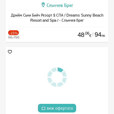
Слънчев Бряг
Дрийм Съни Бийч Резорт § СПА / Dreams Sunny Beach
Resort and Spa / - Слънчев бряг
-15%
.06
94
48
/
лв.
€
56.75€
виж офертата