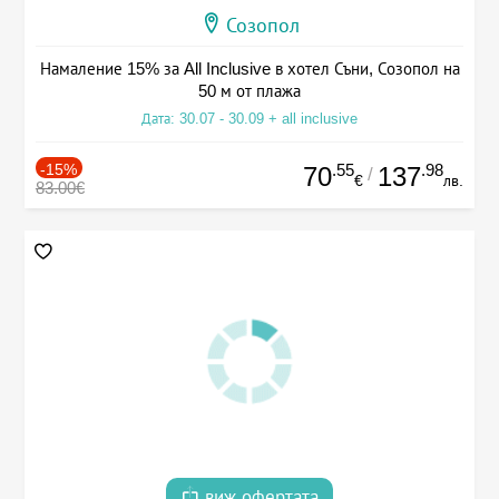
Созопол
Намаление 15% за All Inclusive в хотел Съни, Созопол на
50 м от плажа
Дата: 30.07 - 30.09 + all inclusive
-15%
.55
.98
70
137
/
€
лв.
83.00€
виж офертата