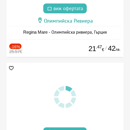
виж офертата
Олимпийска Ривиера
Regina Mare - Олимпийска ривиера, Гърция
-16%
.47
42
21
/
лв.
€
25.57€