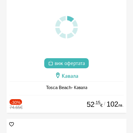
виж офертата
Кавала
Tosca Beach- Кавала
-30%
.15
102
52
/
лв.
€
74.65€