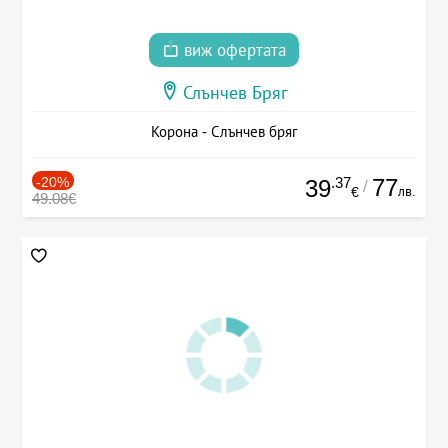
виж офертата
Слънчев Бряг
Корона - Слънчев бряг
-20%
.37
77
39
/
лв.
€
49.08€