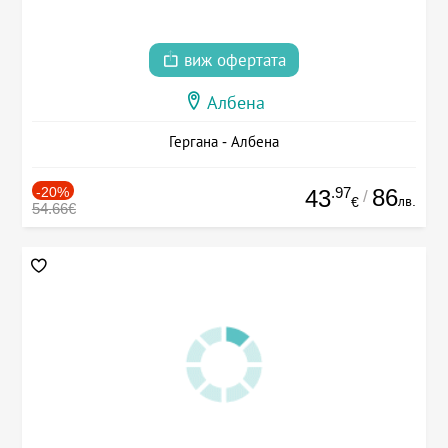
виж офертата
Албена
Гергана - Албена
-20%
.97
86
43
/
лв.
€
54.66€