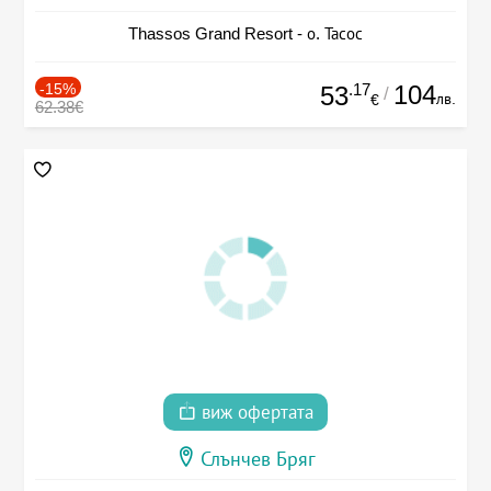
Thassos Grand Resort - о. Тасос
-15%
.17
104
53
/
лв.
€
62.38€
виж офертата
Слънчев Бряг