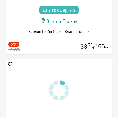
виж офертата
Златни Пясъци
Берлин Грийн Парк - Златни пясъци
-25%
.75
66
33
/
лв.
€
44.99€