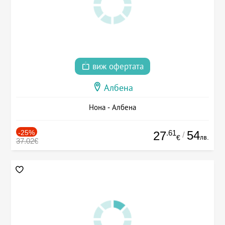
виж офертата
Албена
Нона - Албена
-25%
.61
54
27
/
лв.
€
37.02€