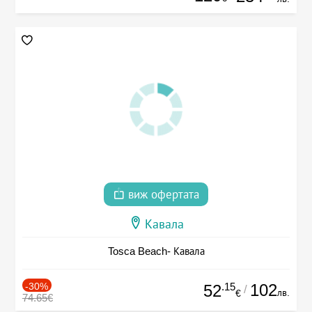
виж офертата
Кавала
Tosca Beach- Кавала
-30%
.15
102
52
/
лв.
€
74.65€