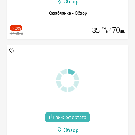
Обзор
Казабланка - Обзор
-20%
.79
70
35
/
лв.
€
44.99€
виж офертата
Обзор