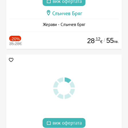
виж офертата
Слънчев Бряг
Жерави - Слънчев бряг
-20%
.12
55
28
/
лв.
€
35.28€
виж офертата