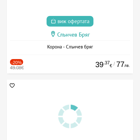
виж офертата
Слънчев Бряг
Корона - Слънчев бряг
-20%
.37
77
39
/
лв.
€
49.08€