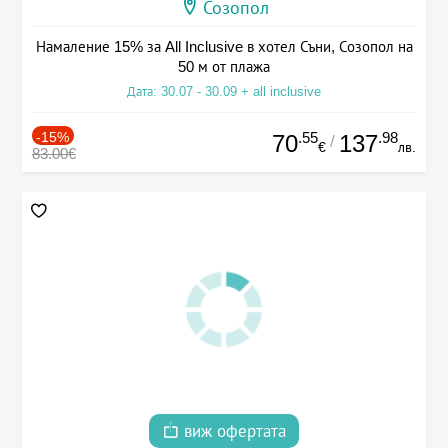
Созопол
Намаление 15% за All Inclusive в хотел Съни, Созопол на
50 м от плажа
Дата: 30.07 - 30.09 + all inclusive
-15%
.55
.98
70
137
/
€
лв.
83.00€
виж офертата