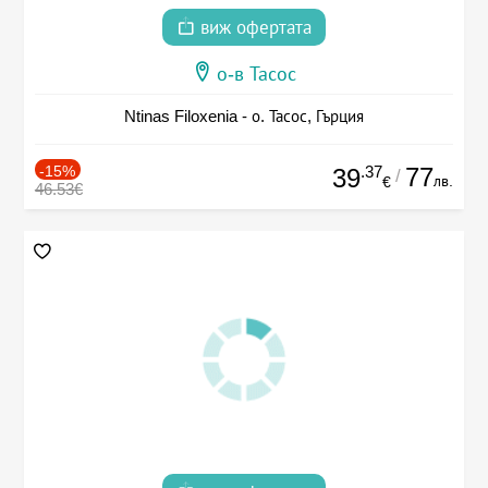
виж офертата
о-в Тасос
Ntinas Filoxenia - о. Тасос, Гърция
-15%
.37
77
39
/
лв.
€
46.53€