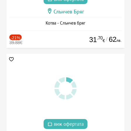
Слънчев Бряг
Котва - Слънчев бряг
-21%
.70
62
31
/
лв.
€
39.88€
виж офертата