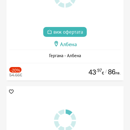
виж офертата
Албена
Гергана - Албена
-20%
.97
86
43
/
лв.
€
54.66€