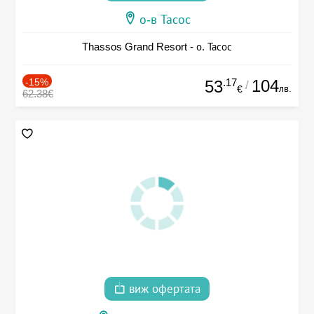
о-в Тасос
Thassos Grand Resort - о. Тасос
-15%
.17
104
53
/
лв.
€
62.38€
виж офертата