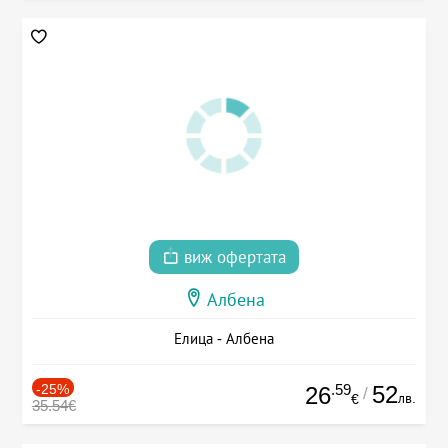
виж офертата
Албена
Елица - Албена
-25%
.59
52
26
/
лв.
€
35.54€