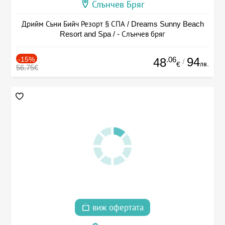
Слънчев Бряг
Дрийм Съни Бийч Резорт § СПА / Dreams Sunny Beach
Resort and Spa / - Слънчев бряг
-15%
.06
94
48
/
лв.
€
56.75€
виж офертата