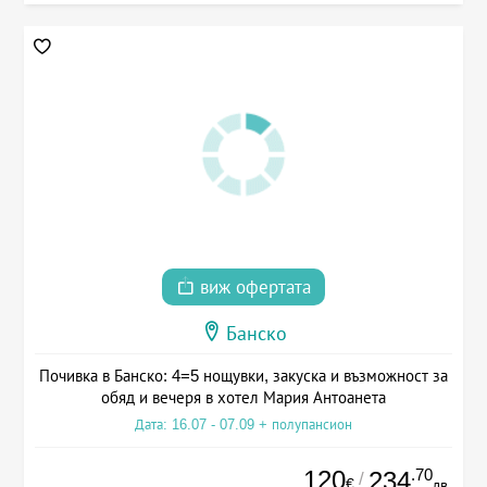
виж офертата
Банско
Почивка в Банско: 4=5 нощувки, закуска и възможност за
обяд и вечеря в хотел Мария Антоанета
Дата: 16.07 - 07.09 + полупансион
120
.70
234
/
€
лв.