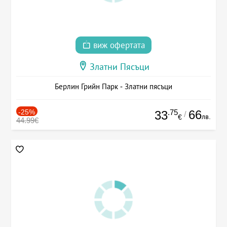
виж офертата
Златни Пясъци
Берлин Грийн Парк - Златни пясъци
-25%
.75
66
33
/
лв.
€
44.99€