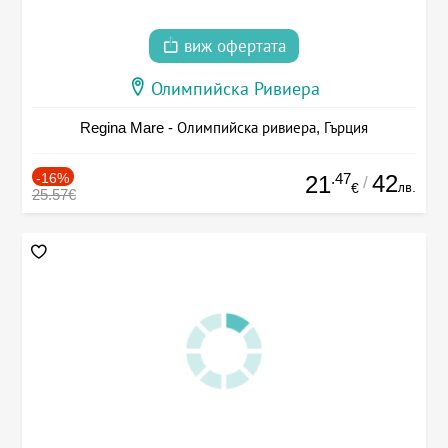
виж офертата
Олимпийска Ривиера
Regina Mare - Олимпийска ривиера, Гърция
-16%
.47
42
21
/
лв.
€
25.57€