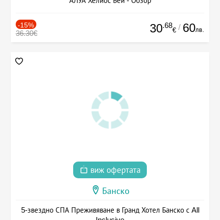
АЛУА Хелиос Бей - Обзор
-15%
.68
60
30
/
лв.
€
36.30€
виж офертата
Банско
5-звездно СПА Преживяване в Гранд Хотел Банско с All
Inclusive