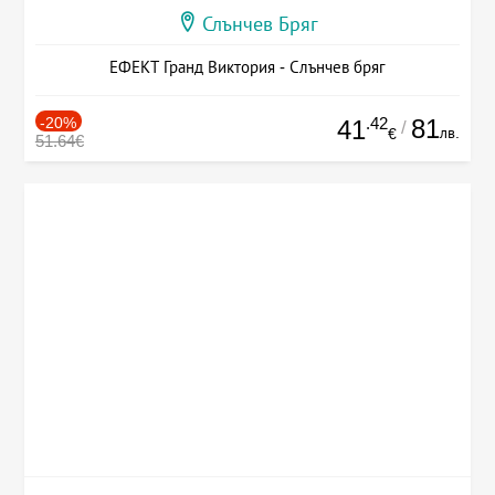
Слънчев Бряг
ЕФЕКТ Гранд Виктория - Слънчев бряг
-20%
.42
81
41
/
лв.
€
51.64€