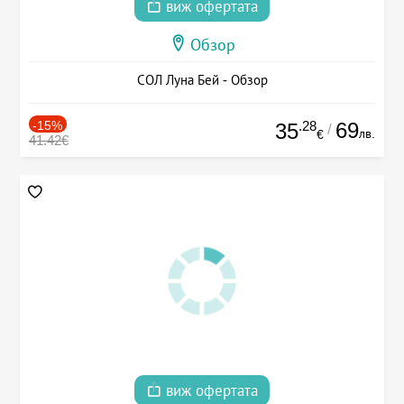
виж офертата
Обзор
СОЛ Луна Бей - Обзор
-15%
.28
69
35
/
лв.
€
41.42€
виж офертата