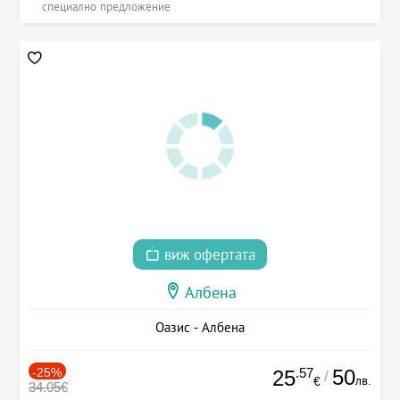
специално предложение
виж офертата
Албена
Оазис - Албена
-25%
.57
50
25
/
лв.
€
34.05€