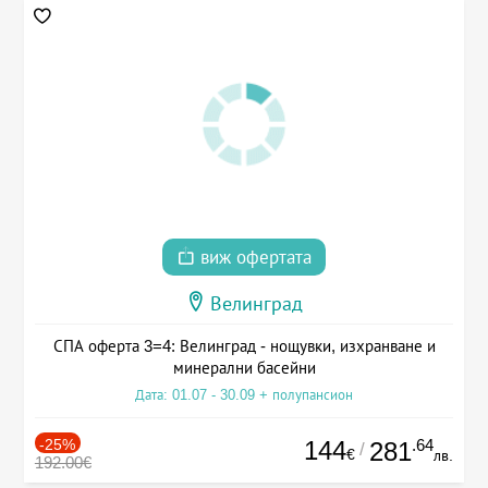
виж офертата
Велинград
СПА оферта 3=4: Велинград - нощувки, изхранване и
минерални басейни
Дата: 01.07 - 30.09 + полупансион
-25%
144
.64
281
/
€
лв.
192.00€