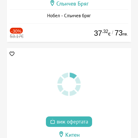
Слънчев Бряг
Нобел - Слънчев бряг
-30%
.32
73
37
/
лв.
€
53.17€
виж офертата
Китен