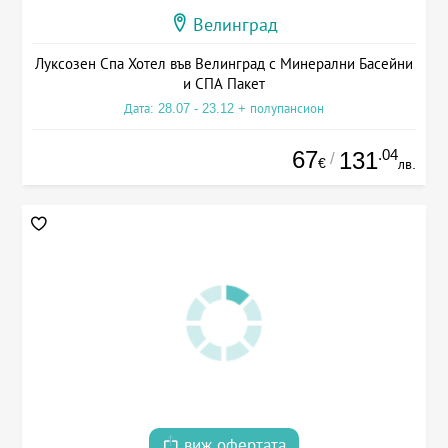
Велинград
Луксозен Спа Хотел във Велинград с Минерални Басейни
и СПА Пакет
Дата: 28.07 - 23.12 + полупансион
67
.04
131
/
€
лв.
виж офертата