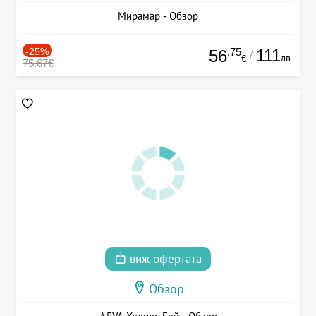
Мирамар - Обзор
-25%
.75
111
56
/
лв.
€
75.67€
виж офертата
Обзор