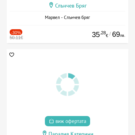
Слънчев Бряг
Марвел - Слънчев бряг
-30%
.28
69
35
/
лв.
€
50.11€
виж офертата
Паралия Катерини