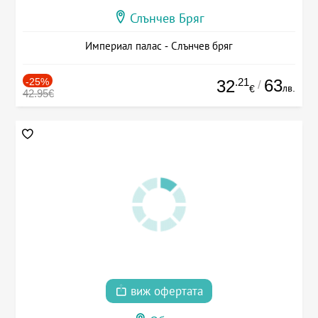
Слънчев Бряг
Империал палас - Слънчев бряг
-25%
.21
63
32
/
лв.
€
42.95€
виж офертата