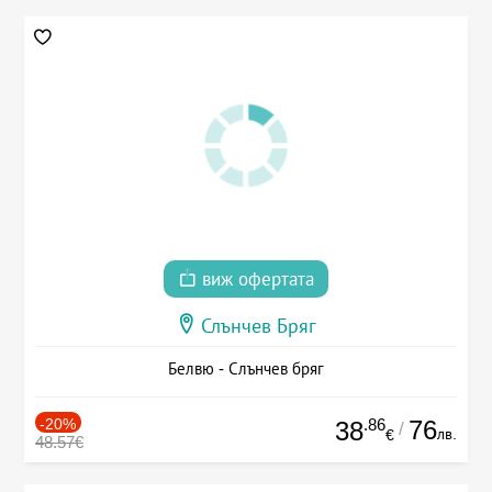
виж офертата
Слънчев Бряг
Белвю - Слънчев бряг
-20%
.86
76
38
/
лв.
€
48.57€