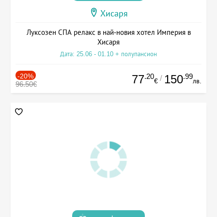
Хисаря
Луксозен СПА релакс в най-новия хотел Империя в
Хисаря
Дата: 25.06 - 01.10 + полупансион
-20%
.20
.99
77
150
/
€
лв.
96.50€