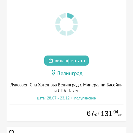
виж офертата
Велинград
Луксозен Спа Хотел във Велинград с Минерални Басейни
и СПА Пакет
Дата: 28.07 - 23.12 + полупансион
67
.04
131
/
€
лв.