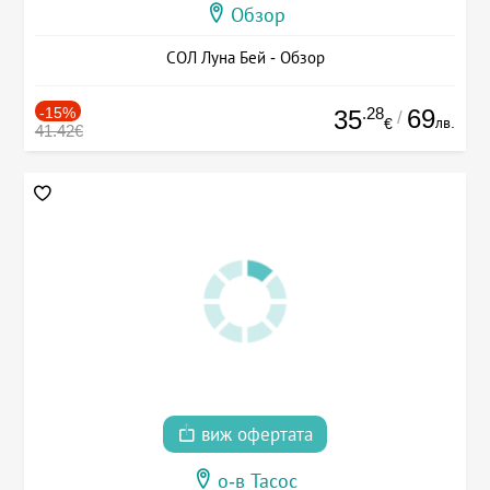
Обзор
СОЛ Луна Бей - Обзор
-15%
.28
69
35
/
лв.
€
41.42€
виж офертата
о-в Тасос