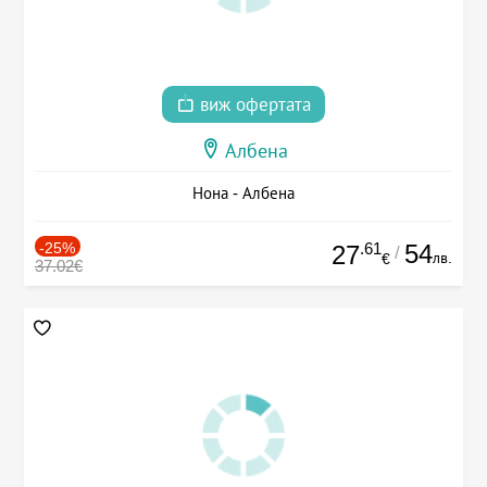
виж офертата
Албена
Нона - Албена
-25%
.61
54
27
/
лв.
€
37.02€