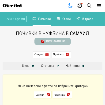
Ofertini
Почивки
Стоки
В града
Всички оферти
ПОЧИВКИ В ЧУЖБИНА В
САМУИЛ
ВИЖ ФИЛТРИ
Самуил
Чужбина
Цена
Отстъпка
Най-нови
Няма намерени оферти по избраните критерии:
Самуил
Чужбина