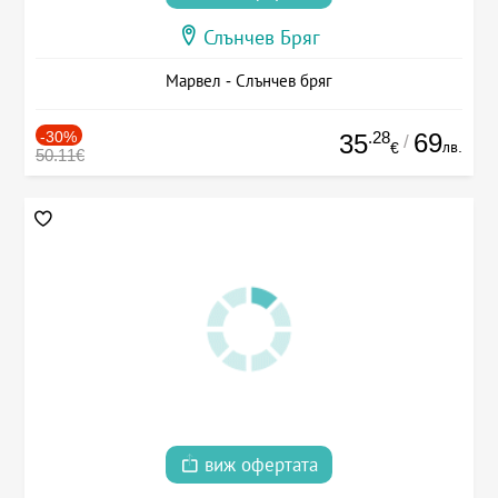
Слънчев Бряг
Марвел - Слънчев бряг
-30%
.28
69
35
/
лв.
€
50.11€
виж офертата