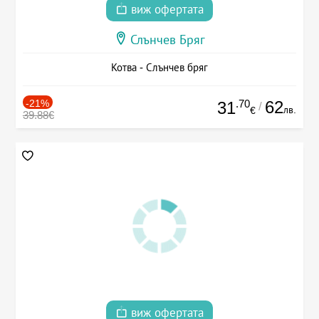
виж офертата
Слънчев Бряг
Котва - Слънчев бряг
-21%
.70
62
31
/
лв.
€
39.88€
виж офертата