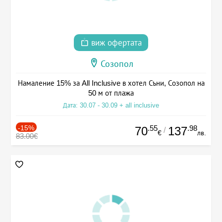
виж офертата
Созопол
Намаление 15% за All Inclusive в хотел Съни, Созопол на
50 м от плажа
Дата: 30.07 - 30.09 + all inclusive
-15%
.55
.98
70
137
/
€
лв.
83.00€