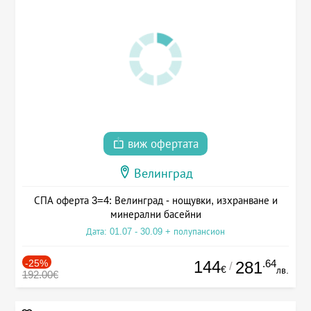
виж офертата
Велинград
СПА оферта 3=4: Велинград - нощувки, изхранване и
минерални басейни
Дата: 01.07 - 30.09 + полупансион
-25%
144
.64
281
/
€
лв.
192.00€