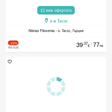
виж офертата
о-в Тасос
Ntinas Filoxenia - о. Тасос, Гърция
-15%
.37
77
39
/
лв.
€
46.53€