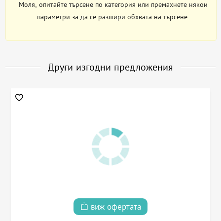
Моля, опитайте търсене по категория или премахнете някои
параметри за да се разшири обхвата на търсене.
Други изгодни предложения
виж офертата