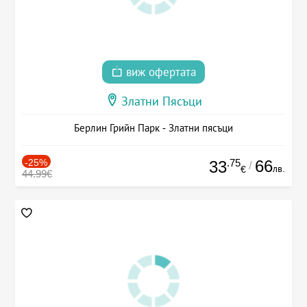
виж офертата
Златни Пясъци
Берлин Грийн Парк - Златни пясъци
-25%
.75
66
33
/
лв.
€
44.99€