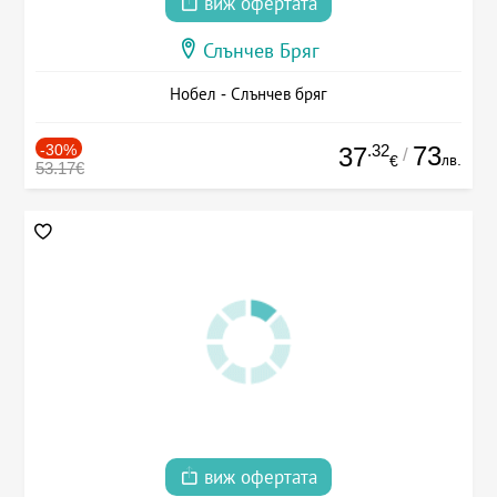
виж офертата
Слънчев Бряг
Нобел - Слънчев бряг
-30%
.32
73
37
/
лв.
€
53.17€
виж офертата