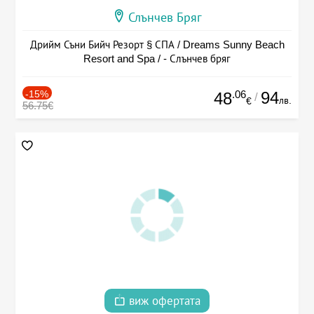
Слънчев Бряг
Дрийм Съни Бийч Резорт § СПА / Dreams Sunny Beach
Resort and Spa / - Слънчев бряг
-15%
.06
94
48
/
лв.
€
56.75€
виж офертата