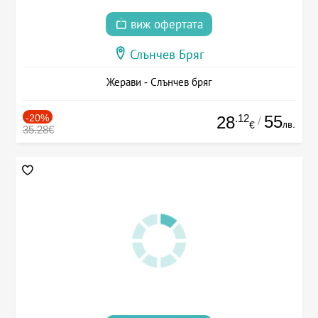
виж офертата
Слънчев Бряг
Жерави - Слънчев бряг
-20%
.12
55
28
/
лв.
€
35.28€