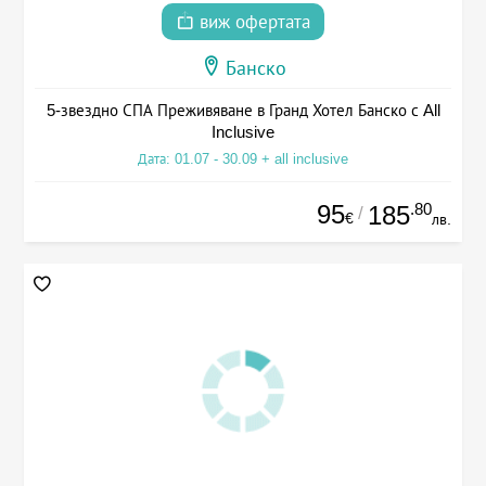
виж офертата
Банско
5-звездно СПА Преживяване в Гранд Хотел Банско с All
Inclusive
Дата: 01.07 - 30.09 + all inclusive
95
.80
185
/
€
лв.