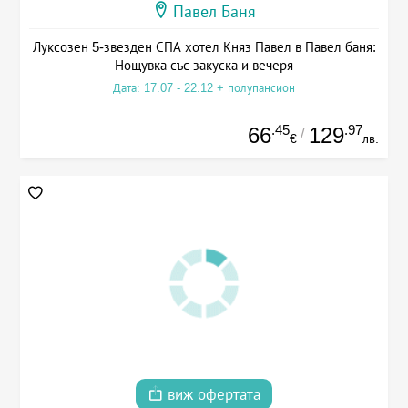
Павел Баня
Луксозен 5-звезден СПА хотел Княз Павел в Павел баня:
Нощувка със закуска и вечеря
Дата: 17.07 - 22.12 + полупансион
.45
.97
66
129
/
€
лв.
виж офертата