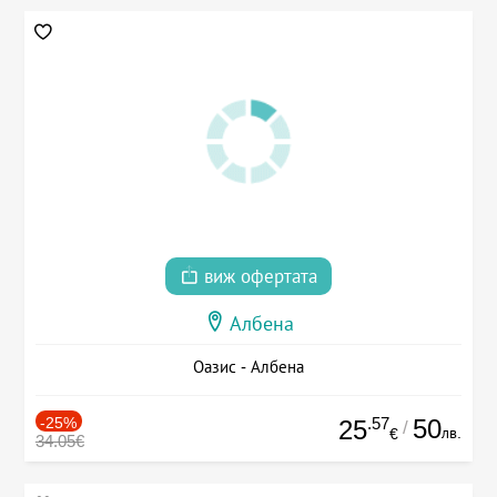
виж офертата
Албена
Оазис - Албена
-25%
.57
50
25
/
лв.
€
34.05€