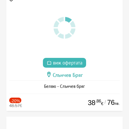
виж офертата
Слънчев Бряг
Белвю - Слънчев бряг
-20%
.86
76
38
/
лв.
€
48.57€