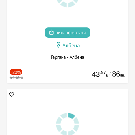
виж офертата
Албена
Гергана - Албена
-20%
.97
86
43
/
лв.
€
54.66€