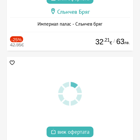
Слънчев Бряг
Империал палас - Слънчев бряг
-25%
.21
63
32
/
лв.
€
42.95€
виж офертата