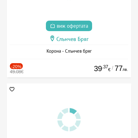
виж офертата
Слънчев Бряг
Корона - Слънчев бряг
-20%
.37
77
39
/
лв.
€
49.08€