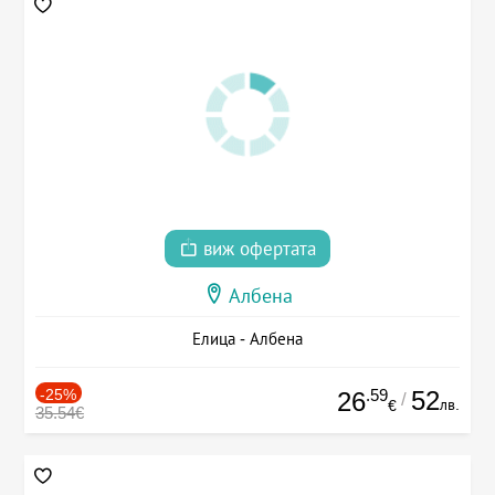
виж офертата
Албена
Елица - Албена
-25%
.59
52
26
/
лв.
€
35.54€