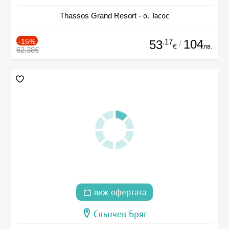
Thassos Grand Resort - о. Тасос
-15%
.17
104
53
/
лв.
€
62.38€
виж офертата
Слънчев Бряг