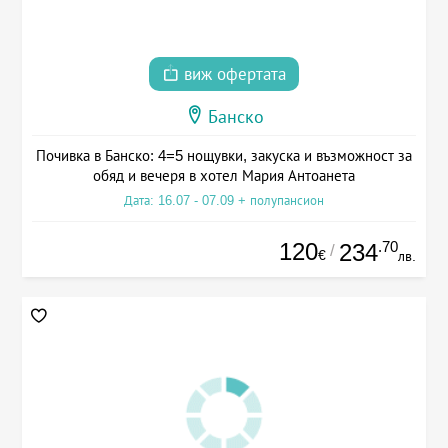
виж офертата
Банско
Почивка в Банско: 4=5 нощувки, закуска и възможност за
обяд и вечеря в хотел Мария Антоанета
Дата: 16.07 - 07.09 + полупансион
120
.70
234
/
€
лв.