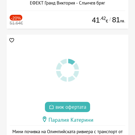
ЕФЕКТ Гранд Виктория - Слънчев бряг
-20%
.42
81
41
/
лв.
€
51.64€
виж офертата
Паралия Катерини
Мини почивка на Олимпийската ривиера с транспорт от