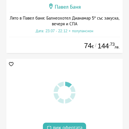
Павел Баня
Лято в Павел баня: Балнеохотел Дианамар 5* със закуска,
вечеря и СПА
Дата: 23.07 - 22.12 + полупансион
74
.73
144
/
€
лв.
виж офертата