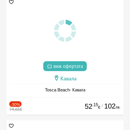
виж офертата
Кавала
Tosca Beach- Кавала
-30%
.15
102
52
/
лв.
€
74.65€