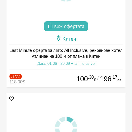
виж офертата
Китен
Last Minute оферта за лято: All Inclusive, реновиран хотел
Атлиман на 100 м от плажа в Китен
Дата: 01.06 - 29.09 + all inclusive
-15%
.30
.17
100
196
/
€
лв.
118.00€