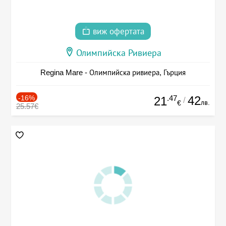
виж офертата
Олимпийска Ривиера
Regina Mare - Олимпийска ривиера, Гърция
-16%
.47
42
21
/
лв.
€
25.57€