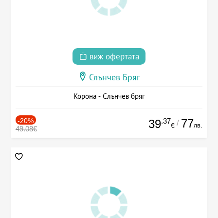
виж офертата
Слънчев Бряг
Корона - Слънчев бряг
-20%
.37
77
39
/
лв.
€
49.08€