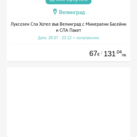
Велинград
Луксозен Спа Хотел във Велинград с Минерални Басейни
и СПА Пакет
Дата: 28.07 - 23.12 + полупансион
67
.04
131
/
€
лв.