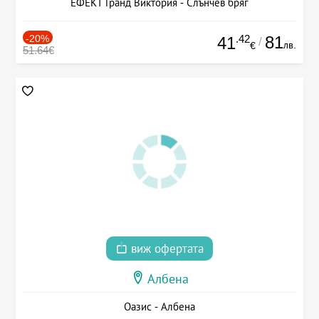
ЕФЕКТ Гранд Виктория - Слънчев бряг
-20%
.42
81
41
/
лв.
€
51.64€
виж офертата
Албена
Оазис - Албена