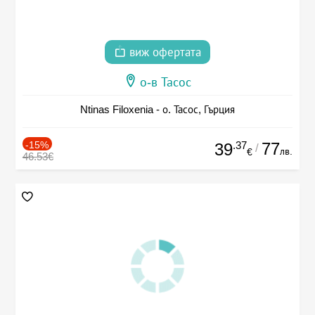
виж офертата
о-в Тасос
Ntinas Filoxenia - о. Тасос, Гърция
-15%
.37
77
39
/
лв.
€
46.53€