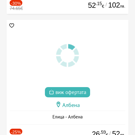
-30%
.15
102
52
/
лв.
€
74.65€
виж офертата
Албена
Елица - Албена
-25%
.59
52
26
/
лв.
€