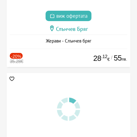
виж офертата
Слънчев Бряг
Жерави - Слънчев бряг
-20%
.12
55
28
/
лв.
€
35.28€