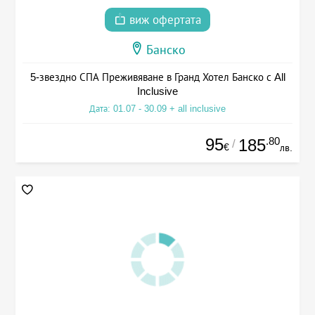
виж офертата
Банско
5-звездно СПА Преживяване в Гранд Хотел Банско с All
Inclusive
Дата: 01.07 - 30.09 + all inclusive
95
.80
185
/
€
лв.