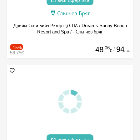
виж офертата
Слънчев Бряг
Дрийм Съни Бийч Резорт § СПА / Dreams Sunny Beach
Resort and Spa / - Слънчев бряг
-15%
.06
94
48
/
лв.
€
56.75€
виж офертата