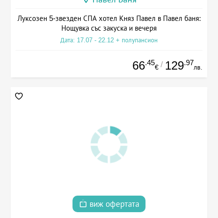
Луксозен 5-звезден СПА хотел Княз Павел в Павел баня:
Нощувка със закуска и вечеря
Дата: 17.07 - 22.12 + полупансион
.45
.97
66
129
/
€
лв.
виж офертата