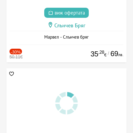
виж офертата
Слънчев Бряг
Марвел - Слънчев бряг
-30%
.28
69
35
/
лв.
€
50.11€