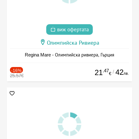
виж офертата
Олимпийска Ривиера
Regina Mare - Олимпийска ривиера, Гърция
-16%
.47
42
21
/
лв.
€
25.57€