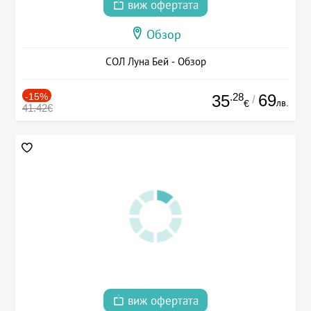
виж офертата
Обзор
СОЛ Луна Бей - Обзор
-15%
.28
69
35
/
лв.
€
41.42€
виж офертата