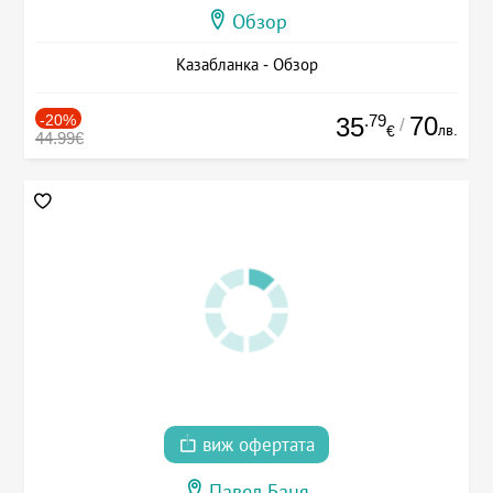
Обзор
Казабланка - Обзор
-20%
.79
70
35
/
лв.
€
44.99€
виж офертата
Павел Баня