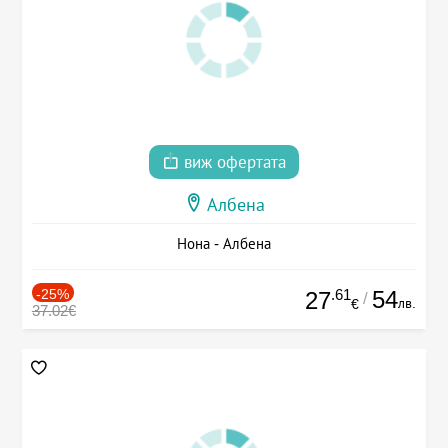
виж офертата
Албена
Нона - Албена
-25%
.61
54
27
/
лв.
€
37.02€