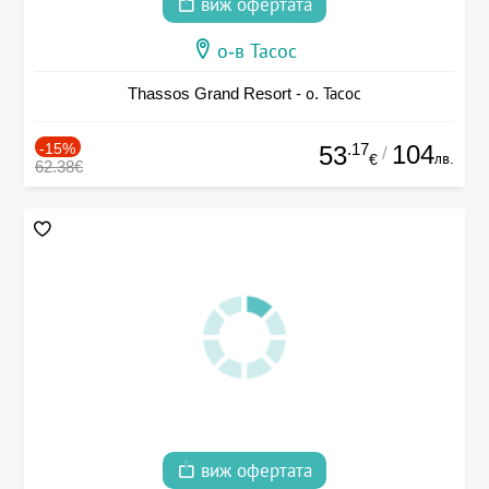
виж офертата
о-в Тасос
Thassos Grand Resort - о. Тасос
-15%
.17
104
53
/
лв.
€
62.38€
виж офертата