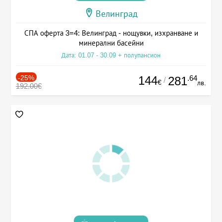
Велинград
СПА оферта 3=4: Велинград - нощувки, изхранване и
минерални басейни
Дата: 01.07 - 30.09 + полупансион
-25%
144
.64
281
/
€
лв.
192.00€