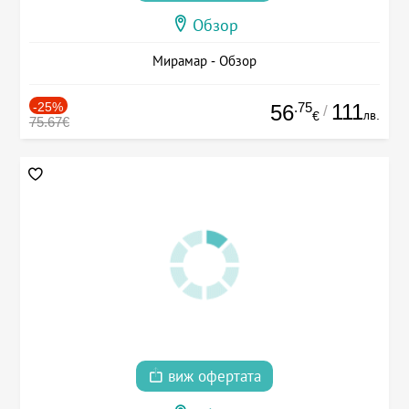
Обзор
Мирамар - Обзор
-25%
.75
111
56
/
лв.
€
75.67€
виж офертата