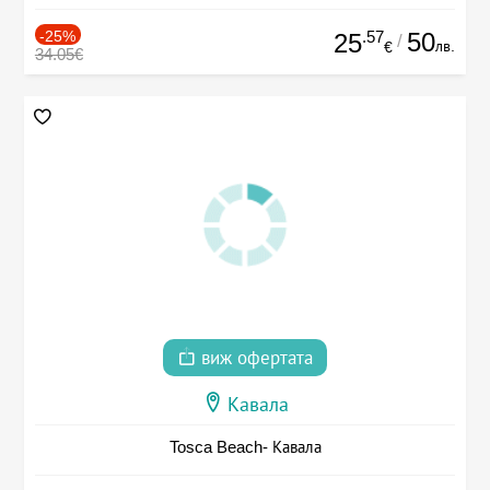
-25%
.57
50
25
/
лв.
€
34.05€
виж офертата
Кавала
Tosca Beach- Кавала