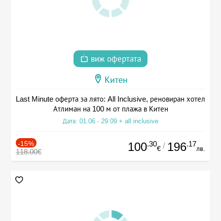
виж офертата
Китен
Last Minute оферта за лято: All Inclusive, реновиран хотел
Атлиман на 100 м от плажа в Китен
Дата: 01.06 - 29.09 + all inclusive
-15%
.30
.17
100
196
/
€
лв.
118.00€