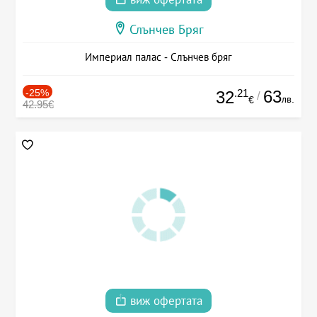
Слънчев Бряг
Империал палас - Слънчев бряг
-25%
.21
63
32
/
лв.
€
42.95€
виж офертата