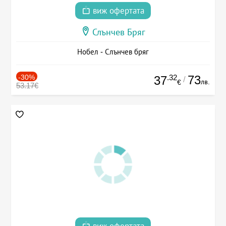
виж офертата
Слънчев Бряг
Нобел - Слънчев бряг
-30%
.32
73
37
/
лв.
€
53.17€