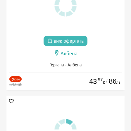
виж офертата
Албена
Гергана - Албена
-20%
.97
86
43
/
лв.
€
54.66€