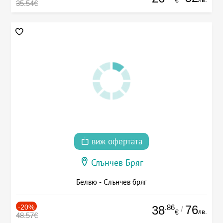
35.54€
виж офертата
Слънчев Бряг
Белвю - Слънчев бряг
-20%
.86
76
38
/
лв.
€
48.57€