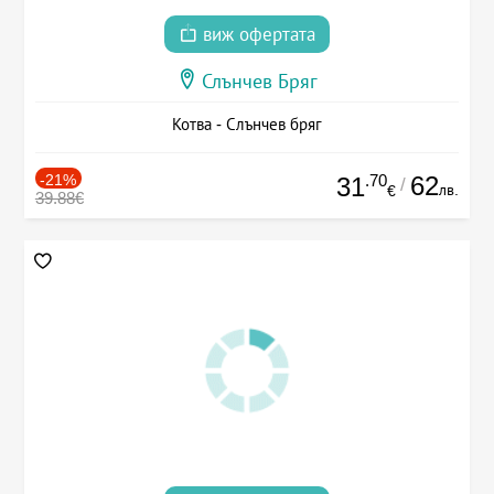
виж офертата
Слънчев Бряг
Котва - Слънчев бряг
-21%
.70
62
31
/
лв.
€
39.88€