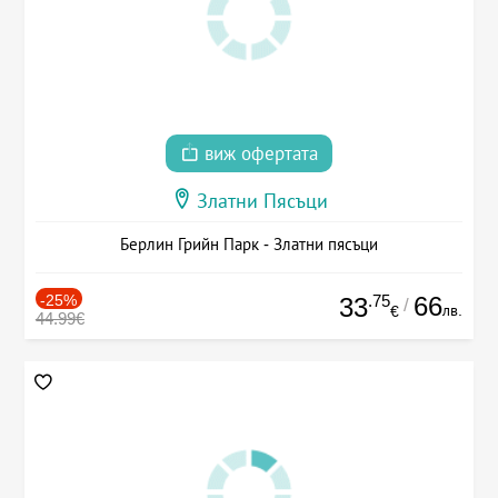
виж офертата
Златни Пясъци
Берлин Грийн Парк - Златни пясъци
-25%
.75
66
33
/
лв.
€
44.99€