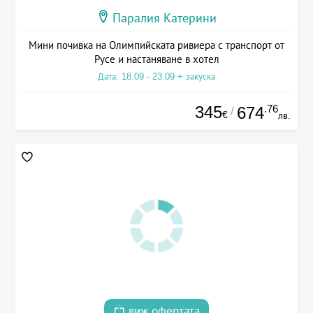
Паралия Катерини
Мини почивка на Олимпийската ривиера с транспорт от
Русе и настаняване в хотел
Дата: 18.09 - 23.09 + закуска
345
.76
674
/
€
лв.
виж офертата