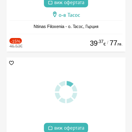
виж офертата
о-в Тасос
Ntinas Filoxenia - о. Тасос, Гърция
-15%
.37
77
39
/
лв.
€
46.53€
виж офертата