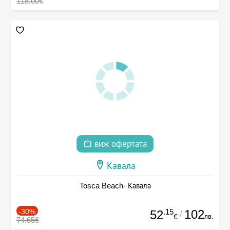
118.00€
виж офертата
Кавала
Tosca Beach- Кавала
-30%
.15
102
52
/
лв.
€
74.65€