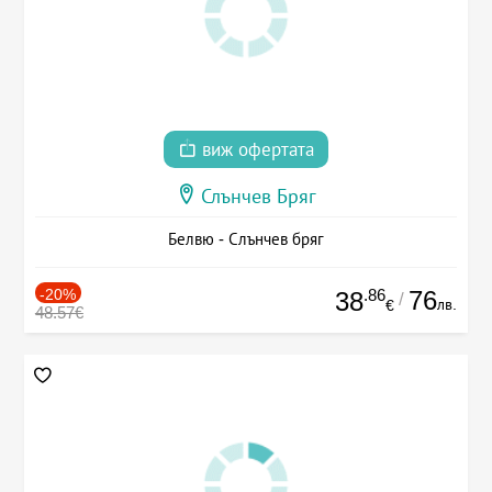
виж офертата
Слънчев Бряг
Белвю - Слънчев бряг
-20%
.86
76
38
/
лв.
€
48.57€