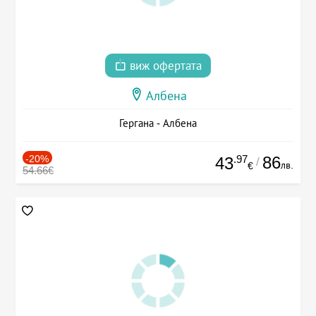
виж офертата
Албена
Гергана - Албена
-20%
.97
86
43
/
лв.
€
54.66€