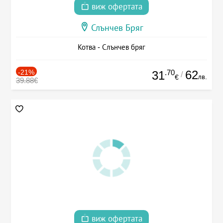
виж офертата
Слънчев Бряг
Котва - Слънчев бряг
-21%
.70
62
31
/
лв.
€
39.88€
виж офертата