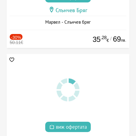
Слънчев Бряг
Марвел - Слънчев бряг
-30%
.28
69
35
/
лв.
€
50.11€
виж офертата