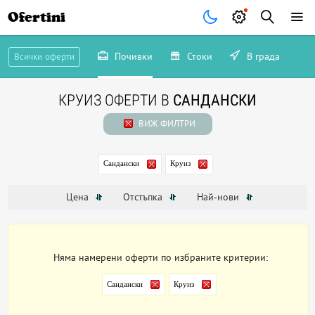
Ofertini
Почивки
Стоки
В града
Всички оферти
КРУИЗ ОФЕРТИ В
САНДАНСКИ
ВИЖ ФИЛТРИ
Сандански
Круиз
Цена
Отстъпка
Най-нови
Няма намерени оферти по избраните критерии:
Сандански
Круиз