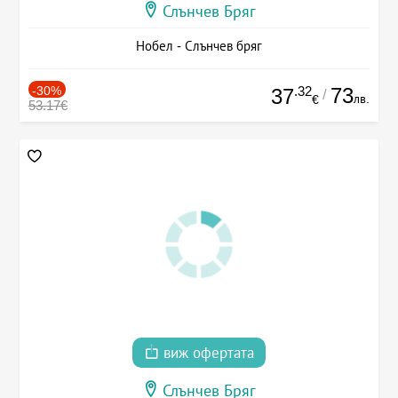
Слънчев Бряг
Нобел - Слънчев бряг
-30%
.32
73
37
/
лв.
€
53.17€
виж офертата
Слънчев Бряг