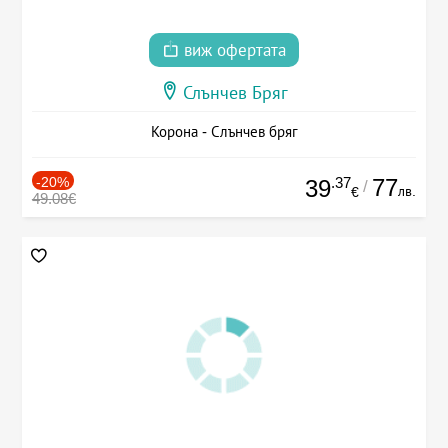
виж офертата
Слънчев Бряг
Корона - Слънчев бряг
-20%
.37
77
39
/
лв.
€
49.08€