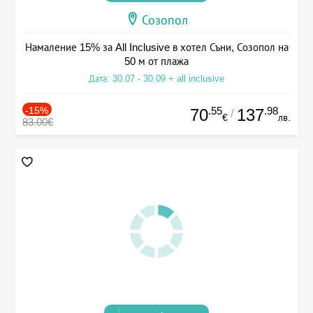
Созопол
Намаление 15% за All Inclusive в хотел Съни, Созопол на
50 м от плажа
Дата: 30.07 - 30.09 + all inclusive
-15%
.55
.98
70
137
/
€
лв.
83.00€