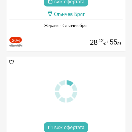
виж офертата
Слънчев Бряг
Жерави - Слънчев бряг
-20%
.12
55
28
/
лв.
€
35.28€
виж офертата