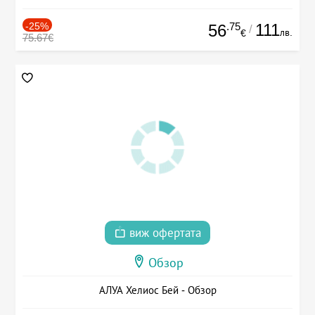
-25%
.75
111
56
/
лв.
€
75.67€
виж офертата
Обзор
АЛУА Хелиос Бей - Обзор