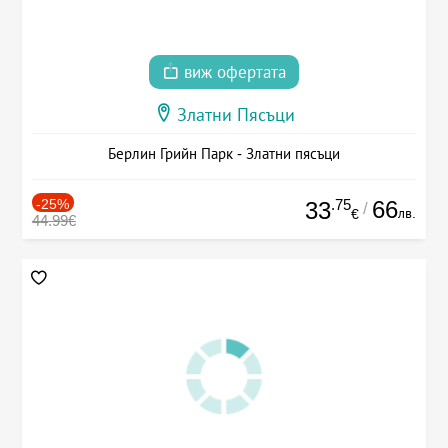
виж офертата
Златни Пясъци
Берлин Грийн Парк - Златни пясъци
-25%
.75
66
33
/
лв.
€
44.99€