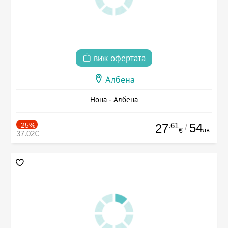
виж офертата
Албена
Нона - Албена
-25%
.61
54
27
/
лв.
€
37.02€