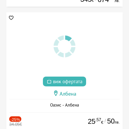
€
лв.
виж офертата
Албена
Оазис - Албена
-25%
.57
50
25
/
лв.
€
34.05€