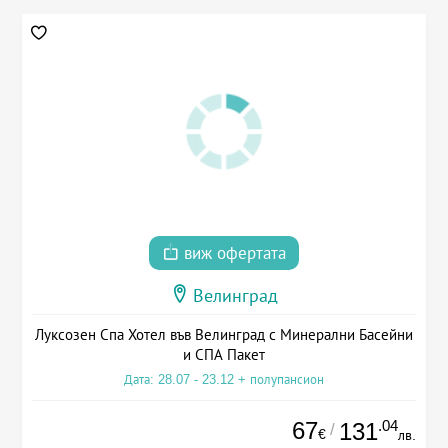
виж офертата
Велинград
Луксозен Спа Хотел във Велинград с Минерални Басейни
и СПА Пакет
Дата: 28.07 - 23.12 + полупансион
67
.04
131
/
€
лв.