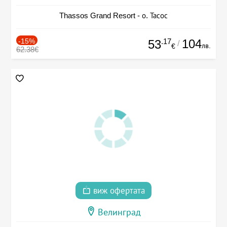
Thassos Grand Resort - о. Тасос
-15%
.17
104
53
/
лв.
€
62.38€
виж офертата
Велинград