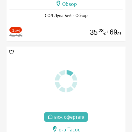
Обзор
СОЛ Луна Бей - Обзор
-15%
.28
69
35
/
лв.
€
41.42€
виж офертата
о-в Тасос