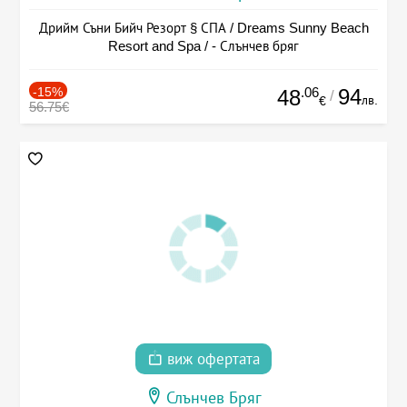
Дрийм Съни Бийч Резорт § СПА / Dreams Sunny Beach
Resort and Spa / - Слънчев бряг
-15%
.06
94
48
/
лв.
€
56.75€
виж офертата
Слънчев Бряг