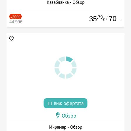
Казабланка - Обзор
-20%
.79
70
35
/
лв.
€
44.99€
виж офертата
Обзор
Мирамар - Обзор