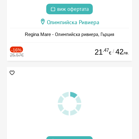
виж офертата
Олимпийска Ривиера
Regina Mare - Олимпийска ривиера, Гърция
-16%
.47
42
21
/
лв.
€
25.57€