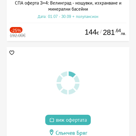
СПА оферта 3=4: Велинград - нощувки, изхранване и
минерални басейни
Дата: 01.07 - 30.09 + полупансион
-25%
144
.64
281
/
€
лв.
192.00€
виж офертата
Слънчев Бряг