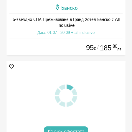
Банско
5-звездно СПА Преживяване в Гранд Хотел Банско с All
Inclusive
Дата: 01.07 - 30.09 + all inclusive
95
.80
185
/
€
лв.
виж офертата