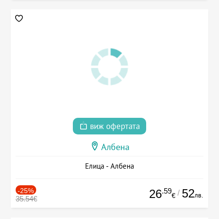
виж офертата
Албена
Елица - Албена
-25%
.59
52
26
/
лв.
€
35.54€