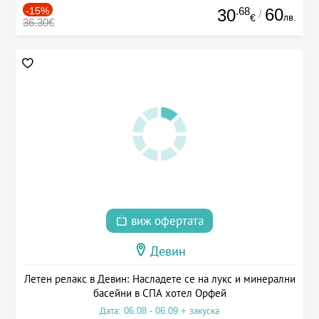
-15%
.68
60
30
/
лв.
€
36.30€
виж офертата
Девин
Летен релакс в Девин: Насладете се на лукс и минерални
басейни в СПА хотел Орфей
Дата: 06.08 - 06.09 + закуска