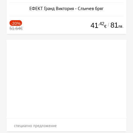
ЕФЕКТ Гранд Виктория - Слънчев бряг
-20%
.42
81
41
/
лв.
€
51.64€
специално предложение