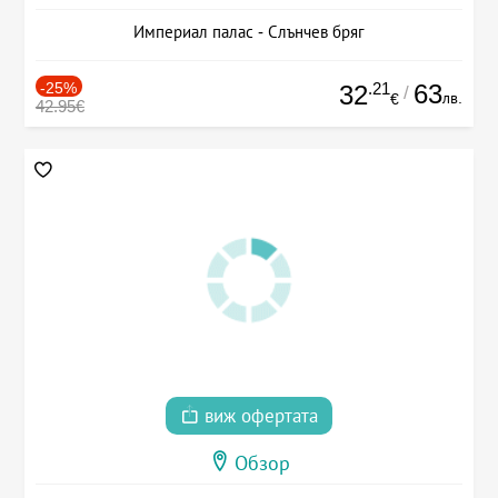
Империал палас - Слънчев бряг
-25%
.21
63
32
/
лв.
€
42.95€
виж офертата
Обзор