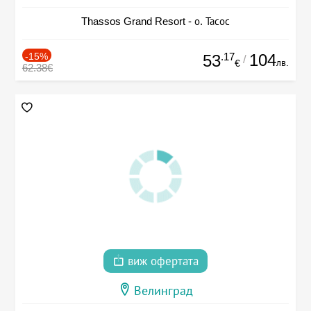
Thassos Grand Resort - о. Тасос
-15%
.17
104
53
/
лв.
€
62.38€
виж офертата
Велинград