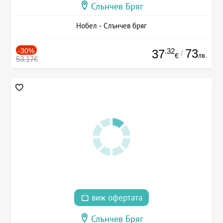
Слънчев Бряг
Нобел - Слънчев бряг
-30%
.32
73
37
/
лв.
€
53.17€
виж офертата
Слънчев Бряг