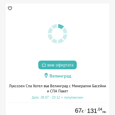
виж офертата
Велинград
Луксозен Спа Хотел във Велинград с Минерални Басейни
и СПА Пакет
Дата: 28.07 - 23.12 + полупансион
67
.04
131
/
€
лв.