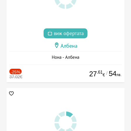
виж офертата
Албена
Нона - Албена
-25%
.61
54
27
/
лв.
€
37.02€