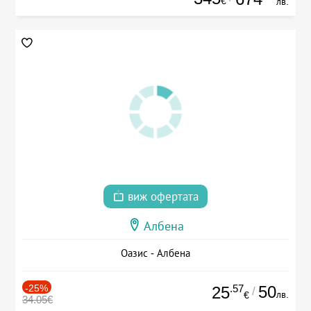
€
лв.
виж офертата
Албена
Оазис - Албена
-25%
.57
50
25
/
лв.
€
34.05€