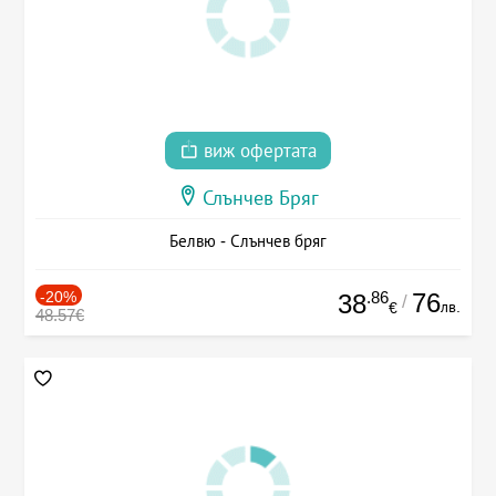
виж офертата
Слънчев Бряг
Белвю - Слънчев бряг
-20%
.86
76
38
/
лв.
€
48.57€