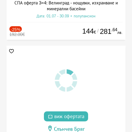
СПА оферта 3=4: Велинград - нощувки, изхранване и
минерални басейни
Дата: 01.07 - 30.09 + полупансион
-25%
144
.64
281
/
€
лв.
192.00€
виж офертата
Слънчев Бряг