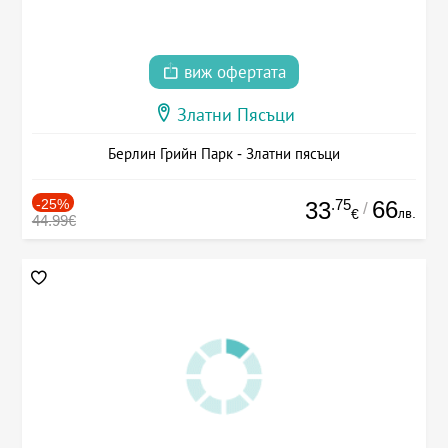
виж офертата
Златни Пясъци
Берлин Грийн Парк - Златни пясъци
-25%
.75
66
33
/
лв.
€
44.99€