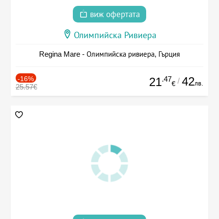
виж офертата
Олимпийска Ривиера
Regina Mare - Олимпийска ривиера, Гърция
-16%
.47
42
21
/
лв.
€
25.57€