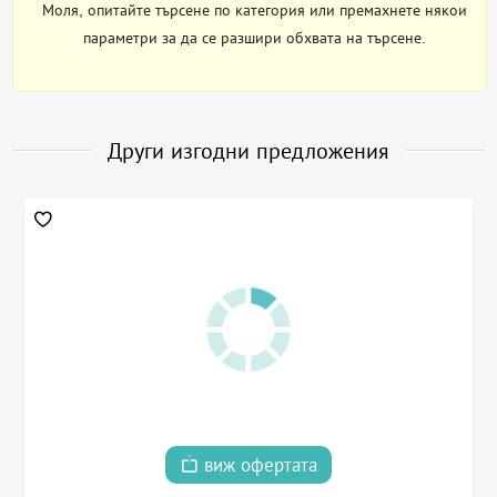
Моля, опитайте търсене по категория или премахнете някои
параметри за да се разшири обхвата на търсене.
Други изгодни предложения
виж офертата