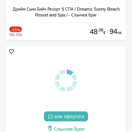
Дрийм Съни Бийч Резорт § СПА / Dreams Sunny Beach
Resort and Spa / - Слънчев бряг
-15%
.06
94
48
/
лв.
€
56.75€
виж офертата
Слънчев Бряг