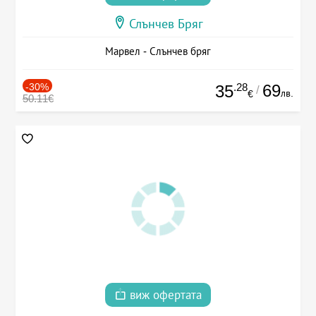
Слънчев Бряг
Марвел - Слънчев бряг
-30%
.28
69
35
/
лв.
€
50.11€
виж офертата