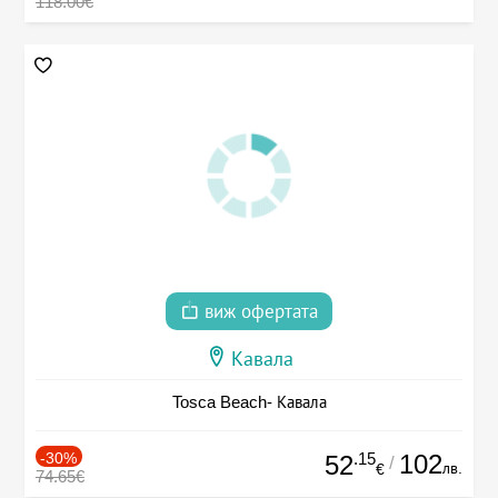
118.00€
виж офертата
Кавала
Tosca Beach- Кавала
-30%
.15
102
52
/
лв.
€
74.65€