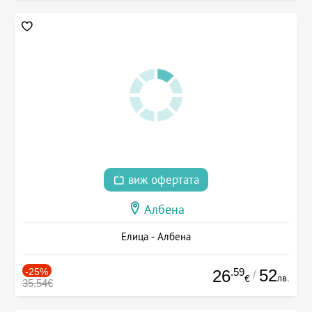
виж офертата
Албена
Елица - Албена
-25%
.59
52
26
/
лв.
€
35.54€