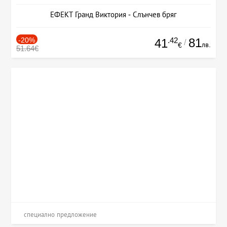
ЕФЕКТ Гранд Виктория - Слънчев бряг
-20%
.42
81
41
/
лв.
€
51.64€
специално предложение