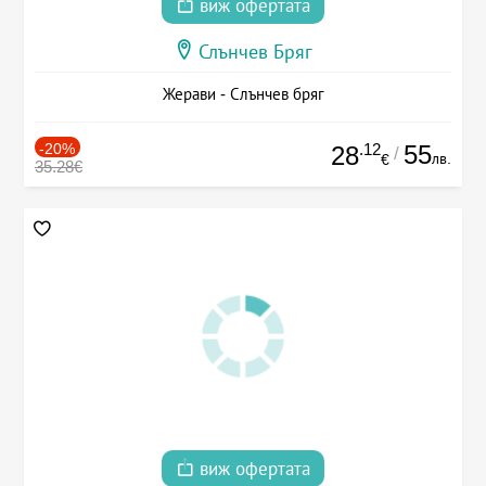
виж офертата
Слънчев Бряг
Жерави - Слънчев бряг
-20%
.12
55
28
/
лв.
€
35.28€
виж офертата