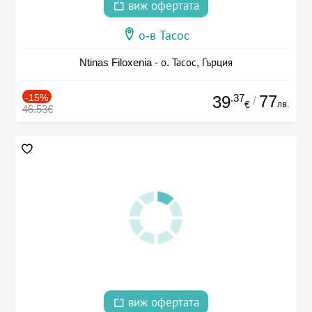
виж офертата
о-в Тасос
Ntinas Filoxenia - о. Тасос, Гърция
-15%
.37
77
39
/
лв.
€
46.53€
виж офертата