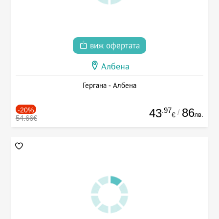
виж офертата
Албена
Гергана - Албена
-20%
.97
86
43
/
лв.
€
54.66€