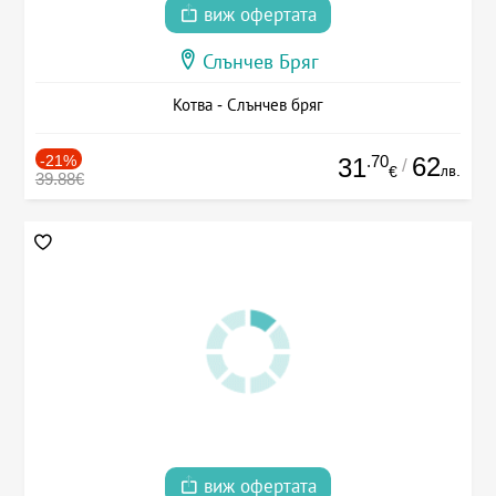
виж офертата
Слънчев Бряг
Котва - Слънчев бряг
-21%
.70
62
31
/
лв.
€
39.88€
виж офертата