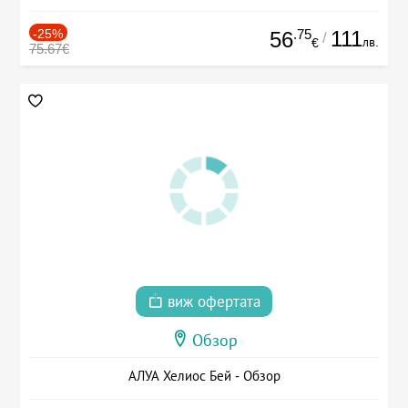
-25%
.75
111
56
/
лв.
€
75.67€
виж офертата
Обзор
АЛУА Хелиос Бей - Обзор