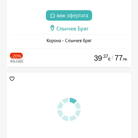
виж офертата
Слънчев Бряг
Корона - Слънчев бряг
-20%
.37
77
39
/
лв.
€
49.08€