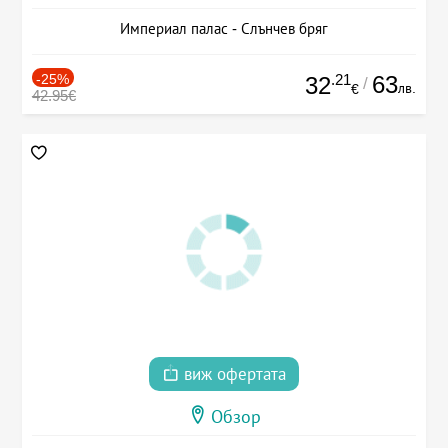
Империал палас - Слънчев бряг
-25%
.21
63
32
/
лв.
€
42.95€
виж офертата
Обзор