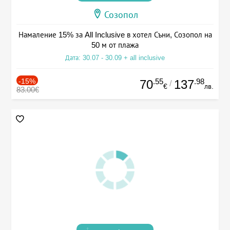
Созопол
Намаление 15% за All Inclusive в хотел Съни, Созопол на
50 м от плажа
Дата: 30.07 - 30.09 + all inclusive
-15%
.55
.98
70
137
/
€
лв.
83.00€