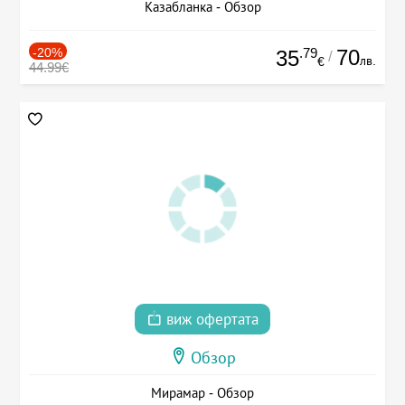
Казабланка - Обзор
-20%
.79
70
35
/
лв.
€
44.99€
виж офертата
Обзор
Мирамар - Обзор