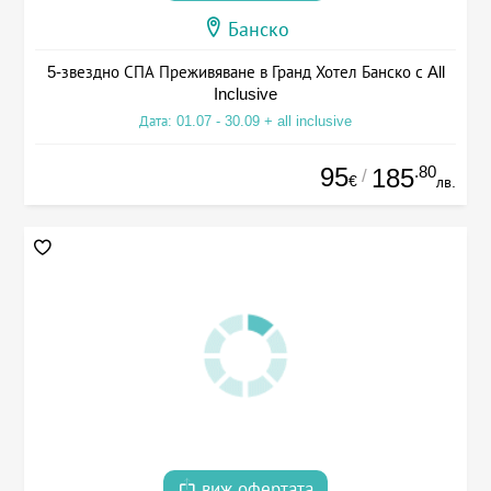
Банско
5-звездно СПА Преживяване в Гранд Хотел Банско с All
Inclusive
Дата: 01.07 - 30.09 + all inclusive
95
.80
185
/
€
лв.
виж офертата