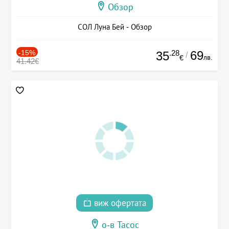
Обзор
СОЛ Луна Бей - Обзор
-15%
.28
69
35
/
лв.
€
41.42€
виж офертата
о-в Тасос