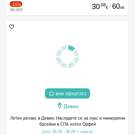
-15%
.68
60
30
/
лв.
€
36.30€
виж офертата
Девин
Летен релакс в Девин: Насладете се на лукс и минерални
басейни в СПА хотел Орфей
Дата: 06.08 - 06.09 + закуска