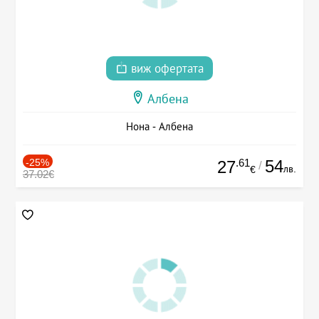
виж офертата
Албена
Нона - Албена
-25%
.61
54
27
/
лв.
€
37.02€