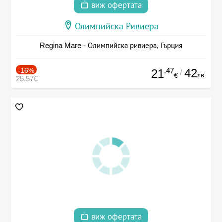
виж офертата
Олимпийска Ривиера
Regina Mare - Олимпийска ривиера, Гърция
-16%
.47
42
21
/
лв.
€
25.57€
виж офертата