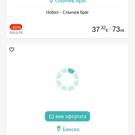
Слънчев Бряг
Нобел - Слънчев бряг
-30%
.32
73
37
/
лв.
€
53.17€
виж офертата
Банско