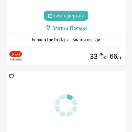
виж офертата
Златни Пясъци
Берлин Грийн Парк - Златни пясъци
-25%
.75
66
33
/
лв.
€
44.99€