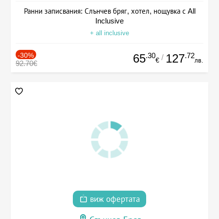
Ранни записвания: Слънчев бряг, хотел, нощувка с All
Inclusive
+ all inclusive
-30%
.30
.72
65
127
/
€
лв.
92.70€
виж офертата