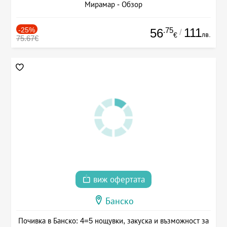
Мирамар - Обзор
-25%
.75
111
56
/
лв.
€
75.67€
виж офертата
Банско
Почивка в Банско: 4=5 нощувки, закуска и възможност за