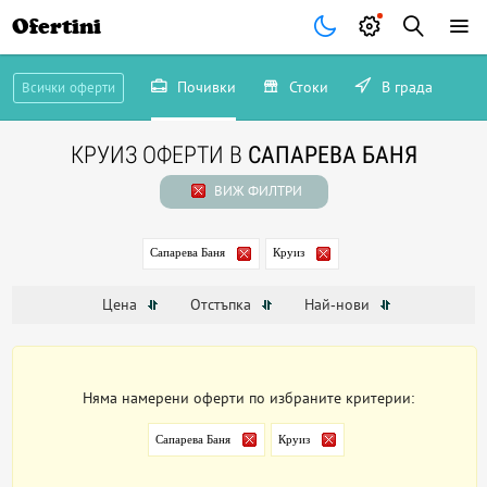
Ofertini
Почивки
Стоки
В града
Всички оферти
КРУИЗ ОФЕРТИ В
САПАРЕВА БАНЯ
ВИЖ ФИЛТРИ
Сапарева Баня
Круиз
Цена
Отстъпка
Най-нови
Няма намерени оферти по избраните критерии:
Сапарева Баня
Круиз