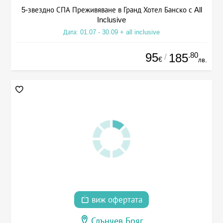
5-звездно СПА Преживяване в Гранд Хотел Банско с All
Inclusive
Дата: 01.07 - 30.09 + all inclusive
95
.80
185
/
€
лв.
виж офертата
Слънчев Бряг