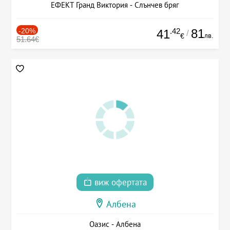
ЕФЕКТ Гранд Виктория - Слънчев бряг
-20%
.42
81
41
/
лв.
€
51.64€
виж офертата
Албена
Оазис - Албена