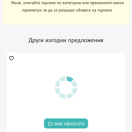
Моля, опитайте търсене по категория или премахнете някои
параметри за да се разшири обхвата на търсене.
Други изгодни предложения
виж офертата