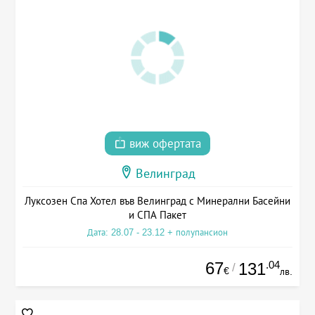
виж офертата
Велинград
Луксозен Спа Хотел във Велинград с Минерални Басейни
и СПА Пакет
Дата: 28.07 - 23.12 + полупансион
67
.04
131
/
€
лв.