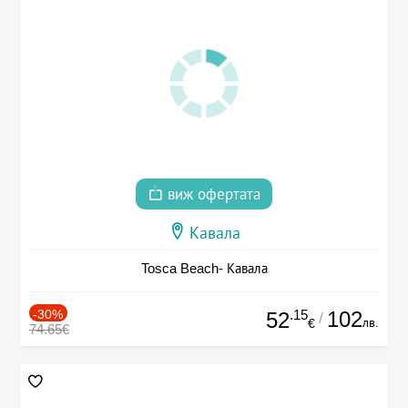
виж офертата
Кавала
Tosca Beach- Кавала
-30%
.15
102
52
/
лв.
€
74.65€