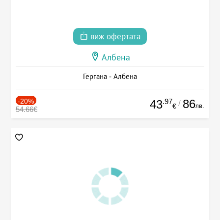
виж офертата
Албена
Гергана - Албена
-20%
.97
86
43
/
лв.
€
54.66€