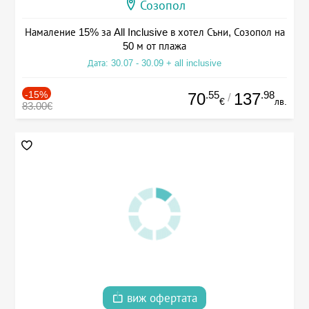
Созопол
Намаление 15% за All Inclusive в хотел Съни, Созопол на
50 м от плажа
Дата: 30.07 - 30.09 + all inclusive
-15%
.55
.98
70
137
/
€
лв.
83.00€
виж офертата