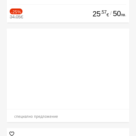
-25%
.57
50
25
/
лв.
€
34.05€
специално предложение