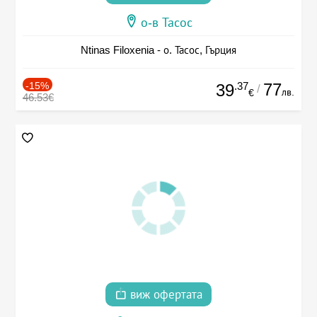
о-в Тасос
Ntinas Filoxenia - о. Тасос, Гърция
-15%
.37
77
39
/
лв.
€
46.53€
виж офертата