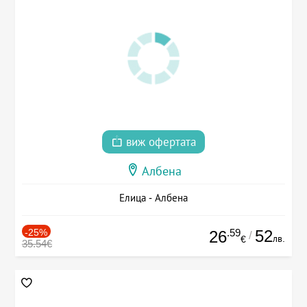
виж офертата
Албена
Елица - Албена
-25%
.59
52
26
/
лв.
€
35.54€