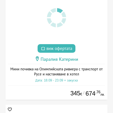
виж офертата
Паралия Катерини
Мини почивка на Олимпийската ривиера с транспорт от
Русе и настаняване в хотел
Дата: 18.09 - 23.09 + закуска
345
.76
674
/
€
лв.