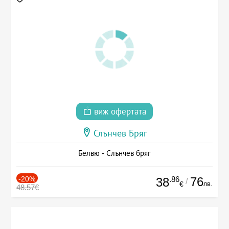
виж офертата
Слънчев Бряг
Белвю - Слънчев бряг
-20%
.86
76
38
/
лв.
€
48.57€