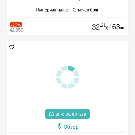
Империал палас - Слънчев бряг
-25%
.21
63
32
/
лв.
€
42.95€
виж офертата
Обзор