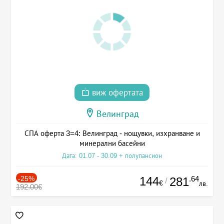
виж офертата
Велинград
СПА оферта 3=4: Велинград - нощувки, изхранване и
минерални басейни
Дата: 01.07 - 30.09 + полупансион
-25%
144
.64
281
/
€
лв.
192.00€