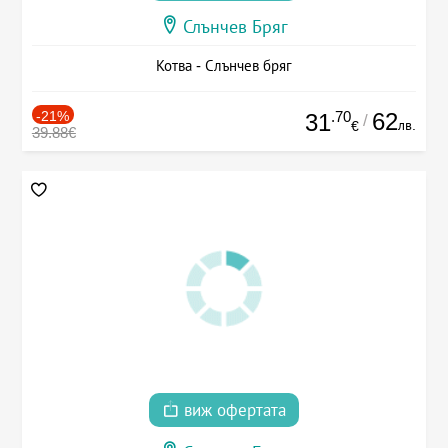
Слънчев Бряг
Котва - Слънчев бряг
-21%
.70
62
31
/
лв.
€
39.88€
виж офертата