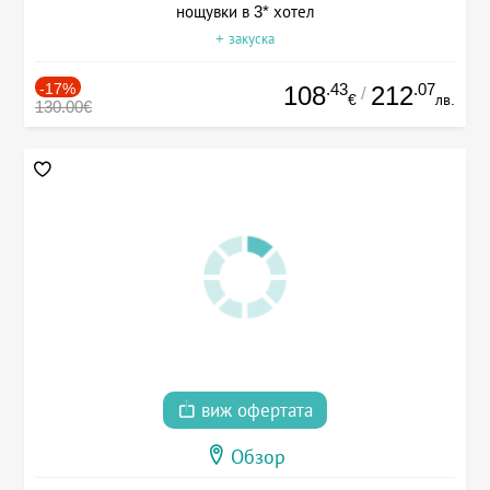
нощувки в 3* хотел
+ закуска
-17%
.43
.07
108
212
/
€
лв.
130.00€
виж офертата
Обзор