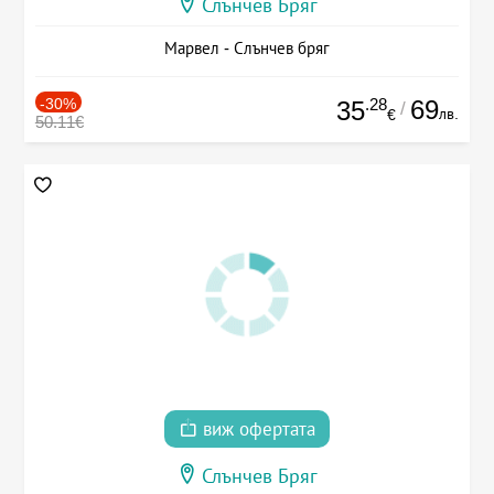
Слънчев Бряг
Марвел - Слънчев бряг
-30%
.28
69
35
/
лв.
€
50.11€
виж офертата
Слънчев Бряг