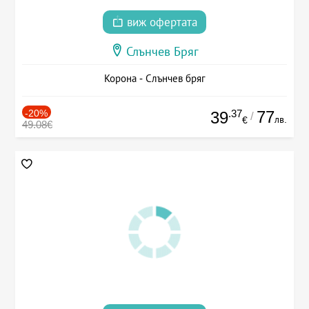
виж офертата
Слънчев Бряг
Корона - Слънчев бряг
-20%
.37
77
39
/
лв.
€
49.08€