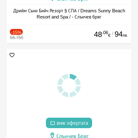
Дрийм Съни Бийч Резорт § СПА / Dreams Sunny Beach
Resort and Spa / - Слънчев бряг
-15%
.06
94
48
/
лв.
€
56.75€
виж офертата
Слънчев Бряг