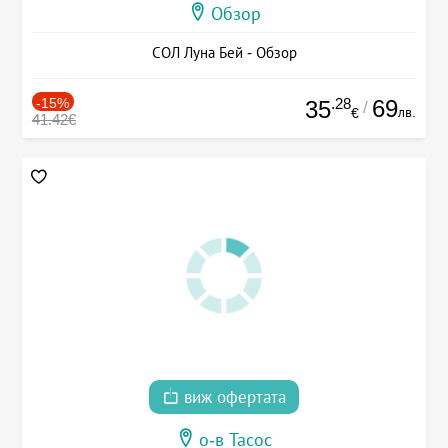
Обзор
СОЛ Луна Бей - Обзор
-15%
.28
69
35
/
лв.
€
41.42€
виж офертата
о-в Тасос