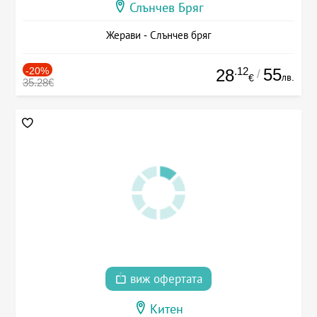
Слънчев Бряг
Жерави - Слънчев бряг
-20%
.12
55
28
/
лв.
€
35.28€
виж офертата
Китен