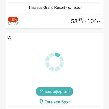
Thassos Grand Resort - о. Тасос
-15%
.17
104
53
/
лв.
€
62.38€
виж офертата
Слънчев Бряг