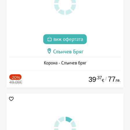
виж офертата
Слънчев Бряг
Корона - Слънчев бряг
-20%
.37
77
39
/
лв.
€
49.08€