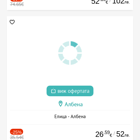
102
52
/
лв.
€
74.65€
виж офертата
Албена
Елица - Албена
-25%
.59
52
26
/
лв.
€
35.54€