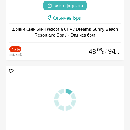
виж офертата
Слънчев Бряг
Дрийм Съни Бийч Резорт § СПА / Dreams Sunny Beach
Resort and Spa / - Слънчев бряг
-15%
.06
94
48
/
лв.
€
56.75€