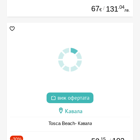
67
.04
131
/
€
лв.
виж офертата
Кавала
Tosca Beach- Кавала
-30%
.15