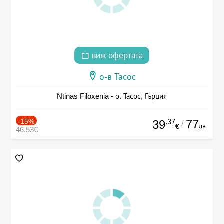
виж офертата
о-в Тасос
Ntinas Filoxenia - о. Тасос, Гърция
-15%
.37
77
39
/
лв.
€
46.53€