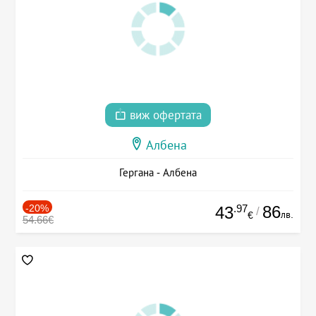
виж офертата
Албена
Гергана - Албена
-20%
.97
86
43
/
лв.
€
54.66€