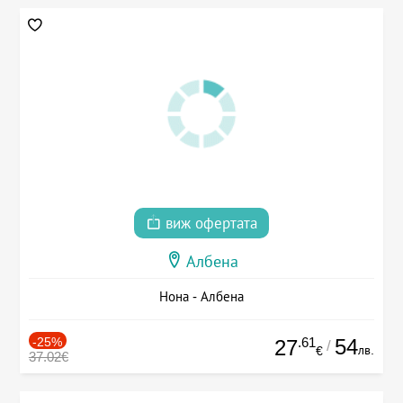
виж офертата
Албена
Нона - Албена
-25%
.61
54
27
/
лв.
€
37.02€