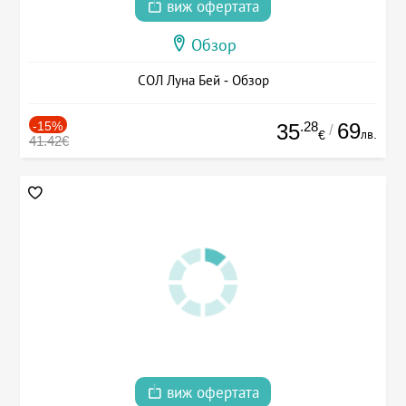
виж офертата
Обзор
СОЛ Луна Бей - Обзор
-15%
.28
69
35
/
лв.
€
41.42€
виж офертата