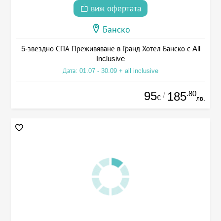
виж офертата
Банско
5-звездно СПА Преживяване в Гранд Хотел Банско с All
Inclusive
Дата: 01.07 - 30.09 + all inclusive
95
.80
185
/
€
лв.