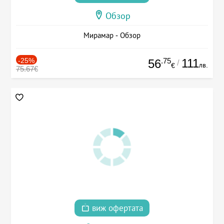
Обзор
Мирамар - Обзор
-25%
.75
111
56
/
лв.
€
75.67€
виж офертата