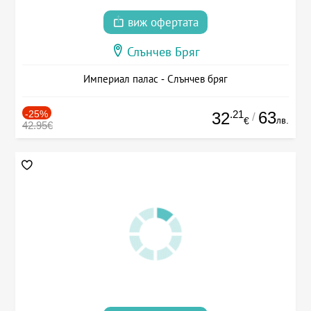
виж офертата
Слънчев Бряг
Империал палас - Слънчев бряг
-25%
.21
63
32
/
лв.
€
42.95€