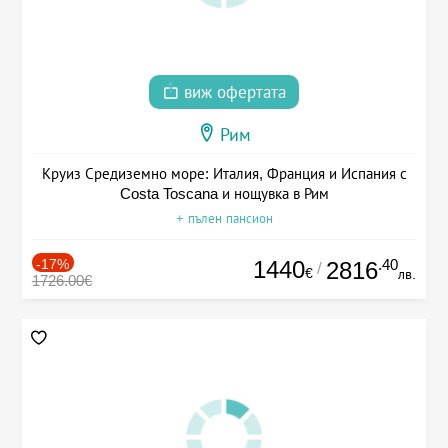
виж офертата
Рим
Круиз Средиземно море: Италия, Франция и Испания с
Costa Toscana и нощувка в Рим
+ пълен пансион
-17%
1440
.40
2816
/
€
лв.
1726.00€