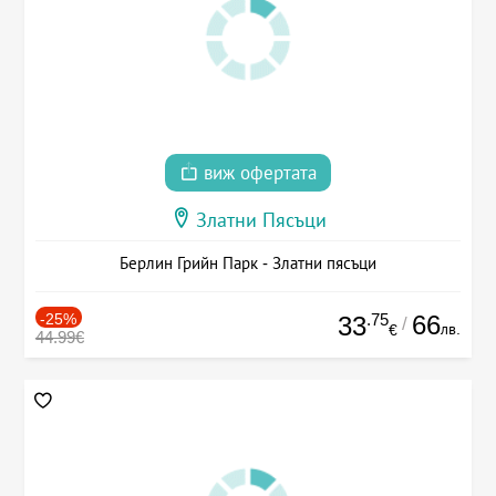
виж офертата
Златни Пясъци
Берлин Грийн Парк - Златни пясъци
-25%
.75
66
33
/
лв.
€
44.99€