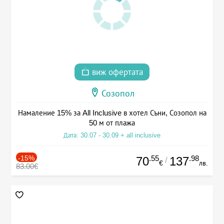
виж офертата
Созопол
Намаление 15% за All Inclusive в хотел Съни, Созопол на
50 м от плажа
Дата: 30.07 - 30.09 + all inclusive
-15%
.55
.98
70
137
/
€
лв.
83.00€