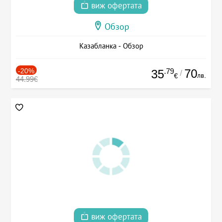
виж офертата
Обзор
Казабланка - Обзор
-20%
.79
70
35
/
лв.
€
44.99€
виж офертата