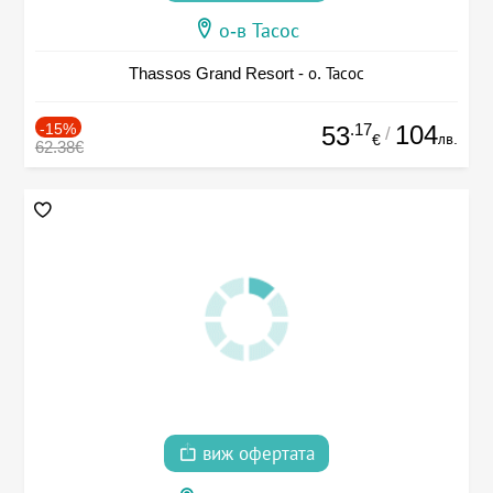
о-в Тасос
Thassos Grand Resort - о. Тасос
-15%
.17
104
53
/
лв.
€
62.38€
виж офертата