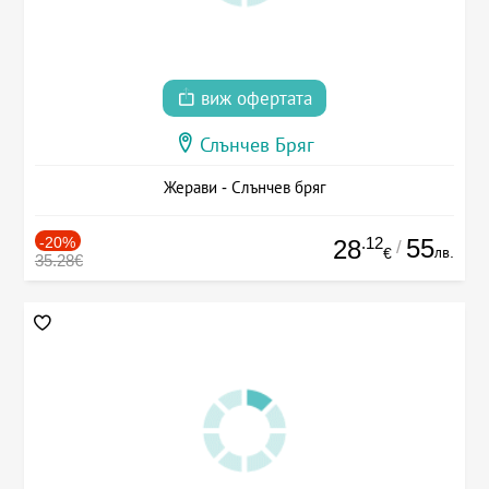
виж офертата
Слънчев Бряг
Жерави - Слънчев бряг
-20%
.12
55
28
/
лв.
€
35.28€