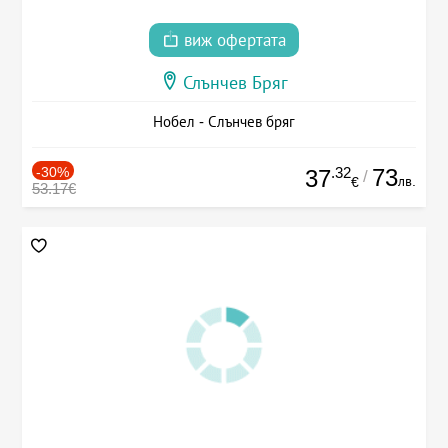
виж офертата
Слънчев Бряг
Нобел - Слънчев бряг
-30%
.32
73
37
/
лв.
€
53.17€