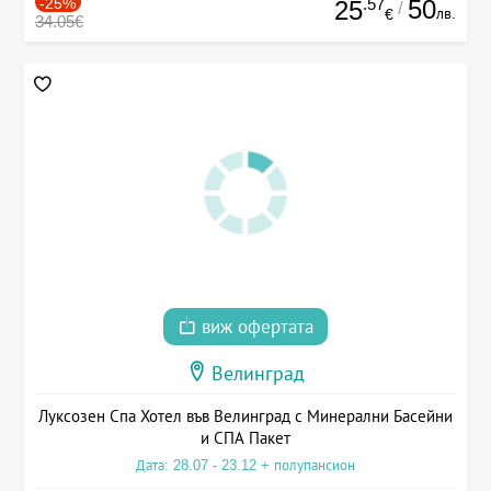
-25%
.57
50
25
/
лв.
€
34.05€
виж офертата
Велинград
Луксозен Спа Хотел във Велинград с Минерални Басейни
и СПА Пакет
Дата: 28.07 - 23.12 + полупансион