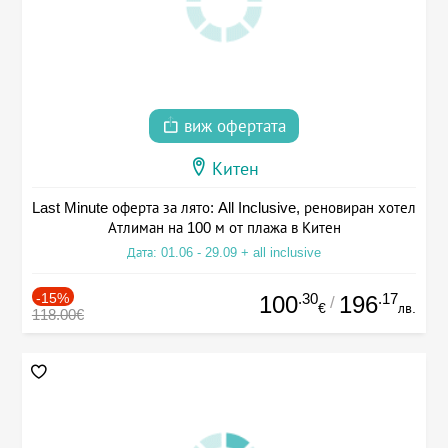
виж офертата
Китен
Last Minute оферта за лято: All Inclusive, реновиран хотел
Атлиман на 100 м от плажа в Китен
Дата: 01.06 - 29.09 + all inclusive
-15%
.30
.17
100
196
/
€
лв.
118.00€