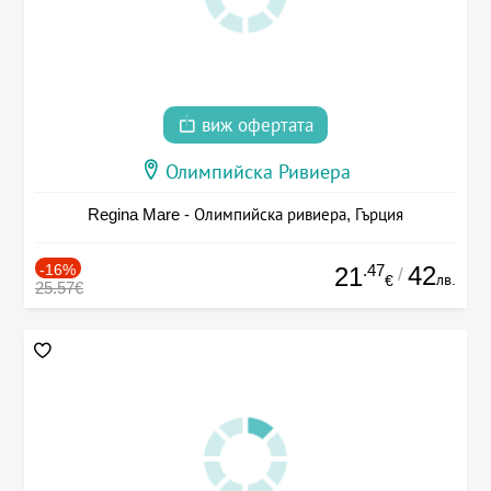
виж офертата
Олимпийска Ривиера
Regina Mare - Олимпийска ривиера, Гърция
-16%
.47
42
21
/
лв.
€
25.57€