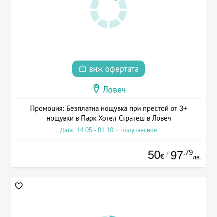
виж офертата
Ловеч
Промоция: Безплатна нощувка при престой от 3+
нощувки в Парк Хотел Стратеш в Ловеч
Дата: 14.05 - 01.10 + полупансион
50
.79
97
/
€
лв.