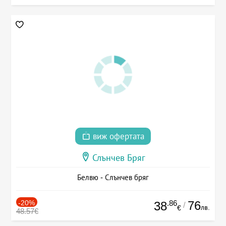
виж офертата
Слънчев Бряг
Белвю - Слънчев бряг
-20%
.86
76
38
/
лв.
€
48.57€