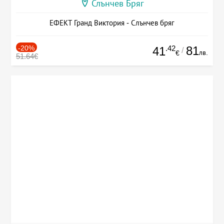
Слънчев Бряг
ЕФЕКТ Гранд Виктория - Слънчев бряг
-20%
.42
81
41
/
лв.
€
51.64€