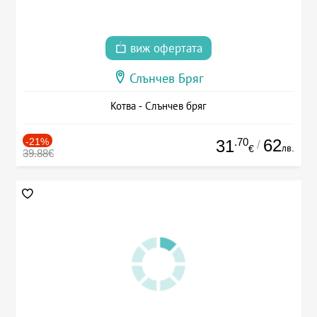
виж офертата
Слънчев Бряг
Котва - Слънчев бряг
-21%
.70
62
31
/
лв.
€
39.88€