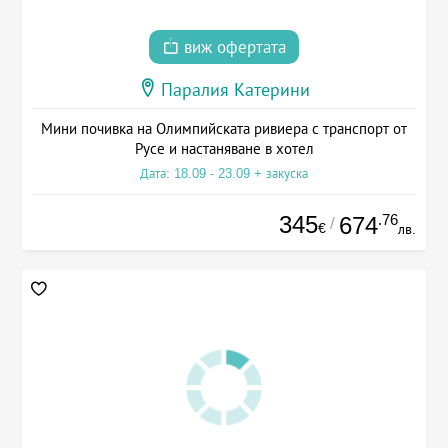
виж офертата
Паралия Катерини
Мини почивка на Олимпийската ривиера с транспорт от
Русе и настаняване в хотел
Дата: 18.09 - 23.09 + закуска
345
.76
674
/
€
лв.