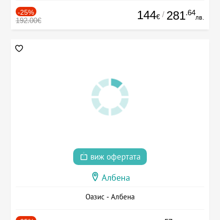
-25%
144
.64
281
/
€
лв.
192.00€
виж офертата
Албена
Оазис - Албена