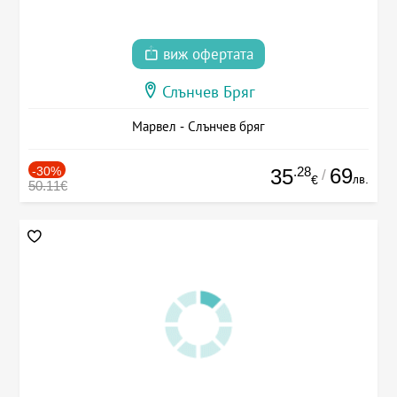
виж офертата
Слънчев Бряг
Марвел - Слънчев бряг
-30%
.28
69
35
/
лв.
€
50.11€