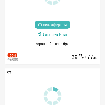
виж офертата
Слънчев Бряг
Корона - Слънчев бряг
-20%
.37
77
39
/
лв.
€
49.08€