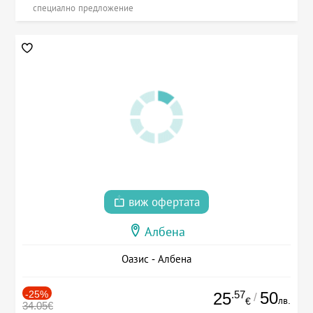
специално предложение
виж офертата
Албена
Оазис - Албена
-25%
.57
50
25
/
лв.
€
34.05€