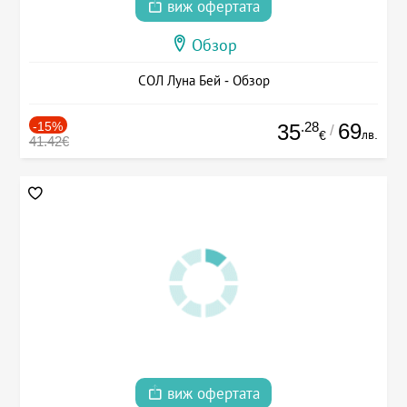
виж офертата
Обзор
СОЛ Луна Бей - Обзор
-15%
.28
69
35
/
лв.
€
41.42€
виж офертата