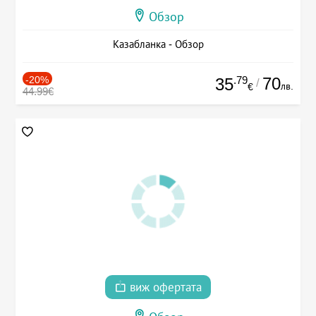
Обзор
Казабланка - Обзор
-20%
.79
70
35
/
лв.
€
44.99€
виж офертата