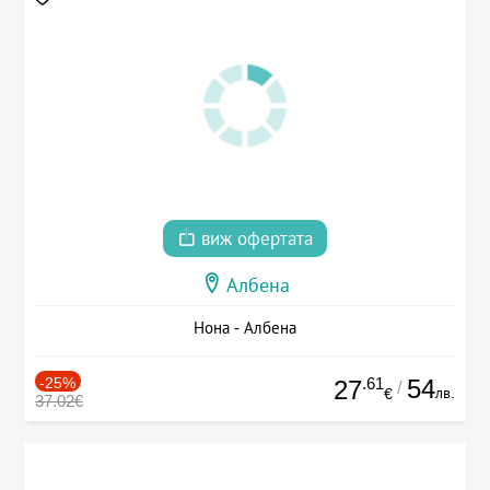
виж офертата
Албена
Нона - Албена
-25%
.61
54
27
/
лв.
€
37.02€