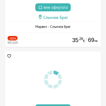
виж офертата
Слънчев Бряг
Марвел - Слънчев бряг
-30%
.28
69
35
/
лв.
€
50.11€