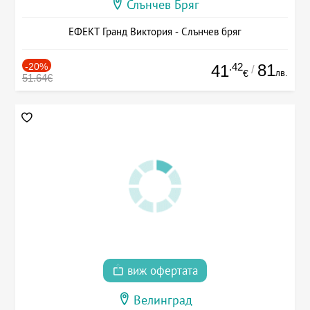
Слънчев Бряг
ЕФЕКТ Гранд Виктория - Слънчев бряг
-20%
.42
81
41
/
лв.
€
51.64€
виж офертата
Велинград