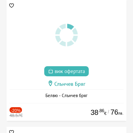
виж офертата
Слънчев Бряг
Белвю - Слънчев бряг
-20%
.86
76
38
/
лв.
€
48.57€