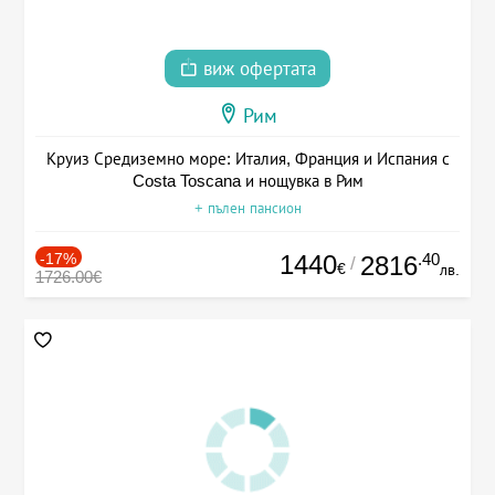
виж офертата
Рим
Круиз Средиземно море: Италия, Франция и Испания с
Costa Toscana и нощувка в Рим
+ пълен пансион
-17%
1440
.40
2816
/
€
лв.
1726.00€