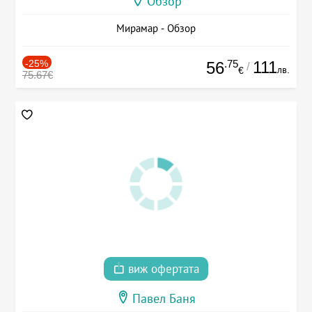
Обзор
Мирамар - Обзор
-25%
.75
111
56
/
лв.
€
75.67€
виж офертата
Павел Баня