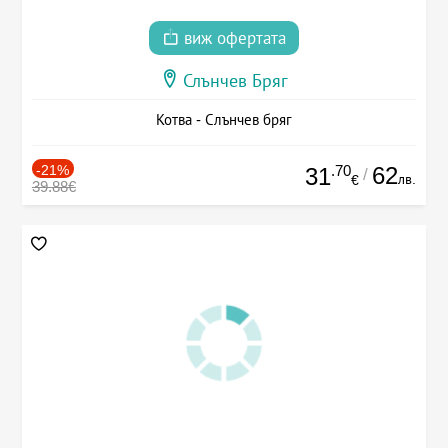
виж офертата
Слънчев Бряг
Котва - Слънчев бряг
-21%
.70
62
31
/
лв.
€
39.88€