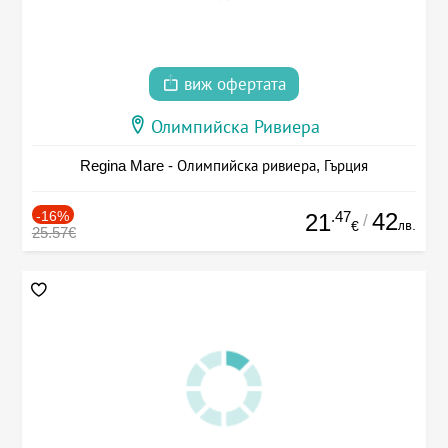
виж офертата
Олимпийска Ривиера
Regina Mare - Олимпийска ривиера, Гърция
-16%
.47
42
21
/
лв.
€
25.57€