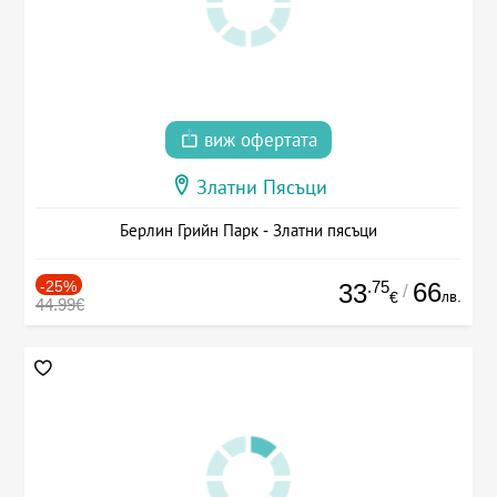
виж офертата
Златни Пясъци
Берлин Грийн Парк - Златни пясъци
-25%
.75
66
33
/
лв.
€
44.99€