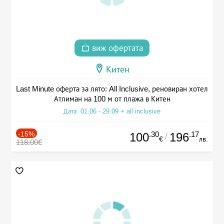
виж офертата
Китен
Last Minute оферта за лято: All Inclusive, реновиран хотел
Атлиман на 100 м от плажа в Китен
Дата: 01.06 - 29.09 + all inclusive
-15%
.30
.17
100
196
/
€
лв.
118.00€