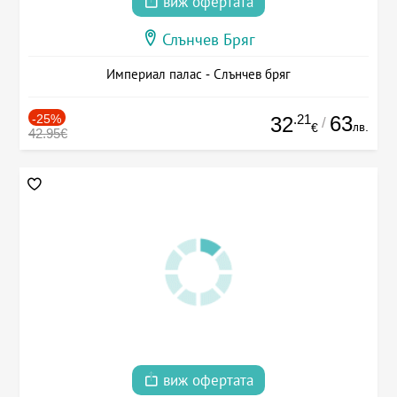
виж офертата
Слънчев Бряг
Империал палас - Слънчев бряг
-25%
.21
63
32
/
лв.
€
42.95€
виж офертата