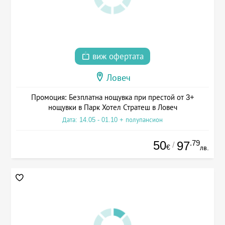
виж офертата
Ловеч
Промоция: Безплатна нощувка при престой от 3+
нощувки в Парк Хотел Стратеш в Ловеч
Дата: 14.05 - 01.10 + полупансион
50
.79
97
/
€
лв.