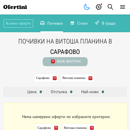
Ofertini
Почивки
Стоки
В града
Всички оферти
ПОЧИВКИ НА ВИТОША ПЛАНИНА В
САРАФОВО
ВИЖ ФИЛТРИ
Сарафово
Витоша планина
Цена
Отстъпка
Най-нови
Няма намерени оферти по избраните критерии:
Сарафово
Витоша планина