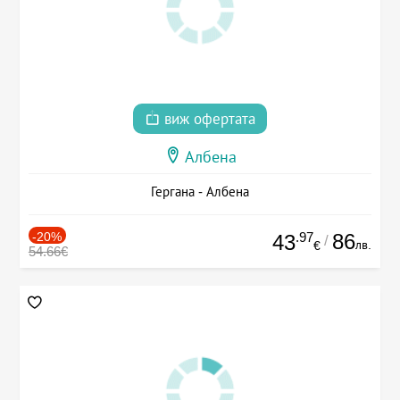
виж офертата
Албена
Гергана - Албена
-20%
.97
86
43
/
лв.
€
54.66€