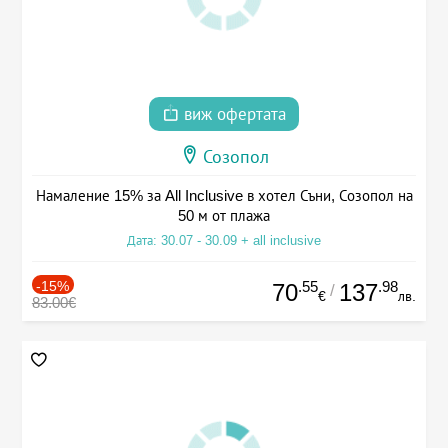
виж офертата
Созопол
Намаление 15% за All Inclusive в хотел Съни, Созопол на
50 м от плажа
Дата: 30.07 - 30.09 + all inclusive
-15%
.55
.98
70
137
/
€
лв.
83.00€