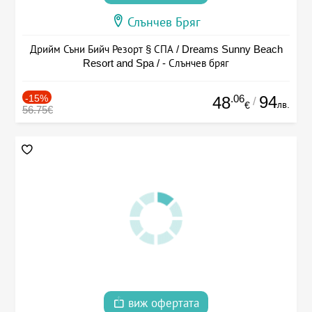
Слънчев Бряг
Дрийм Съни Бийч Резорт § СПА / Dreams Sunny Beach
Resort and Spa / - Слънчев бряг
-15%
.06
94
48
/
лв.
€
56.75€
виж офертата