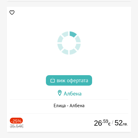
виж офертата
Албена
Елица - Албена
-25%
.59
52
26
/
лв.
€
35.54€