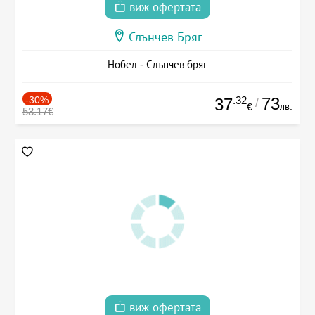
виж офертата
Слънчев Бряг
Нобел - Слънчев бряг
-30%
.32
73
37
/
лв.
€
53.17€
виж офертата