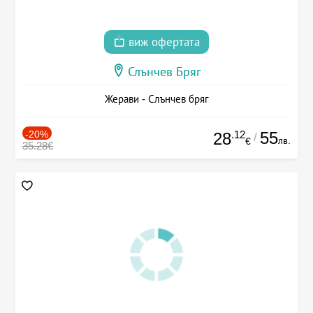
виж офертата
Слънчев Бряг
Жерави - Слънчев бряг
-20%
.12
55
28
/
лв.
€
35.28€