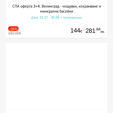
СПА оферта 3=4: Велинград - нощувки, изхранване и
минерални басейни
Дата: 01.07 - 30.09 + полупансион
-25%
144
.64
281
/
€
лв.
192.00€