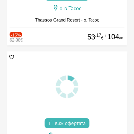
о-в Тасос
Thassos Grand Resort - о. Тасос
-15%
.17
104
53
/
лв.
€
62.38€
виж офертата