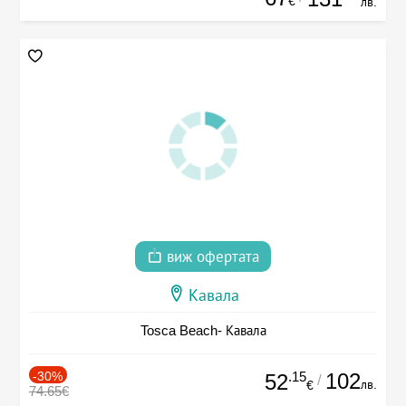
€
лв.
виж офертата
Кавала
Tosca Beach- Кавала
-30%
.15
102
52
/
лв.
€
74.65€