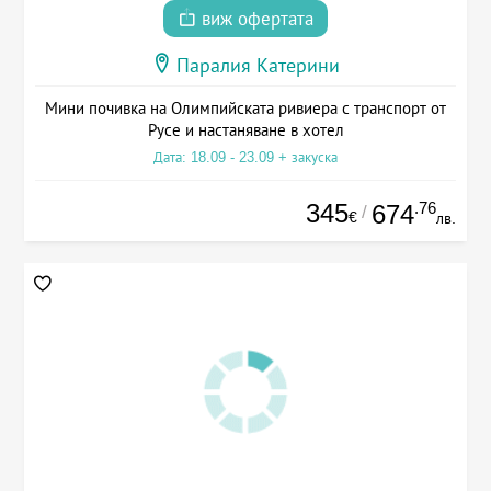
виж офертата
Паралия Катерини
Мини почивка на Олимпийската ривиера с транспорт от
Русе и настаняване в хотел
Дата: 18.09 - 23.09 + закуска
345
.76
674
/
€
лв.