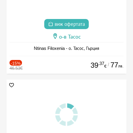
виж офертата
о-в Тасос
Ntinas Filoxenia - о. Тасос, Гърция
-15%
.37
77
39
/
лв.
€
46.53€