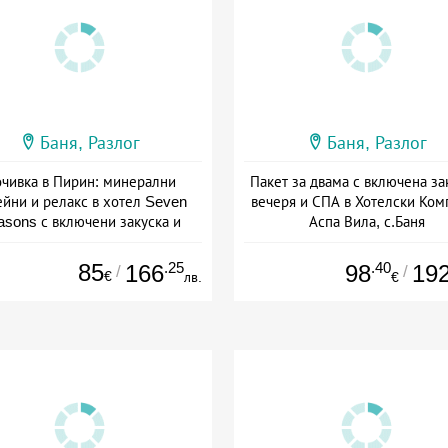
Баня, Разлог
Баня, Разлог
чивка в Пирин: минерални
Пакет за двама с включена за
ейни и релакс в хотел Seven
вечеря и СПА в Хотелски Ком
asons с включени закуска и
Аспа Вила, с.Баня
вечеря
Дата: 03.07 - 24.09 + полупан
а: 08.07 - 30.11 + полупансион
85
.25
.40
166
98
19
/
/
€
лв.
€