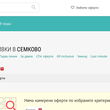
Любими оферти
В града
ИВКИ В
СЕМКОВО
Първа линия
За двама
СПА оферти
All inclusive
Уикенд
Last minute
рти
Няма намерени оферти по избраните критери
Семково