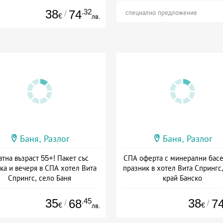
38
.32
74
/
специално предложение
€
лв.
Баня, Разлог
Баня, Разлог
атна възраст 55+! Пакет със
СПА оферта с минерални басе
ка и вечеря в СПА хотел Вита
празник в хотел Вита Спрингс,
Спрингс, село Баня
край Банско
а: 04.01 - 30.09 + полупансион
Дата: 02.01 - 30.09 + полупан
35
.45
38
68
7
/
/
€
€
лв.