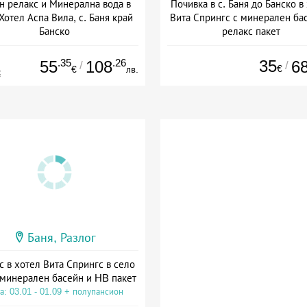
н релакс и Минерална вода в
Почивка в с. Баня до Банско в
Хотел Аспа Вила, с. Баня край
Вита Спрингс с минерален ба
Банско
релакс пакет
а: 03.07 - 24.09 + полупансион
Дата: 20.01 - 01.09 + полупан
.35
.26
35
55
108
6
/
/
€
€
лв.
€
Баня, Разлог
с в хотел Вита Спрингс в село
 минерален басейн и HB пакет
а: 03.01 - 01.09 + полупансион