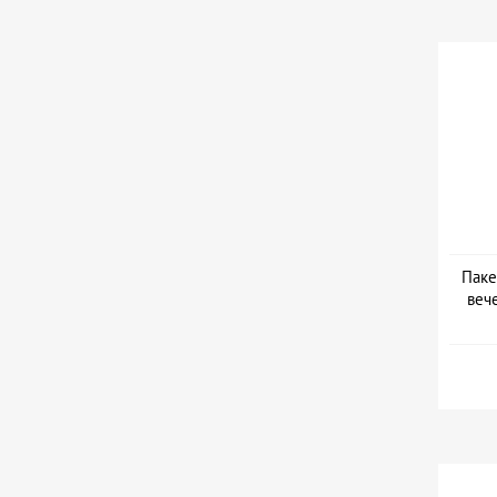
Паке
веч
Дат