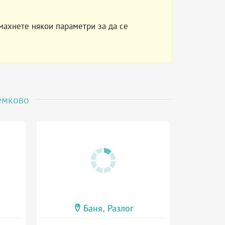
махнете някои параметри за да се
емково
Баня, Разлог