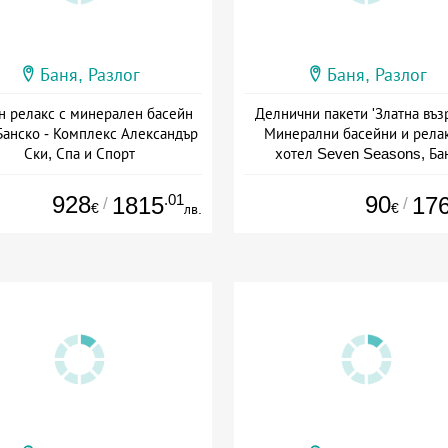
Баня, Разлог
Баня, Разлог
н релакс с минерален басейн
Делнични пакети 'Златна възр
Банско - Комплекс Александър
Минерални басейни и релак
Ски, Спа и Спорт
хотел Seven Seasons, Ба
та: 25.06 - 31.08 + без храна
Дата: 15.06 - 30.11 + полупанс
928
.01
90
1815
17
/
/
€
€
лв.