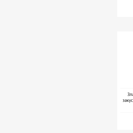
Зл
закус
Дат