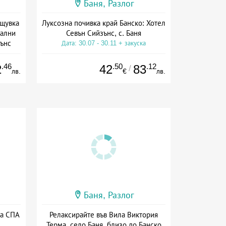
Баня, Разлог
ощувка
Луксозна почивка край Банско: Хотел
рални
Севън Сийзънс, с. Баня
зънс
Дата: 30.07 - 30.11 + закуска
ион
.46
.50
.12
2
42
83
/
лв.
€
лв.
Баня, Разлог
та СПА
Релаксирайте във Вила Виктория
Терма, село Баня, близо до Банско