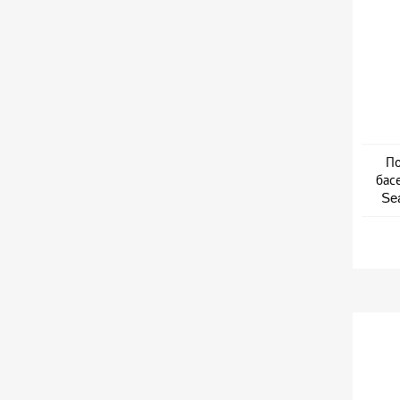
По
бас
Se
Дат