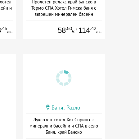
 хотел
Пролетен релакс край Банско в
сейн и
Термо СПА Хотел Римска баня с
вътрешен минерален басейн
сион
Дата: 09.03 - 13.09 + полупансион
.45
.50
.42
8
58
114
/
лв.
€
лв.
Баня, Разлог
Луксозен хотел Хот Спрингс с
минерални басейни и СПА в село
Баня, край Банско
Дата: 22.06 - 12.09 + полупансион