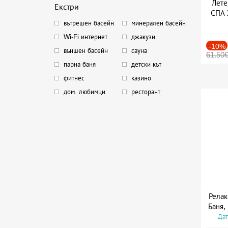
Лете
Екстри
СПА 
вътрешен басейн
минерален басейн
Дат
Wi-Fi интернет
джакузи
-10%
външен басейн
сауна
61.50
парна баня
детски кът
фитнес
казино
дом. любимци
ресторант
Релак
Баня,
Дат