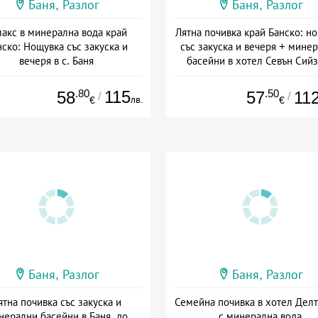
Баня, Разлог
Баня, Разлог
лакс в минерална вода край
Лятна почивка край Банско: н
нско: Нощувка със закуска и
със закуска и вечеря + мине
вечеря в с. Баня
басейни в хотел Севън Сий
а: 27.07 - 31.08 + полупансион
Дата: 30.07 - 30.11 + полупанс
.80
115
.50
58
57
11
/
/
лв.
€
€
Баня, Разлог
Баня, Разлог
ятна почивка със закуска и
Семейна почивка в хотел Дел
нерални басейни в Баня, до
с минерална вода