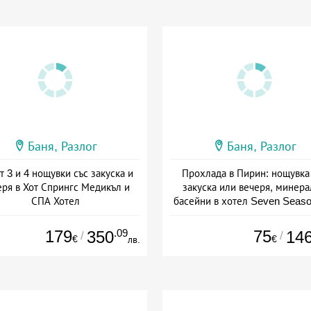
Баня, Разлог
Баня, Разлог
т 3 и 4 нощувки със закуска и
Прохлада в Пирин: нощувка
еря в Хот Спрингс Медикъл и
закуска или вечеря, минер
СПА Хотел
басейни в хотел Seven Seaso
Баня
а: 19.07 - 12.09 + полупансион
Дата: 07.08 - 30.11 + полупанс
179
.09
75
350
14
/
/
€
€
лв.