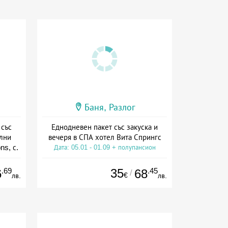
Баня, Разлог
 със
Еднодневен пакет със закуска и
ални
вечеря в СПА хотел Вита Спрингс
ns, с.
Дата: 05.01 - 01.09 + полупансион
ион
.69
35
.45
6
68
/
€
лв.
лв.