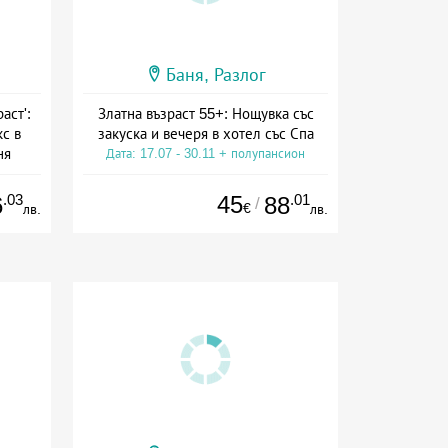
Баня, Разлог
аст':
Златна възраст 55+: Нощувка със
с в
закуска и вечеря в хотел със Спа
ня
Дата: 17.07 - 30.11 + полупансион
ион
.03
45
.01
6
88
/
€
лв.
лв.