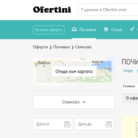
Ofertini
Почивки
Стоки
Всички оферти
Оферти
Почивки
Семково
❯
❯
ПОЧ
Море
Отиди към картата
Семково
0 офе
Семково