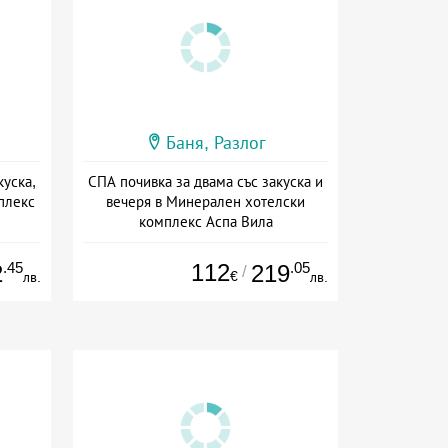
Баня, Разлог
куска,
СПА почивка за двама със закуска и
плекс
вечеря в Минерален хотелски
комплекс Аспа Вила
сион
Дата: 01.05 - 30.11 + полупансион
.45
112
.05
2
219
/
€
лв.
лв.