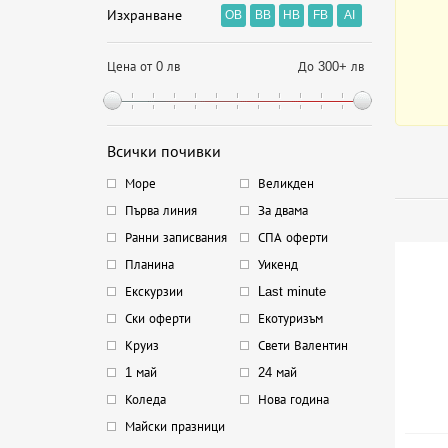
Изхранване
OB
BB
HB
FB
AI
Цена от 0 лв
До 300+ лв
Всички почивки
Море
Великден
Първа линия
За двама
Ранни записвания
СПА оферти
Планина
Уикенд
Екскурзии
Last minute
Ски оферти
Екотуризъм
Круиз
Свети Валентин
1 май
24 май
Коледа
Нова година
Майски празници