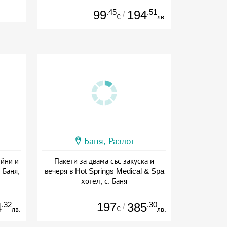
.45
.51
99
194
/
€
лв.
Баня, Разлог
йни и
Пакети за двама със закуска и
 Баня,
вечеря в Hot Springs Medical & Spa
хотел, с. Баня
сион
Дата: 19.07 - 12.09 + полупансион
.32
197
.30
4
385
/
€
лв.
лв.