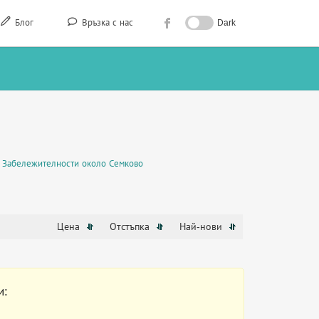
Блог
Връзка с нас
Dark
Забележителности около Семково
Цена
Отстъпка
Най-нови
и: