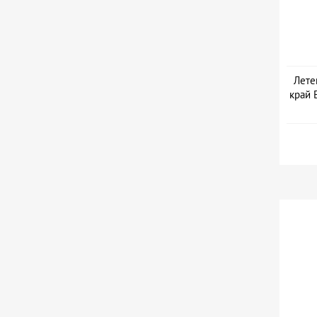
Лете
край 
Да