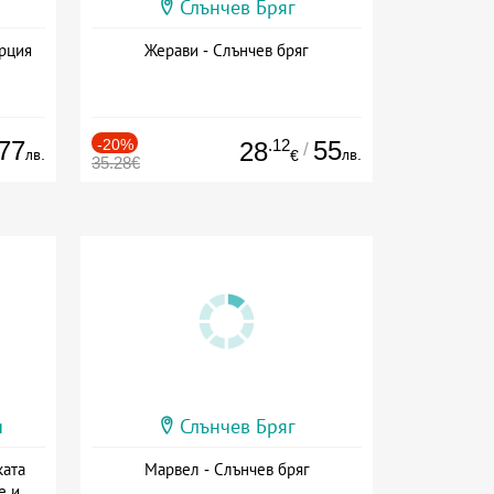
Слънчев Бряг
ърция
Жерави - Слънчев бряг
77
-20%
.12
55
28
/
лв.
лв.
€
35.28€
и
Слънчев Бряг
ката
Марвел - Слънчев бряг
е и