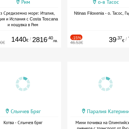
Рим
о-в Тасос
з Средиземно море: Италия,
Ntinas Filoxenia - о. Тасос, Г
ия и Испания с Costa Toscana
и нощувка в Рим
+ пълен пансион
1440
.40
-15%
.37
2816
39
/
/
€
лв.
€
00€
46.53€
Слънчев Бряг
Паралия Катерин
Котва - Слънчев бряг
Мини почивка на Олимпийс
ривиера с транспорт от Рус