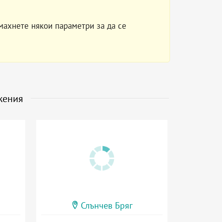
махнете някои параметри за да се
жения
Слънчев Бряг