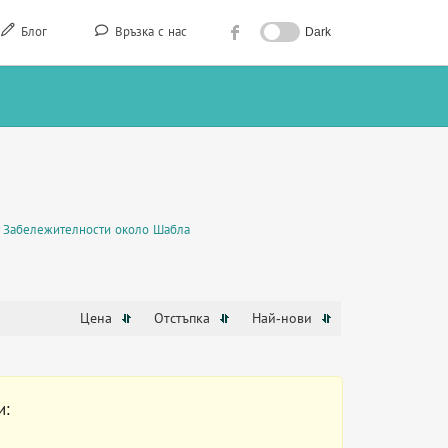
Блог
Връзка с нас
Dark
Забележителности около Шабла
Цена
Отстъпка
Най-нови
и: