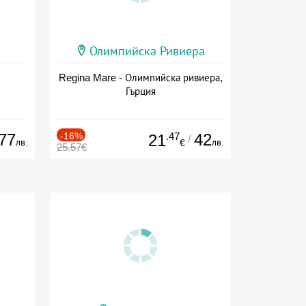
Олимпийска Ривиера
Regina Mare - Олимпийска ривиера,
Гърция
77
-16%
.47
42
21
/
лв.
лв.
€
25.57€