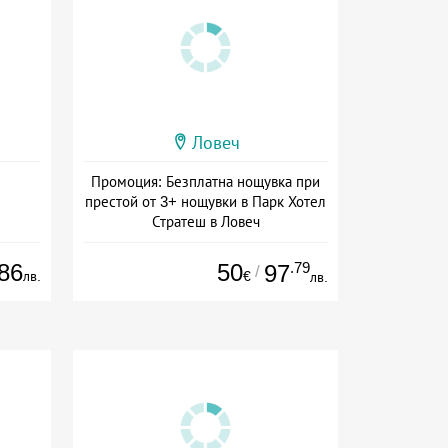
Ловеч
Промоция: Безплатна нощувка при
престой от 3+ нощувки в Парк Хотел
Стратеш в Ловеч
Дата: 14.05 - 01.10 + полупансион
86
50
.79
97
/
лв.
€
лв.