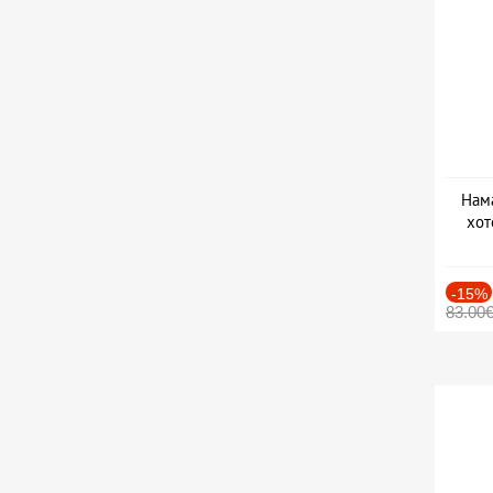
Нама
хот
Дат
-15%
83.00