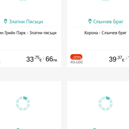
Златни Пясъци
Слънчев Бряг
н Грийн Парк - Златни пясъци
Корона - Слънчев бряг
.75
66
-20%
.37
33
39
/
/
лв.
€
€
€
49.08€