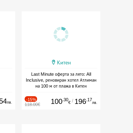
Китен
Last Minute оферта за лято: All
Inclusive, реновиран хотел Атлиман
на 100 м от плажа в Китен
Дата: 01.06 - 29.09 + all inclusive
54
-15%
.30
.17
100
196
/
лв.
€
лв.
118.00€