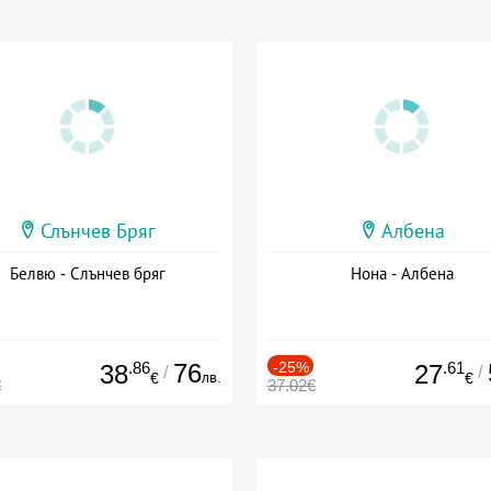
Слънчев Бряг
Албена
Белвю - Слънчев бряг
Нона - Албена
.86
76
-25%
.61
38
27
/
/
лв.
€
€
€
37.02€