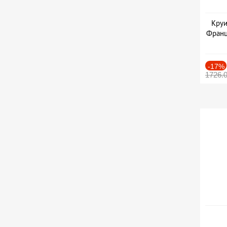
Круи
Франц
-17%
1726.