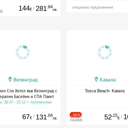
144
.64
281
/
специално предложение
€
лв.
0€
Велинград
Кавала
зен Спа Хотел във Велинград с
Tosca Beach- Кавала
ерални Басейни и СПА Пакет
а: 28.07 - 23.12 + полупансион
67
.04
-30%
.15
1
131
52
/
/
€
лв.
€
74.65€