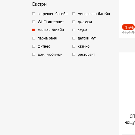
Екстри
вътрешен басейн
минерален басейн
Wi-Fi интернет
джакузи
-15%
външен басейн
сауна
41.42
парна баня
детски кът
фитнес
казино
дом. любимци
ресторант
СП
нощу
Дат