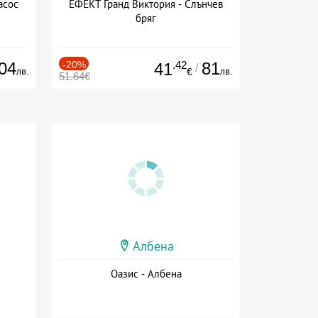
асос
ЕФЕКТ Гранд Виктория - Слънчев
бряг
04
-20%
.42
81
41
/
лв.
лв.
€
51.64€
Албена
Оазис - Албена