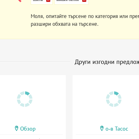
Моля, опитайте търсене по категория или пре
разшири обхвата на търсене.
Други изгодни предло
Обзор
о-в Тасос