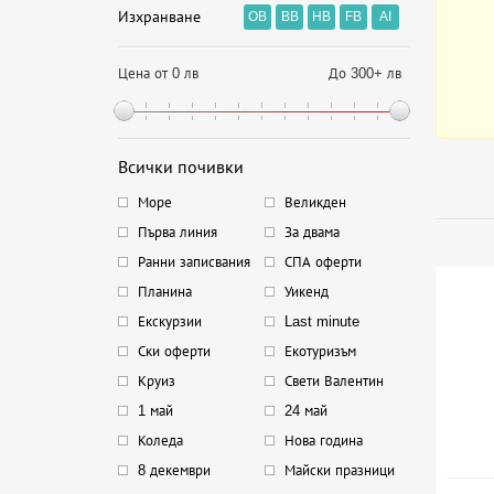
Изхранване
OB
BB
HB
FB
AI
Цена от 0 лв
До 300+ лв
Всички почивки
Море
Великден
Първа линия
За двама
Ранни записвания
СПА оферти
Планина
Уикенд
Екскурзии
Last minute
Ски оферти
Екотуризъм
Круиз
Свети Валентин
1 май
24 май
Коледа
Нова година
8 декември
Майски празници