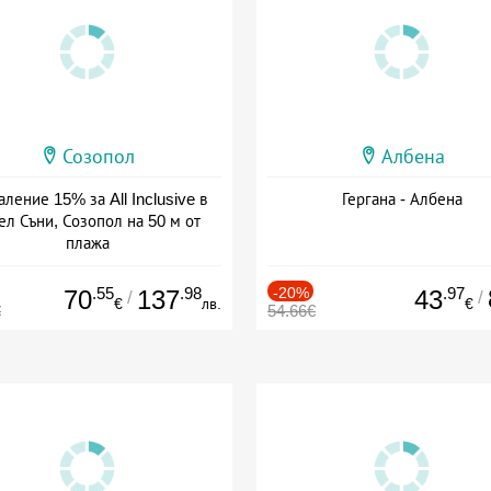
Созопол
Албена
ление 15% за All Inclusive в
Гергана - Албена
ел Съни, Созопол на 50 м от
плажа
а: 30.07 - 30.09 + all inclusive
.55
.98
-20%
.97
70
137
43
/
/
€
лв.
€
€
54.66€