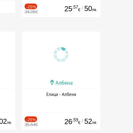
-25%
.57
50
25
/
лв.
€
34.05€
Албена
Елица - Албена
02
-25%
.59
52
26
/
лв.
лв.
€
35.54€