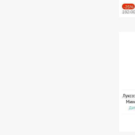
-25%
192.0
Луксо
Мин
Дат