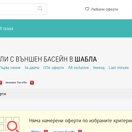
Любими оферти
В града
ЛИ С ВЪНШЕН БАСЕЙН В
ШАБЛА
Първа линия
За двама
СПА оферти
All inclusive
Уикенд
Last minute
външен басейн
рти
Няма намерени оферти по избраните критери
Шабла
външен басейн