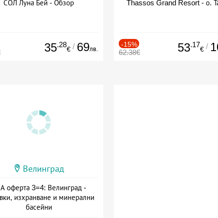
СОЛ Луна Бей - Обзор
Thassos Grand Resort - о. Т
.28
69
-15%
.17
1
35
53
/
/
лв.
€
€
€
62.38€
Велинград
А оферта 3=4: Велинград -
вки, изхранване и минерални
басейни
а: 01.07 - 30.09 + полупансион