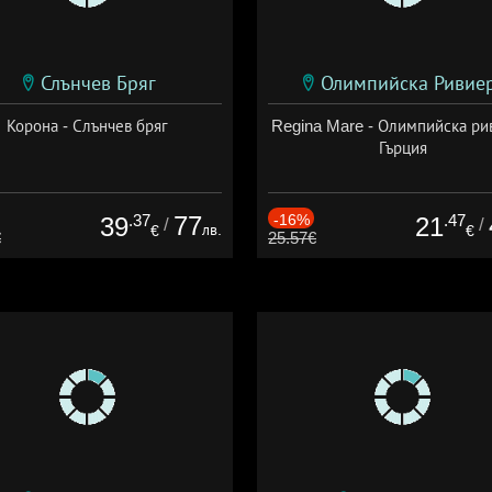
Слънчев Бряг
Олимпийска Ривие
Корона - Слънчев бряг
Regina Mare - Олимпийска ри
Гърция
.37
77
-16%
.47
39
21
/
/
лв.
€
€
€
25.57€