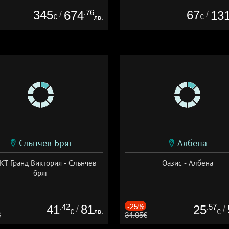
345
.76
67
674
13
/
/
€
€
лв.
Слънчев Бряг
Албена
Т Гранд Виктория - Слънчев
Оазис - Албена
бряг
.42
81
-25%
.57
41
25
/
/
лв.
€
€
€
34.05€