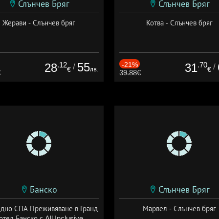
Слънчев Бряг
Слънчев Бряг
Жерави - Слънчев бряг
Котва - Слънчев бряг
.12
55
-21%
.70
28
31
/
/
лв.
€
€
€
39.88€
Банско
Слънчев Бряг
здно СПА Преживяване в Гранд
Марвел - Слънчев бряг
отел Банско с All Inclusive