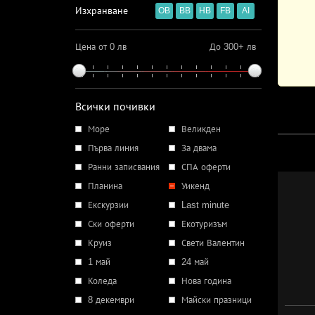
Изхранване
OB
BB
HB
FB
AI
Цена от 0 лв
До 300+ лв
Всички почивки
Море
Великден
Първа линия
За двама
Ранни записвания
СПА оферти
Планина
Уикенд
Екскурзии
Last minute
Ски оферти
Екотуризъм
Круиз
Свети Валентин
1 май
24 май
Коледа
Нова година
8 декември
Майски празници