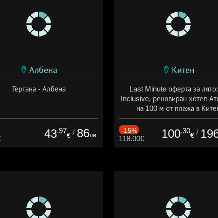
Албена
Китен
Гергана - Албена
Last Minute оферта за лято: 
Inclusive, реновиран хотел А
на 100 м от плажа в Ките
Дата: 01.06 - 29.09 + all inclus
.97
86
-15%
.30
43
100
19
/
/
лв.
€
€
€
118.00€