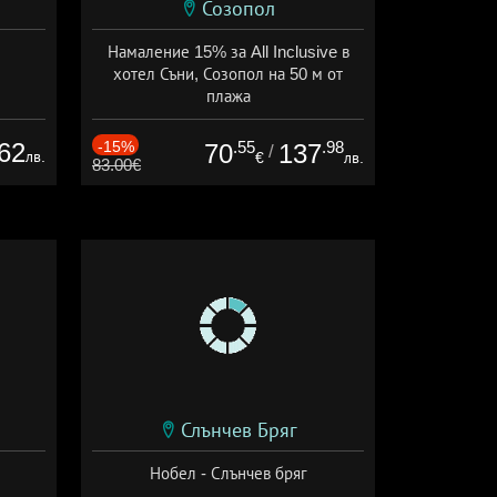
Созопол
Намаление 15% за All Inclusive в
хотел Съни, Созопол на 50 м от
плажа
Дата: 30.07 - 30.09 + all inclusive
62
-15%
.55
.98
70
137
/
лв.
€
лв.
83.00€
Слънчев Бряг
Нобел - Слънчев бряг