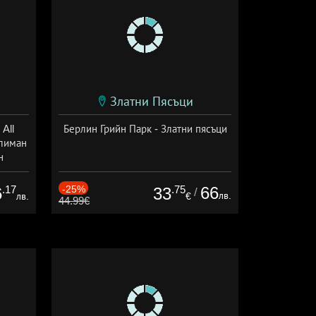
Златни Пясъци
All
Берлин Грийн Парк - Златни пясъци
тлиман
н
ive
.17
-25%
.75
66
6
33
/
лв.
лв.
€
44.99€