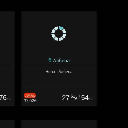
Албена
Нона - Албена
76
-25%
.61
54
27
/
лв.
лв.
€
37.02€