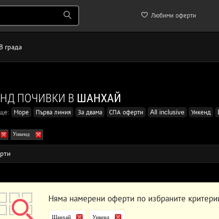
Любими оферти
В града
НД ПОЧИВКИ В
ШАНХАЙ
още:
Море
Първа линия
За двама
СПА оферти
All inclusive
Уикенд
Уикенд
рти
Няма намерени оферти по избраните критери
Шанхай
Уикенд