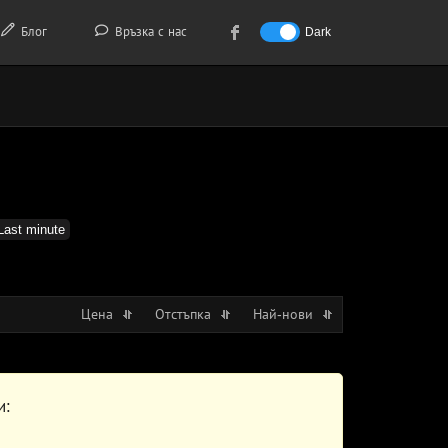
Блог
Връзка с нас
Dark
Last minute
Цена
Отстъпка
Най-нови
и: