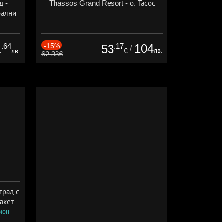
д -
Thassos Grand Resort - о. Тасос
рални
сион
.64
-15%
.17
104
1
53
/
лв.
лв.
€
62.38€
град с
акет
сион