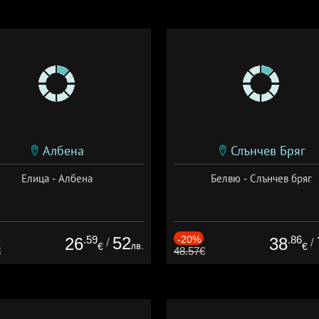
Албена
Слънчев Бряг
Елица - Албена
Белвю - Слънчев бряг
.59
52
-20%
.86
26
38
/
/
лв.
€
€
€
48.57€