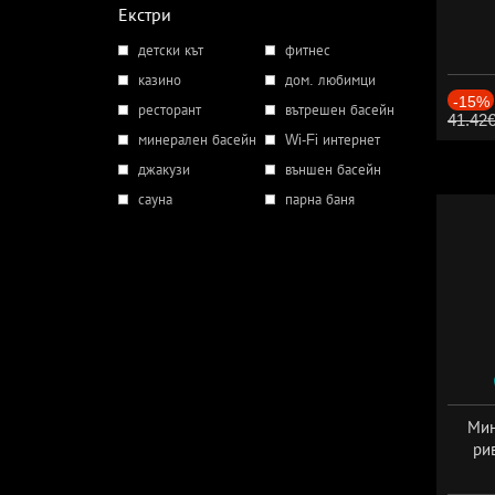
Екстри
детски кът
фитнес
казино
дом. любимци
-15%
ресторант
вътрешен басейн
41.42
минерален басейн
Wi-Fi интернет
джакузи
външен басейн
сауна
парна баня
Мин
ри