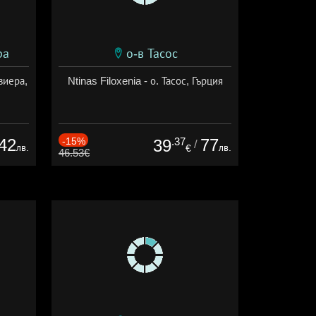
ра
о-в Тасос
виера,
Ntinas Filoxenia - о. Тасос, Гърция
42
-15%
.37
77
39
/
лв.
лв.
€
46.53€