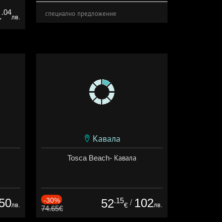
.04
1
специално предложение
лв.
Кавала
Tosca Beach- Кавала
50
-30%
.15
102
52
/
лв.
лв.
€
74.65€