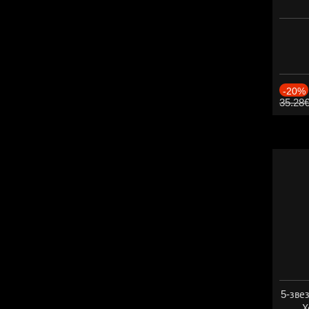
-20%
35.28
5-зве
Х