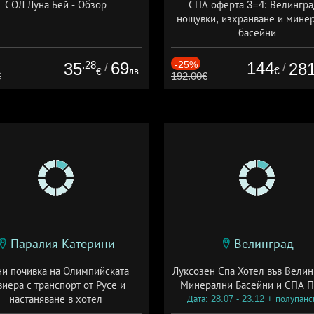
СОЛ Луна Бей - Обзор
СПА оферта 3=4: Велингра
нощувки, изхранване и мине
басейни
Дата: 01.07 - 30.09 + полупан
.28
69
-25%
144
35
28
/
/
лв.
€
€
€
192.00€
Паралия Катерини
Велинград
и почивка на Олимпийската
Луксозен Спа Хотел във Велин
виера с транспорт от Русе и
Минерални Басейни и СПА П
настаняване в хотел
Дата: 28.07 - 23.12 + полупан
Дата: 18.09 - 23.09 + закуска