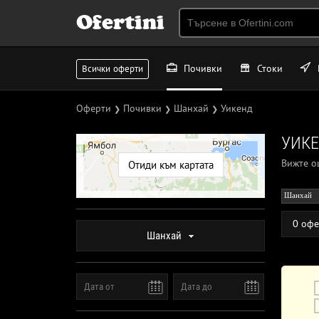
Ofertini
Почивки
Стоки
Всички оферти
Оферти
Почивки
Шанхай
Уикенд
❯
❯
❯
УИКЕ
Вижте 
Отиди към картата
Шанхай
0 офе
Шанхай