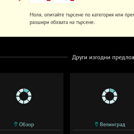
Моля, опитайте търсене по категория или пре
разшири обхвата на търсене.
Други изгодни предло
Обзор
Велинград