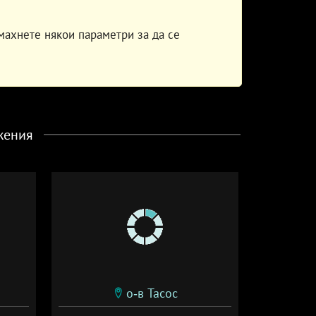
махнете някои параметри за да се
жения
о-в Тасос