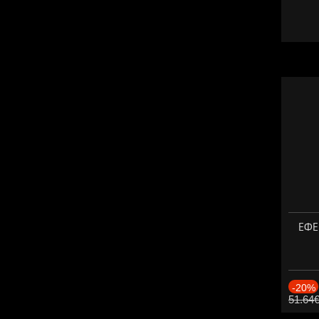
ЕФЕК
-20%
51.64