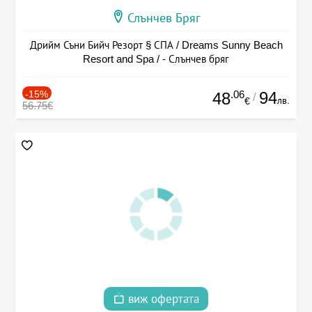
Слънчев Бряг
Дрийм Съни Бийч Резорт § СПА / Dreams Sunny Beach
Resort and Spa / - Слънчев бряг
-15%
.06
94
48
/
лв.
€
56.75€
виж офертата