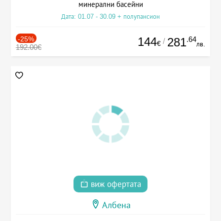
минерални басейни
Дата: 01.07 - 30.09 + полупансион
-25%
144
.64
281
/
€
лв.
192.00€
виж офертата
Албена