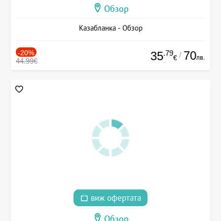
Обзор
Казабланка - Обзор
-20%
.79
70
35
/
лв.
€
44.99€
виж офертата
Обзор