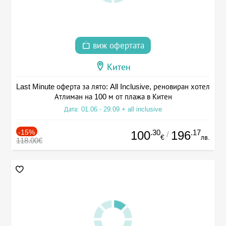
виж офертата
Китен
Last Minute оферта за лято: All Inclusive, реновиран хотел
Атлиман на 100 м от плажа в Китен
Дата: 01.06 - 29.09 + all inclusive
-15%
.30
.17
100
196
/
€
лв.
118.00€