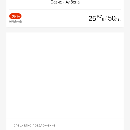
Оазис - Албена
-25%
.57
50
25
/
лв.
€
34.05€
специално предложение