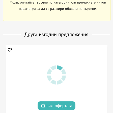
Моля, опитайте търсене по категория или премахнете някои
параметри за да се разшири обхвата на търсене.
Други изгодни предложения
виж офертата