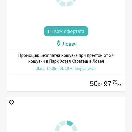
виж офертата
Ловеч
Промоция: Безплатна нощувка при престой от 3+
нощувки в Парк Хотел Стратеш в Ловеч
Дата: 14.05 - 01.10 + полупансион
50
.79
97
/
€
лв.