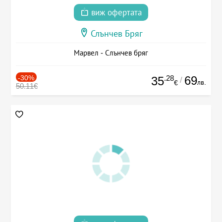
виж офертата
Слънчев Бряг
Марвел - Слънчев бряг
-30%
.28
69
35
/
лв.
€
50.11€