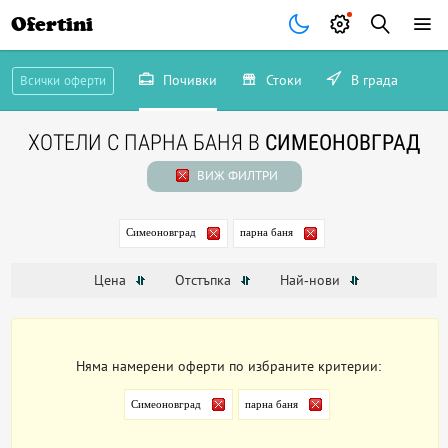
Ofertini
Почивки
Стоки
В града
Всички оферти
ХОТЕЛИ С ПАРНА БАНЯ В
СИМЕОНОВГРАД
ВИЖ ФИЛТРИ
Симеоновград
парна баня
Цена
Отстъпка
Най-нови
Няма намерени оферти по избраните критерии:
Симеоновград
парна баня