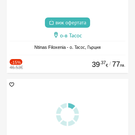
виж офертата
о-в Тасос
Ntinas Filoxenia - о. Тасос, Гърция
-15%
.37
77
39
/
лв.
€
46.53€