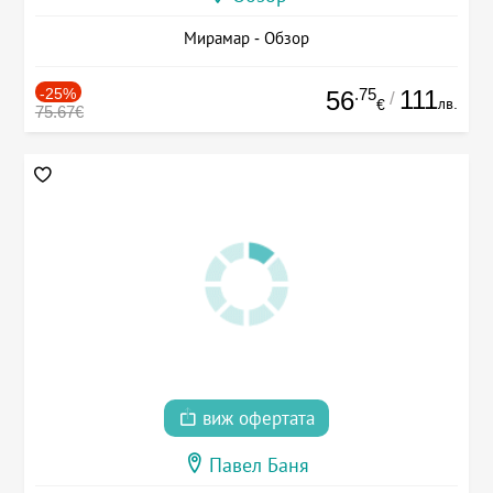
Мирамар - Обзор
-25%
.75
111
56
/
лв.
€
75.67€
виж офертата
Павел Баня