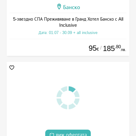
Банско
5-звездно СПА Преживяване в Гранд Хотел Банско с All
Inclusive
Дата: 01.07 - 30.09 + all inclusive
95
.80
185
/
€
лв.
виж офертата