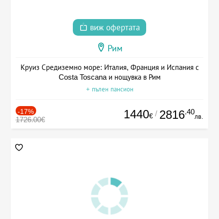
виж офертата
Рим
Круиз Средиземно море: Италия, Франция и Испания с
Costa Toscana и нощувка в Рим
+ пълен пансион
-17%
1440
.40
2816
/
€
лв.
1726.00€