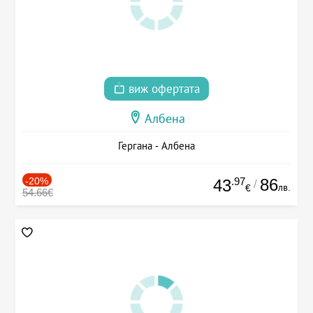
виж офертата
Албена
Гергана - Албена
-20%
.97
86
43
/
лв.
€
54.66€