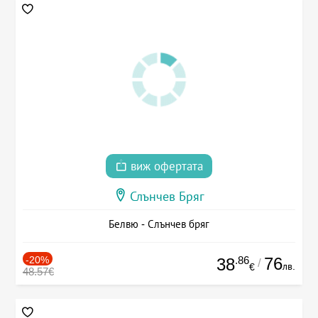
виж офертата
Слънчев Бряг
Белвю - Слънчев бряг
-20%
.86
76
38
/
лв.
€
48.57€