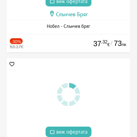
виж офертата
Слънчев Бряг
Нобел - Слънчев бряг
-30%
.32
73
37
/
лв.
€
53.17€
виж офертата