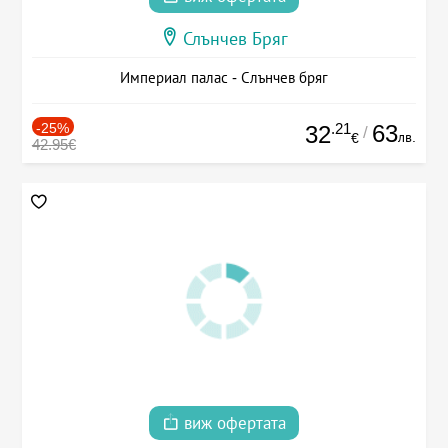
Слънчев Бряг
Империал палас - Слънчев бряг
-25%
.21
63
32
/
лв.
€
42.95€
виж офертата