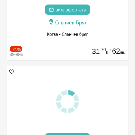
виж офертата
Слънчев Бряг
Котва - Слънчев бряг
-21%
.70
62
31
/
лв.
€
39.88€