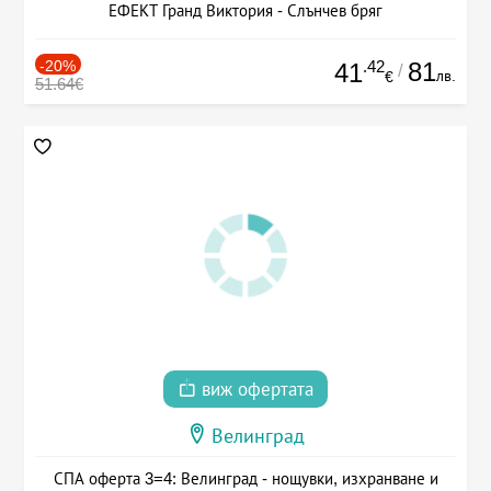
ЕФЕКТ Гранд Виктория - Слънчев бряг
-20%
.42
81
41
/
лв.
€
51.64€
виж офертата
Велинград
СПА оферта 3=4: Велинград - нощувки, изхранване и