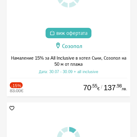
виж офертата
Созопол
Намаление 15% за All Inclusive в хотел Съни, Созопол на
50 м от плажа
Дата: 30.07 - 30.09 + all inclusive
-15%
.55
.98
70
137
/
€
лв.
83.00€