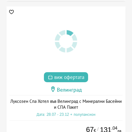
виж офертата
Велинград
Луксозен Спа Хотел във Велинград с Минерални Басейни
и СПА Пакет
Дата: 28.07 - 23.12 + полупансион
67
.04
131
/
€
лв.