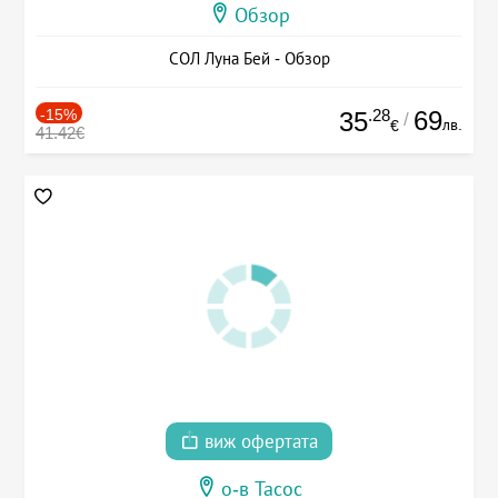
Обзор
СОЛ Луна Бей - Обзор
-15%
.28
69
35
/
лв.
€
41.42€
виж офертата
о-в Тасос