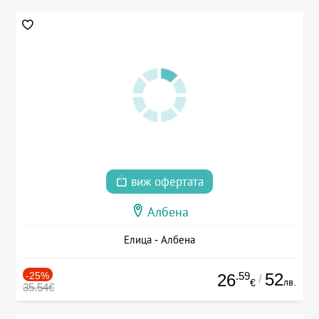
виж офертата
Албена
Елица - Албена
-25%
.59
52
26
/
лв.
€
35.54€