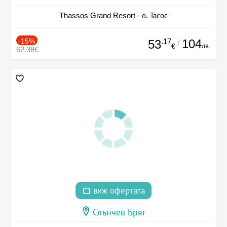
Thassos Grand Resort - о. Тасос
-15%
.17
104
53
/
лв.
€
62.38€
виж офертата
Слънчев Бряг