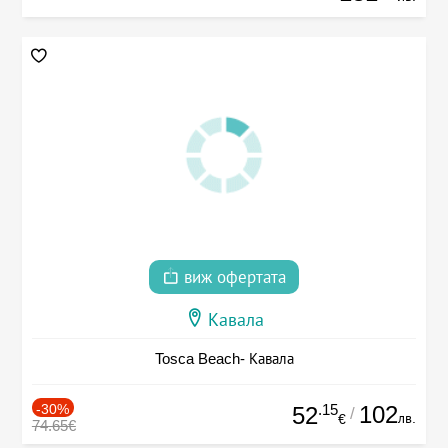
виж офертата
Кавала
Tosca Beach- Кавала
-30%
.15
102
52
/
лв.
€
74.65€