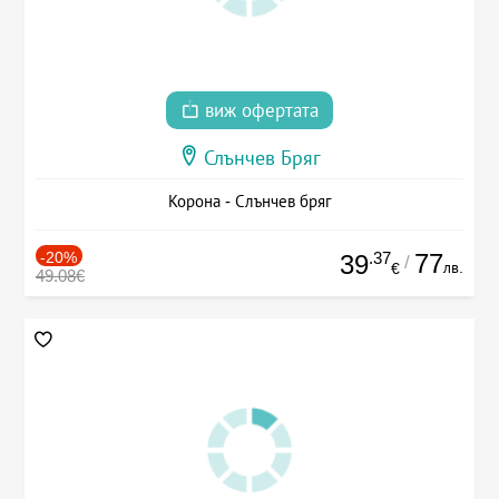
виж офертата
Слънчев Бряг
Корона - Слънчев бряг
-20%
.37
77
39
/
лв.
€
49.08€