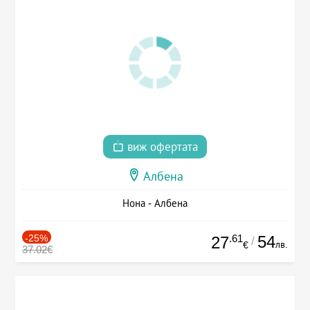
виж офертата
Албена
Нона - Албена
-25%
.61
54
27
/
лв.
€
37.02€