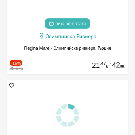
виж офертата
Олимпийска Ривиера
Regina Mare - Олимпийска ривиера, Гърция
-16%
.47
42
21
/
лв.
€
25.57€