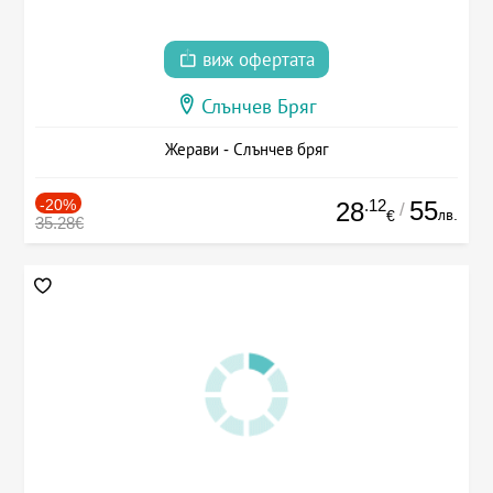
виж офертата
Слънчев Бряг
Жерави - Слънчев бряг
-20%
.12
55
28
/
лв.
€
35.28€