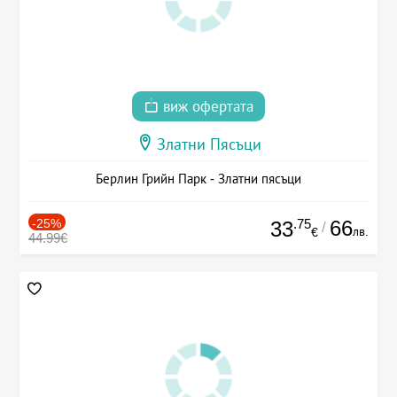
виж офертата
Златни Пясъци
Берлин Грийн Парк - Златни пясъци
-25%
.75
66
33
/
лв.
€
44.99€