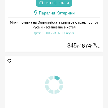
виж офертата
Паралия Катерини
Мини почивка на Олимпийската ривиера с транспорт от
Русе и настаняване в хотел
Дата: 18.09 - 23.09 + закуска
345
.76
674
/
€
лв.