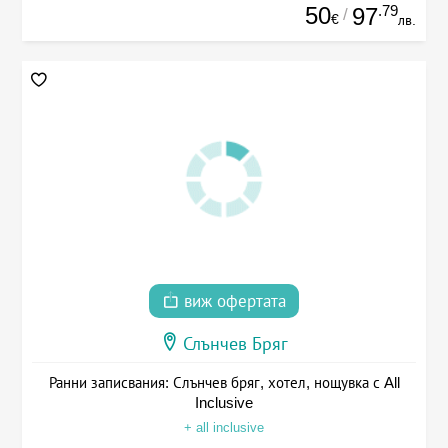
50
.79
97
/
€
лв.
виж офертата
Слънчев Бряг
Ранни записвания: Слънчев бряг, хотел, нощувка с All
Inclusive
+ all inclusive