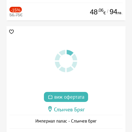
-15%
.06
94
48
/
лв.
€
56.75€
виж офертата
Слънчев Бряг
Империал палас - Слънчев бряг