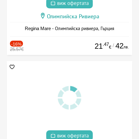
виж офертата
Олимпийска Ривиера
Regina Mare - Олимпийска ривиера, Гърция
-16%
.47
42
21
/
лв.
€
25.57€
виж офертата