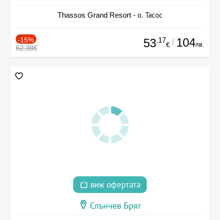
Thassos Grand Resort - о. Тасос
-15%
.17
104
53
/
лв.
€
62.38€
виж офертата
Слънчев Бряг