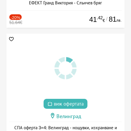
ЕФЕКТ Гранд Виктория - Слънчев бряг
-20%
.42
81
41
/
лв.
€
51.64€
виж офертата
Велинград
СПА оферта 3=4: Велинград - нощувки, изхранване и