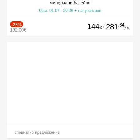
минерални басейни
Дата: 01.07 - 30.09 + полупансион
-25%
144
.64
281
/
€
лв.
192.00€
специално предложение