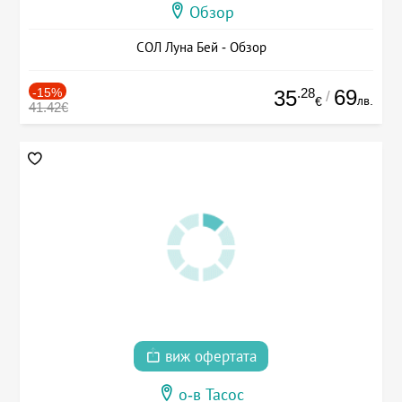
Обзор
СОЛ Луна Бей - Обзор
-15%
.28
69
35
/
лв.
€
41.42€
виж офертата
о-в Тасос