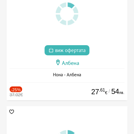
виж офертата
Албена
Нона - Албена
-25%
.61
54
27
/
лв.
€
37.02€