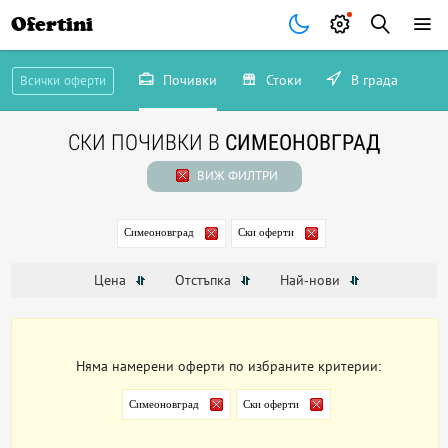
Ofertini
Почивки
Стоки
В града
Всички оферти
СКИ ПОЧИВКИ В
СИМЕОНОВГРАД
ВИЖ ФИЛТРИ
Симеоновград
Ски оферти
Цена
Отстъпка
Най-нови
Няма намерени оферти по избраните критерии:
Симеоновград
Ски оферти