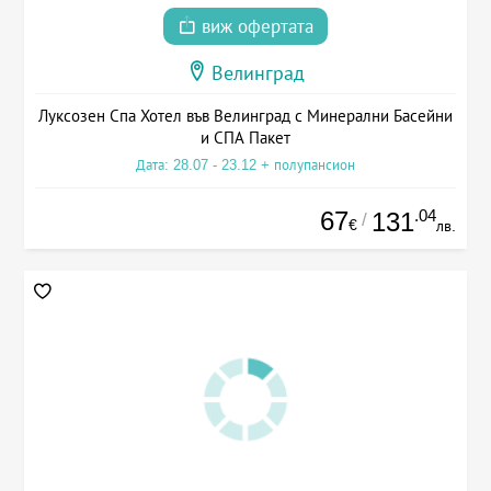
виж офертата
Велинград
Луксозен Спа Хотел във Велинград с Минерални Басейни
и СПА Пакет
Дата: 28.07 - 23.12 + полупансион
67
.04
131
/
€
лв.