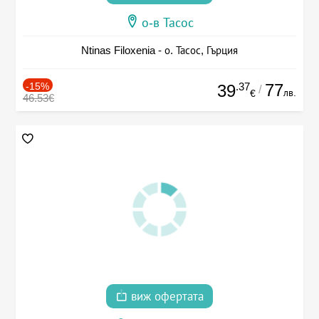
о-в Тасос
Ntinas Filoxenia - о. Тасос, Гърция
-15%
.37
77
39
/
лв.
€
46.53€
виж офертата