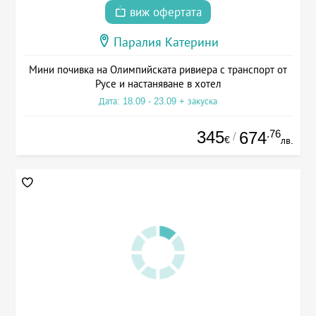
виж офертата
Паралия Катерини
Мини почивка на Олимпийската ривиера с транспорт от
Русе и настаняване в хотел
Дата: 18.09 - 23.09 + закуска
345
.76
674
/
€
лв.