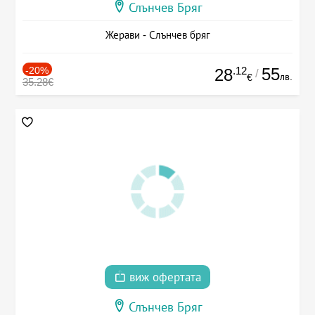
Слънчев Бряг
Жерави - Слънчев бряг
-20%
.12
55
28
/
лв.
€
35.28€
виж офертата
Слънчев Бряг