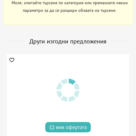
Моля, опитайте търсене по категория или премахнете някои
параметри за да се разшири обхвата на търсене.
Други изгодни предложения
виж офертата