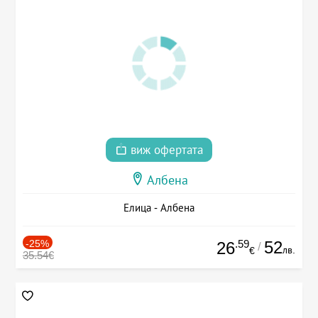
виж офертата
Албена
Елица - Албена
-25%
.59
52
26
/
лв.
€
35.54€