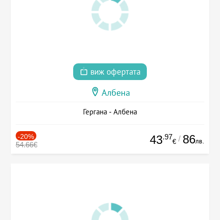
виж офертата
Албена
Гергана - Албена
-20%
.97
86
43
/
лв.
€
54.66€