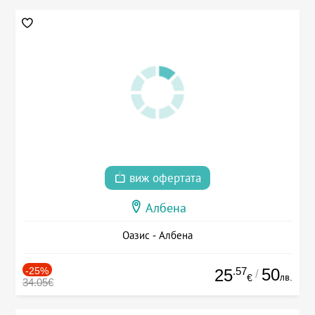
виж офертата
Албена
Оазис - Албена
-25%
.57
50
25
/
лв.
€
34.05€