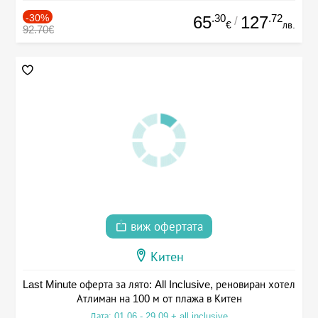
-30%
.30
.72
65
127
/
€
лв.
92.70€
виж офертата
Китен
Last Minute оферта за лято: All Inclusive, реновиран хотел
Атлиман на 100 м от плажа в Китен
Дата: 01.06 - 29.09 + all inclusive