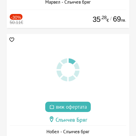
Марвел - Слънчев бряг
-30%
.28
69
35
/
лв.
€
50.11€
виж офертата
Слънчев Бряг
Нобел - Слънчев бряг