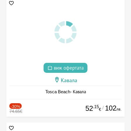
виж офертата
Кавала
Tosca Beach- Кавала
-30%
.15
102
52
/
лв.
€
74.65€