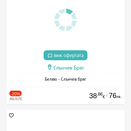
виж офертата
Слънчев Бряг
Белвю - Слънчев бряг
-20%
.86
76
38
/
лв.
€
48.57€