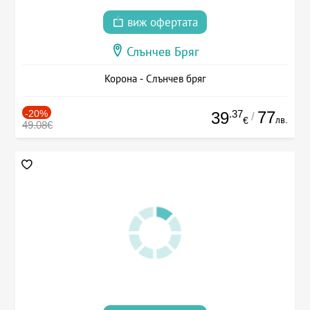
виж офертата
Слънчев Бряг
Корона - Слънчев бряг
-20%
.37
77
39
/
лв.
€
49.08€