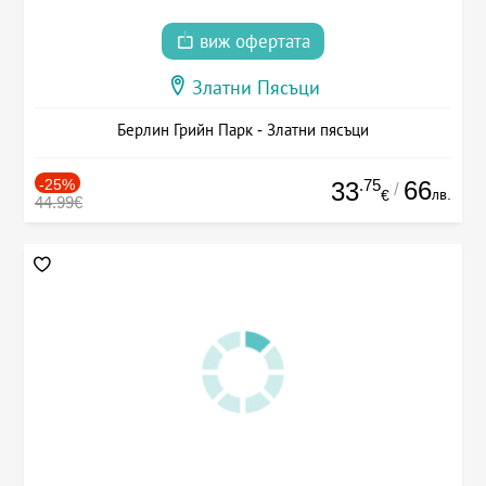
виж офертата
Златни Пясъци
Берлин Грийн Парк - Златни пясъци
-25%
.75
66
33
/
лв.
€
44.99€