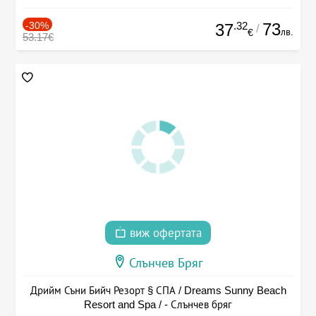
-30%
.32
73
37
/
лв.
€
53.17€
виж офертата
Слънчев Бряг
Дрийм Съни Бийч Резорт § СПА / Dreams Sunny Beach
Resort and Spa / - Слънчев бряг