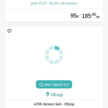
Дата: 01.07 - 30.09 + all inclusive
95
.80
185
/
€
лв.
виж офертата
Обзор
АЛУА Хелиос Бей - Обзор