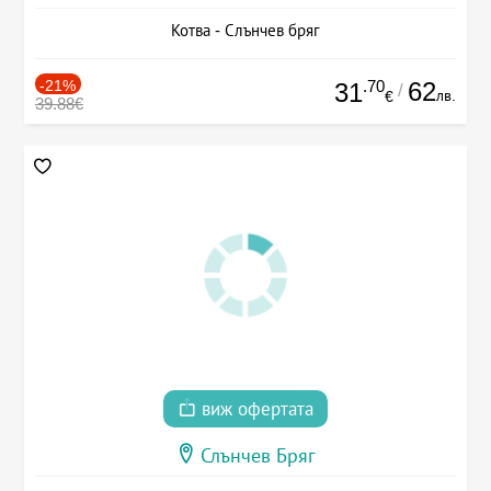
Котва - Слънчев бряг
-21%
.70
62
31
/
лв.
€
39.88€
виж офертата
Слънчев Бряг