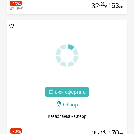
-25%
.21
63
32
/
лв.
€
42.95€
виж офертата
Обзор
Казабланка - Обзор
-20%
.79
70
35
/