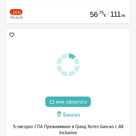
-25%
.75
111
56
/
лв.
€
75.67€
виж офертата
Банско
5-звездно СПА Преживяване в Гранд Хотел Банско с All
Inclusive