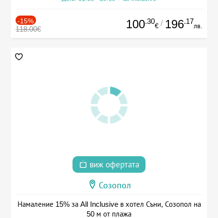
-15%
.30
.17
100
196
/
€
лв.
118.00€
виж офертата
Созопол
Намаление 15% за All Inclusive в хотел Съни, Созопол на
50 м от плажа