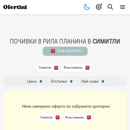
Почивки
Стоки
В града
Всички оферти
Ofertini
ПОЧИВКИ В РИЛА ПЛАНИНА В
СИМИТЛИ
ВИЖ ФИЛТРИ
Симитли
Рила планина
Цена
Отстъпка
Най-нови
Няма намерени оферти по избраните критерии:
Симитли
Рила планина