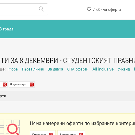
Любими оферти
В града
ТИ ЗА 8 ДЕКЕМВРИ - СТУДЕНТСКИЯТ ПРАЗН
още:
Море
Първа линия
За двама
СПА оферти
All inclusive
Уикенд
8 декември
рти
Няма намерени оферти по избраните критери
Сингапур
8 декември