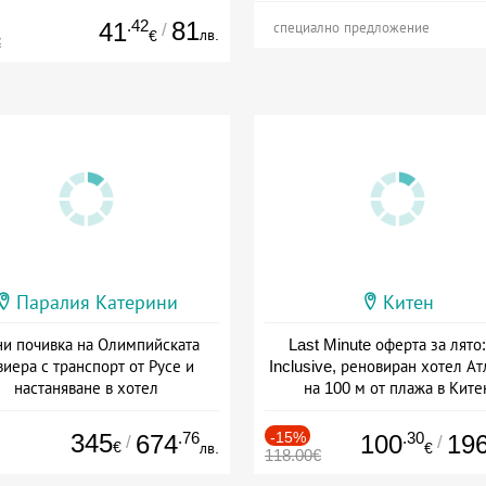
.42
81
41
/
специално предложение
лв.
€
€
Паралия Катерини
Китен
и почивка на Олимпийската
Last Minute оферта за лято: 
виера с транспорт от Русе и
Inclusive, реновиран хотел А
настаняване в хотел
на 100 м от плажа в Ките
Дата: 18.09 - 23.09 + закуска
Дата: 01.06 - 29.09 + all inclus
345
.76
-15%
.30
674
100
19
/
/
€
лв.
€
118.00€