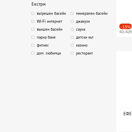
Екстри
вътрешен басейн
минерален басейн
Wi-Fi интернет
джакузи
-15%
външен басейн
сауна
41.42
парна баня
детски кът
фитнес
казино
дом. любимци
ресторант
ЕФЕК