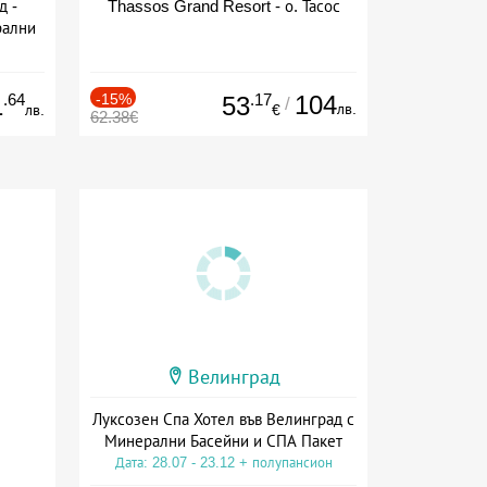
д -
Thassos Grand Resort - о. Тасос
рални
сион
.64
-15%
.17
104
1
53
/
лв.
лв.
€
62.38€
Велинград
Луксозен Спа Хотел във Велинград с
Минерални Басейни и СПА Пакет
Дата: 28.07 - 23.12 + полупансион