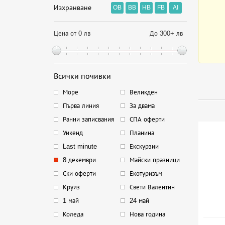
Изхранване
OB
BB
HB
FB
AI
Цена от 0 лв
До 300+ лв
Всички почивки
Море
Великден
Първа линия
За двама
Ранни записвания
СПА оферти
Уикенд
Планина
Last minute
Екскурзии
8 декември
Майски празници
Ски оферти
Екотуризъм
Круиз
Свети Валентин
1 май
24 май
Коледа
Нова година