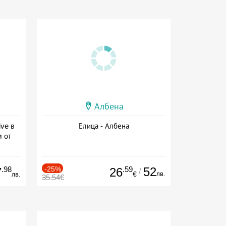
Албена
ive в
Елица - Албена
м от
ive
.98
-25%
.59
52
7
26
/
лв.
лв.
€
35.54€