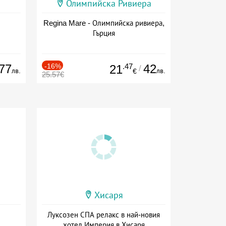
Олимпийска Ривиера
Regina Mare - Олимпийска ривиера,
Гърция
77
-16%
.47
42
21
/
лв.
лв.
€
25.57€
Хисаря
Луксозен СПА релакс в най-новия
хотел Империя в Хисаря