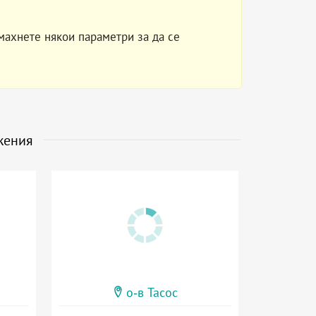
махнете някои параметри за да се
жения
о-в Тасос