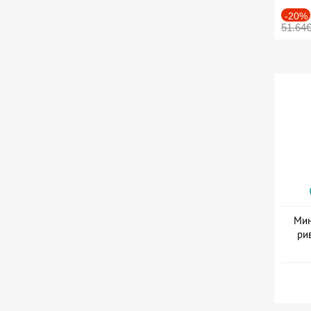
-20%
51.64
Мин
ри