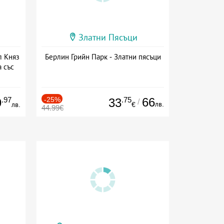
Златни Пясъци
л Княз
Берлин Грийн Парк - Златни пясъци
 със
сион
.97
-25%
.75
66
9
33
/
лв.
лв.
€
44.99€