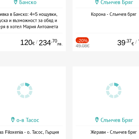
Банско
Слънчев Бряг
ивка в Банско: 4=5 нощувки,
Корона - Слънчев бряг
уска и възможност за обяд и
еря в хотел Мария Антоанета
а: 16.07 - 07.09 + полупансион
120
.70
-20%
.37
234
39
/
/
€
лв.
€
49.08€
о-в Тасос
Слънчев Бряг
as Filoxenia - о. Тасос, Гърция
Жерави - Слънчев бряг