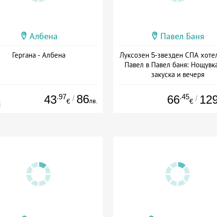
Албена
Павел Баня
Гергана - Албена
Луксозен 5-звезден СПА хоте
Павел в Павел баня: Нощувка
закуска и вечеря
Дата: 17.07 - 22.12 + полупан
.97
86
.45
43
66
12
/
/
лв.
€
€
€