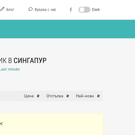
Блог
Връзка с нас
Dark
ИК В
СИНГАПУР
Last minute
Цена
Отстъпка
Най-нови
и: