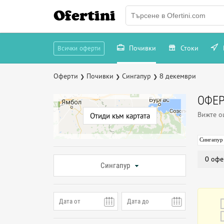
Ofertini
Почивки
Стоки
Всички оферти
Оферти
Почивки
Сингапур
8 декември
❯
❯
❯
ОФЕР
Вижте 
Отиди към картата
Сингапур
0 офе
Сингапур