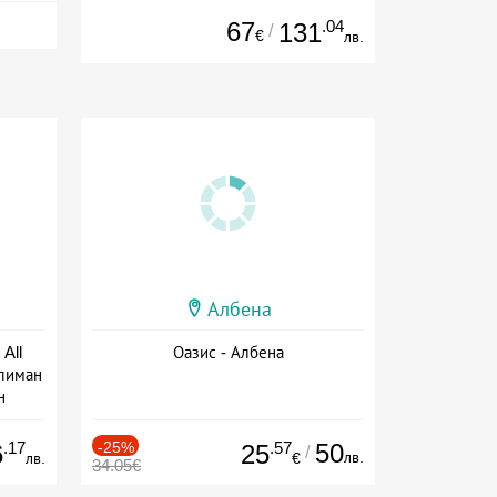
67
.04
131
/
€
лв.
Албена
All
Оазис - Албена
тлиман
н
ive
.17
-25%
.57
50
6
25
/
лв.
лв.
€
34.05€