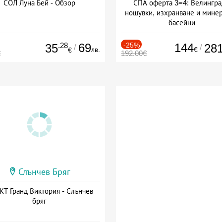
СОЛ Луна Бей - Обзор
СПА оферта 3=4: Велингра
нощувки, изхранване и мине
басейни
Дата: 01.07 - 30.09 + полупан
.28
69
-25%
144
35
28
/
/
лв.
€
€
€
192.00€
Слънчев Бряг
Т Гранд Виктория - Слънчев
бряг