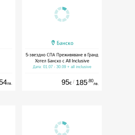
Банско
5-звездно СПА Преживяване в Гранд
Хотел Банско с All Inclusive
Дата: 01.07 - 30.09 + all inclusive
54
95
.80
185
/
лв.
€
лв.