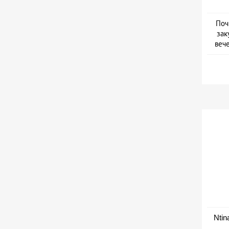
Поч
зак
веч
Дат
Ntin