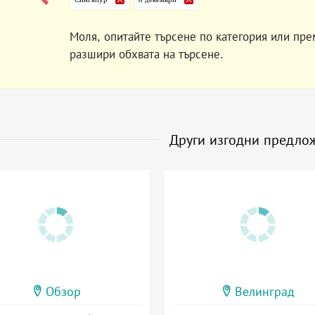
Моля, опитайте търсене по категория или пре
разшири обхвата на търсене.
Други изгодни предло
Обзор
Велинград