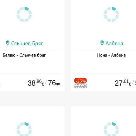
Слънчев Бряг
Албена
Белвю - Слънчев бряг
Нона - Албена
.86
76
-25%
.61
38
27
/
/
лв.
€
€
€
37.02€