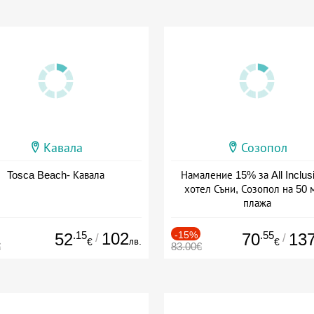
Кавала
Созопол
Tosca Beach- Кавала
Намаление 15% за All Inclus
хотел Съни, Созопол на 50 
плажа
Дата: 30.07 - 30.09 + all inclus
.15
102
-15%
.55
52
70
13
/
/
лв.
€
€
€
83.00€