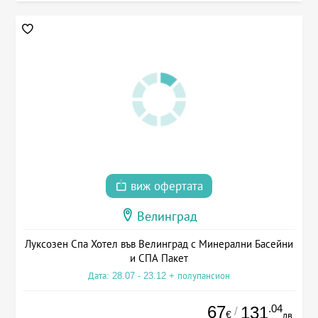
виж офертата
Велинград
Луксозен Спа Хотел във Велинград с Минерални Басейни
и СПА Пакет
Дата: 28.07 - 23.12 + полупансион
67
.04
131
/
€
лв.