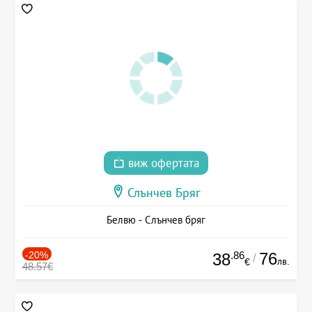
виж офертата
Слънчев Бряг
Белвю - Слънчев бряг
-20%
.86
76
38
/
лв.
€
48.57€