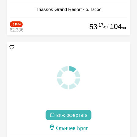
Thassos Grand Resort - о. Тасос
-15%
.17
104
53
/
лв.
€
62.38€
виж офертата
Слънчев Бряг