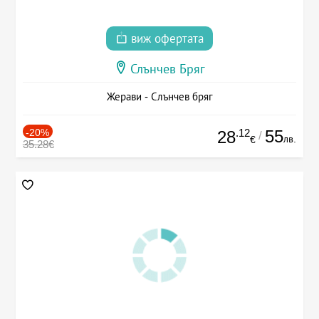
виж офертата
Слънчев Бряг
Жерави - Слънчев бряг
-20%
.12
55
28
/
лв.
€
35.28€