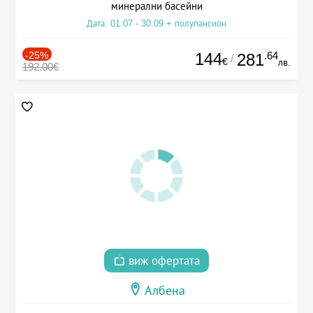
минерални басейни
Дата: 01.07 - 30.09 + полупансион
-25%
144
.64
281
/
€
лв.
192.00€
виж офертата
Албена