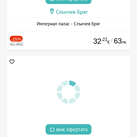
Слънчев Бряг
Империал палас - Слънчев бряг
-25%
.21
63
32
/
лв.
€
42.95€
виж офертата