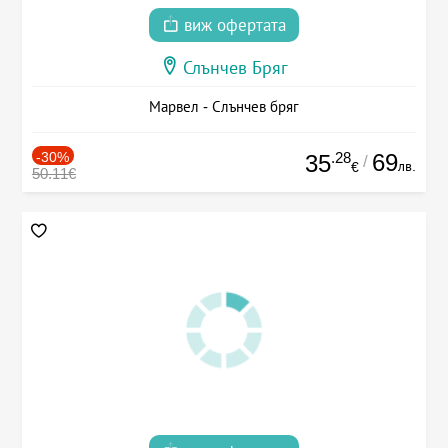
виж офертата
Слънчев Бряг
Марвел - Слънчев бряг
-30%
.28
69
35
/
лв.
€
50.11€