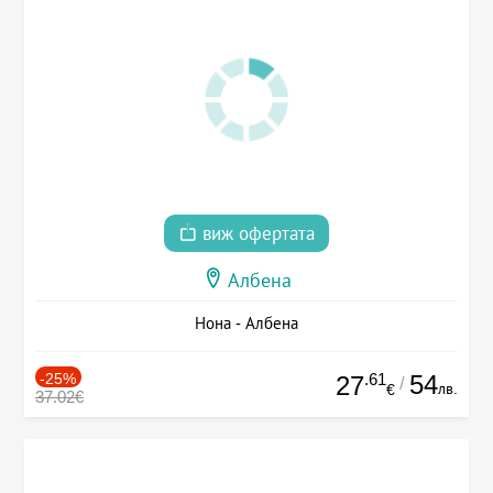
виж офертата
Албена
Нона - Албена
-25%
.61
54
27
/
лв.
€
37.02€