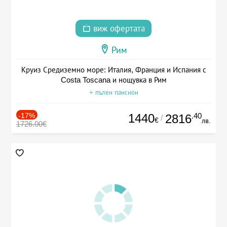
виж офертата
Рим
Круиз Средиземно море: Италия, Франция и Испания с
Costa Toscana и нощувка в Рим
+ пълен пансион
-17%
1440
.40
2816
/
€
лв.
1726.00€