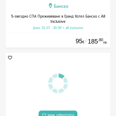
Банско
5-звездно СПА Преживяване в Гранд Хотел Банско с All
Inclusive
Дата: 01.07 - 30.09 + all inclusive
95
.80
185
/
€
лв.
виж офертата