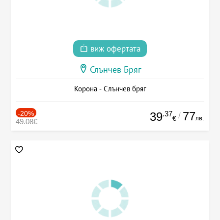
виж офертата
Слънчев Бряг
Корона - Слънчев бряг
-20%
.37
77
39
/
лв.
€
49.08€