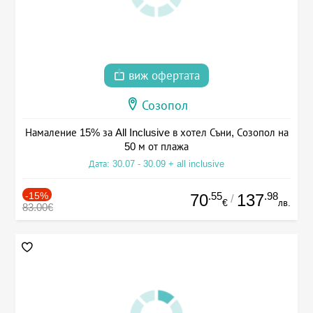
виж офертата
Созопол
Намаление 15% за All Inclusive в хотел Съни, Созопол на
50 м от плажа
Дата: 30.07 - 30.09 + all inclusive
-15%
.55
.98
70
137
/
€
лв.
83.00€