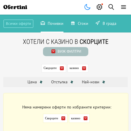
Ofertini
Почивки
Стоки
В града
Всички оферти
ХОТЕЛИ С КАЗИНО В
СКОРЦИТЕ
ВИЖ ФИЛТРИ
Скорците
казино
Цена
Отстъпка
Най-нови
Няма намерени оферти по избраните критерии:
Скорците
казино