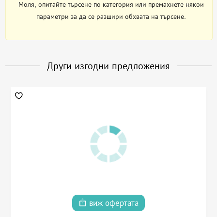
Моля, опитайте търсене по категория или премахнете някои
параметри за да се разшири обхвата на търсене.
Други изгодни предложения
виж офертата