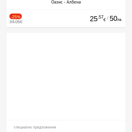
Оазис - Албена
-25%
.57
50
25
/
лв.
€
34.05€
специално предложение