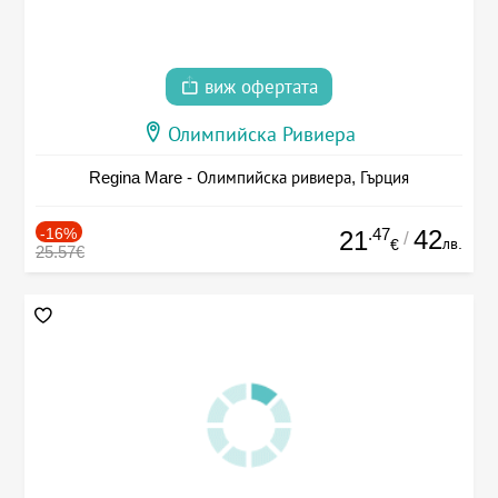
виж офертата
Олимпийска Ривиера
Regina Mare - Олимпийска ривиера, Гърция
-16%
.47
42
21
/
лв.
€
25.57€