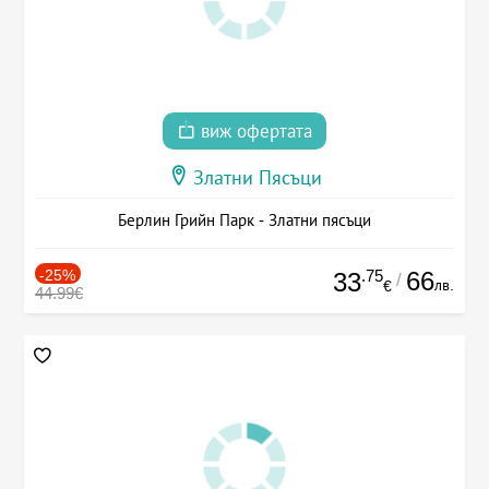
виж офертата
Златни Пясъци
Берлин Грийн Парк - Златни пясъци
-25%
.75
66
33
/
лв.
€
44.99€