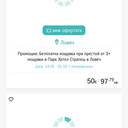
виж офертата
Ловеч
Промоция: Безплатна нощувка при престой от 3+
нощувки в Парк Хотел Стратеш в Ловеч
Дата: 14.05 - 01.10 + полупансион
50
.79
97
/
€
лв.