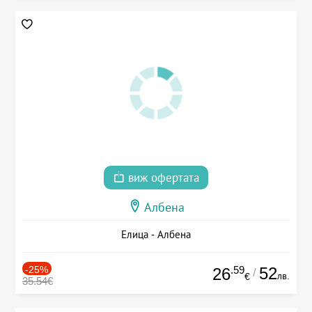
виж офертата
Албена
Елица - Албена
-25%
.59
52
26
/
лв.
€
35.54€