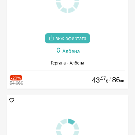
виж офертата
Албена
Гергана - Албена
-20%
.97
86
43
/
лв.
€
54.66€