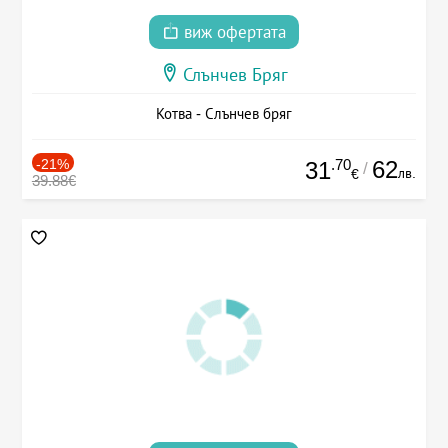
виж офертата
Слънчев Бряг
Котва - Слънчев бряг
-21%
.70
62
31
/
лв.
€
39.88€