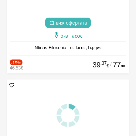
виж офертата
о-в Тасос
Ntinas Filoxenia - о. Тасос, Гърция
-15%
.37
77
39
/
лв.
€
46.53€