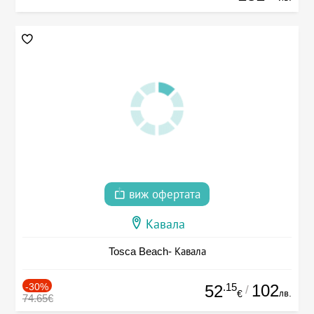
виж офертата
Кавала
Tosca Beach- Кавала
-30%
.15
102
52
/
лв.
€
74.65€