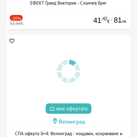
ЕФЕКТ Гранд Виктория - Слънчев бряг
-20%
.42
81
41
/
лв.
€
51.64€
виж офертата
Велинград
СПА оферта 3=4: Велинград - нощувки, изхранване и