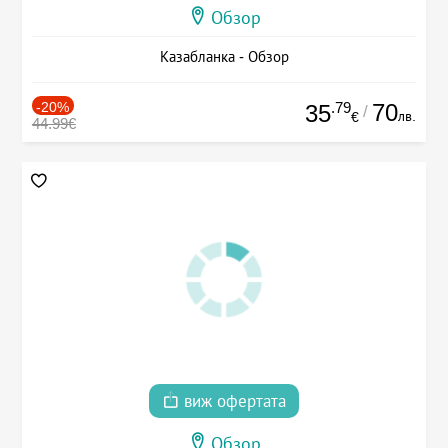
Обзор
Казабланка - Обзор
-20%
.79
70
35
/
лв.
€
44.99€
виж офертата
Обзор