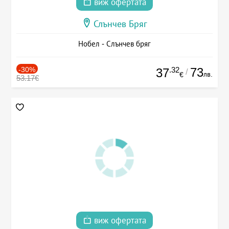
виж офертата
Слънчев Бряг
Нобел - Слънчев бряг
-30%
.32
73
37
/
лв.
€
53.17€
виж офертата