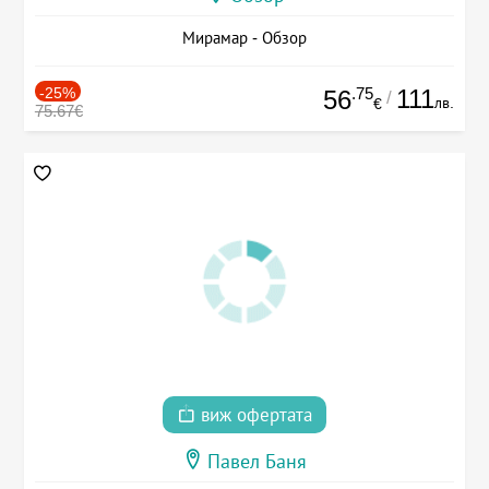
Мирамар - Обзор
-25%
.75
111
56
/
лв.
€
75.67€
виж офертата
Павел Баня