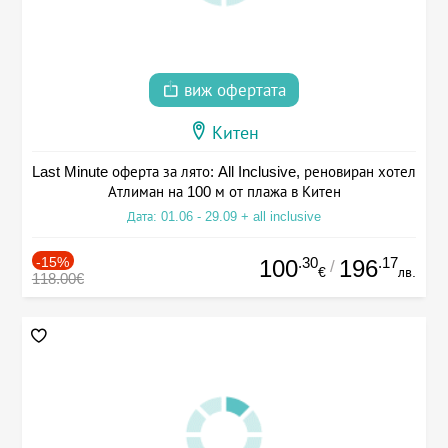
виж офертата
Китен
Last Minute оферта за лято: All Inclusive, реновиран хотел
Атлиман на 100 м от плажа в Китен
Дата: 01.06 - 29.09 + all inclusive
-15%
.30
.17
100
196
/
€
лв.
118.00€