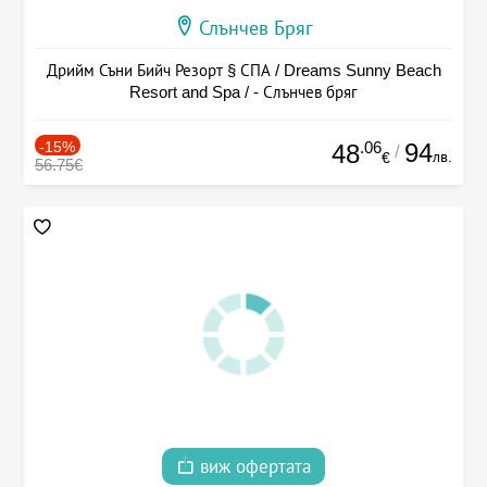
Слънчев Бряг
Дрийм Съни Бийч Резорт § СПА / Dreams Sunny Beach
Resort and Spa / - Слънчев бряг
-15%
.06
94
48
/
лв.
€
56.75€
виж офертата