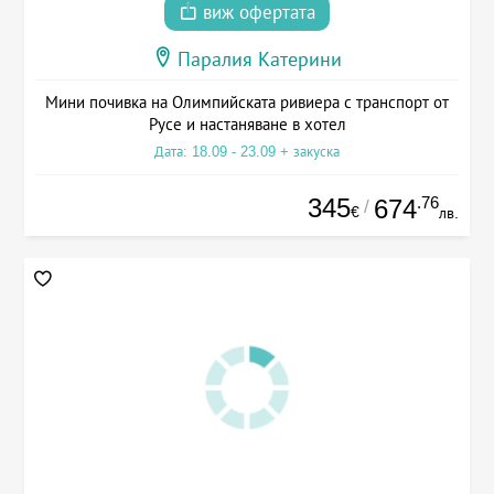
виж офертата
Паралия Катерини
Мини почивка на Олимпийската ривиера с транспорт от
Русе и настаняване в хотел
Дата: 18.09 - 23.09 + закуска
345
.76
674
/
€
лв.