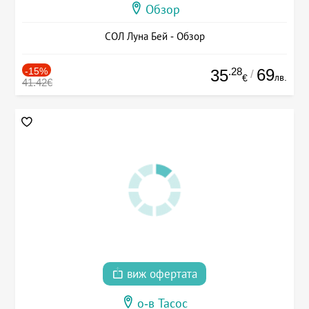
Обзор
СОЛ Луна Бей - Обзор
-15%
.28
69
35
/
лв.
€
41.42€
виж офертата
о-в Тасос