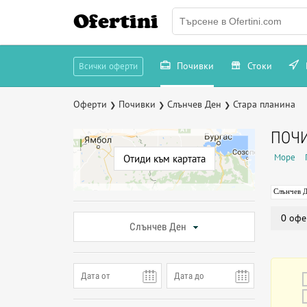
Ofertini
Почивки
Стоки
Всички оферти
Оферти
Почивки
Слънчев Ден
Стара планина
❯
❯
❯
ПОЧИ
Море
Отиди към картата
Слънчев 
0 офе
Слънчев Ден