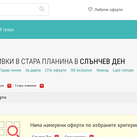
Любими оферти
В града
ВКИ В СТАРА ПЛАНИНА В
СЛЪНЧЕВ ДЕН
Първа линия
За двама
СПА оферти
All inclusive
Уикенд
Last minute
Ден
Стара планина
рти
Няма намерени оферти по избраните критери
Слънчев Ден
Стара планина