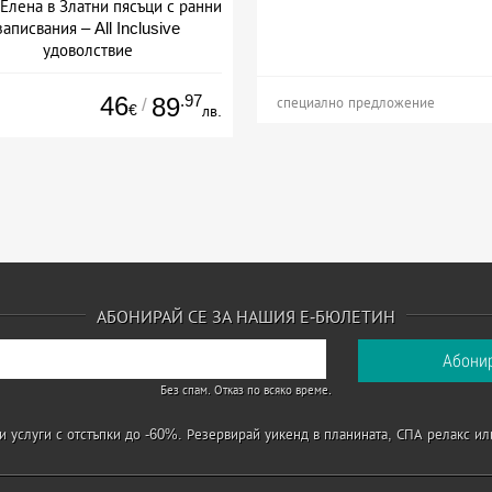
Елена в Златни пясъци с ранни
записвания – All Inclusive
удоволствие
+ all inclusive
46
.97
89
/
специално предложение
€
лв.
АБОНИРАЙ СЕ ЗА НАШИЯ Е-БЮЛЕТИН
Без спам. Отказ по всяко време.
 услуги с отстъпки до -60%. Резервирай уикенд в планината, СПА релакс ил