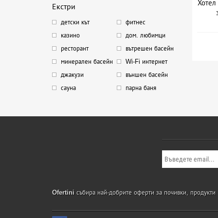
Хотел 
Екстри
детски кът
фитнес
казино
дом. любимци
ресторант
вътрешен басейн
минерален басейн
Wi-Fi интернет
джакузи
външен басейн
сауна
парна баня
Ofertini
събира най-добрите оферти за почивки, продукти и