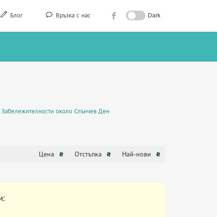
Блог
Връзка с нас
Dark
Забележителности около Слънчев Ден
Цена
Отстъпка
Най-нови
и: