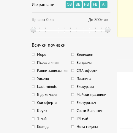
Изхранване
OB
BB
HB
FB
AI
Цена от 0 лв
До 300+ лв
Всички почивки
Море
Великден
Първа линия
За двама
Ранни записвания
СПА оферти
Уикенд
Планина
Last minute
Екскурзии
8 декември
Майски празници
Ски оферти
Екотуризъм
Круиз
Свети Валентин
1 май
24 май
Коледа
Нова година