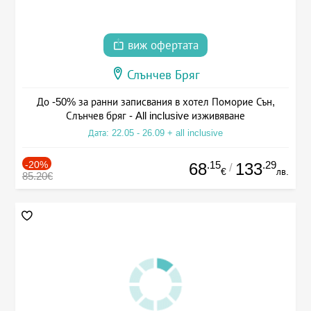
виж офертата
Слънчев Бряг
До -50% за ранни записвания в хотел Поморие Сън,
Слънчев бряг - All inclusive изживяване
Дата: 22.05 - 26.09 + all inclusive
-20%
.15
.29
68
133
/
€
лв.
85.20€