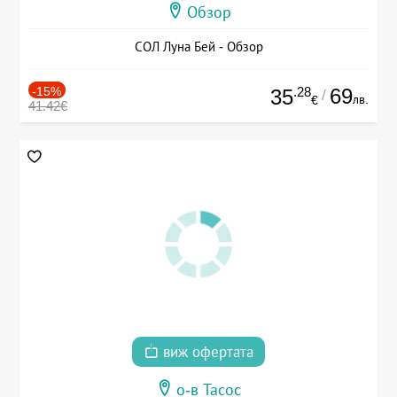
Обзор
СОЛ Луна Бей - Обзор
-15%
.28
69
35
/
лв.
€
41.42€
виж офертата
о-в Тасос