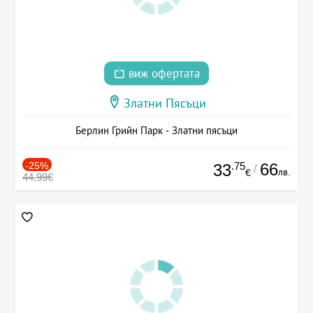
виж офертата
Златни Пясъци
Берлин Грийн Парк - Златни пясъци
-25%
.75
66
33
/
лв.
€
44.99€