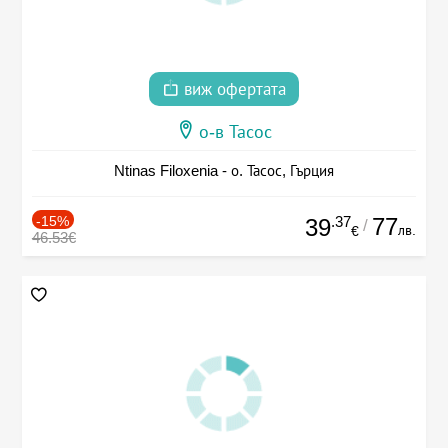
виж офертата
о-в Тасос
Ntinas Filoxenia - о. Тасос, Гърция
-15%
.37
77
39
/
лв.
€
46.53€