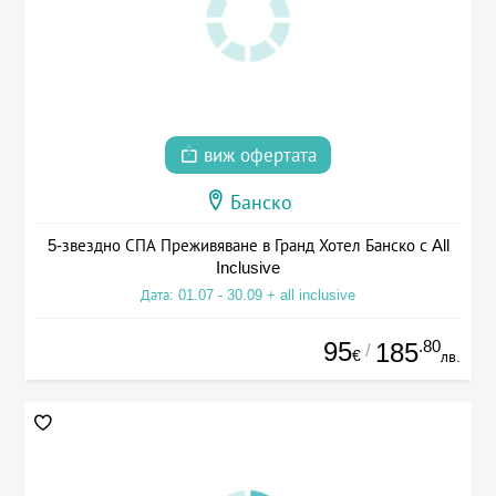
виж офертата
Банско
5-звездно СПА Преживяване в Гранд Хотел Банско с All
Inclusive
Дата: 01.07 - 30.09 + all inclusive
95
.80
185
/
€
лв.