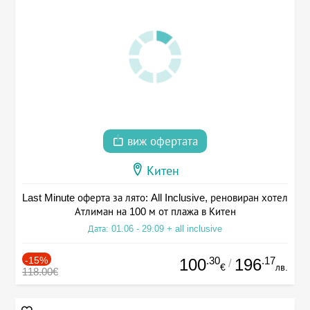
виж офертата
Китен
Last Minute оферта за лято: All Inclusive, реновиран хотел
Атлиман на 100 м от плажа в Китен
Дата: 01.06 - 29.09 + all inclusive
-15%
.30
.17
100
196
/
€
лв.
118.00€