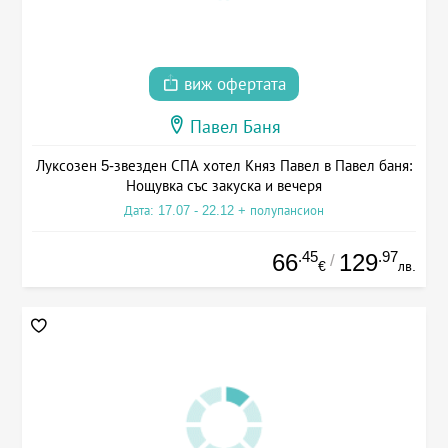
виж офертата
Павел Баня
Луксозен 5-звезден СПА хотел Княз Павел в Павел баня:
Нощувка със закуска и вечеря
Дата: 17.07 - 22.12 + полупансион
.45
.97
66
129
/
€
лв.