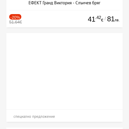
ЕФЕКТ Гранд Виктория - Слънчев бряг
-20%
.42
81
41
/
лв.
€
51.64€
специално предложение