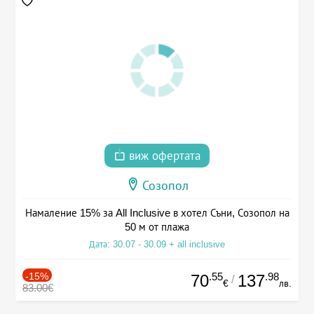
виж офертата
Созопол
Намаление 15% за All Inclusive в хотел Съни, Созопол на
50 м от плажа
Дата: 30.07 - 30.09 + all inclusive
-15%
.55
.98
70
137
/
€
лв.
83.00€