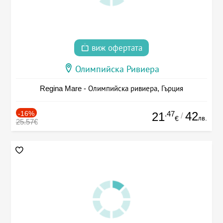
виж офертата
Олимпийска Ривиера
Regina Mare - Олимпийска ривиера, Гърция
-16%
.47
42
21
/
лв.
€
25.57€