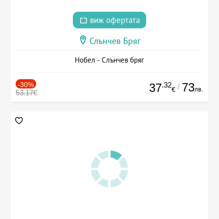
виж офертата
Слънчев Бряг
Нобел - Слънчев бряг
-30%
.32
73
37
/
лв.
€
53.17€