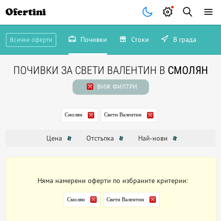
Ofertini
Почивки
Стоки
В града
Всички оферти
ПОЧИВКИ ЗА СВЕТИ ВАЛЕНТИН В
СМОЛЯН
ВИЖ ФИЛТРИ
Смолян
Свети Валентин
Цена
Отстъпка
Най-нови
Няма намерени оферти по избраните критерии:
Смолян
Свети Валентин