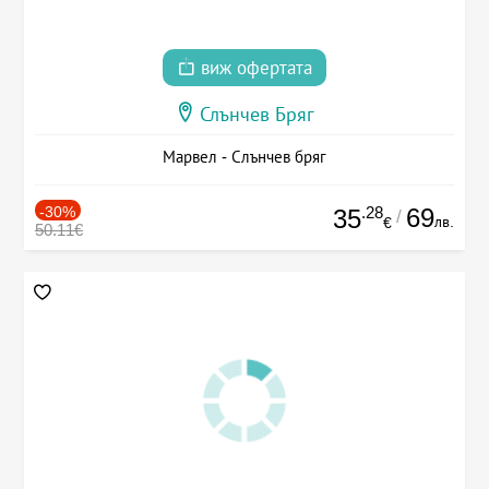
виж офертата
Слънчев Бряг
Марвел - Слънчев бряг
-30%
.28
69
35
/
лв.
€
50.11€