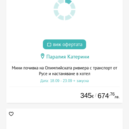
виж офертата
Паралия Катерини
Мини почивка на Олимпийската ривиера с транспорт от
Русе и настаняване в хотел
Дата: 18.09 - 23.09 + закуска
345
.76
674
/
€
лв.