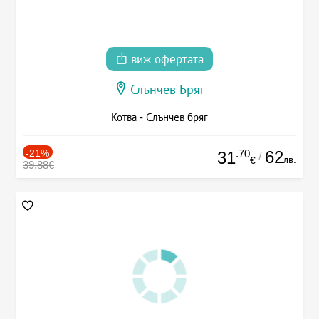
виж офертата
Слънчев Бряг
Котва - Слънчев бряг
-21%
.70
62
31
/
лв.
€
39.88€