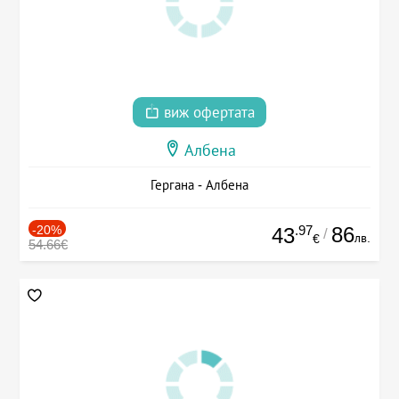
виж офертата
Албена
Гергана - Албена
-20%
.97
86
43
/
лв.
€
54.66€