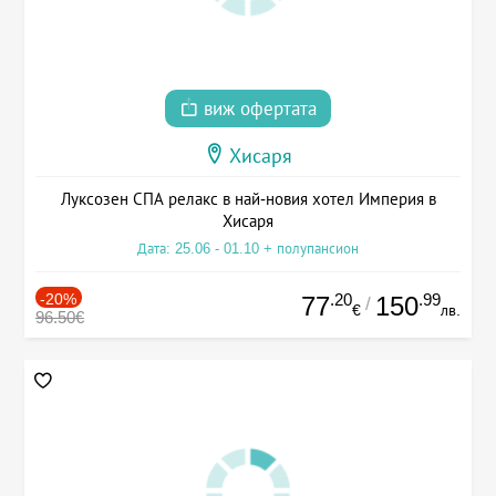
виж офертата
Хисаря
Луксозен СПА релакс в най-новия хотел Империя в
Хисаря
Дата: 25.06 - 01.10 + полупансион
-20%
.20
.99
77
150
/
€
лв.
96.50€