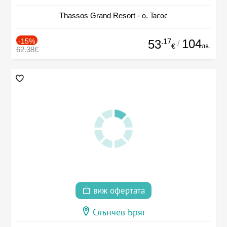
Thassos Grand Resort - о. Тасос
-15%
.17
104
53
/
лв.
€
62.38€
виж офертата
Слънчев Бряг