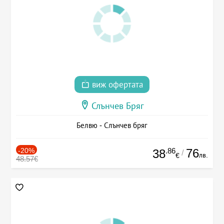
виж офертата
Слънчев Бряг
Белвю - Слънчев бряг
-20%
.86
76
38
/
лв.
€
48.57€