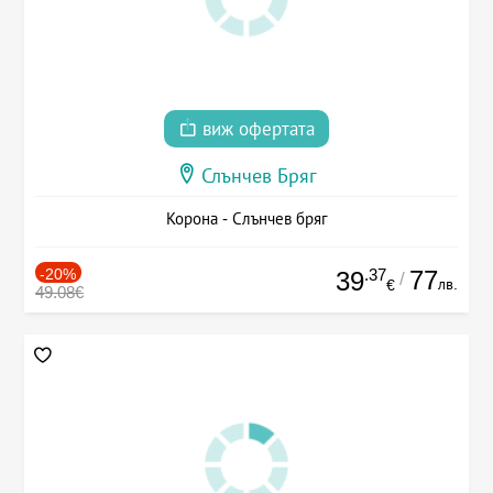
виж офертата
Слънчев Бряг
Корона - Слънчев бряг
-20%
.37
77
39
/
лв.
€
49.08€