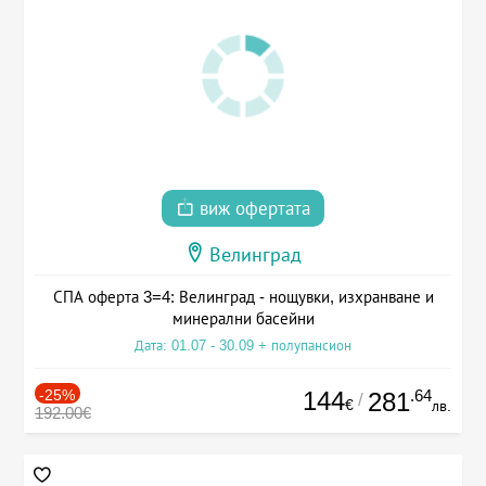
виж офертата
Велинград
СПА оферта 3=4: Велинград - нощувки, изхранване и
минерални басейни
Дата: 01.07 - 30.09 + полупансион
-25%
144
.64
281
/
€
лв.
192.00€