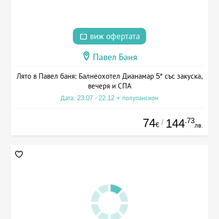
виж офертата
Павел Баня
Лято в Павел баня: Балнеохотел Дианамар 5* със закуска,
вечеря и СПА
Дата: 23.07 - 22.12 + полупансион
74
.73
144
/
€
лв.