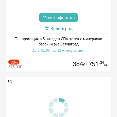
виж офертата
Велинград
Топ промоция в 5-звезден СПА хотел с минерални
басейни във Велинград
Дата: 01.09 - 20.12 + полупансион
-33%
384
.04
751
/
€
лв.
576.00€