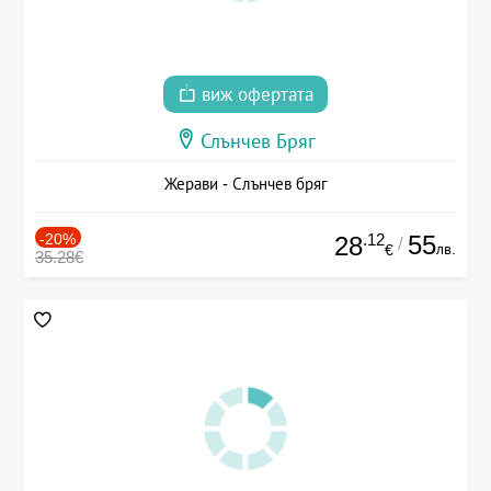
виж офертата
Слънчев Бряг
Жерави - Слънчев бряг
-20%
.12
55
28
/
лв.
€
35.28€