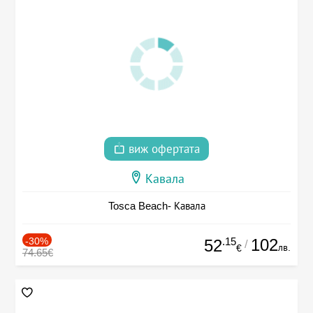
виж офертата
Кавала
Tosca Beach- Кавала
-30%
.15
102
52
/
лв.
€
74.65€