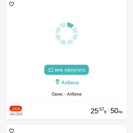
виж офертата
Албена
Оазис - Албена
-25%
.57
50
25
/
лв.
€
34.05€