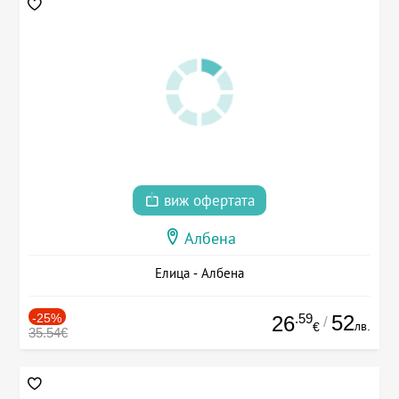
виж офертата
Албена
Елица - Албена
-25%
.59
52
26
/
лв.
€
35.54€