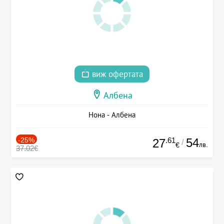
виж офертата
Албена
Нона - Албена
-25%
.61
54
27
/
лв.
€
37.02€