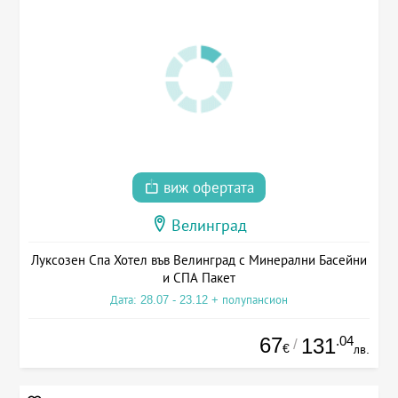
виж офертата
Велинград
Луксозен Спа Хотел във Велинград с Минерални Басейни
и СПА Пакет
Дата: 28.07 - 23.12 + полупансион
67
.04
131
/
€
лв.