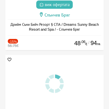
виж офертата
Слънчев Бряг
Дрийм Съни Бийч Резорт § СПА / Dreams Sunny Beach
Resort and Spa / - Слънчев бряг
-15%
.06
94
48
/
лв.
€
56.75€