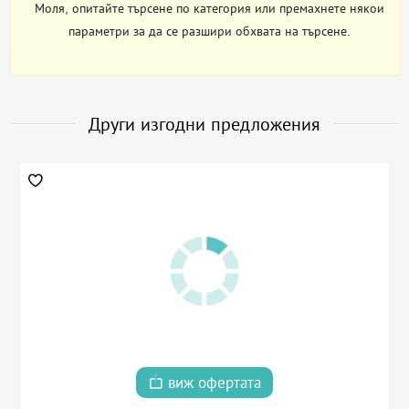
Моля, опитайте търсене по категория или премахнете някои
параметри за да се разшири обхвата на търсене.
Други изгодни предложения
виж офертата