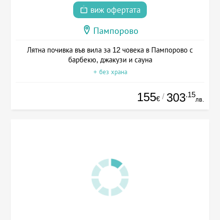
виж офертата
Пампорово
Лятна почивка във вила за 12 човека в Пампорово с
барбекю, джакузи и сауна
+ без храна
155
.15
303
/
€
лв.