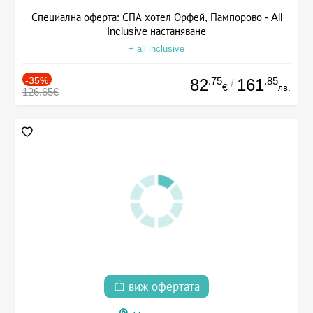
Специална оферта: СПА хотел Орфей, Пампорово - All
Inclusive настаняване
+ all inclusive
-35%
.75
.85
82
161
/
€
лв.
126.65€
виж офертата