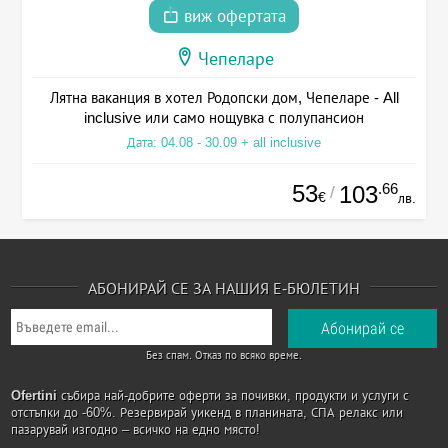
виж офертата
Чепеларе
Лятна ваканция в хотел Родопски дом, Чепеларе - All
inclusive или само нощувка с полупансион
Дата: 04.08 - 30.09 + all inclusive
53
.66
103
/
€
лв.
АБОНИРАЙ СЕ ЗА НАШИЯ Е-БЮЛЕТИН
Без спам. Отказ по всяко време.
Ofertini
събира най-добрите оферти за почивки, продукти и услуги с
отстъпки до -60%. Резервирай уикенд в планината, СПА релакс или
пазарувай изгодно – всичко на едно място!