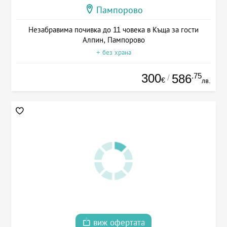
Пампорово
Незабравима почивка до 11 човека в Къща за гости
Алпин, Пампорово
+ без храна
300
.75
586
/
€
лв.
виж офертата