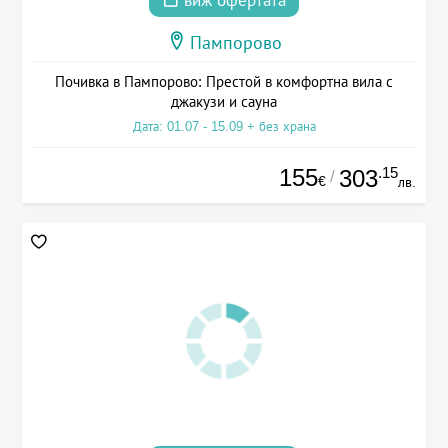
виж офертата
Пампорово
Почивка в Пампорово: Престой в комфортна вила с
джакузи и сауна
Дата: 01.07 - 15.09 + без храна
155
.15
303
/
€
лв.