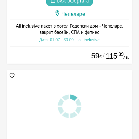
виж офертата
Чепеларе
All inclusive пакет в хотел Родопски дом - Чепеларе,
закрит басейн, СПА и фитнес
Дата: 01.07 - 30.09 + all inclusive
59
.39
115
/
€
лв.