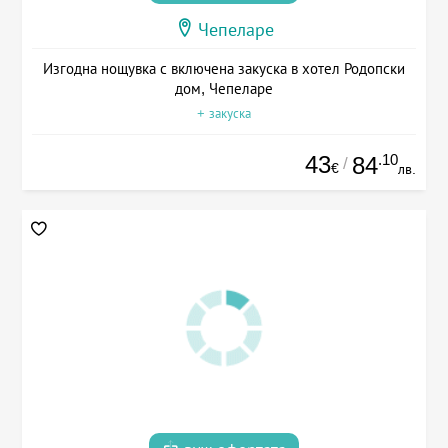
Чепеларе
Изгодна нощувка с включена закуска в хотел Родопски
дом, Чепеларе
+ закуска
43
.10
84
/
€
лв.