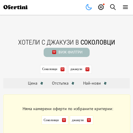
Почивки
Стоки
В града
Всички оферти
Ofertini
ХОТЕЛИ С ДЖАКУЗИ В
СОКОЛОВЦИ
ВИЖ ФИЛТРИ
Соколовци
джакузи
Цена
Отстъпка
Най-нови
Няма намерени оферти по избраните критерии:
Соколовци
джакузи