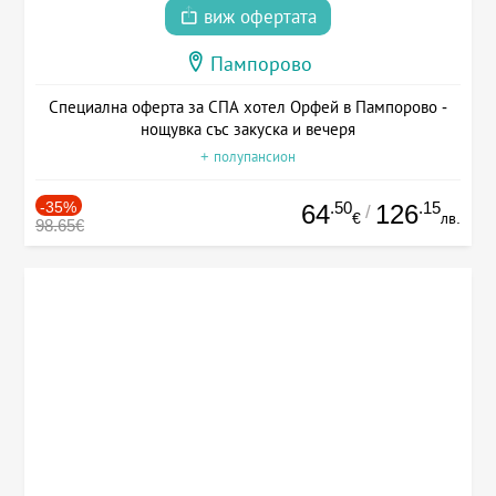
виж офертата
Пампорово
Специална оферта за СПА хотел Орфей в Пампорово -
нощувка със закуска и вечеря
+ полупансион
-35%
.50
.15
64
126
/
€
лв.
98.65€