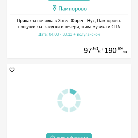
Пампорово
Приказна почивка в Хотел Форест Нук, Пампорово:
нощувки със закуски и вечери, жива музика и СПА
Дата: 04.03 - 30.11 + полупансион
.50
.69
97
190
/
€
лв.