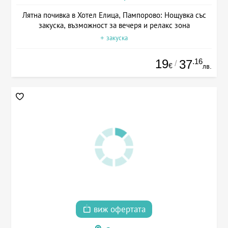
Лятна почивка в Хотел Елица, Пампорово: Нощувка със
закуска, възможност за вечеря и релакс зона
+ закуска
19
.16
37
/
€
лв.
виж офертата