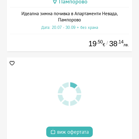
Пампорово
Идеална зимна почивка в Апартаменти Невада,
Пампорово
Дата: 20.07 - 30.09 + без храна
.50
.14
19
38
/
€
лв.
виж офертата