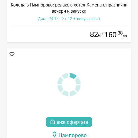
Коледа в Пампорово: релакс в хотел Камена с празнични
вечери и закуски
Дата: 24.12 - 27.12 + полупансион
82
.38
160
/
€
лв.
виж офертата
Пампорово