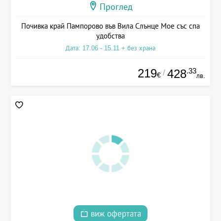
Проглед
Почивка край Пампорово във Вила Слънце Мое със спа
удобства
Дата: 17.06 - 15.11 + без храна
219
.33
428
/
€
лв.
виж офертата