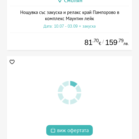
Смолян
Нощувка със закуска и релакс край Пампорово в
комплекс Маунтин лейк
Дата: 10.07 - 03.09 + закуска
.70
.79
81
159
/
€
лв.
виж офертата