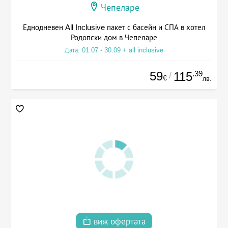
Чепеларе
Еднодневен All Inclusive пакет с басейн и СПА в хотел
Родопски дом в Чепеларе
Дата: 01.07 - 30.09 + all inclusive
59
.39
115
/
€
лв.
виж офертата