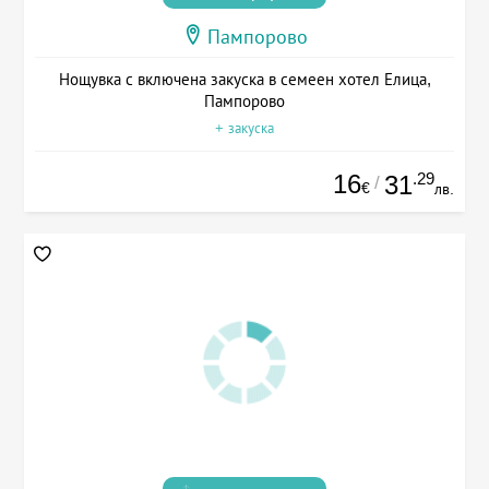
Пампорово
Нощувка с включена закуска в семеен хотел Елица,
Пампорово
+ закуска
16
.29
31
/
€
лв.