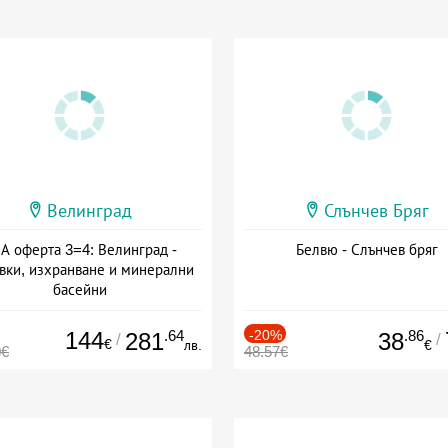
Велинград
Слънчев Бряг
А оферта 3=4: Велинград -
Белвю - Слънчев бряг
вки, изхранване и минерални
басейни
а: 01.07 - 30.09 + полупансион
144
.64
-20%
.86
281
38
/
/
€
лв.
€
0€
48.57€