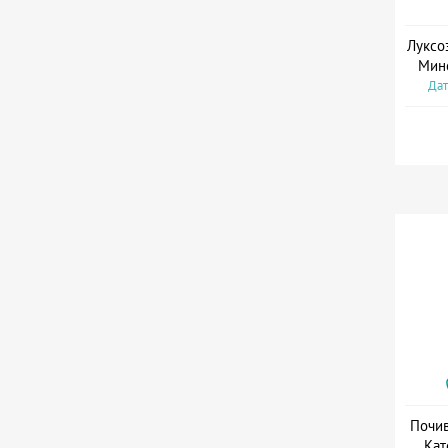
Луксо
Мин
Дат
Почив
Кат