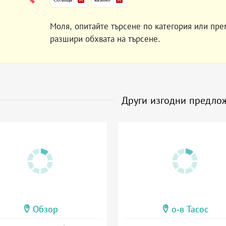
Моля, опитайте търсене по категория или пре
разшири обхвата на търсене.
Други изгодни предло
Обзор
о-в Тасос