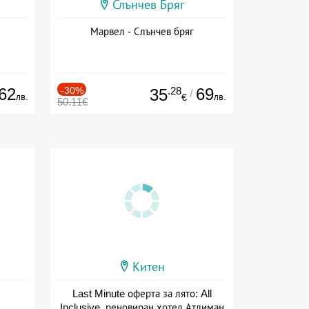
Слънчев Бряг
Марвел - Слънчев бряг
62
-30%
.28
69
35
/
лв.
лв.
€
50.11€
Китен
Last Minute оферта за лято: All
Inclusive, реновиран хотел Атлиман