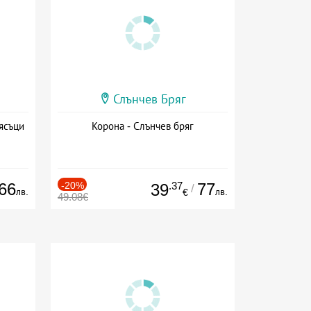
Слънчев Бряг
ясъци
Корона - Слънчев бряг
66
-20%
.37
77
39
/
лв.
лв.
€
49.08€