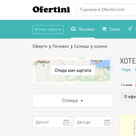
Ofertini
Почивки
Стоки
Всички оферти
Оферти
Почивки
Солища
казино
❯
❯
❯
ХОТЕ
Море
Отиди към картата
Солища
0 офе
Солища