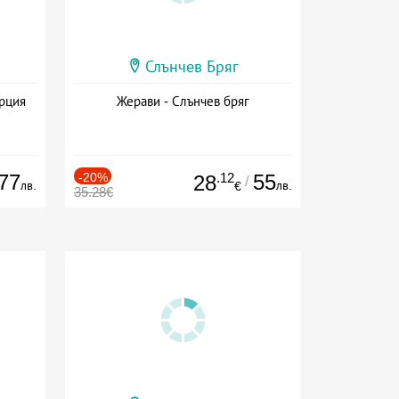
Слънчев Бряг
ърция
Жерави - Слънчев бряг
77
-20%
.12
55
28
/
лв.
лв.
€
35.28€