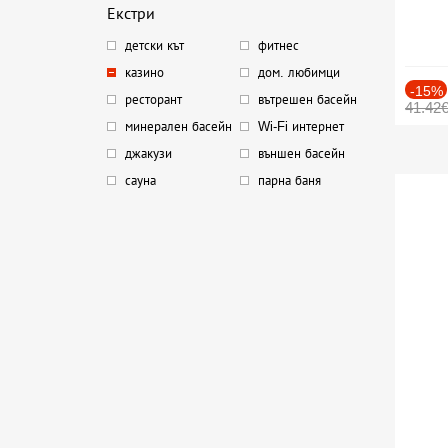
Екстри
детски кът
фитнес
казино
дом. любимци
-15%
ресторант
вътрешен басейн
41.42
минерален басейн
Wi-Fi интернет
джакузи
външен басейн
сауна
парна баня