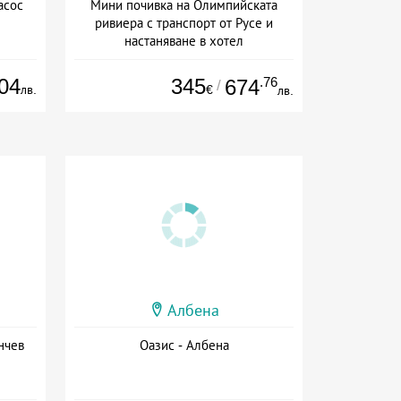
асос
Мини почивка на Олимпийската
ривиера с транспорт от Русе и
настаняване в хотел
Дата: 18.09 - 23.09 + закуска
04
345
.76
674
/
лв.
€
лв.
Албена
нчев
Оазис - Албена