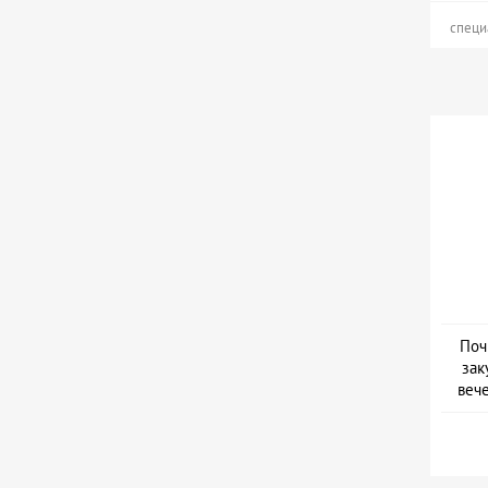
специ
Поч
зак
веч
Дат