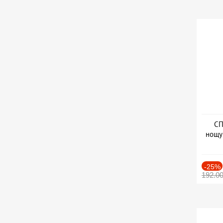
СП
нощу
Дат
-25%
192.0