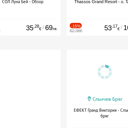
СОЛ Луна Бей - Обзор
Thassos Grand Resort - о. Т
.28
69
-15%
.17
1
35
53
/
/
лв.
€
€
€
62.38€
Слънчев Бряг
ЕФЕКТ Гранд Виктория - Слъ
бряг