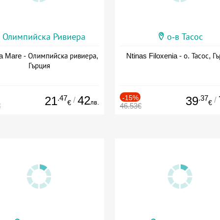
Олимпийска Ривиера
о-в Тасос
a Mare - Олимпийска ривиера,
Ntinas Filoxenia - о. Тасос, Г
Гърция
.47
42
-15%
.37
21
39
/
/
лв.
€
€
€
46.53€