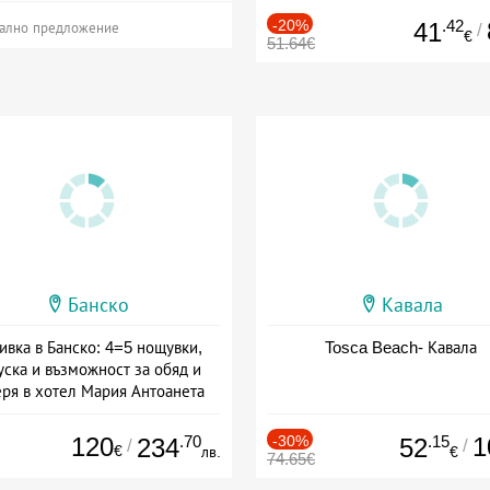
-20%
.42
41
/
ално предложение
€
51.64€
Банско
Кавала
ивка в Банско: 4=5 нощувки,
Tosca Beach- Кавала
уска и възможност за обяд и
еря в хотел Мария Антоанета
а: 16.07 - 07.09 + полупансион
120
.70
-30%
.15
1
234
52
/
/
€
лв.
€
74.65€