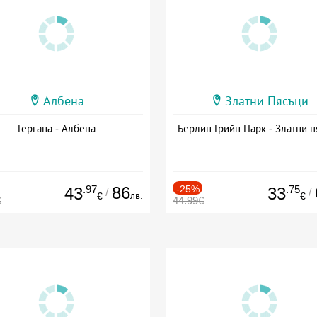
Албена
Златни Пясъци
Гергана - Албена
Берлин Грийн Парк - Златни п
.97
86
-25%
.75
43
33
/
/
лв.
€
€
€
44.99€