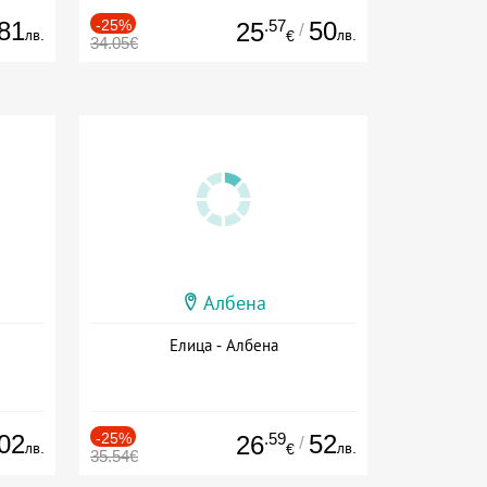
81
-25%
.57
50
25
/
лв.
лв.
€
34.05€
Албена
Елица - Албена
02
-25%
.59
52
26
/
лв.
лв.
€
35.54€