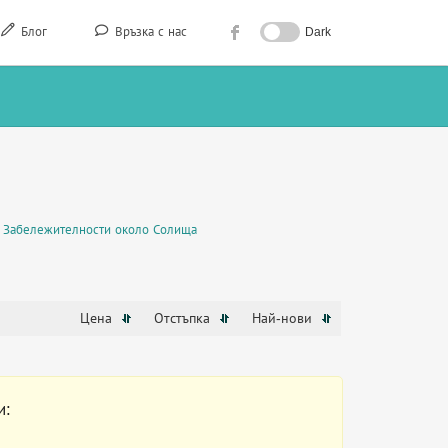
Блог
Връзка с нас
Dark
Забележителности около Солища
Цена
Отстъпка
Най-нови
и: