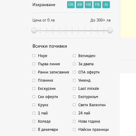
Изхранване
OB
BB
HB
FB
AI
Цена от 0 лв
До 300+ лв
Всички почивки
Море
Великден
Първа линия
За двама
Ранни записвания
СПА оферти
Планина
Уикенд
Екскурзии
Last minute
Ски оферти
Екотуризъм
Круиз
Свети Валентин
1 май
24 май
Коледа
Нова година
8 декември
Майски празници