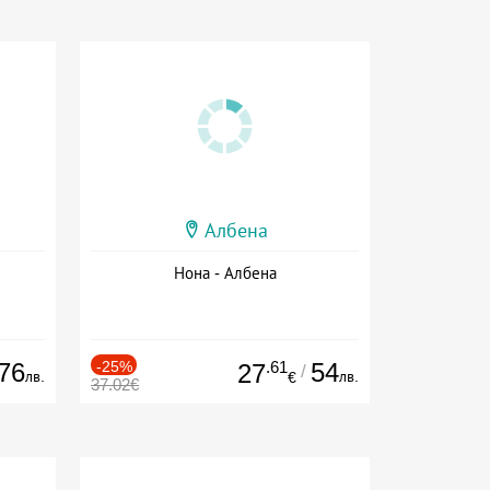
Албена
Нона - Албена
76
-25%
.61
54
27
/
лв.
лв.
€
37.02€