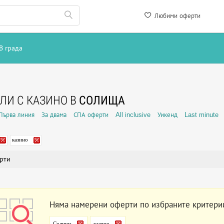
Любими оферти
В града
ЛИ С КАЗИНО В
СОЛИЩА
Първа линия
За двама
СПА оферти
All inclusive
Уикенд
Last minute
казино
рти
Няма намерени оферти по избраните критери
Солища
казино