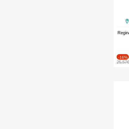
Regin
-16%
25.57